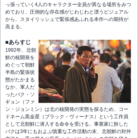
っ張っていく4人のキャラクター全員が異なる場所をみつ
めており、圧倒的な存在感がじわじわと漂うビジュアル
から、スタイリッシュで緊張感あふれる本作への期待が
高まる。
■あらすじ
1992年、北朝
鮮の核開発を
めぐって朝鮮
半島の緊張状
態がたかまる
なか、軍人だ
ったパク・ソ
ギョン（ファ
ン・ジョンミン）は北の核開発の実態を探るため、コー
ドネーム黒金星（ブラック・ヴィーナス）という工作員
として北朝鮮に潜入する命令を受ける。事業家に扮した
パクは3年にもおよぶ慎重な工作活動の末、北朝鮮の対外