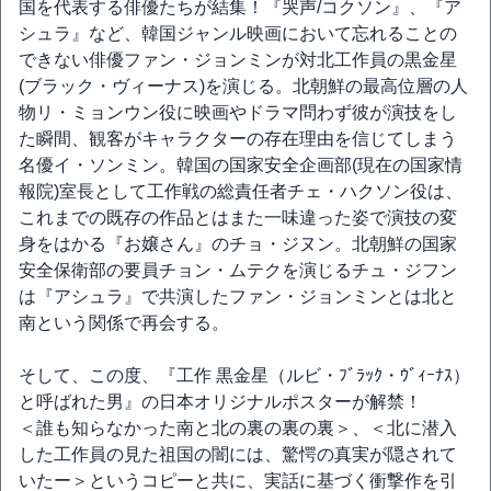
国を代表する俳優たちが結集！『哭声/コクソン』、『ア
シュラ』など、韓国ジャンル映画において忘れることの
できない俳優ファン・ジョンミンが対北工作員の黒金星
(ブラック・ヴィーナス)を演じる。北朝鮮の最高位層の人
物リ・ミョンウン役に映画やドラマ問わず彼が演技をし
た瞬間、観客がキャラクターの存在理由を信じてしまう
名優イ・ソンミン。韓国の国家安全企画部(現在の国家情
報院)室長として工作戦の総責任者チェ・ハクソン役は、
これまでの既存の作品とはまた一味違った姿で演技の変
身をはかる『お嬢さん』のチョ・ジヌン。北朝鮮の国家
安全保衛部の要員チョン・ムテクを演じるチュ・ジフン
は『アシュラ』で共演したファン・ジョンミンとは北と
南という関係で再会する。
そして、この度、『工作 黒金星（ルビ・ﾌﾞﾗｯｸ・ｳﾞｨｰﾅｽ）
と呼ばれた男』の日本オリジナルポスターが解禁！
＜誰も知らなかった南と北の裏の裏の裏＞、＜北に潜入
した工作員の見た祖国の闇には、驚愕の真実が隠されて
いたー＞というコピーと共に、実話に基づく衝撃作を引