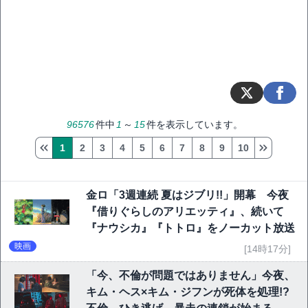
96576
件中
1
～
15
件を表示しています。
1
2
3
4
5
6
7
8
9
10
金ロ「3週連続 夏はジブリ!!」開幕 今夜
『借りぐらしのアリエッティ』、続いて
『ナウシカ』『トトロ』をノーカット放送
映画
[14時17分]
「今、不倫が問題ではありません」今夜、
キム・ヘス×キム・ジフンが死体を処理!?