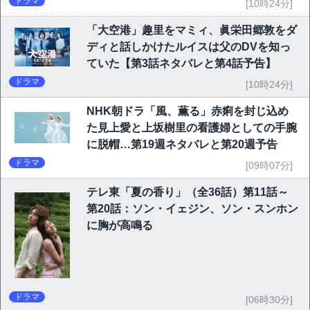
ドラマ
[10時24分]
「大空港」趣里をマミィ、眞栄田郷敦をダ
ディと話しかけたルイスは父のDVを知っ
ていた【第3話ネタバレと第4話予告】
ドラマ
[10時24分]
NHK朝ドラ「風、薫る」赤痢を封じ込め
た見上愛と上坂樹里の看護婦としての手腕
に脱帽…第19週ネタバレと第20週予告
ドラマ
[09時07分]
テレ東「夏の香り」（全36話）第11話～
第20話：ソン・イェジン、ソン・スンホン
に胸が高鳴る
ドラマ
[06時30分]