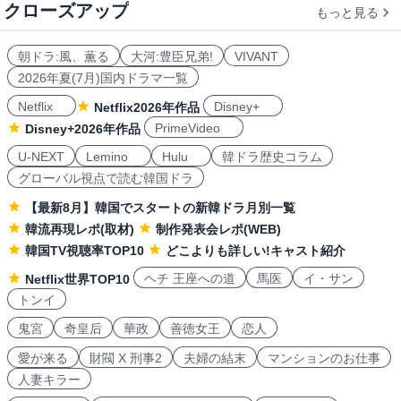
クローズアップ
もっと見る
朝ドラ:風、薫る
大河:豊臣兄弟!
VIVANT
2026年夏(7月)国内ドラマ一覧
Netflix
Disney+
Netflix2026年作品
PrimeVideo
Disney+2026年作品
U-NEXT
Lemino
Hulu
韓ドラ歴史コラム
グローバル視点で読む韓国ドラ
【最新8月】韓国でスタートの新韓ドラ月別一覧
韓流再現レポ(取材)
制作発表会レポ(WEB)
韓国TV視聴率TOP10
どこよりも詳しい!キャスト紹介
ヘチ 王座への道
馬医
イ・サン
Netflix世界TOP10
トンイ
鬼宮
奇皇后
華政
善徳女王
恋人
愛が来る
財閥 X 刑事2
夫婦の結末
マンションのお仕事
人妻キラー