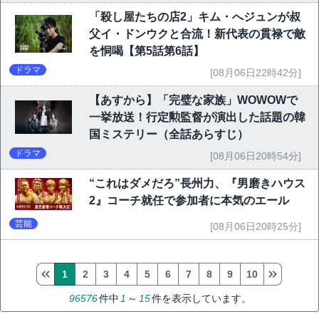
「殺し屋たちの店2」キム・へジュンが叔
父イ・ドンウクと合流！新代表の貫禄で敵
を恫喝【第5話第6話】
ドラマ
[08月06日22時42分]
【あすから】「完璧な家族」WOWOWで
一挙放送！行定勲監督が演出した話題の韓
国ミステリー（全話あらすじ）
ドラマ
[08月06日20時54分]
“これはダメだろ”長州力、『男磨きハウス
2』コーチ就任で参加者に本気のエール
芸能
[08月06日20時25分]
1
2
3
4
5
6
7
8
9
10
96576
件中
1
～
15
件を表示しています。