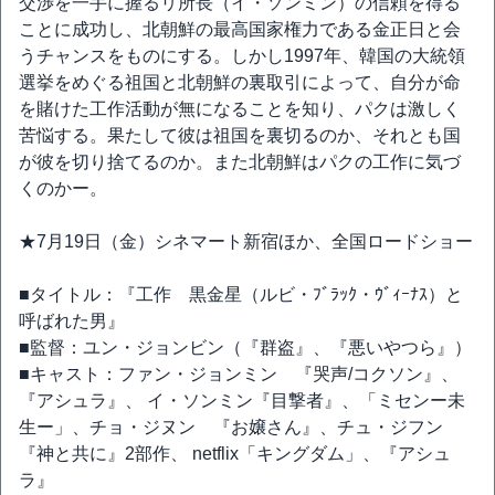
交渉を一手に握るリ所長（イ・ソンミン）の信頼を得る
ことに成功し、北朝鮮の最高国家権力である金正日と会
うチャンスをものにする。しかし1997年、韓国の大統領
選挙をめぐる祖国と北朝鮮の裏取引によって、自分が命
を賭けた工作活動が無になることを知り、パクは激しく
苦悩する。果たして彼は祖国を裏切るのか、それとも国
が彼を切り捨てるのか。また北朝鮮はパクの工作に気づ
くのかー。
★7月19日（金）シネマート新宿ほか、全国ロードショー
■タイトル：『工作 黒金星（ルビ・ﾌﾞﾗｯｸ・ｳﾞｨｰﾅｽ）と
呼ばれた男』
■監督：ユン・ジョンビン（『群盗』、『悪いやつら』）
■キャスト：ファン・ジョンミン 『哭声/コクソン』、
『アシュラ』、 イ・ソンミン『目撃者』、「ミセンー未
生ー」、チョ・ジヌン 『お嬢さん』、チュ・ジフン
『神と共に』2部作、 netflix「キングダム」、『アシュ
ラ』