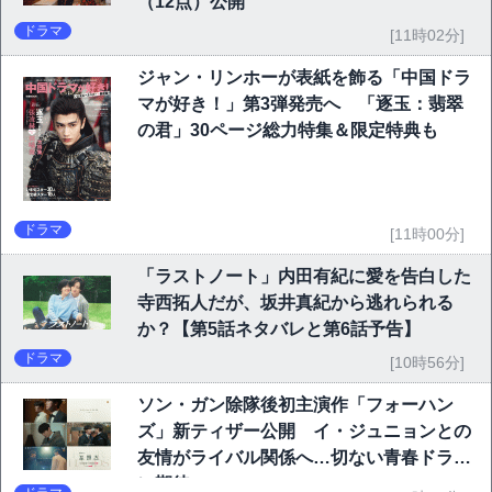
（12点）公開
ドラマ
[11時02分]
ジャン・リンホーが表紙を飾る「中国ドラ
マが好き！」第3弾発売へ 「逐玉：翡翠
の君」30ページ総力特集＆限定特典も
ドラマ
[11時00分]
「ラストノート」内田有紀に愛を告白した
寺西拓人だが、坂井真紀から逃れられる
か？【第5話ネタバレと第6話予告】
ドラマ
[10時56分]
ソン・ガン除隊後初主演作「フォーハン
ズ」新ティザー公開 イ・ジュニョンとの
友情がライバル関係へ…切ない青春ドラマ
に期待