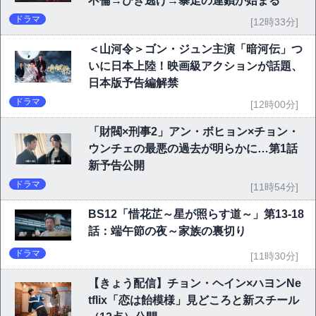
不倫→ひき逃げ→暴走の連鎖が始まる
ドラマ
[12時33分]
＜山河令＞ゴン・ジュン主演「暗河伝」つ
いに日本上陸！映画級アクションが話題、
日本版予告編解禁
ドラマ
[12時00分]
「財閥×刑事2」アン・ボヒョン×チョン・
ウンチェの最悪の過去が明らかに…第1話
新予告公開
ドラマ
[11時54分]
BS12「惜花芷～星が照らす道～」第13-18
話：端午節の夜～家族の裏切り
ドラマ
[11時30分]
【きょう配信】チョン・ヘイン×ハヨンNe
tflix「恋は飴模様」見どころと新スチール