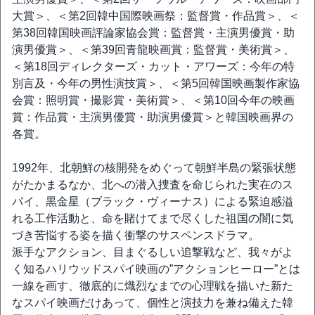
大賞＞、＜第2回韓中国際映画祭：監督賞・作品賞＞、＜
第38回韓国映画評論家協会賞：監督賞・主演男優賞・助
演男優賞＞、＜第39回青龍映画賞：監督賞・美術賞＞、
＜第18回ディレクターズ・カット・アワーズ：今年の特
別言及・今年の男性演技賞＞、＜第5回韓国映画製作家協
会賞：照明賞・撮影賞・美術賞＞、＜第10回今年の映画
賞：作品賞・主演男優賞・助演男優賞＞と韓国映画界の
各賞。
1992年、北朝鮮の核開発をめぐって朝鮮半島の緊張状態
がたかまるなか、北への潜入捜査を命じられた実在のス
パイ、黒金星（ブラック・ヴィーナス）による緊迫感溢
れる工作活動と、命を賭けてまで尽くした祖国の闇に気
づき苦悩する姿を描く衝撃のサスペンスドラマ。
派手なアクション、目まぐるしい追撃戦など、我々がよ
く知るハリウッドスパイ映画の”アクションヒーロー”とは
一線を画す、徹底的に熾烈なまでの心理戦を描いた新た
なスパイ映画だけあって、個性と演技力を兼ね備えた韓