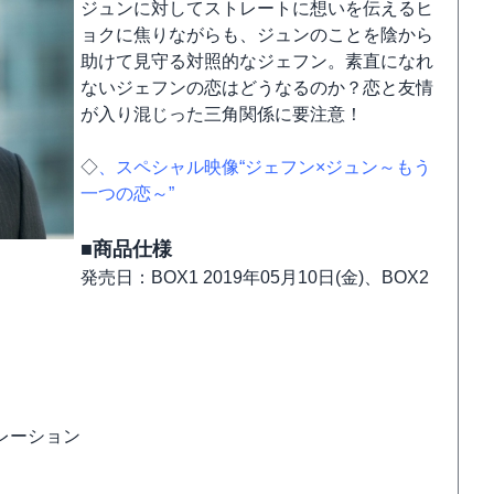
ジュンに対してストレートに想いを伝えるヒ
ョクに焦りながらも、ジュンのことを陰から
助けて見守る対照的なジェフン。素直になれ
ないジェフンの恋はどうなるのか？恋と友情
が入り混じった三角関係に要注意！
◇
、スペシャル映像“ジェフン×ジュン～もう
一つの恋～”
■商品仕様
発売日：BOX1 2019年05月10日(金)、BOX2
レーション