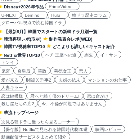
PrimeVideo
Disney+2026年作品
U-NEXT
Lemino
Hulu
韓ドラ歴史コラム
グローバル視点で読む韓国ドラ
【最新8月】韓国でスタートの新韓ドラ月別一覧
韓流再現レポ(取材)
制作発表会レポ(WEB)
韓国TV視聴率TOP10
どこよりも詳しい!キャスト紹介
ヘチ 王座への道
馬医
イ・サン
Netflix世界TOP10
トンイ
鬼宮
奇皇后
華政
善徳女王
恋人
愛が来る
財閥 X 刑事2
夫婦の結末
マンションのお仕事
人妻キラー
恋は飴模様
君へと続く僕のドリーム!
恋は命がけ
殺し屋たちの店2
今、不倫が問題ではありません
華流トップページ
次見る韓ドラに迷ったら見るコーナー
【保存版】Netflixで見られる韓国時代劇20選
映画レビュー
動画配信サービスをまとめて紹介