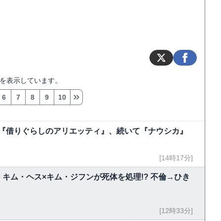
を表示しています。
6
7
8
9
10
今夜『借りぐらしのアリエッティ』、続いて『ナウシカ』
[14時17分]
キム・ヘス×キム・ジフンが死体を処理!? 不倫→ひき
[12時33分]