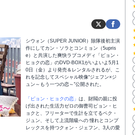
シウォン（SUPER JUNIOR）除隊後初主演
作にしてカン・ソラとコンミョン（5upris
e）と共演した爽快ラブコメディ「ピョン・
ヒョクの恋」のDVD-BOX1がいよいよ5月1
0日（金）より発売＆レンタルされるが、こ
れを記念してスペシャル映像“ジェフン×ジ
ュン～もう一つの恋～”公開された。
「ピョン・ヒョクの恋」
は、財閥の親に投
げ出された生活力ゼロの御曹司ピョン・ヒ
ョクと、フリーターで生計を立てるペク・
ジュン、そして上流階級への 憧れとコンプ
レックスを持つクォン・ジェフン、3人の愛