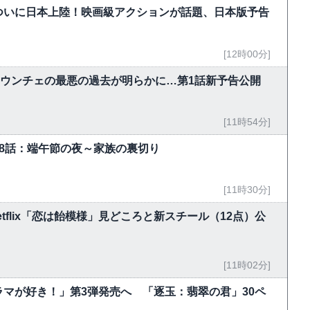
ついに日本上陸！映画級アクションが話題、日本版予告
[12時00分]
・ウンチェの最悪の過去が明らかに…第1話新予告公開
[11時54分]
-18話：端午節の夜～家族の裏切り
[11時30分]
flix「恋は飴模様」見どころと新スチール（12点）公
[11時02分]
マが好き！」第3弾発売へ 「逐玉：翡翠の君」30ペ