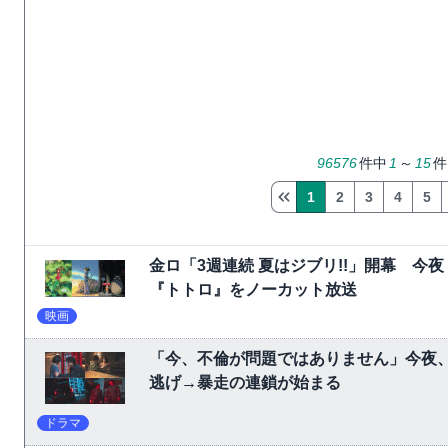
96576
件中
1
～
15
件
1
2
3
4
5
金ロ「3週連続 夏はジブリ!!」開幕 
『トトロ』をノーカット放送
映画
「今、不倫が問題ではありません」今夜、
逃げ→暴走の連鎖が始まる
ドラマ