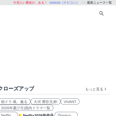
今見たい番組が、ある！
navicon［ナビコン］
最新ニュース一覧
クローズアップ
もっと見る
朝ドラ:風、薫る
大河:豊臣兄弟!
VIVANT
2026年夏(7月)国内ドラマ一覧
Netflix
Disney+
Netflix2026年作品