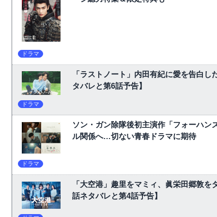
ドラマ
「ラストノート」内田有紀に愛を告白し
タバレと第6話予告】
ドラマ
ソン・ガン除隊後初主演作「フォーハン
ル関係へ…切ない青春ドラマに期待
ドラマ
「大空港」趣里をマミィ、眞栄田郷敦をダ
話ネタバレと第4話予告】