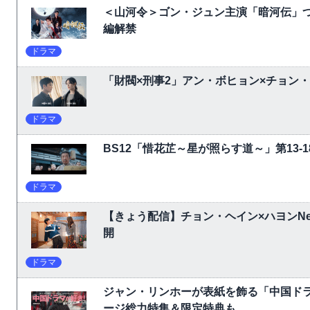
＜山河令＞ゴン・ジュン主演「暗河伝」
編解禁
ドラマ
「財閥×刑事2」アン・ボヒョン×チョン
ドラマ
BS12「惜花芷～星が照らす道～」第13
ドラマ
【きょう配信】チョン・ヘイン×ハヨンNet
開
ドラマ
ジャン・リンホーが表紙を飾る「中国ドラ
ージ総力特集＆限定特典も