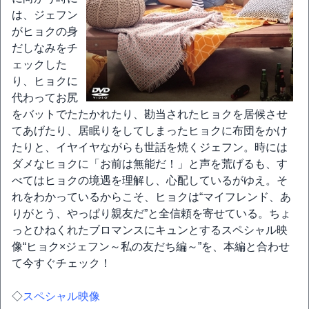
は、ジェフン
がヒョクの身
だしなみをチ
ェックした
り、ヒョクに
代わってお尻
をバットでたたかれたり、勘当されたヒョクを居候させ
てあげたり、居眠りをしてしまったヒョクに布団をかけ
たりと、イヤイヤながらも世話を焼くジェフン。時には
ダメなヒョクに「お前は無能だ！」と声を荒げるも、す
べてはヒョクの境遇を理解し、心配しているがゆえ。そ
れをわかっているからこそ、ヒョクは“マイフレンド、あ
りがとう、やっぱり親友だ”と全信頼を寄せている。ちょ
っとひねくれたブロマンスにキュンとするスペシャル映
像“ヒョク×ジェフン～私の友だち編～”を、本編と合わせ
て今すぐチェック！
◇
スペシャル映像