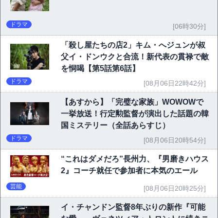
ドラマ
[06時30分]
「殺し屋たちの店2」キム・へジュンが叔
父イ・ドンウクと合流！新代表の貫禄で敵
を恫喝【第5話第6話】
ドラマ
[08月06日22時42分]
【あすから】「完璧な家族」WOWOWで
一挙放送！行定勲監督が演出した話題の韓
国ミステリー（全話あらすじ）
ドラマ
[08月06日20時54分]
“これはダメだろ”長州力、『男磨きハウス
2』コーチ就任で参加者に本気のエール
芸能
[08月06日20時25分]
イ・チャンドン監督8年ぶりの新作『可能