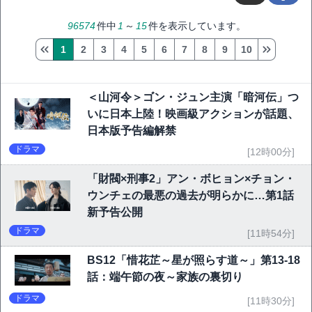
96574
件中
1
～
15
件を表示しています。
1
2
3
4
5
6
7
8
9
10
＜山河令＞ゴン・ジュン主演「暗河伝」つ
いに日本上陸！映画級アクションが話題、
日本版予告編解禁
ドラマ
[12時00分]
「財閥×刑事2」アン・ボヒョン×チョン・
ウンチェの最悪の過去が明らかに…第1話
新予告公開
ドラマ
[11時54分]
BS12「惜花芷～星が照らす道～」第13-18
話：端午節の夜～家族の裏切り
ドラマ
[11時30分]