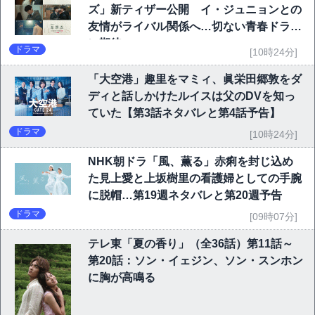
ズ」新ティザー公開 イ・ジュニョンとの
友情がライバル関係へ…切ない青春ドラマ
に期待
ドラマ
[10時24分]
「大空港」趣里をマミィ、眞栄田郷敦をダ
ディと話しかけたルイスは父のDVを知っ
ていた【第3話ネタバレと第4話予告】
ドラマ
[10時24分]
NHK朝ドラ「風、薫る」赤痢を封じ込め
た見上愛と上坂樹里の看護婦としての手腕
に脱帽…第19週ネタバレと第20週予告
ドラマ
[09時07分]
テレ東「夏の香り」（全36話）第11話～
第20話：ソン・イェジン、ソン・スンホン
に胸が高鳴る