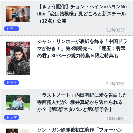
【きょう配信】チョン・ヘイン×ハヨンNe
tflix「恋は飴模様」見どころと新スチール
（12点）公開
ドラマ
[11時02分]
ジャン・リンホーが表紙を飾る「中国ドラ
マが好き！」第3弾発売へ 「逐玉：翡翠
の君」30ページ総力特集＆限定特典も
ドラマ
[11時00分]
「ラストノート」内田有紀に愛を告白した
寺西拓人だが、坂井真紀から逃れられる
か？【第5話ネタバレと第6話予告】
ドラマ
[10時56分]
ソン・ガン除隊後初主演作「フォーハン