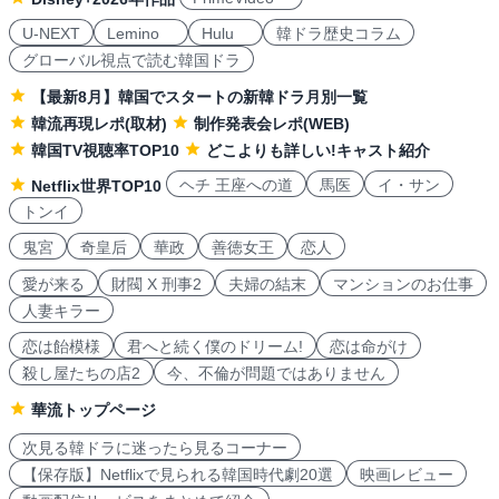
U-NEXT
Lemino
Hulu
韓ドラ歴史コラム
グローバル視点で読む韓国ドラ
【最新8月】韓国でスタートの新韓ドラ月別一覧
韓流再現レポ(取材)
制作発表会レポ(WEB)
韓国TV視聴率TOP10
どこよりも詳しい!キャスト紹介
ヘチ 王座への道
馬医
イ・サン
Netflix世界TOP10
トンイ
鬼宮
奇皇后
華政
善徳女王
恋人
愛が来る
財閥 X 刑事2
夫婦の結末
マンションのお仕事
人妻キラー
恋は飴模様
君へと続く僕のドリーム!
恋は命がけ
殺し屋たちの店2
今、不倫が問題ではありません
華流トップページ
次見る韓ドラに迷ったら見るコーナー
【保存版】Netflixで見られる韓国時代劇20選
映画レビュー