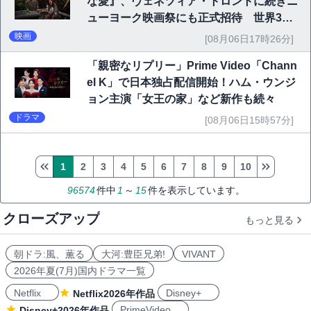
な愛』、ヴェネツィア・トロントに続きニ
ューヨーク映画祭にも正式招待 世界3大
映画祭で快挙｜Netflix映画
映画
[08月06日17時26分]
「親密なリプリー」Prime Video「Chann
el K」で日本独占配信開始！ハム・ウンジ
ョン主演「女王の家」など新作も続々
ドラマ
[08月06日15時57分]
1
2
3
4
5
6
7
8
9
10
96574
件中
1
～
15
件を表示しています。
クローズアップ
もっと見る
朝ドラ:風、薫る
大河:豊臣兄弟!
VIVANT
2026年夏(7月)国内ドラマ一覧
Netflix
Disney+
Netflix2026年作品
PrimeVideo
Disney+2026年作品