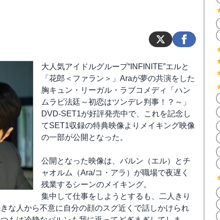
大人気アイドルグループ“INFINITE”エルと
「花郎＜ファラン＞」Araが夢の共演をした
胸キュン・リーガル・ラブコメディ「ハン
ムラビ法廷～初恋はツンデレ判事！？～」
DVD-SET1が好評発売中で、これを記念し
てSET1収録の特典映像よりメイキング映像
の一部が公開となった。
公開となった映像は、バルン（エル）とチ
ャオルム（Ara/コ・アラ）が職場で夜遅く
残業するシーンのメイキング。
集中して仕事をしようとするも、二人きり
好きな人から不意に自分の顔のスグ近くで話しかけられ
いつもは冷静なバルンも我に返ってどぎまぎしてしま