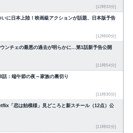
[12時33分]
ついに日本上陸！映画級アクションが話題、日本版予告
[12時00分]
・ウンチェの最悪の過去が明らかに…第1話新予告公開
[11時54分]
-18話：端午節の夜～家族の裏切り
[11時30分]
flix「恋は飴模様」見どころと新スチール（12点）公
[11時02分]