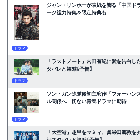
ジャン・リンホーが表紙を飾る「中国ドラ
ージ総力特集＆限定特典も
ドラマ
「ラストノート」内田有紀に愛を告白し
タバレと第6話予告】
ドラマ
ソン・ガン除隊後初主演作「フォーハン
ル関係へ…切ない青春ドラマに期待
ドラマ
「大空港」趣里をマミィ、眞栄田郷敦をダ
話ネタバレと第4話予告】