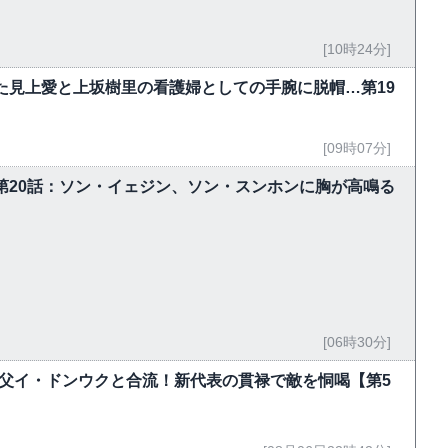
[10時24分]
た見上愛と上坂樹里の看護婦としての手腕に脱帽…第19
[09時07分]
～第20話：ソン・イェジン、ソン・スンホンに胸が高鳴る
[06時30分]
父イ・ドンウクと合流！新代表の貫禄で敵を恫喝【第5