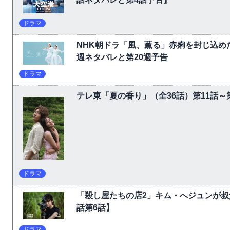
ドラマ
NHK朝ドラ「風、薫る」赤痢を封じ込め
週ネタバレと第20週予告
ドラマ
テレ東「夏の香り」（全36話）第11話
ドラマ
「殺し屋たちの店2」キム・へジュンが叔
話第6話】
ドラマ