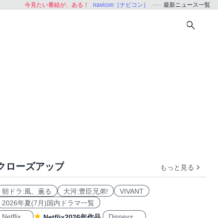
今見たい番組が、ある！
navicon［ナビコン］
最新ニュース一覧
クローズアップ
もっと見る
朝ドラ:風、薫る
大河:豊臣兄弟!
VIVANT
2026年夏(7月)国内ドラマ一覧
Netflix
Disney+
Netflix2026年作品