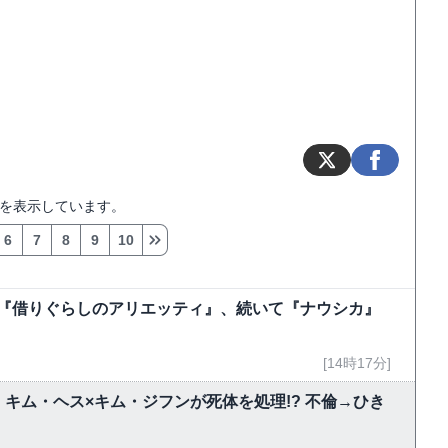
を表示しています。
6
7
8
9
10
今夜『借りぐらしのアリエッティ』、続いて『ナウシカ』
[14時17分]
キム・ヘス×キム・ジフンが死体を処理!? 不倫→ひき