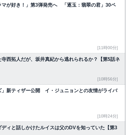
マが好き！」第3弾発売へ 「逐玉：翡翠の君」30ペ
[11時00分]
た寺西拓人だが、坂井真紀から逃れられるか？【第5話ネ
[10時56分]
ズ」新ティザー公開 イ・ジュニョンとの友情がライバ
[10時24分]
ディと話しかけたルイスは父のDVを知っていた【第3