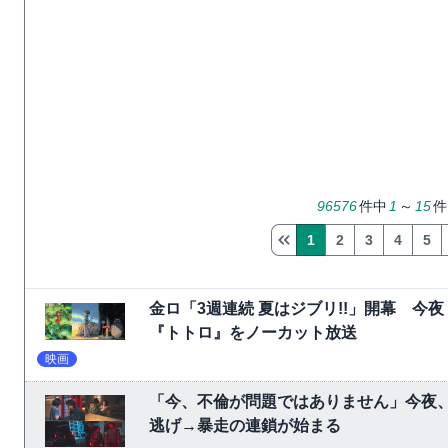
96576
件中
1
～
15
件
1
2
3
4
5
金ロ「3週連続 夏はジブリ!!」開幕 
『トトロ』をノーカット放送
映画
「今、不倫が問題ではありません」今夜、
逃げ→暴走の連鎖が始まる