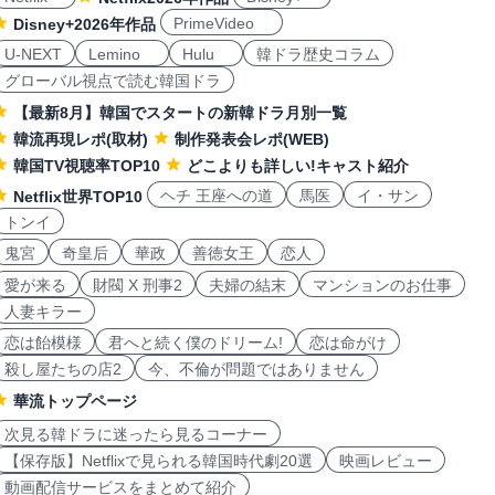
PrimeVideo
Disney+2026年作品
U-NEXT
Lemino
Hulu
韓ドラ歴史コラム
グローバル視点で読む韓国ドラ
【最新8月】韓国でスタートの新韓ドラ月別一覧
韓流再現レポ(取材)
制作発表会レポ(WEB)
韓国TV視聴率TOP10
どこよりも詳しい!キャスト紹介
ヘチ 王座への道
馬医
イ・サン
Netflix世界TOP10
トンイ
鬼宮
奇皇后
華政
善徳女王
恋人
愛が来る
財閥 X 刑事2
夫婦の結末
マンションのお仕事
人妻キラー
恋は飴模様
君へと続く僕のドリーム!
恋は命がけ
殺し屋たちの店2
今、不倫が問題ではありません
華流トップページ
次見る韓ドラに迷ったら見るコーナー
【保存版】Netflixで見られる韓国時代劇20選
映画レビュー
動画配信サービスをまとめて紹介