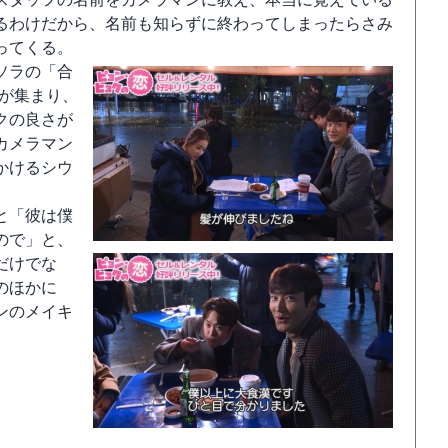
るわけだから、名前も知らずに終わってしまったらさみ
ってくる。
ソラの「合
）が集まり、
クの良さが
カメラマン
かけるシウ
と「彼は僕
ので」と、
だけでな
のほかに
ンのメイキ