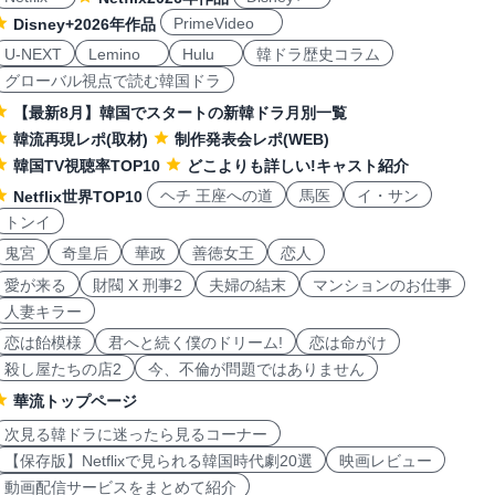
PrimeVideo
Disney+2026年作品
U-NEXT
Lemino
Hulu
韓ドラ歴史コラム
グローバル視点で読む韓国ドラ
【最新8月】韓国でスタートの新韓ドラ月別一覧
韓流再現レポ(取材)
制作発表会レポ(WEB)
韓国TV視聴率TOP10
どこよりも詳しい!キャスト紹介
ヘチ 王座への道
馬医
イ・サン
Netflix世界TOP10
トンイ
鬼宮
奇皇后
華政
善徳女王
恋人
愛が来る
財閥 X 刑事2
夫婦の結末
マンションのお仕事
人妻キラー
恋は飴模様
君へと続く僕のドリーム!
恋は命がけ
殺し屋たちの店2
今、不倫が問題ではありません
華流トップページ
次見る韓ドラに迷ったら見るコーナー
【保存版】Netflixで見られる韓国時代劇20選
映画レビュー
動画配信サービスをまとめて紹介