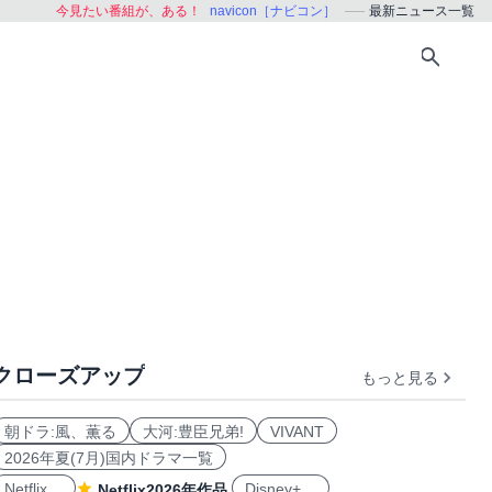
今見たい番組が、ある！
navicon［ナビコン］
最新ニュース一覧
クローズアップ
もっと見る
朝ドラ:風、薫る
大河:豊臣兄弟!
VIVANT
2026年夏(7月)国内ドラマ一覧
Netflix
Disney+
Netflix2026年作品