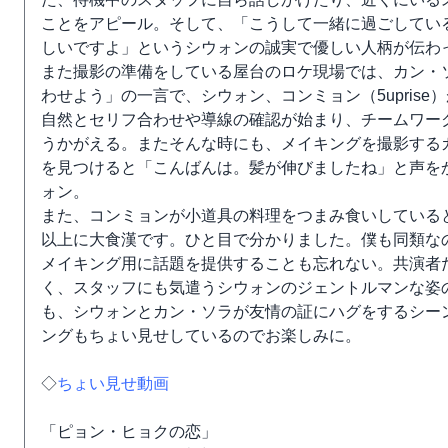
ことをアピール。そして、「こうして一緒に過ごしてい
しいですよ」というシウォンの誠実で優しい人柄が伝わ
また撮影の準備をしている屋台のロケ現場では、カン・
わせよう」の一言で、シウォン、コンミョン（5uprise
自然とセリフ合わせや導線の確認が始まり、チームワー
うかがえる。またそんな時にも、メイキングを撮影する
を見つけると「こんばんは。髪が伸びましたね」と声を
ォン。
また、コンミョンが小道具の料理をつまみ食いしている
以上に大食漢です。ひと目で分かりました。僕も同類な
メイキング用に話題を提供することも忘れない。共演者
く、スタッフにも気遣うシウォンのジェントルマンな姿
も、シウォンとカン・ソラが友情の証にハグをするシー
ングもちょい見せしているのでお楽しみに。
◇
ちょい見せ動画
「ピョン・ヒョクの恋」