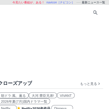
今見たい番組が、ある！
navicon［ナビコン］
最新ニュース一覧
クローズアップ
もっと見る
朝ドラ:風、薫る
大河:豊臣兄弟!
VIVANT
2026年夏(7月)国内ドラマ一覧
Netflix
Disney+
Netflix2026年作品