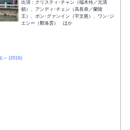
出演：クリスティ･チャン（端木怜／元清
鎖）、アンディ･チェン（高長恭／蘭陵
王）、ポン･グァンイン（宇文邕）、ワン･ジ
エシー（鄭洛雲） ほか
 (2016)