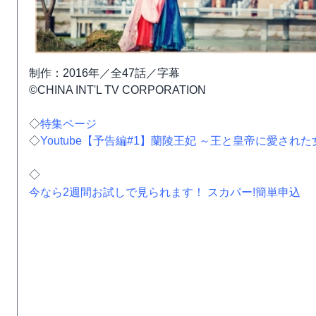
制作：2016年／全47話／字幕
©CHINA INT'L TV CORPORATION
◇
特集ページ
◇
Youtube【予告編#1】蘭陵王妃 ～王と皇帝に愛された女～
◇
今なら2週間お試しで見られます！ スカパー!簡単申込