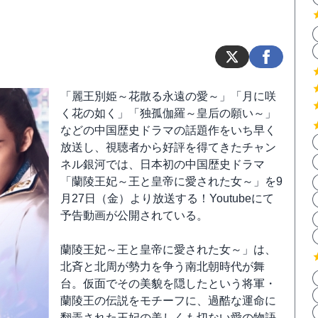
「麗王別姫～花散る永遠の愛～」「月に咲
く花の如く」「独孤伽羅～皇后の願い～」
などの中国歴史ドラマの話題作をいち早く
放送し、視聴者から好評を得てきたチャン
ネル銀河では、日本初の中国歴史ドラマ
「蘭陵王妃～王と皇帝に愛された女～」を9
月27日（金）より放送する！Youtubeにて
予告動画が公開されている。
蘭陵王妃～王と皇帝に愛された女～」は、
北斉と北周が勢力を争う南北朝時代が舞
台。仮面でその美貌を隠したという将軍・
蘭陵王の伝説をモチーフに、過酷な運命に
翻弄された王妃の美しくも切ない愛の物語