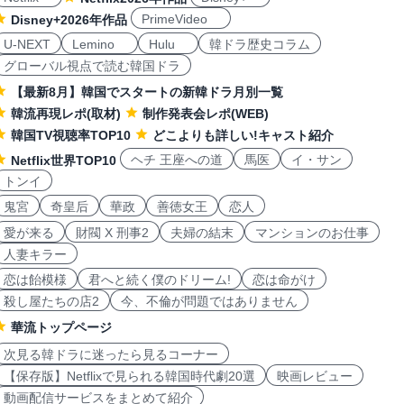
PrimeVideo
Disney+2026年作品
U-NEXT
Lemino
Hulu
韓ドラ歴史コラム
グローバル視点で読む韓国ドラ
【最新8月】韓国でスタートの新韓ドラ月別一覧
韓流再現レポ(取材)
制作発表会レポ(WEB)
韓国TV視聴率TOP10
どこよりも詳しい!キャスト紹介
ヘチ 王座への道
馬医
イ・サン
Netflix世界TOP10
トンイ
鬼宮
奇皇后
華政
善徳女王
恋人
愛が来る
財閥 X 刑事2
夫婦の結末
マンションのお仕事
人妻キラー
恋は飴模様
君へと続く僕のドリーム!
恋は命がけ
殺し屋たちの店2
今、不倫が問題ではありません
華流トップページ
次見る韓ドラに迷ったら見るコーナー
【保存版】Netflixで見られる韓国時代劇20選
映画レビュー
動画配信サービスをまとめて紹介