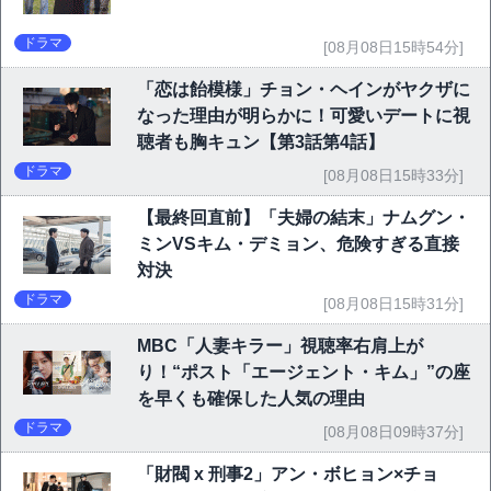
ドラマ
[08月08日15時54分]
「恋は飴模様」チョン・ヘインがヤクザに
なった理由が明らかに！可愛いデートに視
聴者も胸キュン【第3話第4話】
ドラマ
[08月08日15時33分]
【最終回直前】「夫婦の結末」ナムグン・
ミンVSキム・デミョン、危険すぎる直接
対決
ドラマ
[08月08日15時31分]
MBC「人妻キラー」視聴率右肩上が
り！“ポスト「エージェント・キム」”の座
を早くも確保した人気の理由
ドラマ
[08月08日09時37分]
「財閥 x 刑事2」アン・ボヒョン×チョ