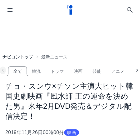
ナビコントップ
最新ニュース
全て
韓流
ドラマ
映画
芸能
アニメ
音
チョ・スンウ×チソン主演大ヒット韓
国史劇映画『風水師 王の運命を決め
た男』来年2月DVD発売＆デジタル配
信決定！
2019年11月26日00時00分
映画