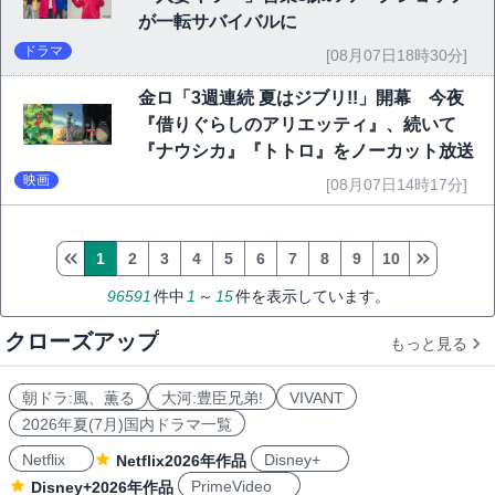
が一転サバイバルに
ドラマ
[08月07日18時30分]
金ロ「3週連続 夏はジブリ!!」開幕 今夜
『借りぐらしのアリエッティ』、続いて
『ナウシカ』『トトロ』をノーカット放送
映画
[08月07日14時17分]
1
2
3
4
5
6
7
8
9
10
96591
件中
1
～
15
件を表示しています。
クローズアップ
もっと見る
朝ドラ:風、薫る
大河:豊臣兄弟!
VIVANT
2026年夏(7月)国内ドラマ一覧
Netflix
Disney+
Netflix2026年作品
PrimeVideo
Disney+2026年作品