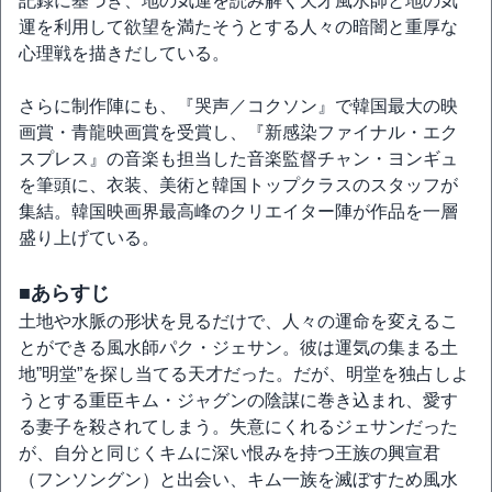
記録に基づき、地の気運を読み解く天才風水師と地の気
運を利用して欲望を満たそうとする人々の暗闇と重厚な
心理戦を描きだしている。
さらに制作陣にも、『哭声／コクソン』で韓国最大の映
画賞・青龍映画賞を受賞し、『新感染ファイナル・エク
スプレス』の音楽も担当した音楽監督チャン・ヨンギュ
を筆頭に、衣装、美術と韓国トップクラスのスタッフが
集結。韓国映画界最高峰のクリエイター陣が作品を一層
盛り上げている。
■あらすじ
土地や水脈の形状を見るだけで、人々の運命を変えるこ
とができる風水師パク・ジェサン。彼は運気の集まる土
地”明堂”を探し当てる天才だった。だが、明堂を独占しよ
うとする重臣キム・ジャグンの陰謀に巻き込まれ、愛す
る妻子を殺されてしまう。失意にくれるジェサンだった
が、自分と同じくキムに深い恨みを持つ王族の興宣君
（フンソングン）と出会い、キム一族を滅ぼすため風水