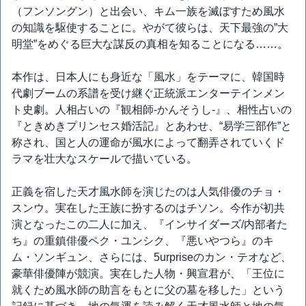
（フンソングン）と出会い、キム一族を滅ぼすため風水
の知識を駆使することに。やがて彼らは、天下最強の”大
明堂”をめぐる巨大な謀反の真相を知ることになる……。
本作は、日本人にも身近な「風水」をテーマに、韓国時
代劇ブームの系譜を受け継ぐ正統派エンターテインメン
ト史劇。人相占いの『観相師-かんそうし-』、相性占いの
『ときめきプリンセス婚活記』とあわせ、“易学三部作”と
称され、国と人の運命が風水によって翻弄されていくド
ラマを壮大なスケールで描いている。
正義を宿した天才風水師を演じたのは人気俳優のチョ・
スンウ。実在した王族に扮するのはチソン。今作が初共
演となったこの二人に加え、『インサイダーズ/内部者た
ち』の重鎮俳優ペク・ユンシク、『悪いやつら』のキ
ム・ソンギュン、さらには、5urpriseのカン・テオなど、
豪華俳優陣が競演。実在した人物・興宣君が、「王位に
就くため風水師の助言をもとに父の墓を移した」という