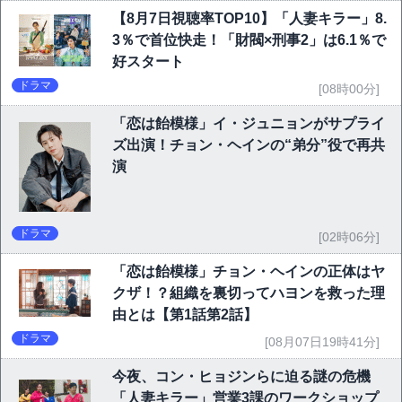
【8月7日視聴率TOP10】「人妻キラー」8.
3％で首位快走！「財閥×刑事2」は6.1％で
好スタート
ドラマ
[08時00分]
「恋は飴模様」イ・ジュニョンがサプライ
ズ出演！チョン・ヘインの“弟分”役で再共
演
ドラマ
[02時06分]
「恋は飴模様」チョン・ヘインの正体はヤ
クザ！？組織を裏切ってハヨンを救った理
由とは【第1話第2話】
ドラマ
[08月07日19時41分]
今夜、コン・ヒョジンらに迫る謎の危機
「人妻キラー」営業3課のワークショップ