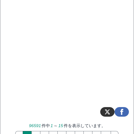
96591
件中
1
～
15
件を表示しています。