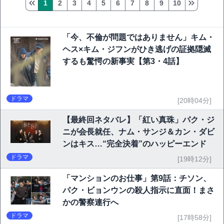
1
2
3
4
5
6
7
8
9
10
「今、不倫が問題ではありません」キム・
ヘス×キム・ジフンがひき逃げの証拠隠滅
するも驚愕の新事実【第3・4話】
ドラマ
[20時04分]
【最終回ネタバレ】「紅い真珠」パク・ジ
ニが会長就任、ナム・サンジ＆カン・ダビ
ンはキス…“完全決着”のハッピーエンド
ドラマ
[19時12分]
「マンションのお仕事」第9話：チソン、
パク・ビョンウンの殺人指示に直面！まさ
かの警察連行へ
ドラマ
[17時58分]