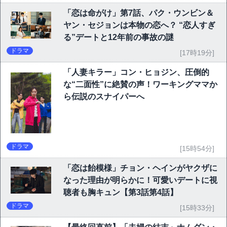
「恋は命がけ」第7話、パク・ウンビン＆
ヤン・セジョンは本物の恋へ？ “恋人すぎ
る”デートと12年前の事故の謎
ドラマ
[17時19分]
「人妻キラー」コン・ヒョジン、圧倒的
な“二面性”に絶賛の声！ワーキングママか
ら伝説のスナイパーへ
ドラマ
[15時54分]
「恋は飴模様」チョン・ヘインがヤクザに
なった理由が明らかに！可愛いデートに視
聴者も胸キュン【第3話第4話】
ドラマ
[15時33分]