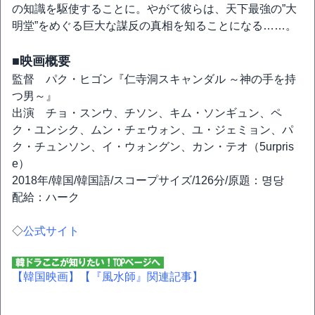
の知識を駆使することに。やがて彼らは、天下最強の”大
明堂”をめぐる巨大な謀反の真相を知ることになる……。
■映画概要
監督 パク・ヒゴン『仁寺洞スキャンダル ～神の手を持
つ男～』
出演 チョ・スンウ、チソン、キム・ソンギュン、ペ
ク・ユンシク、ムン・チェウォン、ユ・ジェミョン、パ
ク・チュンソン、イ・ウォングン、カン・テオ（5urpris
e）
2018年/韓国/韓国語/スコープサイズ/126分/原題：명당
配給：ハーク
◇
公式サイト
【韓国映画】
【『風水師』関連記事】