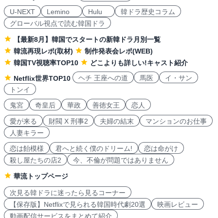
U-NEXT
Lemino
Hulu
韓ドラ歴史コラム
グローバル視点で読む韓国ドラ
【最新8月】韓国でスタートの新韓ドラ月別一覧
韓流再現レポ(取材)
制作発表会レポ(WEB)
韓国TV視聴率TOP10
どこよりも詳しい!キャスト紹介
ヘチ 王座への道
馬医
イ・サン
Netflix世界TOP10
トンイ
鬼宮
奇皇后
華政
善徳女王
恋人
愛が来る
財閥 X 刑事2
夫婦の結末
マンションのお仕事
人妻キラー
恋は飴模様
君へと続く僕のドリーム!
恋は命がけ
殺し屋たちの店2
今、不倫が問題ではありません
華流トップページ
次見る韓ドラに迷ったら見るコーナー
【保存版】Netflixで見られる韓国時代劇20選
映画レビュー
動画配信サービスをまとめて紹介