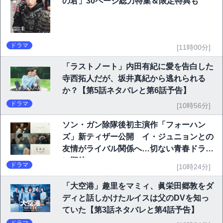
の君」30ページ総力特集＆限定特典も
ドラマ
[11時00分]
「ラストノート」内田有紀に愛を告白した
寺西拓人だが、坂井真紀から逃れられる
か？【第5話ネタバレと第6話予告】
ドラマ
[10時56分]
ソン・ガン除隊後初主演作「フォーハン
ズ」新ティザー公開 イ・ジュニョンとの
友情がライバル関係へ…切ない青春ドラマ
に期待
ドラマ
[10時24分]
「大空港」趣里をマミィ、眞栄田郷敦をダ
ディと話しかけたルイスは父のDVを知っ
ていた【第3話ネタバレと第4話予告】