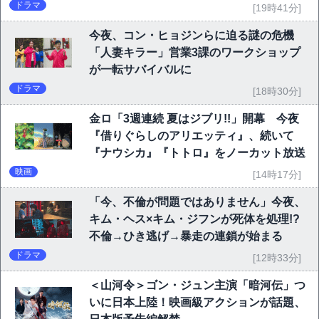
ドラマ
[19時41分]
今夜、コン・ヒョジンらに迫る謎の危機
「人妻キラー」営業3課のワークショップ
が一転サバイバルに
ドラマ
[18時30分]
金ロ「3週連続 夏はジブリ!!」開幕 今夜
『借りぐらしのアリエッティ』、続いて
『ナウシカ』『トトロ』をノーカット放送
映画
[14時17分]
「今、不倫が問題ではありません」今夜、
キム・ヘス×キム・ジフンが死体を処理!?
不倫→ひき逃げ→暴走の連鎖が始まる
ドラマ
[12時33分]
＜山河令＞ゴン・ジュン主演「暗河伝」つ
いに日本上陸！映画級アクションが話題、