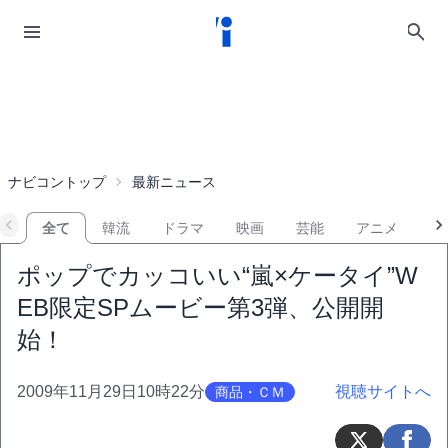
ナビコントップ
最新ニュース
全て
韓流
ドラマ
映画
芸能
アニメ
音
ポップでカッコいい“嵐×ケータイ”W
EB限定SPムービー第3弾、公開開
始！
2009年11月29日10時22分
視聴サイトへ
商品・ＣＭ