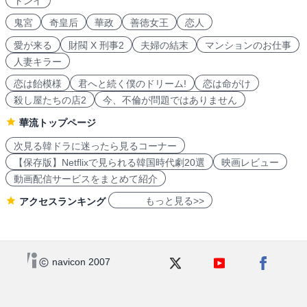
トンイ
鬼宮
奇皇后
華政
善徳女王
恋人
愛が来る
財閥 X 刑事2
夫婦の結末
マンションのお仕事
人妻キラー
恋は飴模様
君へと続く僕のドリーム!
恋は命がけ
殺し屋たちの店2
今、不倫が問題ではありません
華流トップページ
次見る韓ドラに迷ったら見るコーナー
【保存版】Netflixで見られる韓国時代劇20選
映画レビュー
動画配信サービスをまとめて紹介
もっと見る>>
アクセスランキング
navicon 2007