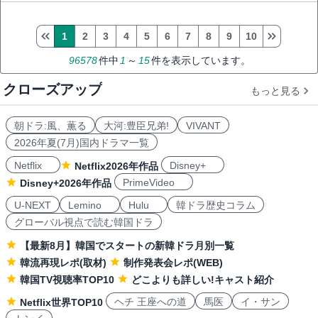
1
2
3
4
5
6
7
8
9
10
96578
件中
1
～
15
件を表示しています。
クローズアップ
もっと見る
朝ドラ:風、薫る
大河:豊臣兄弟!
VIVANT
2026年夏(7月)国内ドラマ一覧
Netflix
Disney+
Netflix2026年作品
PrimeVideo
Disney+2026年作品
U-NEXT
Lemino
Hulu
韓ドラ歴史コラム
グローバル視点で読む韓国ドラ
【最新8月】韓国でスタートの新韓ドラ月別一覧
韓流再現レポ(取材)
制作発表会レポ(WEB)
韓国TV視聴率TOP10
どこよりも詳しい!キャスト紹介
ヘチ 王座への道
馬医
イ・サン
Netflix世界TOP10