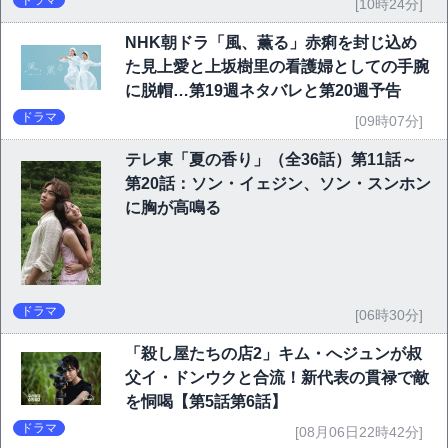
ドラマ
[10時24分]
NHK朝ドラ「風、薫る」赤痢を封じ込め
た見上愛と上坂樹里の看護婦としての手腕
に脱帽…第19週ネタバレと第20週予告
ドラマ
[09時07分]
テレ東「夏の香り」（全36話）第11話～
第20話：ソン・イェジン、ソン・スンホン
に胸が高鳴る
ドラマ
[06時30分]
「殺し屋たちの店2」キム・へジュンが叔
父イ・ドンウクと合流！新代表の貫禄で敵
を恫喝【第5話第6話】
ドラマ
[08月06日22時42分]