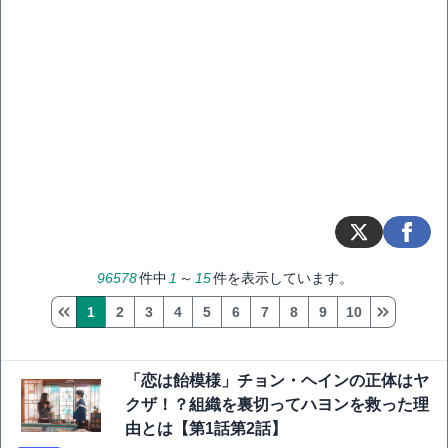
96578
件中
1
～
15
件を表示しています。
1
2
3
4
5
6
7
8
9
10
「恋は飴模様」チョン・ヘインの正体はヤ
クザ！？組織を裏切ってハヨンを救った理
由とは【第1話第2話】