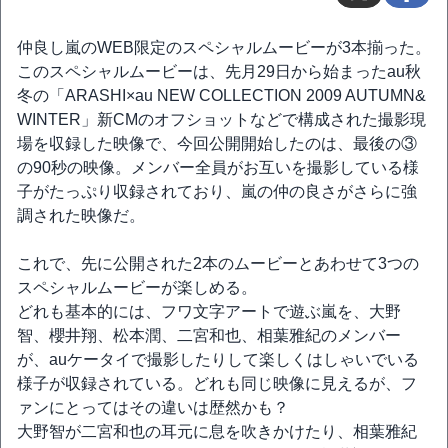
仲良し嵐のWEB限定のスペシャルムービーが3本揃った。
このスペシャルムービーは、先月29日から始まったau秋
冬の「ARASHI×au NEW COLLECTION 2009 AUTUMN&
WINTER」新CMのオフショットなどで構成された撮影現
場を収録した映像で、今回公開開始したのは、最後の③
の90秒の映像。メンバー全員がお互いを撮影している様
子がたっぷり収録されており、嵐の仲の良さがさらに強
調された映像だ。
これで、先に公開された2本のムービーとあわせて3つの
スペシャルムービーが楽しめる。
どれも基本的には、フワ文字アートで遊ぶ嵐を、大野
智、櫻井翔、松本潤、二宮和也、相葉雅紀のメンバー
が、auケータイで撮影したりして楽しくはしゃいでいる
様子が収録されている。どれも同じ映像に見えるが、フ
ァンにとってはその違いは歴然かも？
大野智が二宮和也の耳元に息を吹きかけたり、相葉雅紀