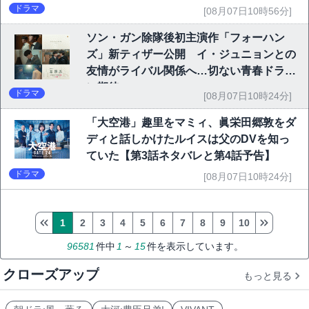
ドラマ
[08月07日10時56分]
ソン・ガン除隊後初主演作「フォーハン
ズ」新ティザー公開 イ・ジュニョンとの
友情がライバル関係へ…切ない青春ドラマ
に期待
ドラマ
[08月07日10時24分]
「大空港」趣里をマミィ、眞栄田郷敦をダ
ディと話しかけたルイスは父のDVを知っ
ていた【第3話ネタバレと第4話予告】
ドラマ
[08月07日10時24分]
1
2
3
4
5
6
7
8
9
10
96581
件中
1
～
15
件を表示しています。
クローズアップ
もっと見る