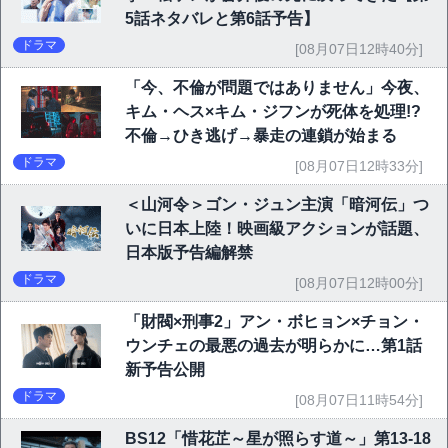
5話ネタバレと第6話予告】
ドラマ
[08月07日12時40分]
「今、不倫が問題ではありません」今夜、
キム・ヘス×キム・ジフンが死体を処理!?
不倫→ひき逃げ→暴走の連鎖が始まる
ドラマ
[08月07日12時33分]
＜山河令＞ゴン・ジュン主演「暗河伝」つ
いに日本上陸！映画級アクションが話題、
日本版予告編解禁
ドラマ
[08月07日12時00分]
「財閥×刑事2」アン・ボヒョン×チョン・
ウンチェの最悪の過去が明らかに…第1話
新予告公開
ドラマ
[08月07日11時54分]
BS12「惜花芷～星が照らす道～」第13-18