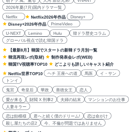
朝ドラ:風、薫る
大河:豊臣兄弟!
VIVANT
2026年夏(7月)国内ドラマ一覧
Netflix
Disney+
Netflix2026年作品
PrimeVideo
Disney+2026年作品
U-NEXT
Lemino
Hulu
韓ドラ歴史コラム
グローバル視点で読む韓国ドラ
【最新8月】韓国でスタートの新韓ドラ月別一覧
韓流再現レポ(取材)
制作発表会レポ(WEB)
韓国TV視聴率TOP10
どこよりも詳しい!キャスト紹介
ヘチ 王座への道
馬医
イ・サン
Netflix世界TOP10
トンイ
鬼宮
奇皇后
華政
善徳女王
恋人
愛が来る
財閥 X 刑事2
夫婦の結末
マンションのお仕事
人妻キラー
恋は飴模様
君へと続く僕のドリーム!
恋は命がけ
殺し屋たちの店2
今、不倫が問題ではありません