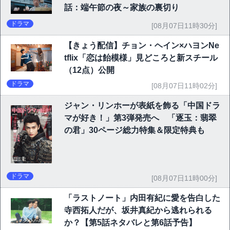
話：端午節の夜～家族の裏切り
ドラマ
[08月07日11時30分]
【きょう配信】チョン・ヘイン×ハヨンNe
tflix「恋は飴模様」見どころと新スチール
（12点）公開
ドラマ
[08月07日11時02分]
ジャン・リンホーが表紙を飾る「中国ドラ
マが好き！」第3弾発売へ 「逐玉：翡翠
の君」30ページ総力特集＆限定特典も
ドラマ
[08月07日11時00分]
「ラストノート」内田有紀に愛を告白した
寺西拓人だが、坂井真紀から逃れられる
か？【第5話ネタバレと第6話予告】