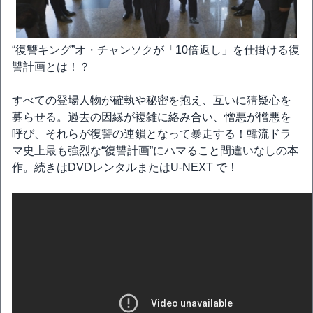
“復讐キング”オ・チャンソクが「10倍返し」を仕掛ける復
讐計画とは！？
すべての登場人物が確執や秘密を抱え、互いに猜疑心を
募らせる。過去の因縁が複雑に絡み合い、憎悪が憎悪を
呼び、それらが復讐の連鎖となって暴走する！韓流ドラ
マ史上最も強烈な“復讐計画”にハマること間違いなしの本
作。続きはDVDレンタルまたはU-NEXT で！