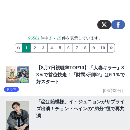
96581
件中
1
～
15
件を表示しています。
1
2
3
4
5
6
7
8
9
10
【8月7日視聴率TOP10】「人妻キラー」8.
3％で首位快走！「財閥×刑事2」は6.1％で
好スタート
ドラマ
[08時00分]
「恋は飴模様」イ・ジュニョンがサプライ
ズ出演！チョン・ヘインの“弟分”役で再共
演