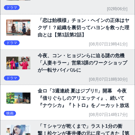
ドラマ
[02時06分]
「恋は飴模様」チョン・ヘインの正体はヤ
クザ！？組織を裏切ってハヨンを救った理
由とは【第1話第2話】
ドラマ
[08月07日19時41分]
今夜、コン・ヒョジンらに迫る謎の危機
「人妻キラー」営業3課のワークショップ
が一転サバイバルに
ドラマ
[08月07日18時30分]
金ロ「3週連続 夏はジブリ!!」開幕 今夜
『借りぐらしのアリエッティ』、続いて
『ナウシカ』『トトロ』をノーカット放送
映画
[08月07日14時17分]
「Ｔシャツが乾くまで」ラスト1分の衝
撃！松ケンが蒼井優の元に戻ってきた【第