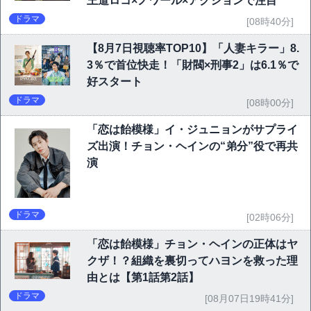
王道ロコ×ノワール×アクションで注目
ドラマ
[08時40分]
【8月7日視聴率TOP10】「人妻キラー」8.
3％で首位快走！「財閥×刑事2」は6.1％で
好スタート
ドラマ
[08時00分]
「恋は飴模様」イ・ジュニョンがサプライ
ズ出演！チョン・ヘインの“弟分”役で再共
演
ドラマ
[02時06分]
「恋は飴模様」チョン・ヘインの正体はヤ
クザ！？組織を裏切ってハヨンを救った理
由とは【第1話第2話】
ドラマ
[08月07日19時41分]