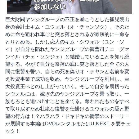
巨大財閥ヤンジグループの不正を暴こうとした孤児院出
身の会計士キム・ユウォル（オ・チャンソク）。そのた
めに命を狙われ車ごと突き落とされるが奇跡的に一命を
とりとめる。しかし恋人のキム・シウォル（ユン・ソ
イ）が自分を陥れたヤンジグループの御曹司チェ・グァ
ンイル（チェ・ソンジェ）と結婚していることを知り絶
望する。やがて自分を奈落の底に突き落とした全ての人
間に復讐を誓い、自らの死を偽りオ・テヤンと名前を変
え投資事業で成功を収め、ヤンジグループを利用し、巨
大投資王へとのし上がっていく。そして自分を裏切った
シウォルには、嫁ぎ先のヤンジグループを乗っ取り、一
族もろとも追い出すことを企てる。奪われたものをすべ
て取り戻すため壮絶な復讐を仕掛けるユウォルの愛と野
望の行方は！？ハラハラ・ドキドキの衝撃のストーリー
が展開する本編はDVDレンタルまたはU-NEXT を要チェ
ック！