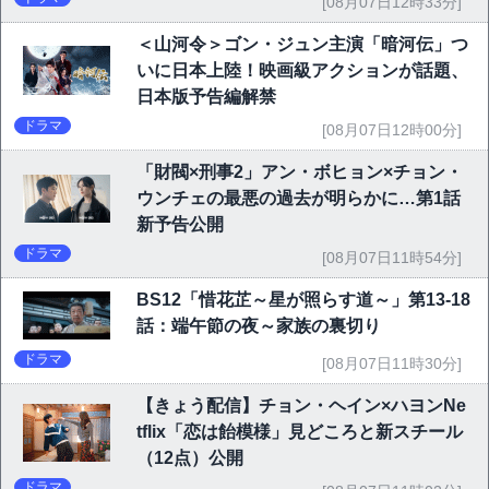
[08月07日12時33分]
＜山河令＞ゴン・ジュン主演「暗河伝」つ
いに日本上陸！映画級アクションが話題、
日本版予告編解禁
ドラマ
[08月07日12時00分]
「財閥×刑事2」アン・ボヒョン×チョン・
ウンチェの最悪の過去が明らかに…第1話
新予告公開
ドラマ
[08月07日11時54分]
BS12「惜花芷～星が照らす道～」第13-18
話：端午節の夜～家族の裏切り
ドラマ
[08月07日11時30分]
【きょう配信】チョン・ヘイン×ハヨンNe
tflix「恋は飴模様」見どころと新スチール
（12点）公開
ドラマ