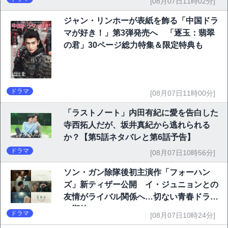
[08月07日11時02分]
ジャン・リンホーが表紙を飾る「中国ドラ
マが好き！」第3弾発売へ 「逐玉：翡翠
の君」30ページ総力特集＆限定特典も
ドラマ
[08月07日11時00分]
「ラストノート」内田有紀に愛を告白した
寺西拓人だが、坂井真紀から逃れられる
か？【第5話ネタバレと第6話予告】
ドラマ
[08月07日10時56分]
ソン・ガン除隊後初主演作「フォーハン
ズ」新ティザー公開 イ・ジュニョンとの
友情がライバル関係へ…切ない青春ドラマ
に期待
ドラマ
[08月07日10時24分]