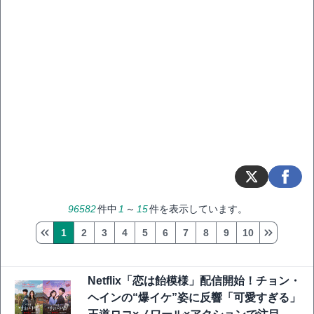
96582
件中
1
～
15
件を表示しています。
1
2
3
4
5
6
7
8
9
10
Netflix「恋は飴模様」配信開始！チョン・
ヘインの“爆イケ”姿に反響「可愛すぎる」