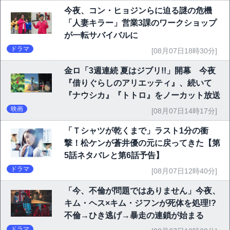
今夜、コン・ヒョジンらに迫る謎の危機
「人妻キラー」営業3課のワークショップ
が一転サバイバルに
ドラマ
[08月07日18時30分]
金ロ「3週連続 夏はジブリ!!」開幕 今夜
『借りぐらしのアリエッティ』、続いて
『ナウシカ』『トトロ』をノーカット放送
映画
[08月07日14時17分]
「Ｔシャツが乾くまで」ラスト1分の衝
撃！松ケンが蒼井優の元に戻ってきた【第
5話ネタバレと第6話予告】
ドラマ
[08月07日12時40分]
「今、不倫が問題ではありません」今夜、
キム・ヘス×キム・ジフンが死体を処理!?
不倫→ひき逃げ→暴走の連鎖が始まる
ドラマ