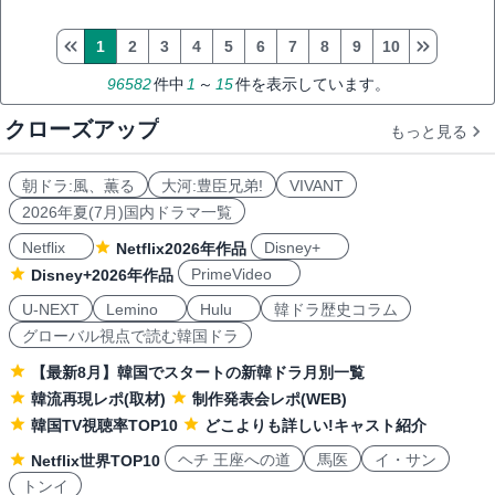
1
2
3
4
5
6
7
8
9
10
96582
件中
1
～
15
件を表示しています。
クローズアップ
もっと見る
朝ドラ:風、薫る
大河:豊臣兄弟!
VIVANT
2026年夏(7月)国内ドラマ一覧
Netflix
Disney+
Netflix2026年作品
PrimeVideo
Disney+2026年作品
U-NEXT
Lemino
Hulu
韓ドラ歴史コラム
グローバル視点で読む韓国ドラ
【最新8月】韓国でスタートの新韓ドラ月別一覧
韓流再現レポ(取材)
制作発表会レポ(WEB)
韓国TV視聴率TOP10
どこよりも詳しい!キャスト紹介
ヘチ 王座への道
馬医
イ・サン
Netflix世界TOP10
トンイ