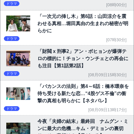
ドラマ
[08時00分]
「一次元の挿し木」第6話：山田涼介を震
わせる真相…堀田真由の生まれの秘密が明
らかに
ドラマ
[07時30分]
「財閥 x 刑事2」アン・ボヒョンが爆弾テ
ロの標的に！チョン・ウンチェとの再会に
も注目【第1話第2話】
ドラマ
[08月09日15時30分]
「バカンスの法則」第4～6話：橋本環奈を
待ち受ける新たな恋…“4股ゲス不倫”の衝
撃の真相も明らかに【ネタバレ】
ドラマ
[08月09日13時17分]
今夜「夫婦の結末」最終回 ナムグン・ミ
ンに最大の危機…キム・デミョンの裏切