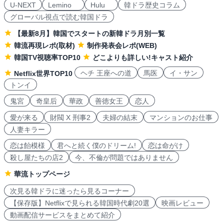
U-NEXT
Lemino
Hulu
韓ドラ歴史コラム
グローバル視点で読む韓国ドラ
【最新8月】韓国でスタートの新韓ドラ月別一覧
韓流再現レポ(取材)
制作発表会レポ(WEB)
韓国TV視聴率TOP10
どこよりも詳しい!キャスト紹介
ヘチ 王座への道
馬医
イ・サン
Netflix世界TOP10
トンイ
鬼宮
奇皇后
華政
善徳女王
恋人
愛が来る
財閥 X 刑事2
夫婦の結末
マンションのお仕事
人妻キラー
恋は飴模様
君へと続く僕のドリーム!
恋は命がけ
殺し屋たちの店2
今、不倫が問題ではありません
華流トップページ
次見る韓ドラに迷ったら見るコーナー
【保存版】Netflixで見られる韓国時代劇20選
映画レビュー
動画配信サービスをまとめて紹介