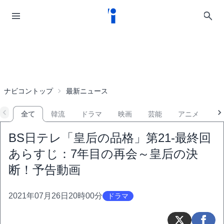
ナビコントップ
最新ニュース
全て
韓流
ドラマ
映画
芸能
アニメ
音
BS日テレ「皇后の品格」第21-最終回
あらすじ：7年目の再会～皇后の決
断！予告動画
2021年07月26日20時00分
ドラマ