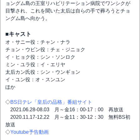
ョングム島の王室リハビリテーション病院でワンシクが
目撃され、これを聞いた太后は自らの手で葬ろうとチョ
ングム島へ向かう。
■キャスト
オ・サニー役：チャン・ナラ
チョン・ウビン役：チェ・ジニョク
イ・ヒョク役：シン・ソンロク
ミン・ユラ役：イ・エリヤ
太后カン氏役：シン・ウンギョン
イ・ユン役：オ・スンユン
ほか
◇
BS日テレ「皇后の品格」番組サイト
2021.06.28-08.03 月～金16：00-17：00 再放送
2020.11.17-12.22 月～金11：30-12：30 無料BS初
放送
◇
Youtube予告動画