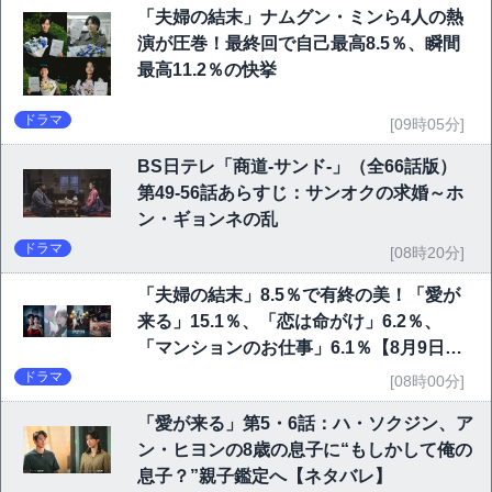
「夫婦の結末」ナムグン・ミンら4人の熱
演が圧巻！最終回で自己最高8.5％、瞬間
最高11.2％の快挙
ドラマ
[09時05分]
BS日テレ「商道-サンド-」（全66話版）
第49-56話あらすじ：サンオクの求婚～ホ
ン・ギョンネの乱
ドラマ
[08時20分]
「夫婦の結末」8.5％で有終の美！「愛が
来る」15.1％、「恋は命がけ」6.2％、
「マンションのお仕事」6.1％【8月9日視
聴率TOP10】
ドラマ
[08時00分]
「愛が来る」第5・6話：ハ・ソクジン、ア
ン・ヒヨンの8歳の息子に“もしかして俺の
息子？”親子鑑定へ【ネタバレ】