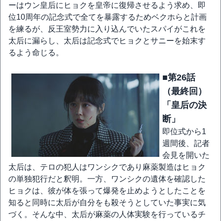
ーはウン皇后にヒョクを皇帝に復帰させるよう求め、即
位10周年の記念式で全てを暴露するためベクホらと計画
を練るが、反王室勢力に入り込んでいたスパイがこれを
太后に漏らし、太后は記念式でヒョクとサニーを始末す
るよう命じる。
■第26話
（最終回）
「皇后の決
断」
即位式から1
週間後、記者
会見を開いた
太后は、テロの犯人はワンシクであり麻薬製造はヒョク
の単独犯行だと釈明。一方、ワンシクの遺体を確認した
ヒョクは、彼が体を張って爆発を止めようとしたことを
知ると同時に太后が自分をも殺そうとしていた事実に気
づく。そんな中、太后が麻薬の人体実験を行っているチ