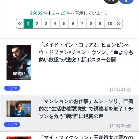
96609
件中
1
～
15
件を表示しています。
1
2
3
4
5
6
7
8
9
10
「メイド・イン・コリア2」ヒョンビン×
ウ・ドファン×チョン・ウソン、“血よりも
熱い欲望”が激突！新ポスター公開
ドラマ
[11時01分]
「マンションのお仕事」ムン・ソリ、圧倒
的な“生活密着型演技”で視聴者を魅了！チ
ソンを救う“義理”に絶賛の声
ドラマ
[11時00分]
「マイ・フィクション」玉森裕太は悪なの