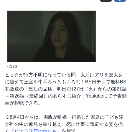
©SBS
ヒョクが行方不明になっている間、太后はアリを皇太女
に据えて王室を牛耳ろうともくろむ！BS日テレで無料BS
初放送の「皇后の品格」明日7月27日（火）からの第21話
～第26話（最終回）のあらすじ紹介、Youtubeにて予告動
画が視聴できる。
※8月4日からは、両親が離婚・再婚した家庭の子ども達
が世の中の偏見を乗り越え、恋に仕事に奮闘する姿を描
く
「ピオラ花店の娘たち」
を放送。