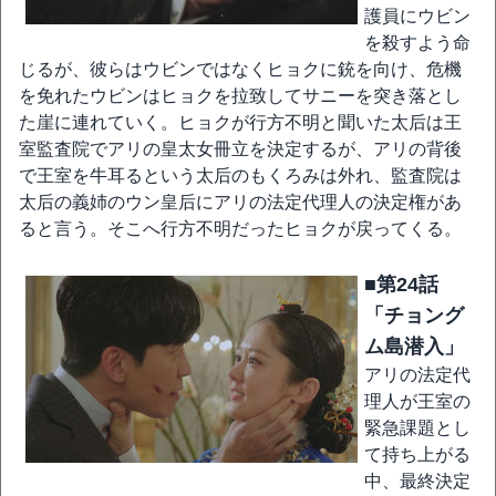
護員にウビン
を殺すよう命
じるが、彼らはウビンではなくヒョクに銃を向け、危機
を免れたウビンはヒョクを拉致してサニーを突き落とし
た崖に連れていく。ヒョクが行方不明と聞いた太后は王
室監査院でアリの皇太女冊立を決定するが、アリの背後
で王室を牛耳るという太后のもくろみは外れ、監査院は
太后の義姉のウン皇后にアリの法定代理人の決定権があ
ると言う。そこへ行方不明だったヒョクが戻ってくる。
■第24話
「チョング
ム島潜入」
アリの法定代
理人が王室の
緊急課題とし
て持ち上がる
中、最終決定