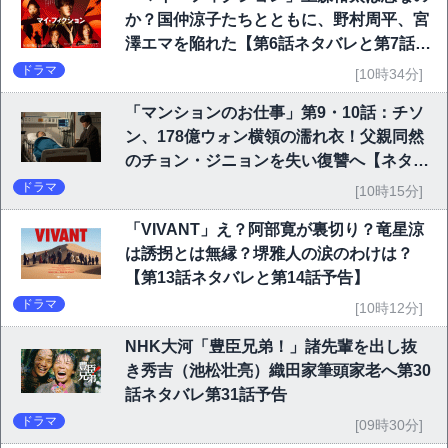
か？国仲涼子たちとともに、野村周平、宮
澤エマを陥れた【第6話ネタバレと第7話予
告】
ドラマ
[10時34分]
「マンションのお仕事」第9・10話：チソ
ン、178億ウォン横領の濡れ衣！父親同然
のチョン・ジニョンを失い復讐へ【ネタバ
レ】
ドラマ
[10時15分]
「VIVANT」え？阿部寛が裏切り？竜星涼
は誘拐とは無縁？堺雅人の涙のわけは？
【第13話ネタバレと第14話予告】
ドラマ
[10時12分]
NHK大河「豊臣兄弟！」諸先輩を出し抜
き秀吉（池松壮亮）織田家筆頭家老へ第30
話ネタバレ第31話予告
ドラマ
[09時30分]