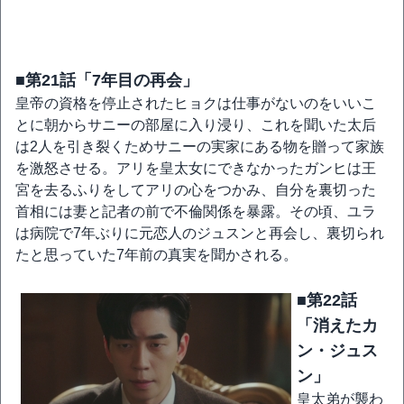
■第21話「7年目の再会」
皇帝の資格を停止されたヒョクは仕事がないのをいいこ
とに朝からサニーの部屋に入り浸り、これを聞いた太后
は2人を引き裂くためサニーの実家にある物を贈って家族
を激怒させる。アリを皇太女にできなかったガンヒは王
宮を去るふりをしてアリの心をつかみ、自分を裏切った
首相には妻と記者の前で不倫関係を暴露。その頃、ユラ
は病院で7年ぶりに元恋人のジュスンと再会し、裏切られ
たと思っていた7年前の真実を聞かされる。
■第22話
「消えたカ
ン・ジュス
ン」
皇太弟が襲わ