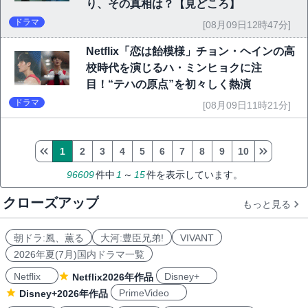
り、その真相は？【見どころ】
ドラマ
[08月09日12時47分]
Netflix「恋は飴模様」チョン・ヘインの高
校時代を演じるハ・ミンヒョクに注
目！“テハの原点”を初々しく熱演
ドラマ
[08月09日11時21分]
1
2
3
4
5
6
7
8
9
10
96609
件中
1
～
15
件を表示しています。
クローズアップ
もっと見る
朝ドラ:風、薫る
大河:豊臣兄弟!
VIVANT
2026年夏(7月)国内ドラマ一覧
Netflix
Disney+
Netflix2026年作品
PrimeVideo
Disney+2026年作品