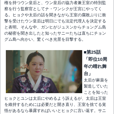
権を持つウン皇后と、ウン皇后の協力者兼王室の特別監
察を行う監察官としてナ・ワンシクが王宮にやってく
る。ヒョクや太后の話を聞きながら王室の腐敗ぶりに衝
撃を受けたウン皇后は明日にでも法定代理人を決定する
と表明。そんな中、ガンヒがジュスンからチョングム島
の秘密を聞き出したと知ったサニーたちは直ちにチョン
グム島へ向かい、驚くべき光景を目撃する。
■第25話
「即位10周
年の晴れ舞
台」
太后が麻薬を
製造していた
ことを知った
ヒョクとユンは太后にやめるよう訴えるが、太后は王室
を維持するためには必要だと開き直り、王室を捨てる覚
悟があるなら暴露すればいいとヒョクに言い返す。サニ