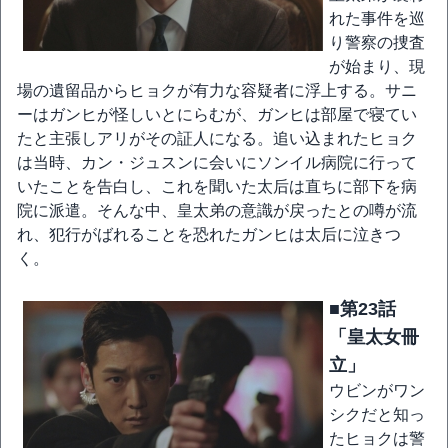
れた事件を巡
り警察の捜査
が始まり、現
場の遺留品からヒョクが有力な容疑者に浮上する。サニ
ーはガンヒが怪しいとにらむが、ガンヒは部屋で寝てい
たと主張しアリがその証人になる。追い込まれたヒョク
は当時、カン・ジュスンに会いにソンイル病院に行って
いたことを告白し、これを聞いた太后は直ちに部下を病
院に派遣。そんな中、皇太弟の意識が戻ったとの噂が流
れ、犯行がばれることを恐れたガンヒは太后に泣きつ
く。
■第23話
「皇太女冊
立」
ウビンがワン
シクだと知っ
たヒョクは警