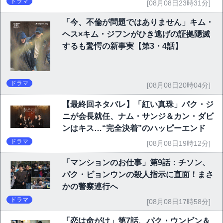
ドラマ
[08月08日23時31分]
「今、不倫が問題ではありません」キム・
ヘス×キム・ジフンがひき逃げの証拠隠滅
するも驚愕の新事実【第3・4話】
ドラマ
[08月08日20時04分]
【最終回ネタバレ】「紅い真珠」パク・ジ
ニが会長就任、ナム・サンジ＆カン・ダビ
ンはキス…“完全決着”のハッピーエンド
ドラマ
[08月08日19時12分]
「マンションのお仕事」第9話：チソン、
パク・ビョンウンの殺人指示に直面！まさ
かの警察連行へ
ドラマ
[08月08日17時58分]
「恋は命がけ」第7話、パク・ウンビン＆