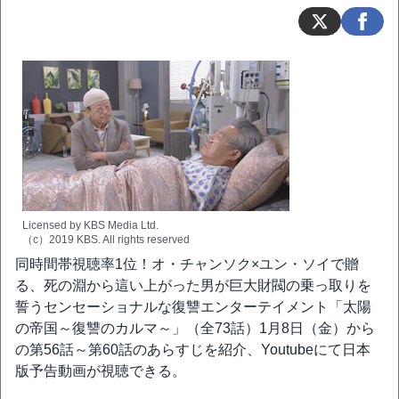
Licensed by KBS Media Ltd.
（c）2019 KBS. All rights reserved
同時間帯視聴率1位！オ・チャンソク×ユン・ソイで贈
る、死の淵から這い上がった男が巨大財閥の乗っ取りを
誓うセンセーショナルな復讐エンターテイメント「太陽
の帝国～復讐のカルマ～」（全73話）1月8日（金）から
の第56話～第60話のあらすじを紹介、Youtubeにて日本
版予告動画が視聴できる。