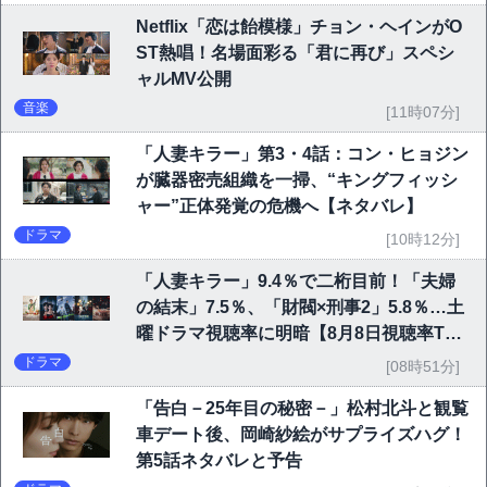
Netflix「恋は飴模様」チョン・ヘインがO
ST熱唱！名場面彩る「君に再び」スペシ
ャルMV公開
音楽
[11時07分]
「人妻キラー」第3・4話：コン・ヒョジン
が臓器密売組織を一掃、“キングフィッシ
ャー”正体発覚の危機へ【ネタバレ】
ドラマ
[10時12分]
「人妻キラー」9.4％で二桁目前！「夫婦
の結末」7.5％、「財閥×刑事2」5.8％…土
曜ドラマ視聴率に明暗【8月8日視聴率TO
P10】
ドラマ
[08時51分]
「告白－25年目の秘密－」松村北斗と観覧
車デート後、岡崎紗絵がサプライズハグ！
第5話ネタバレと予告