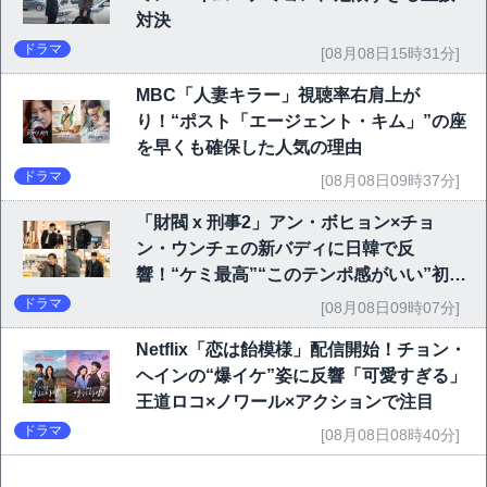
対決
ドラマ
[08月08日15時31分]
MBC「人妻キラー」視聴率右肩上が
り！“ポスト「エージェント・キム」”の座
を早くも確保した人気の理由
ドラマ
[08月08日09時37分]
「財閥 x 刑事2」アン・ボヒョン×チョ
ン・ウンチェの新バディに日韓で反
響！“ケミ最高”“このテンポ感がいい”初回
6.1％で好発進
ドラマ
[08月08日09時07分]
Netflix「恋は飴模様」配信開始！チョン・
ヘインの“爆イケ”姿に反響「可愛すぎる」
王道ロコ×ノワール×アクションで注目
ドラマ
[08月08日08時40分]