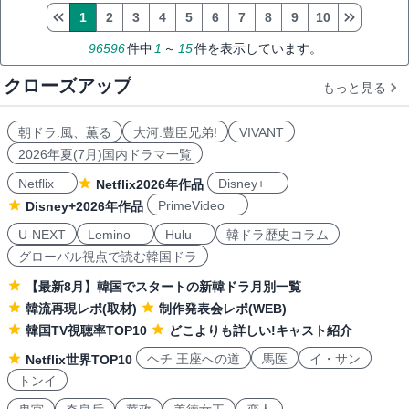
1
2
3
4
5
6
7
8
9
10
96596
件中
1
～
15
件を表示しています。
クローズアップ
もっと見る
朝ドラ:風、薫る
大河:豊臣兄弟!
VIVANT
2026年夏(7月)国内ドラマ一覧
Netflix
Disney+
Netflix2026年作品
PrimeVideo
Disney+2026年作品
U-NEXT
Lemino
Hulu
韓ドラ歴史コラム
グローバル視点で読む韓国ドラ
【最新8月】韓国でスタートの新韓ドラ月別一覧
韓流再現レポ(取材)
制作発表会レポ(WEB)
韓国TV視聴率TOP10
どこよりも詳しい!キャスト紹介
ヘチ 王座への道
馬医
イ・サン
Netflix世界TOP10
トンイ