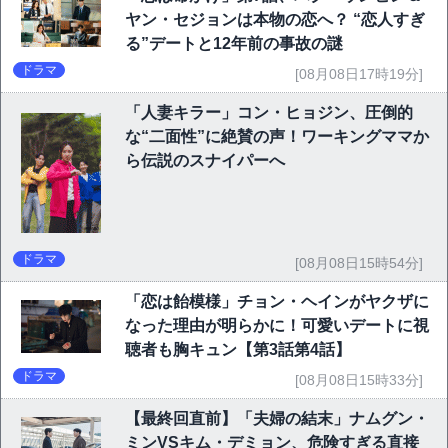
ヤン・セジョンは本物の恋へ？ “恋人すぎ
る”デートと12年前の事故の謎
ドラマ
[08月08日17時19分]
「人妻キラー」コン・ヒョジン、圧倒的
な“二面性”に絶賛の声！ワーキングママか
ら伝説のスナイパーへ
ドラマ
[08月08日15時54分]
「恋は飴模様」チョン・ヘインがヤクザに
なった理由が明らかに！可愛いデートに視
聴者も胸キュン【第3話第4話】
ドラマ
[08月08日15時33分]
【最終回直前】「夫婦の結末」ナムグン・
ミンVSキム・デミョン、危険すぎる直接