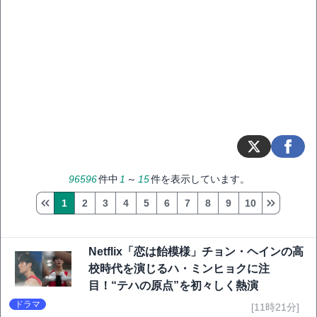
96596
件中
1
～
15
件を表示しています。
1
2
3
4
5
6
7
8
9
10
Netflix「恋は飴模様」チョン・ヘインの高
校時代を演じるハ・ミンヒョクに注
目！“テハの原点”を初々しく熱演
ドラマ
[11時21分]