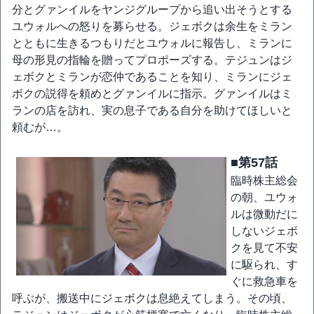
分とグァンイルをヤンジグループから追い出そうとする
ユウォルへの怒りを募らせる。ジェボクは余生をミラン
とともに生きるつもりだとユウォルに報告し、ミランに
母の形見の指輪を贈ってプロポーズする。テジュンはジ
ェボクとミランが恋仲であることを知り、ミランにジェ
ボクの説得を頼めとグァンイルに指示。グァンイルはミ
ランの店を訪れ、実の息子である自分を助けてほしいと
頼むが…。
■第57話
臨時株主総会
の朝、ユウォ
ルは微動だに
しないジェボ
クを見て不安
に駆られ、す
ぐに救急車を
呼ぶが、搬送中にジェボクは息絶えてしまう。その頃、