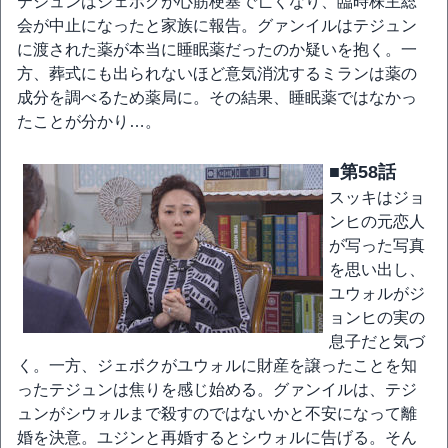
テジュンはジェボクが心筋梗塞で亡くなり、臨時株主総
会が中止になったと家族に報告。グァンイルはテジュン
に渡された薬が本当に睡眠薬だったのか疑いを抱く。一
方、葬式にも出られないほど意気消沈するミランは薬の
成分を調べるため薬局に。その結果、睡眠薬ではなかっ
たことが分かり…。
■第58話
スッキはジョ
ンヒの元恋人
が写った写真
を思い出し、
ユウォルがジ
ョンヒの実の
息子だと気づ
く。一方、ジェボクがユウォルに財産を譲ったことを知
ったテジュンは焦りを感じ始める。グァンイルは、テジ
ュンがシウォルまで殺すのではないかと不安になって離
婚を決意。ユジンと再婚するとシウォルに告げる。そん