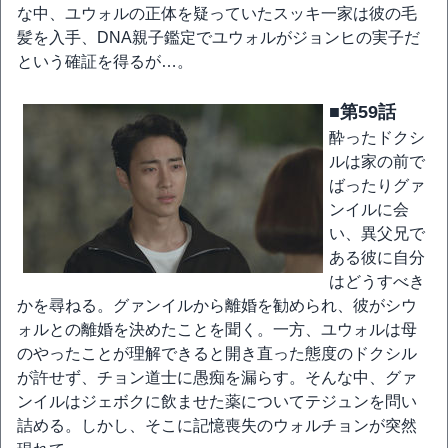
な中、ユウォルの正体を疑っていたスッキ一家は彼の毛
髪を入手、DNA親子鑑定でユウォルがジョンヒの実子だ
という確証を得るが…。
■第59話
酔ったドクシ
ルは家の前で
ばったりグァ
ンイルに会
い、異父兄で
ある彼に自分
はどうすべき
かを尋ねる。グァンイルから離婚を勧められ、彼がシウ
ォルとの離婚を決めたことを聞く。一方、ユウォルは母
のやったことが理解できると開き直った態度のドクシル
が許せず、チョン道士に愚痴を漏らす。そんな中、グァ
ンイルはジェボクに飲ませた薬についてテジュンを問い
詰める。しかし、そこに記憶喪失のウォルチョンが突然