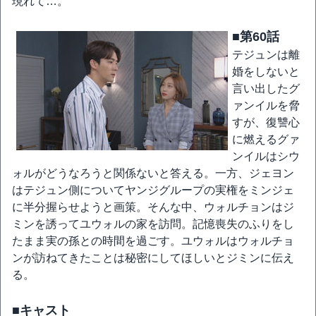
現れて…。
■第60話
テジュンは離
婚をしないと
言い出したグ
ァンイルを脅
すが、復讐心
に燃えるグァ
ンイルはシウ
ォルがどうなろうと関係ないと答える。一方、ジェヨン
はテジュン側についてヤンジグループの実権をミンジェ
に半分握らせようと画策。そんな中、ウォルチョンはジ
ミンを誘ってユウォルの家を訪問。記憶喪失のふりをし
たまま実の孫との時間を過ごす。ユウォルはウォルチョ
ンが訪ねてきたことは秘密にしてほしいとジミンに伝え
る。
■キャスト