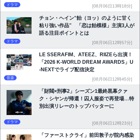
ドラマ
[08月06日13時18分]
チョン・ヘイン“飴（ヨッ）のように甘く
粘り強い作品” 「恋は飴模様」主演3人が
語る注目ポイントとは
ドラマ
[08月06日12時57分]
LE SSERAFIM、ATEEZ、RIIZEら出演！
「2026 K-WORLD DREAM AWARDS」U
-NEXTでライブ配信決定
音楽
[08月06日12時45分]
「財閥×刑事2」シーズン1最終黒幕クァ
ク・シヤンが帰還！囚人服姿で再登場…特
別出演リレーのトップバッターに
ドラマ
[08月06日12時23分]
「ファーストクライ」前田敦子が院内感染