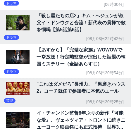
ドラマ
[06時30分]
「殺し屋たちの店2」キム・へジュンが叔
父イ・ドンウクと合流！新代表の貫禄で敵
を恫喝【第5話第6話】
ドラマ
[08月06日22時42分]
【あすから】「完璧な家族」WOWOWで
一挙放送！行定勲監督が演出した話題の韓
国ミステリー（全話あらすじ）
ドラマ
[08月06日20時54分]
“これはダメだろ”長州力、『男磨きハウス
2』コーチ就任で参加者に本気のエール
芸能
[08月06日20時25分]
イ・チャンドン監督8年ぶりの新作『可能
な愛』、ヴェネツィア・トロントに続きニ
ューヨーク映画祭にも正式招待 世界3大