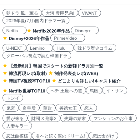
朝ドラ:風、薫る
大河:豊臣兄弟!
VIVANT
2026年夏(7月)国内ドラマ一覧
Netflix
Disney+
Netflix2026年作品
PrimeVideo
Disney+2026年作品
U-NEXT
Lemino
Hulu
韓ドラ歴史コラム
グローバル視点で読む韓国ドラ
【最新8月】韓国でスタートの新韓ドラ月別一覧
韓流再現レポ(取材)
制作発表会レポ(WEB)
韓国TV視聴率TOP10
どこよりも詳しい!キャスト紹介
ヘチ 王座への道
馬医
イ・サン
Netflix世界TOP10
トンイ
鬼宮
奇皇后
華政
善徳女王
恋人
愛が来る
財閥 X 刑事2
夫婦の結末
マンションのお仕事
人妻キラー
恋は飴模様
君へと続く僕のドリーム!
恋は命がけ