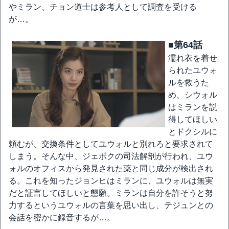
やミラン、チョン道士は参考人として調査を受ける
が…。
■第64話
濡れ衣を着せ
られたユウォ
ルを救うた
め、シウォル
はミランを説
得してほしい
とドクシルに
頼むが、交換条件としてユウォルと別れろと要求されて
しまう。そんな中、ジェボクの司法解剖が行われ、ユウ
ォルのオフィスから発見された薬と同じ成分が検出され
る。これを知ったジョンヒはミランに、ユウォルは無実
だと証言してほしいと懇願。ミランは自分を許そうと努
力するというユウォルの言葉を思い出し、テジュンとの
会話を密かに録音するが…。