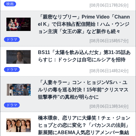
映画祭で快挙｜Netflix映画
映画
[08月06日17時26分]
「親密なリプリー」Prime Video「Chann
el K」で日本独占配信開始！ハム・ウンジ
ョン主演「女王の家」など新作も続々
ドラマ
[08月06日15時57分]
BS11「太陽を飲み込んだ女」第31-35話あ
らすじ：ドゥシクは自宅にルシアを招待
ドラマ
[08月06日14時24分]
「人妻キラー」コン・ヒョジンVSハ・ユ
ルリの毒を巡る対決！15年前“クリスマス
狙撃事件”の真相が明らかに
ドラマ
[08月06日13時34分]
橋本環奈、恋リアに大爆笑！チェ・ジョン
ヒョプとの恋に変化？「バカンスの法則」
新展開にABEMA人気恋リアメンバー集結