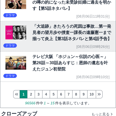
の噂の的になった未受診妊婦に過去を明か
す【第5話ネタバレ】
ドラマ
[08月06日11時31分]
「大追跡」きたろうの死因は事故…第一発
見者の望月歩や捜査一課長の遠藤憲一まで
揃って炎上【第3話ネタバレと第4話予告】
ドラマ
[08月06日09時26分]
テレビ大阪 「ホジュン～伝説の心医～」
第26話～30話あらすじ：恩師の遺志を叶
えたジュン初登院
ドラマ
[08月06日09時10分]
1
2
3
4
5
6
7
8
9
10
96566
件中
1
～
15
件を表示しています。
クローズアップ
もっと見る