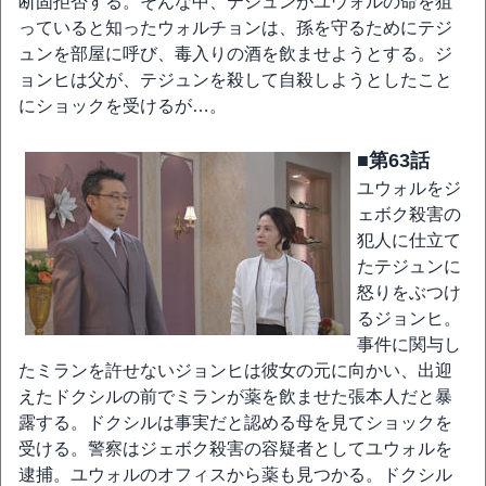
断固拒否する。そんな中、テジュンがユウォルの命を狙
っていると知ったウォルチョンは、孫を守るためにテジ
ュンを部屋に呼び、毒入りの酒を飲ませようとする。ジ
ョンヒは父が、テジュンを殺して自殺しようとしたこと
にショックを受けるが…。
■第63話
ユウォルをジ
ェボク殺害の
犯人に仕立て
たテジュンに
怒りをぶつけ
るジョンヒ。
事件に関与し
たミランを許せないジョンヒは彼女の元に向かい、出迎
えたドクシルの前でミランが薬を飲ませた張本人だと暴
露する。ドクシルは事実だと認める母を見てショックを
受ける。警察はジェボク殺害の容疑者としてユウォルを
逮捕。ユウォルのオフィスから薬も見つかる。ドクシル