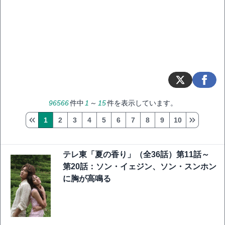
96566
件中
1
～
15
件を表示しています。
1
2
3
4
5
6
7
8
9
10
テレ東「夏の香り」（全36話）第11話～
第20話：ソン・イェジン、ソン・スンホン
に胸が高鳴る