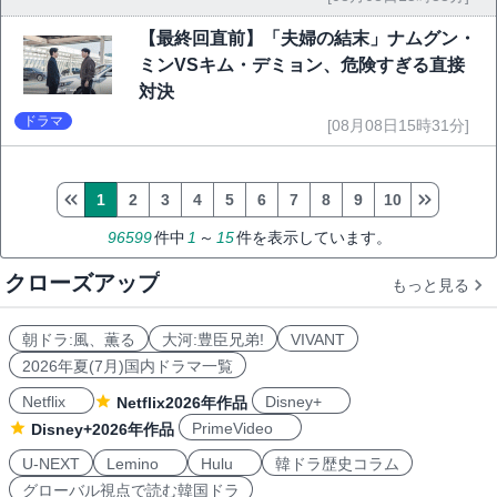
【最終回直前】「夫婦の結末」ナムグン・
ミンVSキム・デミョン、危険すぎる直接
対決
ドラマ
[08月08日15時31分]
1
2
3
4
5
6
7
8
9
10
96599
件中
1
～
15
件を表示しています。
クローズアップ
もっと見る
朝ドラ:風、薫る
大河:豊臣兄弟!
VIVANT
2026年夏(7月)国内ドラマ一覧
Netflix
Disney+
Netflix2026年作品
PrimeVideo
Disney+2026年作品
U-NEXT
Lemino
Hulu
韓ドラ歴史コラム
グローバル視点で読む韓国ドラ