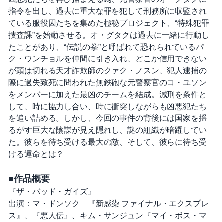
指令を出し、過去に重大な罪を犯して刑務所に収監され
ている服役囚たちを集めた極秘プロジェクト、“特殊犯罪
捜査課”を始動させる。オ・グタクは過去に一緒に行動し
たことがあり、“伝説の拳”と呼ばれて恐れられているパ
ク・ウンチョルを仲間に引き入れ、どこか信用できない
が頭は切れる天才詐欺師のクァク・ノスン、犯人逮捕の
際に過失致死に問われた無鉄砲な元警察官のコ・ユソン
をメンバーに加えた最凶のチームを結成。減刑を条件と
して、時に協力し合い、時に衝突しながらも凶悪犯たち
を追い詰める。しかし、今回の事件の背後には国家を揺
るがす巨大な陰謀が見え隠れし、謎の組織が暗躍してい
た。彼らを待ち受ける最大の敵、そして、彼らに待ち受
ける運命とは？
■作品概要
『ザ・バッド・ガイズ』
出演：マ・ドンソク 『新感染 ファイナル・エクスプレ
ス』、『悪人伝』、キム・サンジュン『マイ・ボス・マ