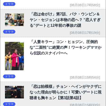
ドラマ
[08月08日17時58分]
「恋は命がけ」第7話、パク・ウンビン＆
ヤン・セジョンは本物の恋へ？ “恋人すぎ
る”デートと12年前の事故の謎
ドラマ
[08月08日17時19分]
「人妻キラー」コン・ヒョジン、圧倒的
な“二面性”に絶賛の声！ワーキングママか
ら伝説のスナイパーへ
ドラマ
[08月08日15時54分]
「恋は飴模様」チョン・ヘインがヤクザに
なった理由が明らかに！可愛いデートに視
聴者も胸キュン【第3話第4話】
ドラマ
[08月08日15時33分]