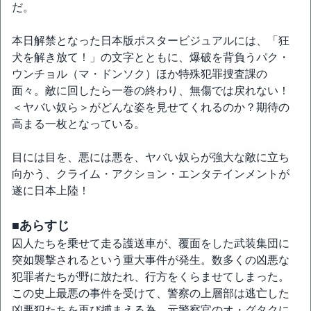
だ。
本日解禁となった日本版ポスタービジュアルには、「狂
犬を解き放て！」の文字とともに、爆破を背負うパク・
ウンチョル（マ・ドンソク）ほか特殊犯罪捜査課の
面々。敵に回したら一巻の終わり、無傷では戻れない！
＜ヤバい奴ら＞がどんな姿を見せてくれるのか？期待の
高まる一枚となっている。
目には目を、悪には悪を、ヤバい奴らが強大な敵に立ち
向かう、クライム・アクション・エンタテインメントが
遂に日本上陸！
■あらすじ
囚人たちを乗せて走る護送車が、覆面をした武装集団に
突如襲撃されるという重大事件が発生。数多くの凶悪な
犯罪者たちが野に放たれ、行方をくらませてしまった。
この史上最悪の事件を受けて、警察の上層部は逃亡した
凶悪犯たちを再び捕まえる為、元警察官のオ・グタクに