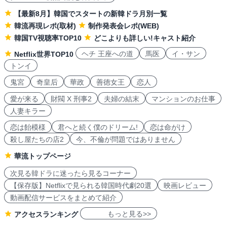
【最新8月】韓国でスタートの新韓ドラ月別一覧
韓流再現レポ(取材)
制作発表会レポ(WEB)
韓国TV視聴率TOP10
どこよりも詳しい!キャスト紹介
ヘチ 王座への道
馬医
イ・サン
Netflix世界TOP10
トンイ
鬼宮
奇皇后
華政
善徳女王
恋人
愛が来る
財閥 X 刑事2
夫婦の結末
マンションのお仕事
人妻キラー
恋は飴模様
君へと続く僕のドリーム!
恋は命がけ
殺し屋たちの店2
今、不倫が問題ではありません
華流トップページ
次見る韓ドラに迷ったら見るコーナー
【保存版】Netflixで見られる韓国時代劇20選
映画レビュー
動画配信サービスをまとめて紹介
もっと見る>>
アクセスランキング