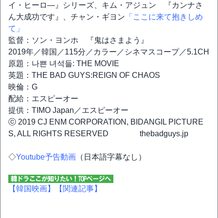
イ・ヒーロ―』シリーズ、キム・アジュン 『カンナさ
ん大成功です』、チャン・ギヨン
「ここに来て抱きしめ
て」
監督：ソン・ヨンホ 『鬼はさまよう』
2019年／韓国／115分／カラー／シネマスコープ／5.1CH
原題：나쁜 녀석들: THE MOVIE
英題：THE BAD GUYS:REIGN OF CHAOS
映倫：G
配給：エスピーオー
提供：TIMO Japan／エスピーオー
ⓒ 2019 CJ ENM CORPORATION, BIDANGIL PICTURE
S, ALL RIGHTS RESERVED thebadguys.jp
◇
Youtube予告動画
（日本語字幕なし）
【韓国映画】
【関連記事】