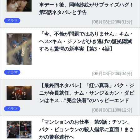
車デート後、岡崎紗絵がサプライズハグ！
第5話ネタバレと予告
ドラマ
[08月08日23時31分]
「今、不倫が問題ではありません」キム・
ヘス×キム・ジフンがひき逃げの証拠隠滅
するも驚愕の新事実【第3・4話】
ドラマ
[08月08日20時04分]
【最終回ネタバレ】「紅い真珠」パク・ジ
ニが会長就任、ナム・サンジ＆カン・ダビ
ンはキス…“完全決着”のハッピーエンド
ドラマ
[08月08日19時12分]
「マンションのお仕事」第9話：チソン、
パク・ビョンウンの殺人指示に直面！まさ
かの警察連行へ