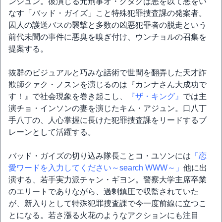
ンジュン。彼演じる元刑事オ・グタクは悪を以て悪をい
なす「バッド・ガイズ」こと特殊犯罪捜査課の発案者。
囚人の護送バスの襲撃と多数の凶悪犯罪者の脱走という
前代未聞の事件に悪臭を嗅ぎ付け、ウンチョルの召集を
提案する。
抜群のビジュアルと巧みな話術で世間を翻弄した天才詐
欺師クァク・ノスンを演じるのは『カンナさん大成功で
す！』で社会現象を巻き起こし、
『ザ・キング』
では主
演チョ・インソンの妻を演じたキム・アジュン。口八丁
手八丁の、人心掌握に長けた犯罪捜査課をリードするブ
レーンとして活躍する。
バッド・ガイズの切り込み隊長ことコ・ユソンには
「恋
愛ワードを入力してください～search WWW～」
他に出
演する、若手実力派チャン・ギヨン。警察大学主席卒業
のエリートでありながら、過剰鎮圧で収監されていた
が、新入りとして特殊犯罪捜査課で今一度前線に立つこ
とになる。若さ漲る火花のようなアクションにも注目