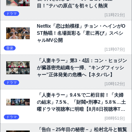
目！“テハの原点”を初々しく熱演
ドラマ
[11時21分]
Netflix「恋は飴模様」チョン・ヘインがO
ST熱唱！名場面彩る「君に再び」スペシ
ャルMV公開
音楽
[11時07分]
「人妻キラー」第3・4話：コン・ヒョジン
が臓器密売組織を一掃、“キングフィッシ
ャー”正体発覚の危機へ【ネタバレ】
ドラマ
[10時12分]
「人妻キラー」9.4％で二桁目前！「夫婦
の結末」7.5％、「財閥×刑事2」5.8％…土
曜ドラマ視聴率に明暗【8月8日視聴率TO
P10】
ドラマ
[08時51分]
「告白－25年目の秘密－」松村北斗と観覧