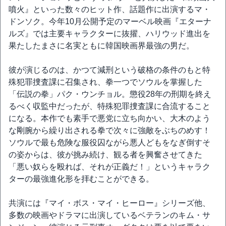
噴火』といった数々のヒット作、話題作に出演するマ・
ドンソク。今年10月公開予定のマーベル映画『エターナ
ルズ』では主要キャラクターに抜擢、ハリウッド進出を
果たしたまさに名実ともに韓国映画界最強の男だ。
彼が演じるのは、かつて減刑という破格の条件のもと特
殊犯罪捜査課に召集され、拳一つでソウルを掌握した
「伝説の拳」パク・ウンチョル。懲役28年の刑期を終え
るべく収監中だったが、特殊犯罪捜査課に合流すること
になる。本作でも素手で悪党に立ち向かい、大木のよう
な剛腕から繰り出される拳で次々に強敵をぶちのめす！
ソウルで最も危険な服役囚ながら悪人どもをなぎ倒すそ
の姿からは、彼が挑み続け、観る者を興奮させてきた
「悪い奴らを殴れば、それが正義だ！」というキャラク
ターの最強進化形を拝むことができる。
共演には『マイ・ボス・マイ・ヒーロー』シリーズ他、
多数の映画やドラマに出演しているベテランのキム・サ