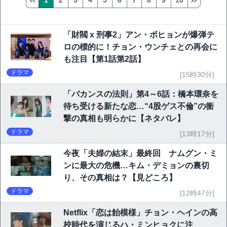
「財閥 x 刑事2」アン・ボヒョンが爆弾テ
ロの標的に！チョン・ウンチェとの再会に
も注目【第1話第2話】
ドラマ
[15時30分]
「バカンスの法則」第4～6話：橋本環奈を
待ち受ける新たな恋…“4股ゲス不倫”の衝
撃の真相も明らかに【ネタバレ】
ドラマ
[13時17分]
今夜「夫婦の結末」最終回 ナムグン・ミ
ンに最大の危機…キム・デミョンの裏切
り、その真相は？【見どころ】
ドラマ
[12時47分]
Netflix「恋は飴模様」チョン・ヘインの高
校時代を演じるハ・ミンヒョクに注