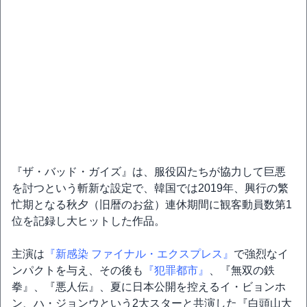
『ザ・バッド・ガイズ』は、服役囚たちが協力して巨悪
を討つという斬新な設定で、韓国では2019年、興行の繁
忙期となる秋夕（旧暦のお盆）連休期間に観客動員数第1
位を記録し大ヒットした作品。
主演は
『新感染 ファイナル・エクスプレス』
で強烈なイ
ンパクトを与え、その後も
『犯罪都市』
、『無双の鉄
拳』、『悪人伝』、夏に日本公開を控えるイ・ビョンホ
ン、ハ・ジョンウという2大スターと共演した『白頭山大