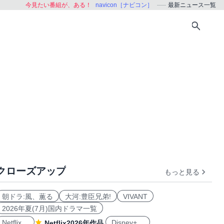
今見たい番組が、ある！
navicon［ナビコン］
最新ニュース一覧
クローズアップ
もっと見る
朝ドラ:風、薫る
大河:豊臣兄弟!
VIVANT
2026年夏(7月)国内ドラマ一覧
Netflix
Disney+
Netflix2026年作品