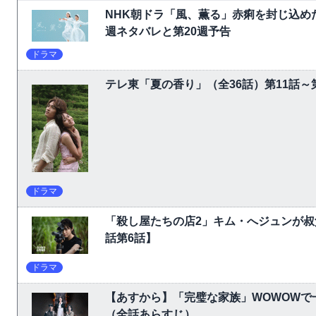
NHK朝ドラ「風、薫る」赤痢を封じ込め
週ネタバレと第20週予告
ドラマ
テレ東「夏の香り」（全36話）第11話
ドラマ
「殺し屋たちの店2」キム・へジュンが叔
話第6話】
ドラマ
【あすから】「完璧な家族」WOWOW
（全話あらすじ）