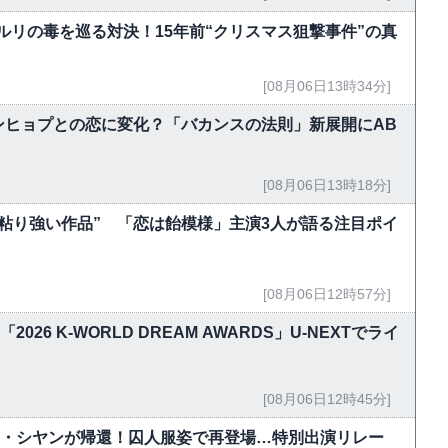
ルリの毒を巡る対決！15年前“クリスマス狙撃事件”の真
[08月06日13時34分]
ンヒョプとの恋に変化？「バカンスの法則」新展開にAB
[08月06日13時18分]
粘り強い作品” 「恋は飴模様」主演3人が語る注目ポイ
[08月06日12時57分]
！「2026 K-WORLD DREAM AWARDS」U-NEXTでライ
[08月06日12時45分]
ク・シヤンが帰還！囚人服姿で再登場…特別出演リレー