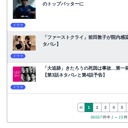
のトップバッターに
ドラマ
「ファーストクライ」前田敦子が院内感
タバレ】
ドラマ
「大追跡」きたろうの死因は事故…第一
【第3話ネタバレと第4話予告】
ドラマ
1
2
3
4
5
96567
件中
1
～
15
件