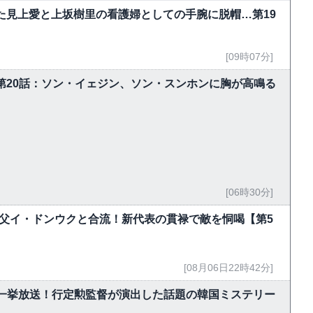
た見上愛と上坂樹里の看護婦としての手腕に脱帽…第19
[09時07分]
～第20話：ソン・イェジン、ソン・スンホンに胸が高鳴る
[06時30分]
父イ・ドンウクと合流！新代表の貫禄で敵を恫喝【第5
[08月06日22時42分]
で一挙放送！行定勲監督が演出した話題の韓国ミステリー