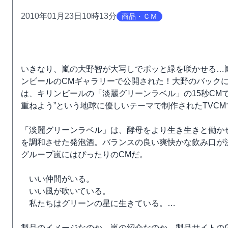
2010年01月23日10時13分
商品・ＣＭ
いきなり、嵐の大野智が大写しでポッと緑を咲かせる…嵐
ンビールのCMギャラリーで公開された！大野のバック
は、キリンビールの「淡麗グリーンラベル」の15秒CM
重ねよう”という地球に優しいテーマで制作されたTVCM
「淡麗グリーンラベル」は、酵母をより生き生きと働か
を調和させた発泡酒。バランスの良い爽快かな飲み口が
グループ嵐にはぴったりのCMだ。
いい仲間がいる。
いい風が吹いている。
私たちはグリーンの星に生きている。…
製品のイメージなのか、嵐の紹介なのか、製品サイトのGR