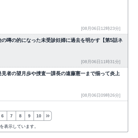
[08月06日12時23分]
染の噂の的になった未受診妊婦に過去を明かす【第5話ネ
[08月06日11時31分]
発見者の望月歩や捜査一課長の遠藤憲一まで揃って炎上
[08月06日09時26分]
6
7
8
9
10
を表示しています。