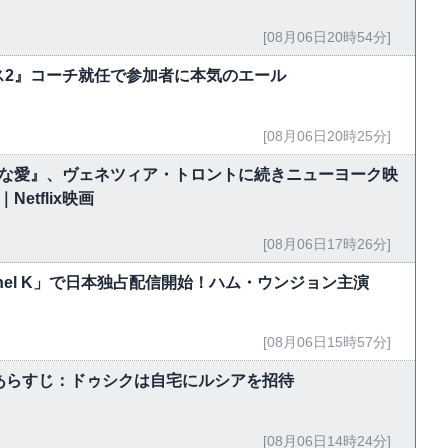
[08月06日20時54分]
ス2』コーチ就任で参加者に本気のエール
[08月06日20時25分]
能な愛』、ヴェネツィア・トロントに続きニューヨーク映
tflix映画
[08月06日17時26分]
hannel K」で日本独占配信開始！ハム・ウンジョン主演
[08月06日15時57分]
5話あらすじ：ドゥシクは自宅にルシアを招待
[08月06日14時24分]