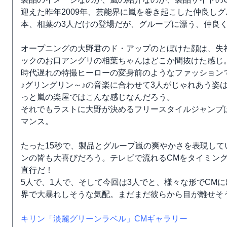
迎えた昨年2009年、芸能界に嵐を巻き起こした仲良しグ
本、相葉の3人だけの登場だが、グループに漂う、仲良
オープニングの大野君のド・アップのとぼけた顔は、失
ックのお口アングリの相葉ちゃんはどこか間抜けた感じ
時代遅れの特撮ヒーローの変身前のようなファッション
♪グリングリン～♪の音楽に合わせて3人がじゃれあう姿
っと嵐の楽屋ではこんな感じなんだろう。
それでもラストに大野が決めるフリースタイルジャンプ
マンス。
たった15秒で、製品とグループ嵐の爽やかさを表現して
ンの皆も大喜びだろう。テレビで流れるCMをタイミン
直行だ！
5人で、1人で、そして今回は3人でと、様々な形でCM
界で大暴れしそうな気配。まだまだ彼らから目が離せそ
キリン「淡麗グリーンラベル」CMギャラリー