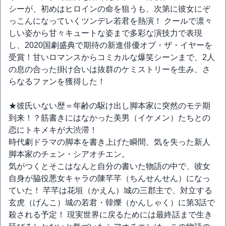
シーが、初めはヒロインの命を狙うも、次第に彼女にぞ
っこんになっていくツンデレ若君を熱演！ クールで凛々
しい姿から甘々キュートな姿まで多彩な演技力で表現
し、2020国劇盛典で期待の新進俳優オブ・ザ・イヤーを
受賞！甘いロマンスからコミカルな爆笑シーンまで、2人
の息の合った掛け合いは抜群のケミストリーを生み、さ
らなるファンを獲得した！
★彼氏いない歴＝年齢の駆け出し脚本家に突然のモテ期
到来！？筋書きにはなかった美男（イケメン）たちとの
恋にトキメキが大渋滞！
時代劇ドラマの脚本を書き上げた瞬間、気を失った新人
脚本家のチェン・シアオチエン。
気がつくとそこはなんと自分の書いた物語の中で、彼女
自身が脇役悪女キャラの陳芊芊（ちんせんせん）になっ
ていた！ 芊芊は花垣（かえん）城の三郡主で、対立する
玄虎（げんこ）城の若君・韓爍（かんしゃく）に第3話で
殺される予定！ 現実世界に戻るためには最終話まで生き