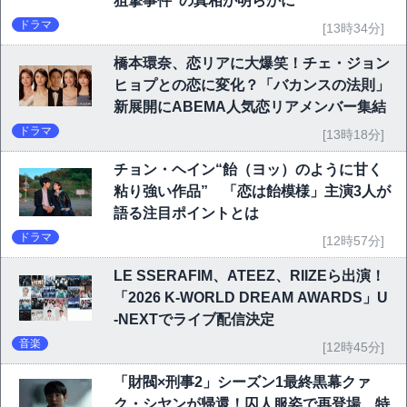
狙撃事件”の真相が明らかに
ドラマ
[13時34分]
橋本環奈、恋リアに大爆笑！チェ・ジョン
ヒョプとの恋に変化？「バカンスの法則」
新展開にABEMA人気恋リアメンバー集結
ドラマ
[13時18分]
チョン・ヘイン“飴（ヨッ）のように甘く
粘り強い作品” 「恋は飴模様」主演3人が
語る注目ポイントとは
ドラマ
[12時57分]
LE SSERAFIM、ATEEZ、RIIZEら出演！
「2026 K-WORLD DREAM AWARDS」U
-NEXTでライブ配信決定
音楽
[12時45分]
「財閥×刑事2」シーズン1最終黒幕クァ
ク・シヤンが帰還！囚人服姿で再登場…特