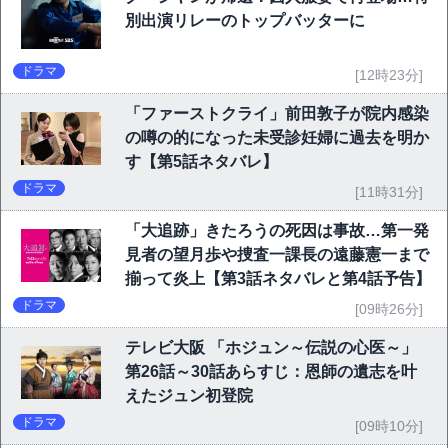
別出演リレーのトップバッターに
ドラマ
[12時23分]
「ファーストクライ」前田敦子が院内感染
の噂の的になった未受診妊婦に過去を明か
す【第5話ネタバレ】
ドラマ
[11時31分]
「大追跡」きたろうの死因は事故…第一発
見者の望月歩や捜査一課長の遠藤憲一まで
揃って炎上【第3話ネタバレと第4話予告】
ドラマ
[09時26分]
テレビ大阪 「ホジュン～伝説の心医～」
第26話～30話あらすじ：恩師の遺志を叶
えたジュン初登院
ドラマ
[09時10分]