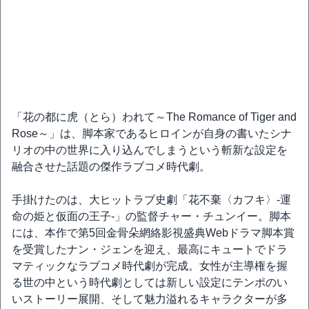
「花の都に虎（とら）われて～The Romance of Tiger and
Rose～」は、脚本家であるヒロインが自身の書いたシナ
リオの中の世界に入り込んでしまうという斬新な設定を
融合させた話題の傑作ラブコメ時代劇。
手掛けたのは、大ヒットラブ史劇「花不棄〈カフキ〉-運
命の姫と仮面の王子-」の監督チャー・チュンイー。脚本
には、本作で第5回金骨朵網絡影視盛典Webドラマ脚本賞
を受賞したナン・ジェンを迎え、最高にキュートでドラ
マティックなラブコメ時代劇が完成。女性が主導権を握
る世の中という時代劇としては新しい設定にテンポのい
いストーリー展開、そして魅力溢れるキャラクターが多