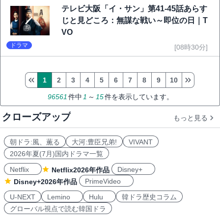
テレビ大阪「イ・サン」第41-45話あらす
じと見どころ：無謀な戦い～即位の日｜T
VO
ドラマ
[08時30分]
1
2
3
4
5
6
7
8
9
10
96561
件中
1
～
15
件を表示しています。
クローズアップ
もっと見る
朝ドラ:風、薫る
大河:豊臣兄弟!
VIVANT
2026年夏(7月)国内ドラマ一覧
Netflix
Disney+
Netflix2026年作品
PrimeVideo
Disney+2026年作品
U-NEXT
Lemino
Hulu
韓ドラ歴史コラム
グローバル視点で読む韓国ドラ