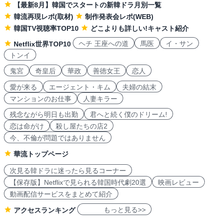
【最新8月】韓国でスタートの新韓ドラ月別一覧
韓流再現レポ(取材)
制作発表会レポ(WEB)
韓国TV視聴率TOP10
どこよりも詳しい!キャスト紹介
ヘチ 王座への道
馬医
イ・サン
Netflix世界TOP10
トンイ
鬼宮
奇皇后
華政
善徳女王
恋人
愛が来る
エージェント・キム
夫婦の結末
マンションのお仕事
人妻キラー
残念ながら明日も出勤
君へと続く僕のドリーム!
恋は命がけ
殺し屋たちの店2
今、不倫が問題ではありません
華流トップページ
次見る韓ドラに迷ったら見るコーナー
【保存版】Netflixで見られる韓国時代劇20選
映画レビュー
動画配信サービスをまとめて紹介
もっと見る>>
アクセスランキング