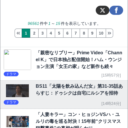
96561
件中
1
～
15
件を表示しています。
1
2
3
4
5
6
7
8
9
10
「親密なリプリー」Prime Video「Chann
el K」で日本独占配信開始！ハム・ウンジ
ョン主演「女王の家」など新作も続々
ドラマ
[15時57分]
BS11「太陽を飲み込んだ女」第31-35話あ
らすじ：ドゥシクは自宅にルシアを招待
ドラマ
[14時24分]
「人妻キラー」コン・ヒョジンVSハ・ユ
ルリの毒を巡る対決！15年前“クリスマス