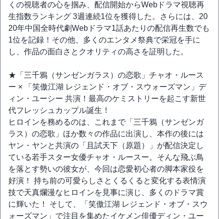
くの視聴者の心を掴み、配信開始からWebドラマ視聴再
生指数ランキング 3週連続1位を獲得した。さらには、20
20年中国全時代劇Webドラマ1話あたりの配信再生数でも
1位を記録！その他、多くのエンタメ祭典で栄冠を手に
し、作品の面白さとクオリティの高さを証明した。
★「三千鴉（サンゼンガラス）の恋歌」チャオ・ルース
ー × 「笑傲江湖 レジェンド・オブ・スウォーズマン」デ
ィン・ユーシー 共演！最高のケミストリーを起こす新世
代フレッシュカップル誕生！
ヒロインを務めるのは、これまで「三千鴉（サンゼンガ
ラス）の恋歌」ほか数々の作品に出演し、本作の後には
ヤン・ヤンと共演の「且試天下（原題）」が配信決定し
ている若手スター女優チャオ・ルースー。そんな飛ぶ鳥
を落とす勢いの彼女が、今回は恋愛初心者の脚本家役を
好演！ 持ち前の可愛らしさとくるくると変化する表情演
技で天真爛漫なヒロインを見事に演じ、多くのドラマ賞
に輝いた！ そして、「笑傲江湖 レジェンド・オブ・スウ
ォーズマン」で注目を集めたイケメン俳優ディン・ユー