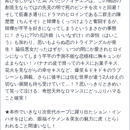
延びるしかないと気づいたシアオチエンは、この物語の
創造主ならではの先見の明で死のピンチを次々と回避！
そして筋書き通りにドラマのヒロインである二群主の陳
楚楚（ちんそそ）と韓爍をくっつけようと奮闘するが、
韓爍が芊芊を好きになってしまうというまさかの事態
に！ さらに??の元許婚（いいなずけ）の裴恒（はいこ
う）も加わり、思いもよらぬ恋のトライアングルが発
生！ 脇役悪女だったはずが、いつの間にか愛されヒロイ
ンになってしまう芊芊の予測不能な恋模様に胸キュンが
止まらない！ バナナの皮で滑ってのキスにお菓子キス、
花火を見ながらの幸せキスなど、爆笑＆ドキドキのラブ
シーンも満載。さらに後半には住む世界が違う2人ゆえの
切ない展開も待ち受けていて…！？思いっきりときめい
て笑って泣ける、奇想天外なロマンスにどっぷりハマる
こと確実！
★本作でいきなり次世代ホープに躍り出たション・イン
ハオをはじめ、眼福イケメン＆美女の魅力に虎（とら）
われること間違いなし！