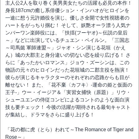
主人公2人を取り巻く美男美女たちの活躍も必見の本作！
身長187cmの癒し系俳優ション・インハオがヒロインを
一途に想う元許婚役を演じ、優しさ全開で女性視聴者の
ハートをがっちり掴む！ そして、妖艶オーラ漂う人気ナ
ンバーワン楽師役には、「扶揺(フーヤオ)～伝説の皇后
～」などに出演しているチュエン・ペイルン。「三国志
～司馬懿 軍師連盟～」ジャオ・シン演じる花垣（かえ
ん）城の大郡主と身分違いの切ない恋を繰り広げる！ さ
らに「あったかいロマンス」ジョウ・ズーシンは、この
物語の元々のヒロインだった花垣城の二郡主役を熱演！
彼らが演じるキャラクターのそれぞれの恋路からも目が
離せない！ また、「花不棄〈カフキ〉-運命の姫と仮面の
王子-」ウー・イージア＆「実習女捕快（原題）」リウ・
シューユエンの侍従コンビによるコントのような面白演
技も要チェック！ 今後の活躍が期待される最旬キャスト
が集結し、ドラマをさらに盛り上げる！
「花の都に虎（とら）われて～The Romance of Tiger and
Rose～」