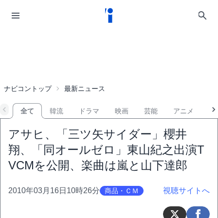
ナビコントップ
最新ニュース
全て
韓流
ドラマ
映画
芸能
アニメ
音
アサヒ、「三ツ矢サイダー」櫻井
翔、「同オールゼロ」東山紀之出演T
VCMを公開、楽曲は嵐と山下達郎
2010年03月16日10時26分
視聴サイトへ
商品・ＣＭ