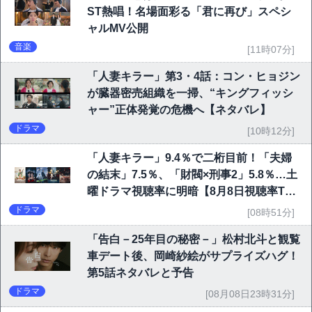
ST熱唱！名場面彩る「君に再び」スペシ
ャルMV公開
音楽
[11時07分]
「人妻キラー」第3・4話：コン・ヒョジン
が臓器密売組織を一掃、“キングフィッシ
ャー”正体発覚の危機へ【ネタバレ】
ドラマ
[10時12分]
「人妻キラー」9.4％で二桁目前！「夫婦
の結末」7.5％、「財閥×刑事2」5.8％…土
曜ドラマ視聴率に明暗【8月8日視聴率TO
P10】
ドラマ
[08時51分]
「告白－25年目の秘密－」松村北斗と観覧
車デート後、岡崎紗絵がサプライズハグ！
第5話ネタバレと予告
ドラマ
[08月08日23時31分]