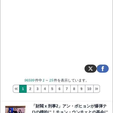
96599
件中
1
～
15
件を表示しています。
1
2
3
4
5
6
7
8
9
10
「財閥 x 刑事2」アン・ボヒョンが爆弾テ
ロの標的に！チョン・ウンチェとの再会に