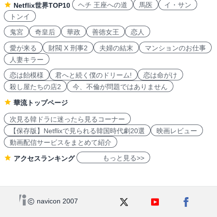
ヘチ 王座への道
馬医
イ・サン
Netflix世界TOP10
トンイ
鬼宮
奇皇后
華政
善徳女王
恋人
愛が来る
財閥 X 刑事2
夫婦の結末
マンションのお仕事
人妻キラー
恋は飴模様
君へと続く僕のドリーム!
恋は命がけ
殺し屋たちの店2
今、不倫が問題ではありません
華流トップページ
次見る韓ドラに迷ったら見るコーナー
【保存版】Netflixで見られる韓国時代劇20選
映画レビュー
動画配信サービスをまとめて紹介
もっと見る>>
アクセスランキング
navicon 2007