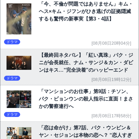
「今、不倫が問題ではありません」キム・
ヘス×キム・ジフンがひき逃げの証拠隠滅
するも驚愕の新事実【第3・4話】
ドラマ
[08月08日20時04分]
【最終回ネタバレ】「紅い真珠」パク・ジ
ニが会長就任、ナム・サンジ＆カン・ダビ
ンはキス…“完全決着”のハッピーエンド
ドラマ
[08月08日19時12分]
「マンションのお仕事」第9話：チソン、
パク・ビョンウンの殺人指示に直面！まさ
かの警察連行へ
ドラマ
[08月08日17時58分]
「恋は命がけ」第7話、パク・ウンビン＆
ヤン・セジョンは本物の恋へ？ “恋人すぎ