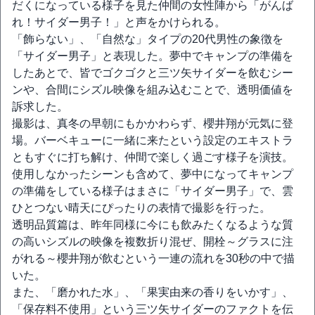
だくになっている様子を見た仲間の女性陣から「がんば
れ！サイダー男子！」と声をかけられる。
「飾らない」、「自然な」タイプの20代男性の象徴を
「サイダー男子」と表現した。夢中でキャンプの準備を
したあとで、皆でゴクゴクと三ツ矢サイダーを飲むシー
ンや、合間にシズル映像を組み込むことで、透明価値を
訴求した。
撮影は、真冬の早朝にもかかわらず、櫻井翔が元気に登
場。バーベキューに一緒に来たという設定のエキストラ
ともすぐに打ち解け、仲間で楽しく過ごす様子を演技。
使用しなかったシーンも含めて、夢中になってキャンプ
の準備をしている様子はまさに「サイダー男子」で、雲
ひとつない晴天にぴったりの表情で撮影を行った。
透明品質篇は、昨年同様に今にも飲みたくなるような質
の高いシズルの映像を複数折り混ぜ、開栓～グラスに注
がれる～櫻井翔が飲むという一連の流れを30秒の中で描
いた。
また、「磨かれた水」、「果実由来の香りをいかす」、
「保存料不使用」という三ツ矢サイダーのファクトを伝