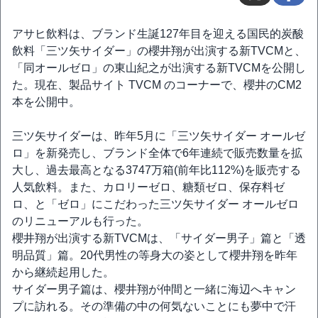
アサヒ飲料は、ブランド生誕127年目を迎える国民的炭酸
飲料「三ツ矢サイダー」の櫻井翔が出演する新TVCMと、
「同オールゼロ」の東山紀之が出演する新TVCMを公開し
た。現在、製品サイト TVCM のコーナーで、櫻井のCM2
本を公開中。
三ツ矢サイダーは、昨年5月に「三ツ矢サイダー オールゼ
ロ」を新発売し、ブランド全体で6年連続で販売数量を拡
大し、過去最高となる3747万箱(前年比112%)を販売する
人気飲料。また、カロリーゼロ、糖類ゼロ、保存料ゼ
ロ、と「ゼロ」にこだわった三ツ矢サイダー オールゼロ
のリニューアルも行った。
櫻井翔が出演する新TVCMは、「サイダー男子」篇と「透
明品質」篇。20代男性の等身大の姿として櫻井翔を昨年
から継続起用した。
サイダー男子篇は、櫻井翔が仲間と一緒に海辺へキャン
プに訪れる。その準備の中の何気ないことにも夢中で汗