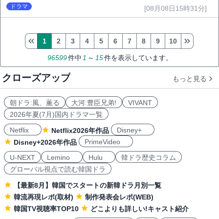
ドラマ
[08月08日15時31分]
1
2
3
4
5
6
7
8
9
10
96599
件中
1
～
15
件を表示しています。
クローズアップ
もっと見る
朝ドラ:風、薫る
大河:豊臣兄弟!
VIVANT
2026年夏(7月)国内ドラマ一覧
Netflix
Disney+
Netflix2026年作品
PrimeVideo
Disney+2026年作品
U-NEXT
Lemino
Hulu
韓ドラ歴史コラム
グローバル視点で読む韓国ドラ
【最新8月】韓国でスタートの新韓ドラ月別一覧
韓流再現レポ(取材)
制作発表会レポ(WEB)
韓国TV視聴率TOP10
どこよりも詳しい!キャスト紹介