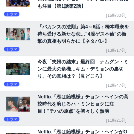
も注目【第1話第2話】
ドラマ
[15時30分]
「バカンスの法則」第4～6話：橋本環奈を
待ち受ける新たな恋…“4股ゲス不倫”の衝
撃の真相も明らかに【ネタバレ】
ドラマ
[13時17分]
今夜「夫婦の結末」最終回 ナムグン・ミ
ンに最大の危機…キム・デミョンの裏切
り、その真相は？【見どころ】
ドラマ
[12時47分]
Netflix「恋は飴模様」チョン・ヘインの高
校時代を演じるハ・ミンヒョクに注
目！“テハの原点”を初々しく熱演
ドラマ
[11時21分]
Netflix「恋は飴模様」チョン・ヘインがO