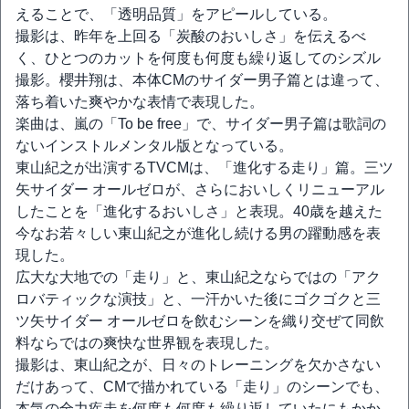
えることで、「透明品質」をアピールしている。
撮影は、昨年を上回る「炭酸のおいしさ」を伝えるべ
く、ひとつのカットを何度も何度も繰り返してのシズル
撮影。櫻井翔は、本体CMのサイダー男子篇とは違って、
落ち着いた爽やかな表情で表現した。
楽曲は、嵐の「To be free」で、サイダー男子篇は歌詞の
ないインストルメンタル版となっている。
東山紀之が出演するTVCMは、「進化する走り」篇。三ツ
矢サイダー オールゼロが、さらにおいしくリニューアル
したことを「進化するおいしさ」と表現。40歳を越えた
今なお若々しい東山紀之が進化し続ける男の躍動感を表
現した。
広大な大地での「走り」と、東山紀之ならではの「アク
ロバティックな演技」と、一汗かいた後にゴクゴクと三
ツ矢サイダー オールゼロを飲むシーンを織り交ぜて同飲
料ならではの爽快な世界観を表現した。
撮影は、東山紀之が、日々のトレーニングを欠かさない
だけあって、CMで描かれている「走り」のシーンでも、
本気の全力疾走を何度も何度も繰り返していたにもかか