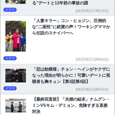
る”デートと12年前の事故の謎
ドラマ
[08月08日17時19分]
「人妻キラー」コン・ヒョジン、圧倒的
な“二面性”に絶賛の声！ワーキングママか
ら伝説のスナイパーへ
ドラマ
[08月08日15時54分]
「恋は飴模様」チョン・ヘインがヤクザに
なった理由が明らかに！可愛いデートに視
聴者も胸キュン【第3話第4話】
ドラマ
[08月08日15時33分]
【最終回直前】「夫婦の結末」ナムグン・
ミンVSキム・デミョン、危険すぎる直接
対決