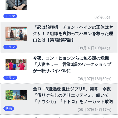
ドラマ
[02時06分]
「恋は飴模様」チョン・ヘインの正体はヤ
クザ！？組織を裏切ってハヨンを救った理
由とは【第1話第2話】
ドラマ
[08月07日19時41分]
今夜、コン・ヒョジンらに迫る謎の危機
「人妻キラー」営業3課のワークショップ
が一転サバイバルに
ドラマ
[08月07日18時30分]
金ロ「3週連続 夏はジブリ!!」開幕 今夜
『借りぐらしのアリエッティ』、続いて
『ナウシカ』『トトロ』をノーカット放送
映画
[08月07日14時17分]