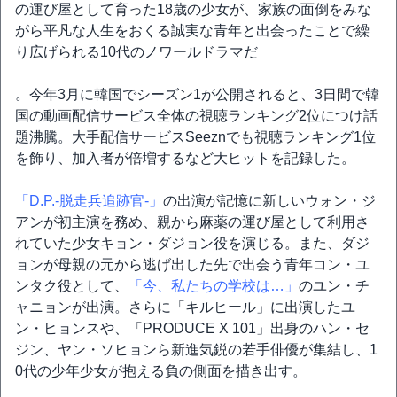
の運び屋として育った18歳の少女が、家族の面倒をみな
がら平凡な人生をおくる誠実な青年と出会ったことで繰
り広げられる10代のノワールドラマだ
。今年3月に韓国でシーズン1が公開されると、3日間で韓
国の動画配信サービス全体の視聴ランキング2位につけ話
題沸騰。大手配信サービスSeeznでも視聴ランキング1位
を飾り、加入者が倍増するなど大ヒットを記録した。
「D.P.-脱走兵追跡官-」
の出演が記憶に新しいウォン・ジ
アンが初主演を務め、親から麻薬の運び屋として利用さ
れていた少女キョン・ダジョン役を演じる。また、ダジ
ョンが母親の元から逃げ出した先で出会う青年コン・ユ
ンタク役として、
「今、私たちの学校は…」
のユン・チ
ャニョンが出演。さらに「キルヒール」に出演したユ
ン・ヒョンスや、「PRODUCE X 101」出身のハン・セ
ジン、ヤン・ソヒョンら新進気鋭の若手俳優が集結し、1
0代の少年少女が抱える負の側面を描き出す。