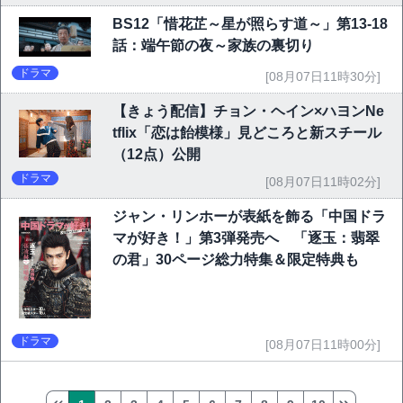
BS12「惜花芷～星が照らす道～」第13-18
話：端午節の夜～家族の裏切り
ドラマ
[08月07日11時30分]
【きょう配信】チョン・ヘイン×ハヨンNe
tflix「恋は飴模様」見どころと新スチール
（12点）公開
ドラマ
[08月07日11時02分]
ジャン・リンホーが表紙を飾る「中国ドラ
マが好き！」第3弾発売へ 「逐玉：翡翠
の君」30ページ総力特集＆限定特典も
ドラマ
[08月07日11時00分]