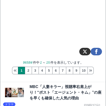
96584
件中
1
～
15
件を表示しています。
1
2
3
4
5
6
7
8
9
10
MBC「人妻キラー」視聴率右肩上が
り！“ポスト「エージェント・キム」”の座
を早くも確保した人気の理由
ドラマ
[09時37分]