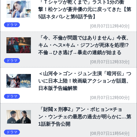
「Ｔシャツが乾くまで」ラスト1分の衝
撃！松ケンが蒼井優の元に戻ってきた【第
5話ネタバレと第6話予告】
ドラマ
[08月07日12時40分]
「今、不倫が問題ではありません」今夜、
キム・ヘス×キム・ジフンが死体を処理!?
不倫→ひき逃げ→暴走の連鎖が始まる
ドラマ
[08月07日12時33分]
＜山河令＞ゴン・ジュン主演「暗河伝」つ
いに日本上陸！映画級アクションが話題、
日本版予告編解禁
ドラマ
[08月07日12時00分]
「財閥 x 刑事2」アン・ボヒョン×チョ
ン・ウンチェの最悪の過去が明らかに…第
1話新予告公開
ドラマ
[08月07日11時54分]