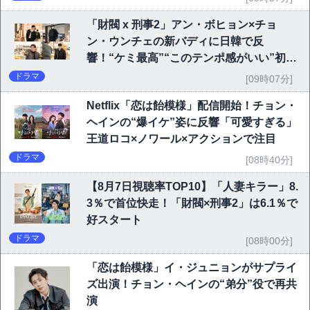
「財閥 x 刑事2」アン・ボヒョン×チョ
ン・ウンチェの新バディに日韓で反
響！“ケミ最高”“このテンポ感がいい”初回
6.1％で好発進
ドラマ
[09時07分]
Netflix「恋は飴模様」配信開始！チョン・
ヘインの“爆イケ”姿に反響「可愛すぎる」
王道ロコ×ノワール×アクションで注目
ドラマ
[08時40分]
【8月7日視聴率TOP10】「人妻キラー」8.
3％で首位快走！「財閥×刑事2」は6.1％で
好スタート
ドラマ
[08時00分]
「恋は飴模様」イ・ジュニョンがサプライ
ズ出演！チョン・ヘインの“弟分”役で再共
演