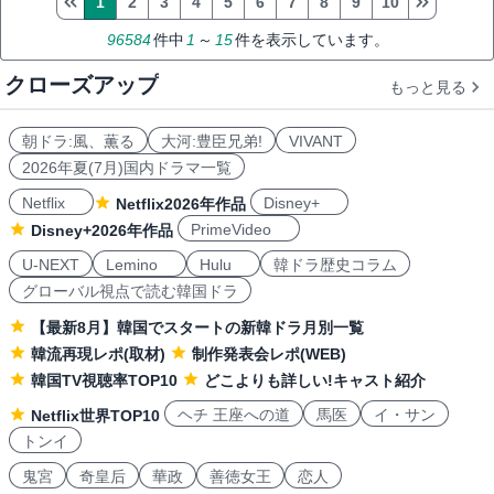
1
2
3
4
5
6
7
8
9
10
96584
件中
1
～
15
件を表示しています。
クローズアップ
もっと見る
朝ドラ:風、薫る
大河:豊臣兄弟!
VIVANT
2026年夏(7月)国内ドラマ一覧
Netflix
Disney+
Netflix2026年作品
PrimeVideo
Disney+2026年作品
U-NEXT
Lemino
Hulu
韓ドラ歴史コラム
グローバル視点で読む韓国ドラ
【最新8月】韓国でスタートの新韓ドラ月別一覧
韓流再現レポ(取材)
制作発表会レポ(WEB)
韓国TV視聴率TOP10
どこよりも詳しい!キャスト紹介
ヘチ 王座への道
馬医
イ・サン
Netflix世界TOP10
トンイ
鬼宮
奇皇后
華政
善徳女王
恋人