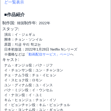
ど一覧表示
■作品紹介
制作国:
制作年:
韓国
2022年
スタッフ:
演出：イ・ジェギュ
脚本：チョン・ソンイル
原題：지금 우리 학교는
日本初放送：2022年1月28日 Netflix Nシリーズ
※価格などは
「動画配信サービス」ページ
へ
キャスト:
ナム・オンジョ役：パク・ジフ
イ・チョンサン役：ユン・チャンヨン
チェ・ナムラ役：チョ・イヒョン
イ・スヒョク役：ロモン
ユン・グィナム役：ユ・インス
パク・ミジン役：イ・ウンセム
イ・ナヨン役：イ・ユミ
キム・ヒョンジュ：チョン・イソ
イ・ビョンチャン役：キム・ビョンチョル
チョン・ヨンナム役：ユン・ギョンホ