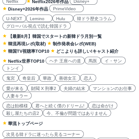
Netflix
Disney+
Netflix2026年作品
PrimeVideo
Disney+2026年作品
U-NEXT
Lemino
Hulu
韓ドラ歴史コラム
グローバル視点で読む韓国ドラ
【最新8月】韓国でスタートの新韓ドラ月別一覧
韓流再現レポ(取材)
制作発表会レポ(WEB)
韓国TV視聴率TOP10
どこよりも詳しい!キャスト紹介
ヘチ 王座への道
馬医
イ・サン
Netflix世界TOP10
トンイ
鬼宮
奇皇后
華政
善徳女王
恋人
愛が来る
財閥 X 刑事2
夫婦の結末
マンションのお仕事
人妻キラー
恋は飴模様
君へと続く僕のドリーム!
恋は命がけ
殺し屋たちの店2
今、不倫が問題ではありません
華流トップページ
次見る韓ドラに迷ったら見るコーナー