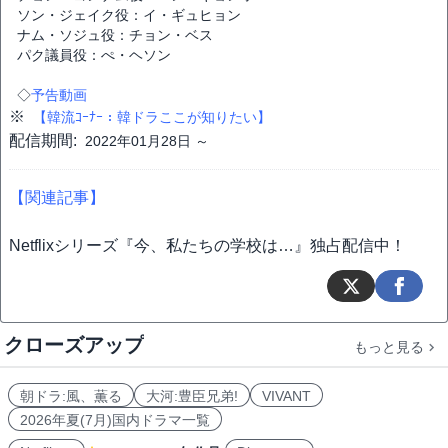
ソン・ジェイク役：イ・ギュヒョン
ナム・ソジュ役：チョン・ベス
パク議員役：ぺ・ヘソン
◇
予告動画
※
【韓流ｺｰﾅｰ：韓ドラここが知りたい】
配信期間:
2022年01月28日 ～
【関連記事】
Netflixシリーズ『今、私たちの学校は…』独占配信中！
クローズアップ
もっと見る
朝ドラ:風、薫る
大河:豊臣兄弟!
VIVANT
2026年夏(7月)国内ドラマ一覧