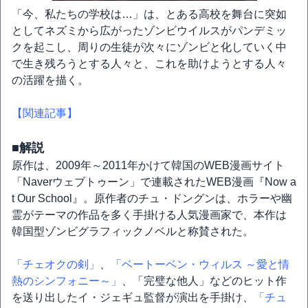
「今、私たちの学校は…」は、とある高校を舞台に突如
としてネズミから広がったゾンビウイルスがパンデミッ
クを起こし、周りの生徒が次々にゾンビと化していく中
で生き残ろうとする人々と、これを助けようとする人々
の活躍を描く。
【関連記事】
■解説
原作は、2009年～2011年かけて韓国のWEB漫画サイト
「Naverウェブトゥーン」で連載されたWEB漫画『Now a
t Our School』。原作者のチュ・ドングンは、ホラーや幽
霊がテーマの作品を多く手掛ける人気漫画家で、本作は
韓国型ゾンビグラフィックノベルと称賛された。
「チェオクの剣」
、
「ベートーベン・ウィルス ～愛と情
熱のシンフォニー～」
、「完璧な他人」などのヒット作
を送り出したイ・ジェギュ監督が演出を手掛け、
「チュ