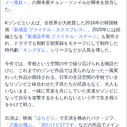
ノ～推奴～」
の脚本家チョン・ソンイルが脚本を担当し
た。
Kゾンビといえば、全世界が大絶賛した2016年の韓国映
画
『新感染 ファイナル・エクスプレス』
、2020年には続
編となる
『新感染半島 ファイナル・ステージ』
も製作さ
れ、ドラマでも朝鮮王朝実録をモチーフにして制作した
時代劇
「キングダム」
シリーズなどが人気を博した。
今作では、学校という空間の中で繰り広げられる物語だ
けに、これまでのゾンビ作品では見られなかった一風変
わった作品が期待される。日常の生活空間の学校でいき
なりゾンビと鉢合わせた子供たちが武器もなく、大人も
いないまま、一緒に苦楽を共にしていた友達がゾンビに
なって自分を攻撃するかもしれないという中で生き残り
をかけて戦う。
出演は、映画
『はちどり』
で主演を務めたパク・ジフ、
「六龍が飛ぶ」
「30だけど17です」
などの作品でメイン