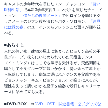
キャストの少年時代を演じたユン・チャンヨン、
「賢い
医師生活」
で本科3学年実習生ユンボクを演じたチョ・イ
ヒョン、
「僕たちの復讐ノート」
でヒロインを助けるク
ラスメートのジフン役を演じたパク・ソロモン、
「遠見
には緑の春」
のユ・インスらフレッシュな面々が顔を並
べる。
■あらすじ
人気の無い夜、建物の屋上に集まったヒョサン高校の不
良グループ。彼らにいじめられていた同級生ジンス
（イ・ミング）はここでも暴行を受けるが、突然関節を
鳴らして不良グループに襲いかかり、勢い余って屋上か
ら転落してしまう。病院に運ばれたジンスを父親である
ビョンチャン（キム・ビョンチョル）が迎えに来るが、
理性を失って襲いかかる息子を凶器で殴打しキャリーケ
ースに詰めて立ち去る。
■DVD-BOX
⇒
DVD・OST・関連書籍・公式グッズな