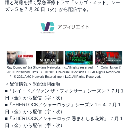
躍と葛藤を描く緊急医療ドラマ「シカゴ・メッド」シー
ズン 5 を 7 月 26 日（火）から配信する。
Ray Donovan" (c) Showtime Networks Inc. All rights reserved. / Colin Hutton ©
2010 Hartswood Films / © 2019 Universal Television LLC. All Rights Reserved.
/ © 2021 AMC Network Entertainment LLC. All Rights Reserved.
＜配信情報＞※配信開始順
■「レイ・ドノヴァン ザ・フィクサー」シーズン 7 ７月 1
日（金）から配信（字・吹）
■「SHERLOCK／シャーロック」シーズン 1～４ ７月 1
日（金）から配信（字・吹）
■「SHERLOCK／シャーロック 忌まわしき花嫁」 ７月 1
日（金）から配信（字・吹）