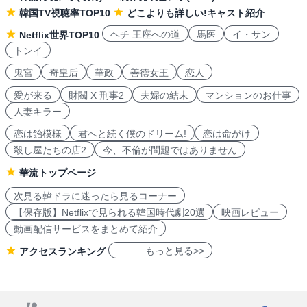
韓国TV視聴率TOP10
どこよりも詳しい!キャスト紹介
ヘチ 王座への道
馬医
イ・サン
Netflix世界TOP10
トンイ
鬼宮
奇皇后
華政
善徳女王
恋人
愛が来る
財閥 X 刑事2
夫婦の結末
マンションのお仕事
人妻キラー
恋は飴模様
君へと続く僕のドリーム!
恋は命がけ
殺し屋たちの店2
今、不倫が問題ではありません
華流トップページ
次見る韓ドラに迷ったら見るコーナー
【保存版】Netflixで見られる韓国時代劇20選
映画レビュー
動画配信サービスをまとめて紹介
もっと見る>>
アクセスランキング