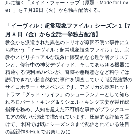
ルに描く「メイド・フォー・ラブ（原題：Made for Lov
e）」を７月19日（火）から独占配信する。
「イーヴィル：超常現象ファイル」シーズン 1【7
月 8 日（金）から全話一挙独占配信】
教会から派遣された異色のトリオが原因不明の事件に立
ち向かう「イーヴィル：超常現象捜査ファイル」は、宗
教やスピリチュアルな現象に懐疑的な心理学者クリステ
ンと、修行中の神父デヴィッド、そしてあらゆる機器に
精通する便利屋のベンが、奇跡や悪魔憑きなど科学では
説明できない超自然的な事件を調査していく1話完結型の
サイコホラー・サスペンスです。アメリカの長寿ヒット
ドラマ「グッド・ワイフ」のショーランナーとして知ら
れるロバート・キング＆ミシェル・キング夫妻が製作総
指揮を務め、人知を超えた不可解な事件がブラックユー
モアの効いた演出で描かれています。圧倒的な評価を受
けて、米国では既にシーズン３まで配信されている注目
の話題作をHuluでお楽しみに。