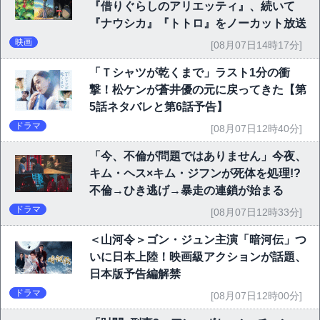
『借りぐらしのアリエッティ』、続いて
『ナウシカ』『トトロ』をノーカット放送
映画
[08月07日14時17分]
「Ｔシャツが乾くまで」ラスト1分の衝
撃！松ケンが蒼井優の元に戻ってきた【第
5話ネタバレと第6話予告】
ドラマ
[08月07日12時40分]
「今、不倫が問題ではありません」今夜、
キム・ヘス×キム・ジフンが死体を処理!?
不倫→ひき逃げ→暴走の連鎖が始まる
ドラマ
[08月07日12時33分]
＜山河令＞ゴン・ジュン主演「暗河伝」つ
いに日本上陸！映画級アクションが話題、
日本版予告編解禁
ドラマ
[08月07日12時00分]