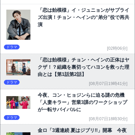
「恋は飴模様」イ・ジュニョンがサプライ
ズ出演！チョン・ヘインの“弟分”役で再共
演
ドラマ
[02時06分]
「恋は飴模様」チョン・ヘインの正体はヤ
クザ！？組織を裏切ってハヨンを救った理
由とは【第1話第2話】
ドラマ
[08月07日19時41分]
今夜、コン・ヒョジンらに迫る謎の危機
「人妻キラー」営業3課のワークショップ
が一転サバイバルに
ドラマ
[08月07日18時30分]
金ロ「3週連続 夏はジブリ!!」開幕 今夜