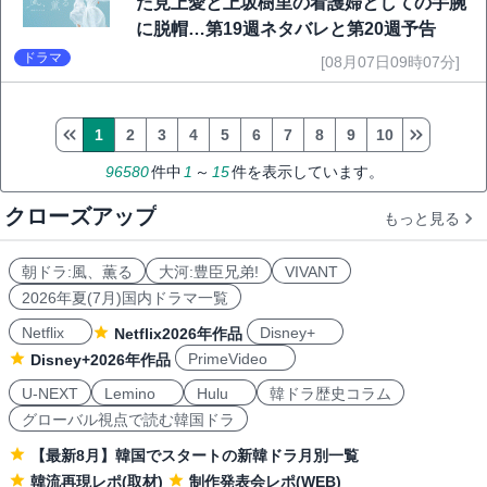
た見上愛と上坂樹里の看護婦としての手腕
に脱帽…第19週ネタバレと第20週予告
ドラマ
[08月07日09時07分]
1
2
3
4
5
6
7
8
9
10
96580
件中
1
～
15
件を表示しています。
クローズアップ
もっと見る
朝ドラ:風、薫る
大河:豊臣兄弟!
VIVANT
2026年夏(7月)国内ドラマ一覧
Netflix
Disney+
Netflix2026年作品
PrimeVideo
Disney+2026年作品
U-NEXT
Lemino
Hulu
韓ドラ歴史コラム
グローバル視点で読む韓国ドラ
【最新8月】韓国でスタートの新韓ドラ月別一覧
韓流再現レポ(取材)
制作発表会レポ(WEB)