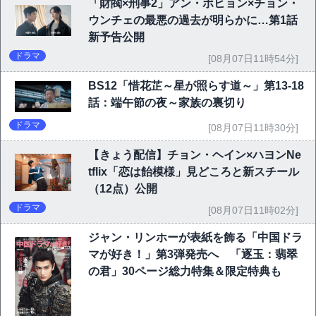
「財閥×刑事2」アン・ボヒョン×チョン・
ウンチェの最悪の過去が明らかに…第1話
新予告公開
ドラマ
[08月07日11時54分]
BS12「惜花芷～星が照らす道～」第13-18
話：端午節の夜～家族の裏切り
ドラマ
[08月07日11時30分]
【きょう配信】チョン・ヘイン×ハヨンNe
tflix「恋は飴模様」見どころと新スチール
（12点）公開
ドラマ
[08月07日11時02分]
ジャン・リンホーが表紙を飾る「中国ドラ
マが好き！」第3弾発売へ 「逐玉：翡翠
の君」30ページ総力特集＆限定特典も