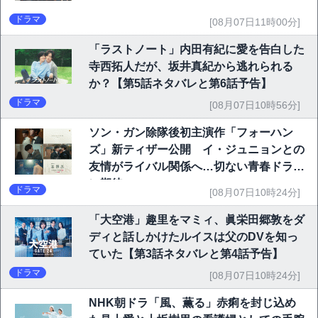
ドラマ
[08月07日11時00分]
「ラストノート」内田有紀に愛を告白した
寺西拓人だが、坂井真紀から逃れられる
か？【第5話ネタバレと第6話予告】
ドラマ
[08月07日10時56分]
ソン・ガン除隊後初主演作「フォーハン
ズ」新ティザー公開 イ・ジュニョンとの
友情がライバル関係へ…切ない青春ドラマ
に期待
ドラマ
[08月07日10時24分]
「大空港」趣里をマミィ、眞栄田郷敦をダ
ディと話しかけたルイスは父のDVを知っ
ていた【第3話ネタバレと第4話予告】
ドラマ
[08月07日10時24分]
NHK朝ドラ「風、薫る」赤痢を封じ込め