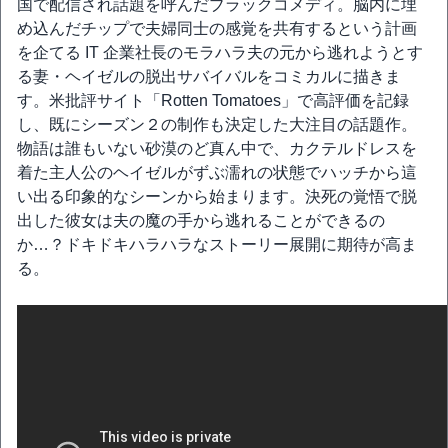
国で配信され話題を呼んだブラックコメディ。脳内に埋
め込んだチップで夫婦同士の感覚を共有するという計画
を企てる IT 企業社長のモラハラ夫の元から逃れようとす
る妻・ヘイゼルの脱出サバイバルをコミカルに描きま
す。米批評サイト「Rotten Tomatoes」で高評価を記録
し、既にシーズン２の制作も決定した大注目の話題作。
物語は誰もいない砂漠のど真ん中で、カクテルドレスを
着た主人公のヘイゼルがずぶ濡れの状態でハッチから這
い出る印象的なシーンから始まります。決死の覚悟で脱
出した彼女は夫の魔の手から逃れることができるの
か…？ドキドキハラハラなストーリー展開に期待が高ま
る。