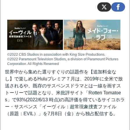
©2022 CBS Studios in association with King Size Productions.
©2022 Paramount Television Studios, a division of Paramount Pictures
Corporation. All Rights Reserved
世界中から集めた選りすぐりの話題作を【追加料金な
し】で楽しめるHuluプレミア７月は、2019年に全米で放
送されるや、既存のサスペンスドラマとは一線を画すス
トーリーで話題となり、米批評サイト「Rotten Tomatoe
s」で93%(2022/6/13 時点)の高評価を得ているサイコホラ
ー・サスペンス「イーヴィル：超常現象捜査ファイル
（原題：EVIL）」を7月8日（金）から独占配信する。