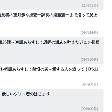
[11時31分]
発見者の望月歩や捜査一課長の遠藤憲一まで揃って炎上
[09時26分]
第26話～30話あらすじ：恩師の遺志を叶えたジュン初登
[09時10分]
」第41-45話あらすじ：怨恨の炎～愛する人を追って｜BS11
[09時00分]
話：優しいウソ～恋のはじまり
[09時00分]