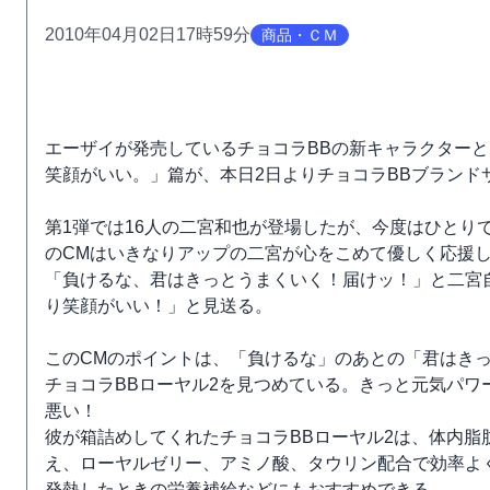
2010年04月02日17時59分
商品・ＣＭ
エーザイが発売しているチョコラBBの新キャラクターと
笑顔がいい。」篇が、本日2日よりチョコラBBブランドサイト
第1弾では16人の二宮和也が登場したが、今度はひとり
のCMはいきなりアップの二宮が心をこめて優しく応援
「負けるな、君はきっとうまくいく！届けッ！」と二宮
り笑顔がいい！」と見送る。
このCMのポイントは、「負けるな」のあとの「君はき
チョコラBBローヤル2を見つめている。きっと元気パ
悪い！
彼が箱詰めしてくれたチョコラBBローヤル2は、体内脂
え、ローヤルゼリー、アミノ酸、タウリン配合で効率よ
発熱したときの栄養補給などにもおすすめできる。