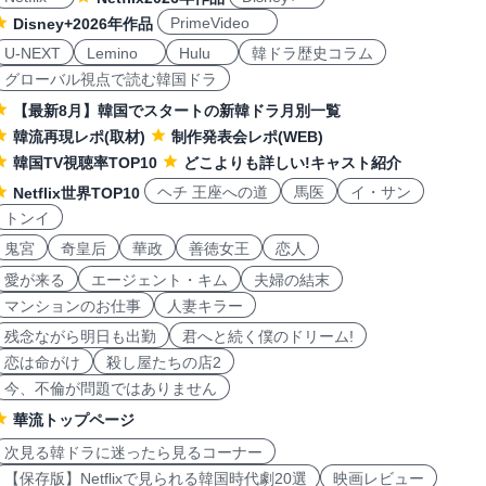
PrimeVideo
Disney+2026年作品
U-NEXT
Lemino
Hulu
韓ドラ歴史コラム
グローバル視点で読む韓国ドラ
【最新8月】韓国でスタートの新韓ドラ月別一覧
韓流再現レポ(取材)
制作発表会レポ(WEB)
韓国TV視聴率TOP10
どこよりも詳しい!キャスト紹介
ヘチ 王座への道
馬医
イ・サン
Netflix世界TOP10
トンイ
鬼宮
奇皇后
華政
善徳女王
恋人
愛が来る
エージェント・キム
夫婦の結末
マンションのお仕事
人妻キラー
残念ながら明日も出勤
君へと続く僕のドリーム!
恋は命がけ
殺し屋たちの店2
今、不倫が問題ではありません
華流トップページ
次見る韓ドラに迷ったら見るコーナー
【保存版】Netflixで見られる韓国時代劇20選
映画レビュー