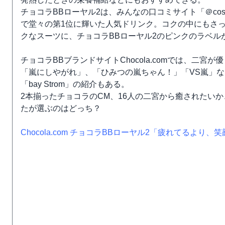
チョコラBBローヤル2は、みんなの口コミサイト「＠cosme
で堂々の第1位に輝いた人気ドリンク。コクの中にもさ
クなスーツに、チョコラBBローヤル2のピンクのラベル
チョコラBBブランドサイトChocola.comでは、二
「嵐にしやがれ」、「ひみつの嵐ちゃん！」「VS嵐」など
「bay Strom」の紹介もある。
2本揃ったチョコラのCM、16人の二宮から癒されたい
たが選ぶのはどっち？
Chocola.com チョコラBBローヤル2「疲れてるより、