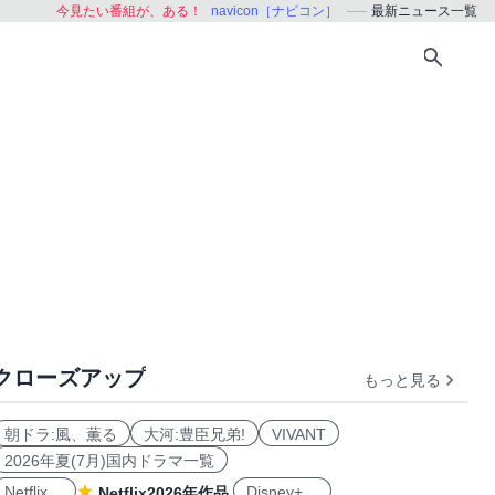
今見たい番組が、ある！
navicon［ナビコン］
最新ニュース一覧
クローズアップ
もっと見る
朝ドラ:風、薫る
大河:豊臣兄弟!
VIVANT
2026年夏(7月)国内ドラマ一覧
Netflix
Disney+
Netflix2026年作品