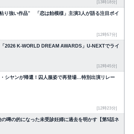
[13時18分]
粘り強い作品” 「恋は飴模様」主演3人が語る注目ポイ
[12時57分]
！「2026 K-WORLD DREAM AWARDS」U-NEXTでライ
[12時45分]
ク・シヤンが帰還！囚人服姿で再登場…特別出演リレー
[12時23分]
染の噂の的になった未受診妊婦に過去を明かす【第5話ネ