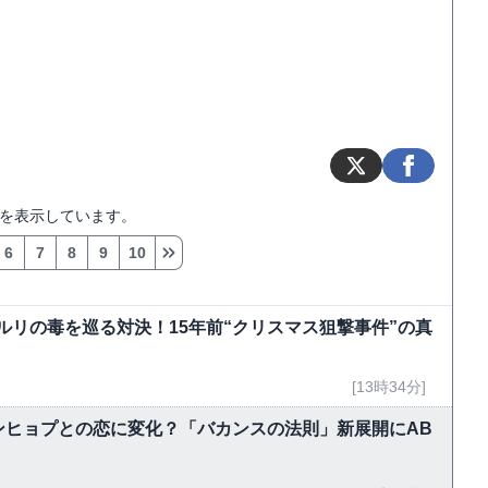
を表示しています。
6
7
8
9
10
ルリの毒を巡る対決！15年前“クリスマス狙撃事件”の真
[13時34分]
ンヒョプとの恋に変化？「バカンスの法則」新展開にAB