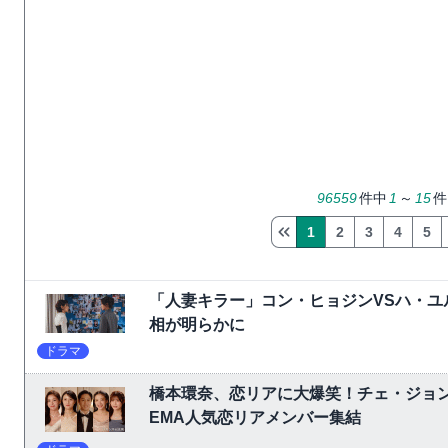
96559
件中
1
～
15
件
1
2
3
4
5
「人妻キラー」コン・ヒョジンVSハ・ユ
相が明らかに
ドラマ
橋本環奈、恋リアに大爆笑！チェ・ジョ
EMA人気恋リアメンバー集結