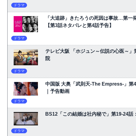
ドラマ
「大追跡」きたろうの死因は事故…第一
【第3話ネタバレと第4話予告】
ドラマ
テレビ大阪 「ホジュン～伝説の心医～」
院
ドラマ
中国版 大奥「武則天-The Empress-
｜予告動画
ドラマ
BS12「この結婚は社内秘で」第19-24
ドラマ