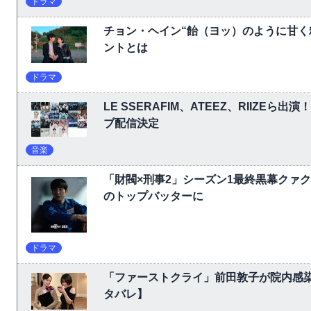
ドラマ
チョン・ヘイン“飴（ヨッ）のように甘く
ントとは
ドラマ
LE SSERAFIM、ATEEZ、RIIZEら出演
ブ配信決定
音楽
「財閥×刑事2」シーズン1最終黒幕クァ
のトップバッターに
ドラマ
「ファーストクライ」前田敦子が院内感
タバレ】