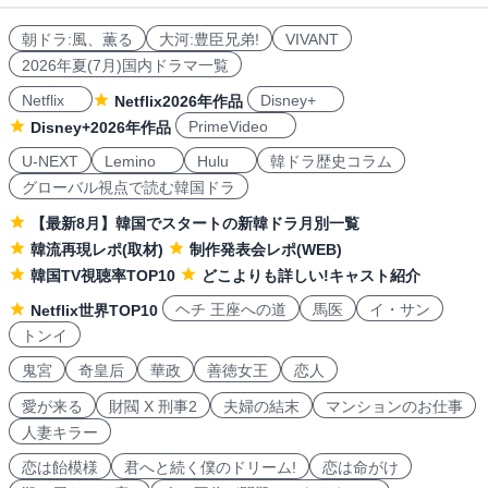
朝ドラ:風、薫る
大河:豊臣兄弟!
VIVANT
2026年夏(7月)国内ドラマ一覧
Netflix
Disney+
Netflix2026年作品
PrimeVideo
Disney+2026年作品
U-NEXT
Lemino
Hulu
韓ドラ歴史コラム
グローバル視点で読む韓国ドラ
【最新8月】韓国でスタートの新韓ドラ月別一覧
韓流再現レポ(取材)
制作発表会レポ(WEB)
韓国TV視聴率TOP10
どこよりも詳しい!キャスト紹介
ヘチ 王座への道
馬医
イ・サン
Netflix世界TOP10
トンイ
鬼宮
奇皇后
華政
善徳女王
恋人
愛が来る
財閥 X 刑事2
夫婦の結末
マンションのお仕事
人妻キラー
恋は飴模様
君へと続く僕のドリーム!
恋は命がけ