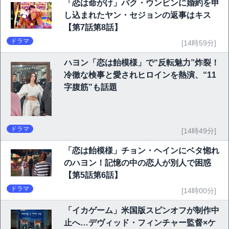
「恋は命がけ」パク・ウンビンに婚約を申
し込まれたヤン・セジョンの返事はキス
【第7話第8話】
ドラマ
[14時59分]
ハヨン「恋は飴模様」で“反転魅力”炸裂！
冷徹な検事と愛されヒロインを熱演、“11
字腹筋”も話題
ドラマ
[14時49分]
「恋は飴模様」チョン・ヘインにベタ惚れ
のハヨン！記憶の中の恋人が別人で困惑
【第5話第6話】
ドラマ
[14時00分]
「イカゲーム」米国版スピンオフが制作中
止へ…デヴィッド・フィンチャー監督×ケ