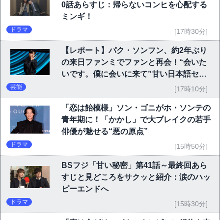
0話あらすじ：帰らないコンヒを心配する
ミンギ！
ドラマ
[17時30分]
【レポート】パク・ソンフン、約2年ぶり
の来日ファンミでファンと再会！“会いた
いです。僕に会いに来て”甘い日本語セリ
フに大歓声
芸能
[17時10分]
「恋は飴模様」ソン・ゴニがホ・ソンテの
青年期に！「かかし」で大ブレイクの若手
俳優が魅せる“悪の原点”
ドラマ
[15時50分]
BSフジ「甘い秘密」第41話～最終回あら
すじと見どころをサクッと紹介：涙のハッ
ピーエンドへ
ドラマ
[15時30分]