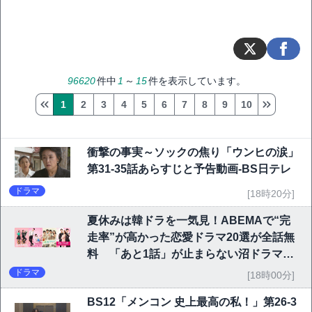
96620
件中
1
～
15
件を表示しています。
1
2
3
4
5
6
7
8
9
10
衝撃の事実～ソックの焦り「ウンヒの涙」
第31-35話あらすじと予告動画-BS日テレ
ドラマ
[18時20分]
夏休みは韓ドラを一気見！ABEMAで“完
走率”が高かった恋愛ドラマ20選が全話無
料 「あと1話」が止まらない沼ドラマを
チェック
ドラマ
[18時00分]
BS12「メンコン 史上最高の私！」第26-3