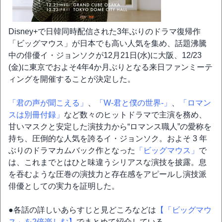
Disney+で日韓同時配信された3年ぶりのドラマ復帰作
「ビッグマウス」が日本でも高い人気を集め、話題沸騰
中の俳優イ・ジョンソクが12月21日(水)に大阪、12/23
(金)に東京でおよそ4年4か月ぶりとなる来日ファンミーテ
ィングを開催することが決定した。
「君の声が聞こえる」
、
「W-君と僕の世界-」
、
「ロマン
スは別冊付録」
など数々のヒットドラマで主演を務め、
甘いマスクと安定した演技力から“ロマンス職人”の愛称を
持ち、圧倒的な人気を誇るイ・ジョンソク。およそ 3 年
ぶりのドラマカムバック作となった
「ビッグマウス」
で
は、これまでとはひと味違うシリアスな演技を披露。息
を吞むような圧巻の演技力と存在感をアピールし演技派
俳優としての実力を証明した。
●各話の詳しいあらすじと見どころなどは
【「ビッグマウ
ス」を2倍楽しむ】
でまとめて紹介している。