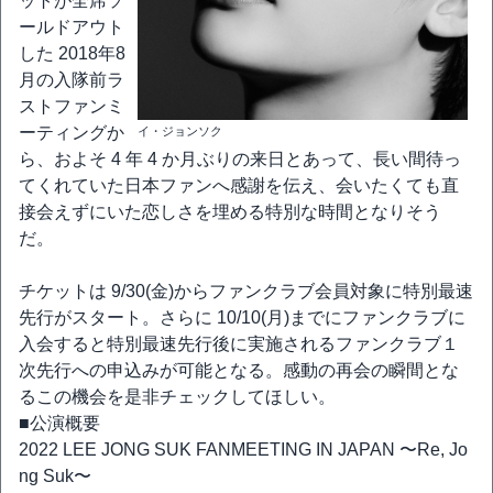
ットが全席ソ
ールドアウト
した 2018年8
月の入隊前ラ
ストファンミ
ーティングか
イ・ジョンソク
ら、およそ 4 年 4 か月ぶりの来日とあって、長い間待っ
てくれていた日本ファンへ感謝を伝え、会いたくても直
接会えずにいた恋しさを埋める特別な時間となりそう
だ。
チケットは 9/30(金)からファンクラブ会員対象に特別最速
先行がスタート。さらに 10/10(月)までにファンクラブに
入会すると特別最速先行後に実施されるファンクラブ１
次先行への申込みが可能となる。感動の再会の瞬間とな
るこの機会を是非チェックしてほしい。
■公演概要
2022 LEE JONG SUK FANMEETING IN JAPAN 〜Re, Jo
ng Suk〜