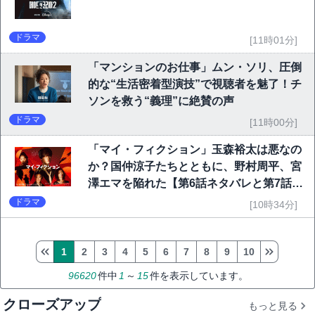
ドラマ
[11時01分]
「マンションのお仕事」ムン・ソリ、圧倒
的な“生活密着型演技”で視聴者を魅了！チ
ソンを救う“義理”に絶賛の声
ドラマ
[11時00分]
「マイ・フィクション」玉森裕太は悪なの
か？国仲涼子たちとともに、野村周平、宮
澤エマを陥れた【第6話ネタバレと第7話予
告】
ドラマ
[10時34分]
1
2
3
4
5
6
7
8
9
10
96620
件中
1
～
15
件を表示しています。
クローズアップ
もっと見る