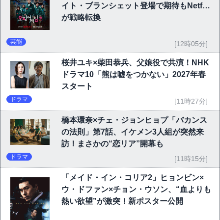
イト・ブランシェット登場で期待もNetflix
が戦略転換
芸能
[12時05分]
桜井ユキ×柴田恭兵、父娘役で共演！NHK
ドラマ10「熊は嘘をつかない」2027年春
スタート
ドラマ
[11時27分]
橋本環奈×チェ・ジョンヒョプ「バカンス
の法則」第7話、イケメン3人組が突然来
訪！まさかの“恋リア”開幕も
ドラマ
[11時15分]
「メイド・イン・コリア2」ヒョンビン×
ウ・ドファン×チョン・ウソン、“血よりも
熱い欲望”が激突！新ポスター公開