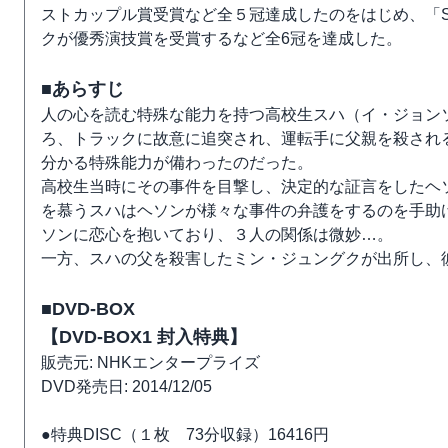
ストカップル賞受賞など全５冠達成したのをはじめ、「
クが優秀演技賞を受賞するなど全6冠を達成した。
■あらすじ
人の心を読む特殊な能力を持つ高校生スハ（イ・ジョン
ろ、トラックに故意に追突され、運転手に父親を殺され
分かる特殊能力が備わったのだった。
高校生当時にその事件を目撃し、決定的な証言をしたヘ
を慕うスハはヘソンが様々な事件の弁護をするのを手助
ソンに恋心を抱いており、３人の関係は微妙…。
一方、スハの父を殺害したミン・ジュングクが出所し、
■DVD-BOX
【DVD-BOX1 封入特典】
販売元: NHKエンタープライズ
DVD発売日: 2014/12/05
●特典DISC（１枚 73分収録）16416円