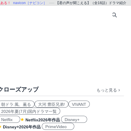
、ある！
navicon［ナビコン］
【君の声が聞こえる】（全18話）ドラマ紹介
クローズアップ
もっと見る
朝ドラ:風、薫る
大河:豊臣兄弟!
VIVANT
2026年夏(7月)国内ドラマ一覧
Netflix
Disney+
Netflix2026年作品
PrimeVideo
Disney+2026年作品