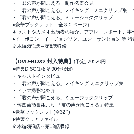
・「君の声が聞こえる」制作発表会見
・「君の声が聞こえる」メイキング ミニクリップ集 
・「君の声が聞こえる」ミュージッククリップ
●豪華ブックレット（全３２ページ）
キャストやカメオ出演者の紹介、アフレコレポート、事
●イ・ボヨン、イ・ジョンソク、ユン・サンヒョン 等 特
※本編:第1話～第8話収録
【DVD-BOX2 封入特典】
(予定) 20520円
●特典DISC(1枚 約90分収録)
・キャストインタビュー
・「君の声が聞こえる」メイキング ミニクリップ集
・ドラマ撮影地紹介
・「君の声が聞こえる」ミュージッククリップ
・韓国芸能番組より 「君の声が聞こえる」特集
●豪華ブックレット(全32P)
●特製クリアファイル
※本編:第9話～第18話収録