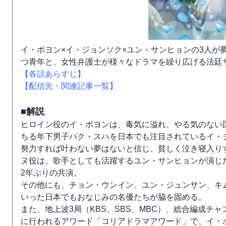
イ・ボヨン×イ・ジョンソク×ユン・サンヒョンの3人が
つ青年と、女性弁護士が様々なドラマを繰り広げる法廷
【各話あらすじ】
【配信先・関連記事一覧】
■解説
ヒロイン役のイ・ボヨンは、毒気に溢れ、やる気のない
ちる年下男子パク・スハを日本でも注目されているイ・
努力すれば叶わない夢はないと信じ、貧しく泣き寝入り
ヌ役は、歌手としても活躍するユン・サンヒョンが演じ
2年ぶりの共演。
その他にも、チョン・ウンイン、ユン・ジュンサン、キ
いった日本でもおなじみの名優たちが脇を固める。
また、地上波3局（KBS、SBS、MBC）、総合編成
に行われるアワード「コリアドラマアワード」で、イ・