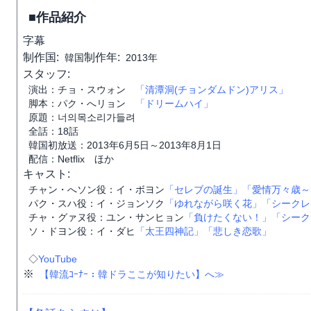
■作品紹介
字幕
制作国:
制作年:
韓国
2013年
スタッフ:
演出：チョ・スウォン
「清潭洞(チョンダムドン)アリス」
脚本：パク・へリョン
「ドリームハイ」
原題：너의목소리가들려
全話：18話
韓国初放送：2013年6月5日～2013年8月1日
配信：Netflix ほか
キャスト:
チャン・へソン役：イ・ボヨン
「セレブの誕生」
「愛情万々歳～
パク・スハ役：イ・ジョンソク
「ゆれながら咲く花」
「シークレ
チャ・グァヌ役：ユン・サンヒョン
「負けたくない！」
「シーク
ソ・ドヨン役：イ・ダヒ
「太王四神記」
「悲しき恋歌」
◇
YouTube
※
【韓流ｺｰﾅｰ：韓ドラここが知りたい】へ≫