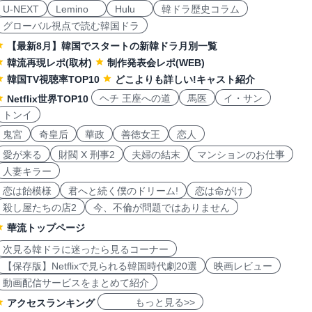
U-NEXT
Lemino
Hulu
韓ドラ歴史コラム
グローバル視点で読む韓国ドラ
【最新8月】韓国でスタートの新韓ドラ月別一覧
韓流再現レポ(取材)
制作発表会レポ(WEB)
韓国TV視聴率TOP10
どこよりも詳しい!キャスト紹介
ヘチ 王座への道
馬医
イ・サン
Netflix世界TOP10
トンイ
鬼宮
奇皇后
華政
善徳女王
恋人
愛が来る
財閥 X 刑事2
夫婦の結末
マンションのお仕事
人妻キラー
恋は飴模様
君へと続く僕のドリーム!
恋は命がけ
殺し屋たちの店2
今、不倫が問題ではありません
華流トップページ
次見る韓ドラに迷ったら見るコーナー
【保存版】Netflixで見られる韓国時代劇20選
映画レビュー
動画配信サービスをまとめて紹介
もっと見る>>
アクセスランキング