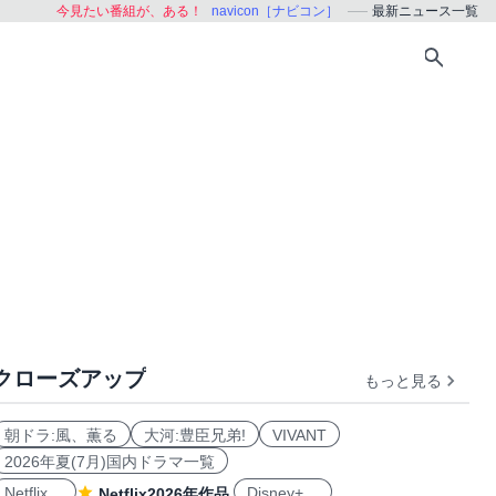
今見たい番組が、ある！
navicon［ナビコン］
最新ニュース一覧
クローズアップ
もっと見る
朝ドラ:風、薫る
大河:豊臣兄弟!
VIVANT
2026年夏(7月)国内ドラマ一覧
Netflix
Disney+
Netflix2026年作品