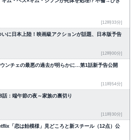
キム・ヘス×キム・ジフンが死体を処理!? 不倫→ひき
[12時33分]
ついに日本上陸！映画級アクションが話題、日本版予告
[12時00分]
・ウンチェの最悪の過去が明らかに…第1話新予告公開
[11時54分]
-18話：端午節の夜～家族の裏切り
[11時30分]
flix「恋は飴模様」見どころと新スチール（12点）公