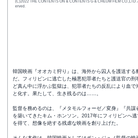
(C)2022 THE CONTENTS ON & CONTENTS G & CHEUM FILM CO.,LTD. Al
erved.
韓国映画『オオカミ狩り』は、海外から囚人を護送する
だ。フィリピンに逃亡した極悪犯罪者たちと護送官の刑事
ど真ん中に浮かぶ監獄は、犯罪者たちの反乱により血で海
と化す。果たして、生き残るのは……。
監督を務めるのは、『メタモルフォーゼ／変身』『共謀者
を築いてきたキム・ホンソン。2017年にフィリピンへ
を得て、想像を絶する残虐な映画を創り上げた。
そんな本作は、韓国映画としてはポン・ジュノ監督の映画