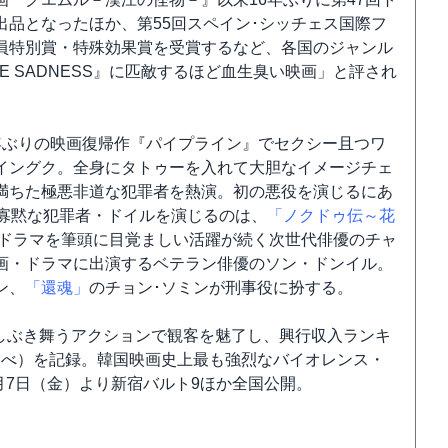
品となったほか、第55回スペイン･シッチェス国際フ
員特別賞・特殊効果賞を受賞するなど、各国のジャンル
 SADNESS』に匹敵するほど血生臭い映画」と評され
年ぶりの映画復帰作『パイプライン』でセクシー且つワ
イングク。全身にタトゥーを入れて大胆なイメージチェ
満ちた極悪非道な犯罪者を熱演。初の悪役を演じるにあ
の寡黙な犯罪者・ドイルを演じるのは、
「ノクドゥ伝～花
ドラマを筆頭に目覚ましい活躍が続く次世代俳優のチャ
画・ドラマに出演するベテラン俳優のソン・ドンイル。
ン、
「還魂」
のチョン･ソミンが刑事役に扮する。
しぶき舞うアクションで観客を魅了し、興行収入ランキ
E MOJO調べ）を記録。韓国映画史上最も強烈なバイオレンス・
月7日（金）より新宿バルト9ほか全国公開。