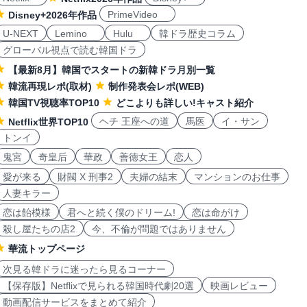
PrimeVideo
Disney+2026年作品
U-NEXT
Lemino
Hulu
韓ドラ歴史コラム
グローバル視点で読む韓国ドラ
【最新8月】韓国でスタートの新韓ドラ月別一覧
韓流再現レポ(取材)
制作発表会レポ(WEB)
韓国TV視聴率TOP10
どこよりも詳しい!キャスト紹介
ヘチ 王座への道
馬医
イ・サン
Netflix世界TOP10
トンイ
鬼宮
奇皇后
華政
善徳女王
恋人
愛が来る
財閥 X 刑事2
夫婦の結末
マンションのお仕事
人妻キラー
恋は飴模様
君へと続く僕のドリーム!
恋は命がけ
殺し屋たちの店2
今、不倫が問題ではありません
華流トップページ
次見る韓ドラに迷ったら見るコーナー
【保存版】Netflixで見られる韓国時代劇20選
映画レビュー
動画配信サービスをまとめて紹介