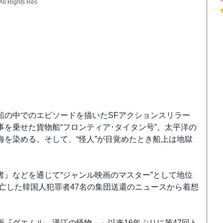
l Rights Res
船の中でのエピソードを描いたSFアクションスリラー
を乗せた貨物船“フロンティア･タイタン号”。太平洋の
を染める。そして、“怪人”が目覚めたとき船上は地獄
』などを通じて“ジャンル映画のマスター”として地位
逃亡した韓国人犯罪者47名の集団送還のニュースから着想
『グエムル－漢江の怪物－』以来16年ぶりに第47回ト