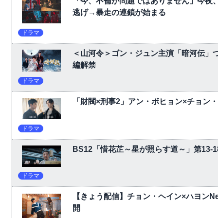
「今、不倫が問題ではありません」今夜、
逃げ→暴走の連鎖が始まる
ドラマ
＜山河令＞ゴン・ジュン主演「暗河伝」
編解禁
ドラマ
「財閥×刑事2」アン・ボヒョン×チョン
ドラマ
BS12「惜花芷～星が照らす道～」第13
ドラマ
【きょう配信】チョン・ヘイン×ハヨンNet
開