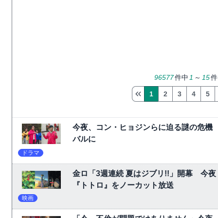
96577
件中
1
～
15
件
1
2
3
4
5
今夜、コン・ヒョジンらに迫る謎の危機
バルに
ドラマ
金ロ「3週連続 夏はジブリ!!」開幕 
『トトロ』をノーカット放送
映画