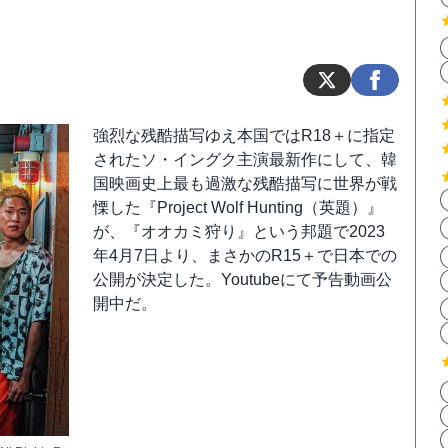
強烈な残酷描写ゆえ本国ではR18＋に指定
されたソ・イングク主演最新作にして、韓
国映画史上最も過激な残酷描写に世界が戦
慄した『Project Wolf Hunting（英題）』
が、『オオカミ狩り』という邦題で2023
年4月7日より、まさかのR15＋で日本での
公開が決定した。Youtubeにて予告動画公
開中だ。