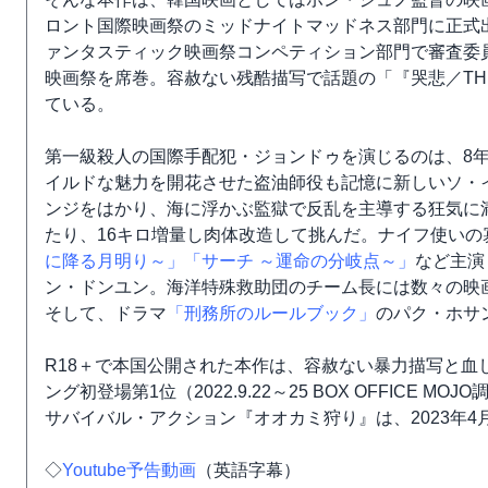
ロント国際映画祭のミッドナイトマッドネス部門に正式出
ァンタスティック映画祭コンペティション部門で審査委
映画祭を席巻。容赦ない残酷描写で話題の「『哭悲／THE
ている。
第一級殺人の国際手配犯・ジョンドゥを演じるのは、8
イルドな魅力を開花させた盗油師役も記憶に新しいソ・
ンジをはかり、海に浮かぶ監獄で反乱を主導する狂気に
たり、16キロ増量し肉体改造して挑んだ。ナイフ使い
に降る月明り～」
「サーチ ～運命の分岐点～」
など主演
ン・ドンユン。海洋特殊救助団のチーム長には数々の映
そして、ドラマ
「刑務所のルールブック」
のパク・ホサ
R18＋で本国公開された本作は、容赦ない暴力描写と血
ング初登場第1位（2022.9.22～25 BOX OFFIC
サバイバル・アクション『オオカミ狩り』は、2023年4
◇
Youtube予告動画
（英語字幕）