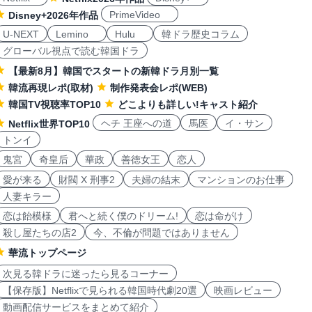
PrimeVideo
Disney+2026年作品
U-NEXT
Lemino
Hulu
韓ドラ歴史コラム
グローバル視点で読む韓国ドラ
【最新8月】韓国でスタートの新韓ドラ月別一覧
韓流再現レポ(取材)
制作発表会レポ(WEB)
韓国TV視聴率TOP10
どこよりも詳しい!キャスト紹介
ヘチ 王座への道
馬医
イ・サン
Netflix世界TOP10
トンイ
鬼宮
奇皇后
華政
善徳女王
恋人
愛が来る
財閥 X 刑事2
夫婦の結末
マンションのお仕事
人妻キラー
恋は飴模様
君へと続く僕のドリーム!
恋は命がけ
殺し屋たちの店2
今、不倫が問題ではありません
華流トップページ
次見る韓ドラに迷ったら見るコーナー
【保存版】Netflixで見られる韓国時代劇20選
映画レビュー
動画配信サービスをまとめて紹介