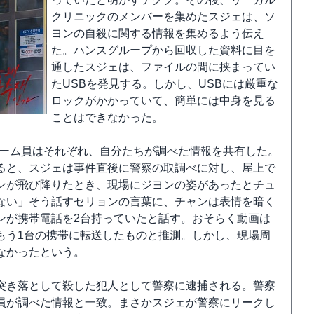
クリニックのメンバーを集めたスジェは、ソ
ヨンの自殺に関する情報を集めるよう伝え
た。ハンスグループから回収した資料に目を
通したスジェは、ファイルの間に挟まってい
たUSBを発見する。しかし、USBには厳重な
ロックがかかっていて、簡単には中身を見る
ことはできなかった。
チーム員はそれぞれ、自分たちが調べた情報を共有した。
ると、スジェは事件直後に警察の取調べに対し、屋上で
ンが飛び降りたとき、現場にジヨンの姿があったとチュ
ない」そう話すセリョンの言葉に、チャンは表情を暗く
ンが携帯電話を2台持っていたと話す。おそらく動画は
もう1台の携帯に転送したものと推測。しかし、現場周
なかったという。
突き落として殺した犯人として警察に逮捕される。警察
員が調べた情報と一致。まさかスジェが警察にリークし