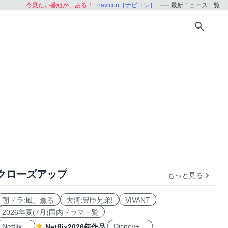
今見たい番組が、ある！
navicon［ナビコン］
最新ニュース一覧
クローズアップ
もっと見る
朝ドラ:風、薫る
大河:豊臣兄弟!
VIVANT
2026年夏(7月)国内ドラマ一覧
Netflix
Disney+
Netflix2026年作品