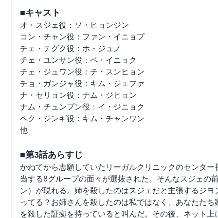
■キャスト
オ・スジェ役：ソ・ヒョンジン
コン・チャン役：ファン・イニョプ
チェ・テグク役：ホ・ジュノ
チェ・ユンサン役：ペ・イニョク
チェ・ジュワン役：チ・スンヒョン
チョ・ガンジャ役：キム・ジェファ
ナ・セリョン役：ナム・ジヒョン
ナム・チュンプン役：イ・ジニョク
ペク・ジンギ役：キム・チャンワン
他
■第3話あらすじ
かねてから志願していたリーガルクリニックのセンター
当する8グループの面々が選抜された。そんなスジェの
ン）が現れる。姉を殺したのはスジェだと主張するジヨ
ってる？お姉さんを殺したのは私ではなく、あなたたち
を殺した証拠を持っていると叫んだ。その後、ネット上