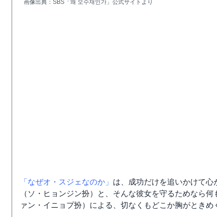
画像出典：SBS「왜 오수재인가」公式サイトより
「なぜオ・スジェなのか」
は、成功だけを追いかけて心
（ソ・ヒョンジン扮）と、そんな彼女を守るためなら何
ァン・イニョプ扮）による、切なくもどこか胸がときめ