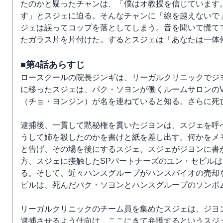
たのかと疑ったチャンは、「僕はオ教授を信じています
す」とスジェに迫る。そんなチャンに「線を越えないで
ジェは誤ってコップを落としてしまう。音を聞いて慌て
たガラス片を片付けた。するとスジェは「あなたは一体
■第4話あらすじ
ロースクールの院長ジンギは、リーガルクリニックでジ
に移ったスジェは、パク・ソヨンが働くルームサロンのV
（チョ・ヨンジン）が名を連ねていると知る。さらに死
逮捕後、一貫して黙秘権を貫いたジヨンは、スジェを呼
うして姉を殺したのかを書けと紙を差し出す。何かをメ
と告げ、その場を後にするスジェ。スジェがジヨンに書
方、スジェに接触したSPパートナーズのユン・セピル
る。そして、近々ハンスグループがハンスバイオの売却
ピルは、死んだパク・ソヨンとハンスグループのソンボ
リーガルクリニックのチーム員を集めたスジェは、ジヨ
逮捕させるよう仕向け、ここにきて弁護するというスジ