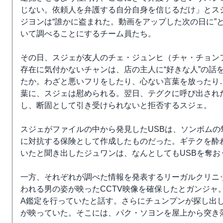
じない。依頼人を弁護する自分自身を信じるだけ」とス
ジヨンは“誰かに盗まれた。動画をアップした次の日に”
いて調べることにするチーム員たち。
その日、スジェが友人のチェ・ジュンヒ（チャ・チョン
存在に気付かないチャンは、店の主人に“好きな人”の話
たか。わざと悪いフリをしたり、心ない言葉を放ったり
葉に、スジェは慰められる。翌日、テグクに呼び出され
し、断固として引き受けられないと拒否するスジェ。
スジェがファイルの中から発見したUSBは、ソンボム
に対抗する保険として作成したものだった。ギテクを酔
いたと聞き出したジュワンは、なんとしてもUSBを奪お
一方、それぞれが調べた情報を発表するリーガルクリニ
われる男の姿が映ったCCTV映像を確保したとガンジャ
A鑑定を行っていたと話す。さらにチュンプンが探し出
が映っていた。そこには、パク・ソヨンを屋上から突き