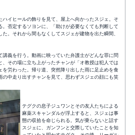
。
たハイヒールの飾りを見て、屋上へ向かったスジェ。そ
る。否定するソヨンに、「助けが必要なくても判断して
した。それから間もなくしてスジェが建物を出た瞬間、
て講義を行う。動画に映っていた弁護士がどんな罪に問
と、その場に立ち上がったチャンが「オ教授は犯人では
ェを労わった。帰り道、突然降り出した雨に足止めを食
雨の中走り出すチャンを見て、思わずスジェの顔にも笑
テグクの息子ジュワンとその友人たちによる
麻薬スキャンダルが浮上すると、スジェは事
態の収拾を命じられる。気が乗らないと話す
スジェに、ガンフンと交際していたことを知
っていたと明かすテグク。その後、リーガル