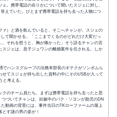
ジェ。携帯電話の在りかについて聞いたスジェに対し、
と答えていた。ひとまず携帯電話を持ち去った人物につ
ファ）と酒を飲んでいると、そこへチャンが。スジェの
をして聞かせる。「ここまでくるのがどれだけ大変だっ
…。それを想うと、胸が痛かった」そう語るチャンの言
たスジェは、息子ジュワンの離婚案件を任される。しか
の甥でハンスグループの法務本部長のギテクがソンボムら
わせてスジェが持ち出した資料の中にそのUSBが入って
うと考える。
ックのチーム員たち。まずは携帯電話を持ち去ったと思
。つづいてチャンは、妊娠中のパク・ソヨンが胎児のDN
した動画の背景には、事件当日のTKローファームの屋上
落とす謎の男の姿が！