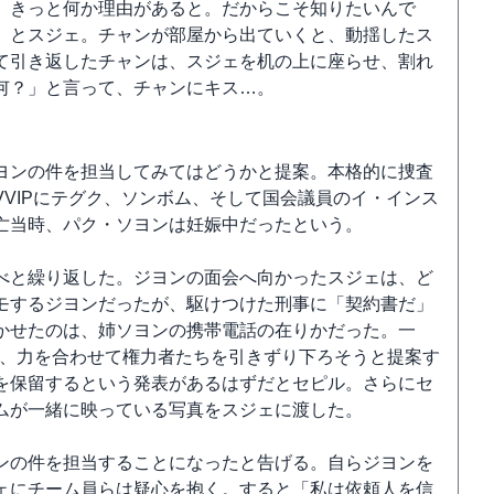
。きっと何か理由があると。だからこそ知りたいんで
」とスジェ。チャンが部屋から出ていくと、動揺したス
て引き返したチャンは、スジェを机の上に座らせ、割れ
何？」と言って、チャンにキス…。
ヨンの件を担当してみてはどうかと提案。本格的に捜査
VIPにテグク、ソンボム、そして国会議員のイ・インス
亡当時、パク・ソヨンは妊娠中だったという。
べと繰り返した。ジヨンの面会へ向かったスジェは、ど
モするジヨンだったが、駆けつけた刑事に「契約書だ」
かせたのは、姉ソヨンの携帯電話の在りかだった。一
は、力を合わせて権力者たちを引きずり下ろそうと提案す
を保留するという発表があるはずだとセピル。さらにセ
ムが一緒に映っている写真をスジェに渡した。
ンの件を担当することになったと告げる。自らジヨンを
ェにチーム員らは疑心を抱く。すると「私は依頼人を信