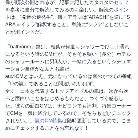
像が順次公開されるが、記事に記したカタカタのセリフ
を参考に自分で解読してみるのも楽しい。解読のポイン
トは、“発音の逆発生”。嵐＝アラシは“ARASHI”を逆に“IS
ARA＝イサラ”解釈すること。単純に“シラア”としないこ
とがポイントだ。
「bathroom」篇は、相葉が何度もシャワーでびしょ濡れ
になるという謎のCMだが、そもそも狭い（多分）ホテル
のシャワールームに男3人が、一緒に入るというシチュエ
ーション自体がなんとも謎だ。
auのCMとはいえ、元になっているのは嵐のかつての番組
「Dの嵐」であることは間違いないはず。
全く、日本を代表するトップアイドルの嵐は、次から次
へと面白いことをはじめるもんだと、つくづく感心し
た。彼らの面白CMは、ナビコンでも評判。特集コーナー
でCMを一気に紹介しているので、そちらもぜひチェック
されたい。。
嵐のCM特集
は随時更新しているので、こま
めにチェックすることをお忘れなく！