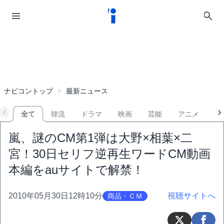
ナビコントップ
最新ニュース
全て
韓流
ドラマ
映画
芸能
アニメ
音
嵐、謎のCM第1弾は大野×相葉×二
宮！30日セリフ逆再生ワードCM動画
本編をauサイトで解禁！
2010年05月30日12時10分
視聴サイトへ
商品・ＣＭ