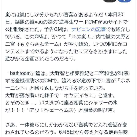
嵐には嵐にしか分からない言葉があるようだ！本日30
日、話題の嵐×auの謎の“逆再生ワードCM”がauサイトで
公開開始された。予告CMは、
ナビコンの記事
でも紹介し
ている。このCMは、かつて「Ｄの嵐！」内で嵐の大野と
二宮（もぐらさんチーム）がやり始め、いつの間にかコ
ンテストまでやるようになったセリフをさかさまにした
遊びから企画されたものだろう。
「bathroom」篇は、大野智と相葉雅紀と二宮和也が出演
する全機種防水のCMで。流れる水道の下で二宮が「ホネ
ーニシト」と繰り返しながら手を洗っている。
大野が落ち着いた様子で「オヤディキェ」と返す。
とそのとき…、バスタブに座る相葉にシャワーの水
が！！！「アウ！ヘェーヘムス｝と相葉の叫び声。
さあ、一体彼らにしかわからない言葉でどんな会話が交
わされているのだろう。6月5日から答えとなる逆再生映