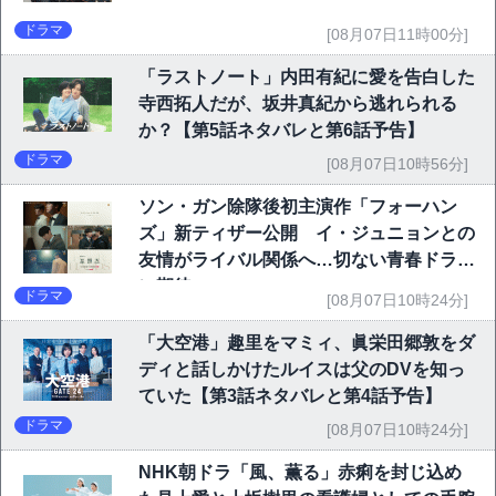
ドラマ
[08月07日11時00分]
「ラストノート」内田有紀に愛を告白した
寺西拓人だが、坂井真紀から逃れられる
か？【第5話ネタバレと第6話予告】
ドラマ
[08月07日10時56分]
ソン・ガン除隊後初主演作「フォーハン
ズ」新ティザー公開 イ・ジュニョンとの
友情がライバル関係へ…切ない青春ドラマ
に期待
ドラマ
[08月07日10時24分]
「大空港」趣里をマミィ、眞栄田郷敦をダ
ディと話しかけたルイスは父のDVを知っ
ていた【第3話ネタバレと第4話予告】
ドラマ
[08月07日10時24分]
NHK朝ドラ「風、薫る」赤痢を封じ込め