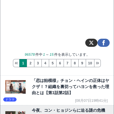
96578
件中
1
～
15
件を表示しています。
1
2
3
4
5
6
7
8
9
10
「恋は飴模様」チョン・ヘインの正体はヤ
クザ！？組織を裏切ってハヨンを救った理
由とは【第1話第2話】
ドラマ
[08月07日19時41分]
今夜、コン・ヒョジンらに迫る謎の危機