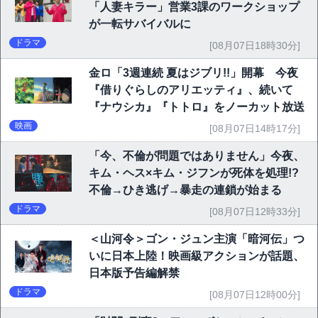
「人妻キラー」営業3課のワークショップ
が一転サバイバルに
ドラマ
[08月07日18時30分]
金ロ「3週連続 夏はジブリ!!」開幕 今夜
『借りぐらしのアリエッティ』、続いて
『ナウシカ』『トトロ』をノーカット放送
映画
[08月07日14時17分]
「今、不倫が問題ではありません」今夜、
キム・ヘス×キム・ジフンが死体を処理!?
不倫→ひき逃げ→暴走の連鎖が始まる
ドラマ
[08月07日12時33分]
＜山河令＞ゴン・ジュン主演「暗河伝」つ
いに日本上陸！映画級アクションが話題、
日本版予告編解禁
ドラマ
[08月07日12時00分]