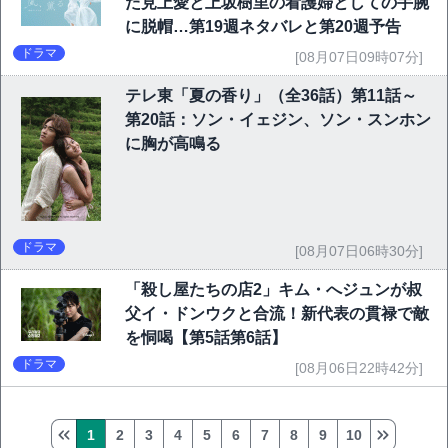
た見上愛と上坂樹里の看護婦としての手腕
に脱帽…第19週ネタバレと第20週予告
ドラマ
[08月07日09時07分]
テレ東「夏の香り」（全36話）第11話～
第20話：ソン・イェジン、ソン・スンホン
に胸が高鳴る
ドラマ
[08月07日06時30分]
「殺し屋たちの店2」キム・へジュンが叔
父イ・ドンウクと合流！新代表の貫禄で敵
を恫喝【第5話第6話】
ドラマ
[08月06日22時42分]
1
2
3
4
5
6
7
8
9
10