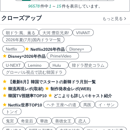
96578
件中
1
～
15
件を表示しています。
クローズアップ
もっと見る
朝ドラ:風、薫る
大河:豊臣兄弟!
VIVANT
2026年夏(7月)国内ドラマ一覧
Netflix
Disney+
Netflix2026年作品
PrimeVideo
Disney+2026年作品
U-NEXT
Lemino
Hulu
韓ドラ歴史コラム
グローバル視点で読む韓国ドラ
【最新8月】韓国でスタートの新韓ドラ月別一覧
韓流再現レポ(取材)
制作発表会レポ(WEB)
韓国TV視聴率TOP10
どこよりも詳しい!キャスト紹介
ヘチ 王座への道
馬医
イ・サン
Netflix世界TOP10
トンイ
鬼宮
奇皇后
華政
善徳女王
恋人