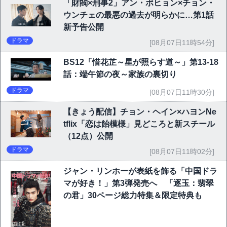
「財閥×刑事2」アン・ボヒョン×チョン・
ウンチェの最悪の過去が明らかに…第1話
新予告公開
ドラマ
[08月07日11時54分]
BS12「惜花芷～星が照らす道～」第13-18
話：端午節の夜～家族の裏切り
ドラマ
[08月07日11時30分]
【きょう配信】チョン・ヘイン×ハヨンNe
tflix「恋は飴模様」見どころと新スチール
（12点）公開
ドラマ
[08月07日11時02分]
ジャン・リンホーが表紙を飾る「中国ドラ
マが好き！」第3弾発売へ 「逐玉：翡翠
の君」30ページ総力特集＆限定特典も