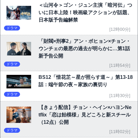
＜山河令＞ゴン・ジュン主演「暗河伝」つ
いに日本上陸！映画級アクションが話題、
日本版予告編解禁
ドラマ
[12時00分]
「財閥×刑事2」アン・ボヒョン×チョン・
ウンチェの最悪の過去が明らかに…第1話
新予告公開
ドラマ
[11時54分]
BS12「惜花芷～星が照らす道～」第13-18
話：端午節の夜～家族の裏切り
ドラマ
[11時30分]
【きょう配信】チョン・ヘイン×ハヨンNe
tflix「恋は飴模様」見どころと新スチール
（12点）公開
ドラマ
[11時02分]