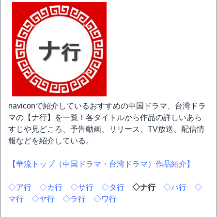
naviconで紹介しているおすすめの中国ドラマ、台湾ドラ
マの【ナ行】を一覧！各タイトルから作品の詳しいあら
すじや見どころ、予告動画、リリース、TV放送、配信情
報などを紹介している。
【華流トップ（中国ドラマ・台湾ドラマ）作品紹介】
◇ア行
◇カ行
◇サ行
◇タ行
◇ナ行
◇ハ行
◇
マ行
◇ヤ行
◇ラ行
◇ワ行