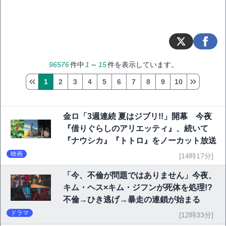
96576
件中
1
～
15
件を表示しています。
1
2
3
4
5
6
7
8
9
10
金ロ「3週連続 夏はジブリ!!」開幕 今夜
『借りぐらしのアリエッティ』、続いて
『ナウシカ』『トトロ』をノーカット放送
映画
[14時17分]
「今、不倫が問題ではありません」今夜、
キム・ヘス×キム・ジフンが死体を処理!?
不倫→ひき逃げ→暴走の連鎖が始まる
ドラマ
[12時33分]