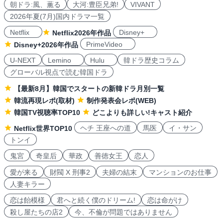
朝ドラ:風、薫る
大河:豊臣兄弟!
VIVANT
2026年夏(7月)国内ドラマ一覧
Netflix
Disney+
Netflix2026年作品
PrimeVideo
Disney+2026年作品
U-NEXT
Lemino
Hulu
韓ドラ歴史コラム
グローバル視点で読む韓国ドラ
【最新8月】韓国でスタートの新韓ドラ月別一覧
韓流再現レポ(取材)
制作発表会レポ(WEB)
韓国TV視聴率TOP10
どこよりも詳しい!キャスト紹介
ヘチ 王座への道
馬医
イ・サン
Netflix世界TOP10
トンイ
鬼宮
奇皇后
華政
善徳女王
恋人
愛が来る
財閥 X 刑事2
夫婦の結末
マンションのお仕事
人妻キラー
恋は飴模様
君へと続く僕のドリーム!
恋は命がけ
殺し屋たちの店2
今、不倫が問題ではありません