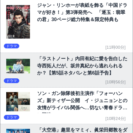
ジャン・リンホーが表紙を飾る「中国ドラ
マが好き！」第3弾発売へ 「逐玉：翡翠
の君」30ページ総力特集＆限定特典も
ドラマ
[11時00分]
「ラストノート」内田有紀に愛を告白した
寺西拓人だが、坂井真紀から逃れられる
か？【第5話ネタバレと第6話予告】
ドラマ
[10時56分]
ソン・ガン除隊後初主演作「フォーハン
ズ」新ティザー公開 イ・ジュニョンとの
友情がライバル関係へ…切ない青春ドラマ
に期待
ドラマ
[10時24分]
「大空港」趣里をマミィ、眞栄田郷敦をダ