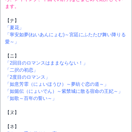
ます。
【ナ】
「夏花」
「寧安如夢(ねいあんにょむ)～宮廷にふたたび舞い降りる
愛～」
【ニ】
「2回目のロマンスはままならない！」
「二択の初恋」
「2度目のロマンス」
「如意芳霏（にょいほうひ）～夢紡ぐ恋の道～」
「如懿伝（にょいでん）～紫禁城に散る宿命の王妃～」
「如歌～百年の誓い～」
【ヌ】
【ネ】