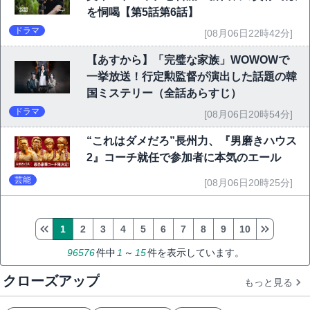
を恫喝【第5話第6話】
ドラマ
[08月06日22時42分]
【あすから】「完璧な家族」WOWOWで
一挙放送！行定勲監督が演出した話題の韓
国ミステリー（全話あらすじ）
ドラマ
[08月06日20時54分]
“これはダメだろ”長州力、『男磨きハウス
2』コーチ就任で参加者に本気のエール
芸能
[08月06日20時25分]
1
2
3
4
5
6
7
8
9
10
96576
件中
1
～
15
件を表示しています。
クローズアップ
もっと見る