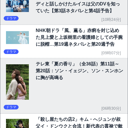
ディと話しかけたルイスは父のDVを知っ
ていた【第3話ネタバレと第4話予告】
ドラマ
[10時24分]
NHK朝ドラ「風、薫る」赤痢を封じ込め
た見上愛と上坂樹里の看護婦としての手腕
に脱帽…第19週ネタバレと第20週予告
ドラマ
[09時07分]
テレ東「夏の香り」（全36話）第11話～
第20話：ソン・イェジン、ソン・スンホン
に胸が高鳴る
ドラマ
[06時30分]
「殺し屋たちの店2」キム・へジュンが叔
父イ・ドンウクと合流！新代表の貫禄で敵