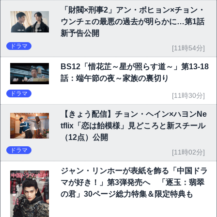
「財閥×刑事2」アン・ボヒョン×チョン・
ウンチェの最悪の過去が明らかに…第1話
新予告公開
ドラマ
[11時54分]
BS12「惜花芷～星が照らす道～」第13-18
話：端午節の夜～家族の裏切り
ドラマ
[11時30分]
【きょう配信】チョン・ヘイン×ハヨンNe
tflix「恋は飴模様」見どころと新スチール
（12点）公開
ドラマ
[11時02分]
ジャン・リンホーが表紙を飾る「中国ドラ
マが好き！」第3弾発売へ 「逐玉：翡翠
の君」30ページ総力特集＆限定特典も