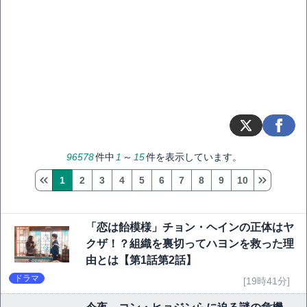
96578
件中
1
～
15
件を表示しています。
1
2
3
4
5
6
7
8
9
10
「恋は飴模様」チョン・ヘインの正体はヤ
クザ！？組織を裏切ってハヨンを救った理
由とは【第1話第2話】
ドラマ
[19時41分]