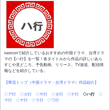
naviconで紹介しているおすすめの中国ドラマ、台湾ドラ
マの【ハ行】を一覧！各タイトルから作品の詳しいあら
すじや見どころ、予告動画、リリース、TV放送、配信情
報などを紹介している。
【華流トップ（中国ドラマ・台湾ドラマ）作品紹介】
◇ア行
◇カ行
◇サ行
◇タ行
◇ナ行
◇ハ行
◇
マ行
◇ヤ行
◇ラ行
◇ワ行