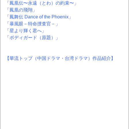
「鳳凰伝〜永遠（とわ）の約束〜」
「鳳凰の飛翔」
「鳳舞伝 Dance of the Phoenix」
「暴風眼－特命捜査官－」
「星より輝く君へ」
「ボディガード（原題）」
【華流トップ（中国ドラマ・台湾ドラマ）作品紹介】