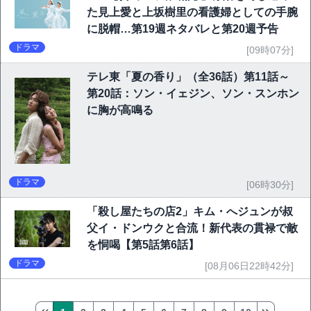
た見上愛と上坂樹里の看護婦としての手腕
に脱帽…第19週ネタバレと第20週予告
ドラマ
[09時07分]
テレ東「夏の香り」（全36話）第11話～
第20話：ソン・イェジン、ソン・スンホン
に胸が高鳴る
ドラマ
[06時30分]
「殺し屋たちの店2」キム・へジュンが叔
父イ・ドンウクと合流！新代表の貫禄で敵
を恫喝【第5話第6話】
ドラマ
[08月06日22時42分]