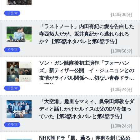
ドラマ
[11時00分]
「ラストノート」内田有紀に愛を告白した
寺西拓人だが、坂井真紀から逃れられる
か？【第5話ネタバレと第6話予告】
ドラマ
[10時56分]
ソン・ガン除隊後初主演作「フォーハン
ズ」新ティザー公開 イ・ジュニョンとの
友情がライバル関係へ…切ない青春ドラマ
に期待
ドラマ
[10時24分]
「大空港」趣里をマミィ、眞栄田郷敦をダ
ディと話しかけたルイスは父のDVを知っ
ていた【第3話ネタバレと第4話予告】
ドラマ
[10時24分]
NHK朝ドラ「風、薫る」赤痢を封じ込め