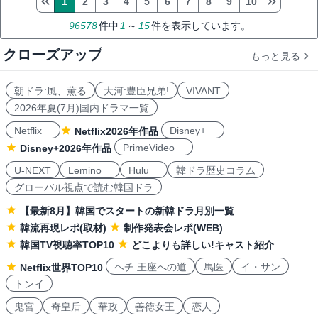
1
2
3
4
5
6
7
8
9
10
96578
件中
1
～
15
件を表示しています。
クローズアップ
もっと見る
朝ドラ:風、薫る
大河:豊臣兄弟!
VIVANT
2026年夏(7月)国内ドラマ一覧
Netflix
Disney+
Netflix2026年作品
PrimeVideo
Disney+2026年作品
U-NEXT
Lemino
Hulu
韓ドラ歴史コラム
グローバル視点で読む韓国ドラ
【最新8月】韓国でスタートの新韓ドラ月別一覧
韓流再現レポ(取材)
制作発表会レポ(WEB)
韓国TV視聴率TOP10
どこよりも詳しい!キャスト紹介
ヘチ 王座への道
馬医
イ・サン
Netflix世界TOP10
トンイ
鬼宮
奇皇后
華政
善徳女王
恋人