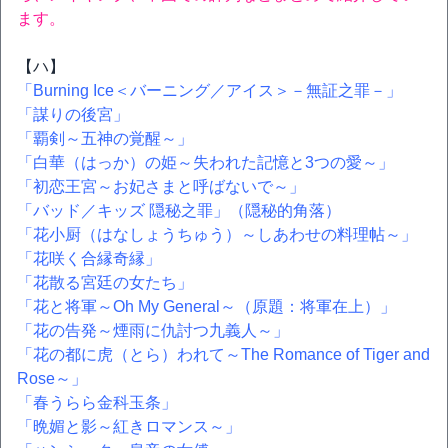
ます。
【ハ】
「Burning Ice＜バーニング／アイス＞－無証之罪－」
「謀りの後宮」
「覇剣～五神の覚醒～」
「白華（はっか）の姫～失われた記憶と3つの愛～」
「初恋王宮～お妃さまと呼ばないで～」
「バッド／キッズ 隠秘之罪」（隠秘的角落）
「花小厨（はなしょうちゅう）～しあわせの料理帖～」
「花咲く合縁奇縁」
「花散る宮廷の女たち」
「花と将軍～Oh My General～（原題：将軍在上）」
「花の告発～煙雨に仇討つ九義人～」
「花の都に虎（とら）われて～The Romance of Tiger and
Rose～」
「春うらら金科玉条」
「晩媚と影～紅きロマンス～」