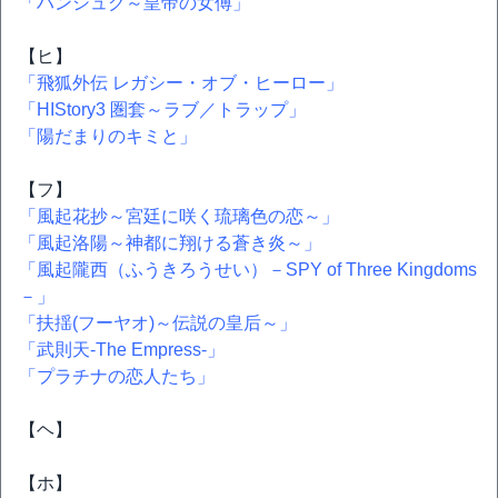
「ハンシュク～皇帝の女傅」
【ヒ】
「飛狐外伝 レガシー・オブ・ヒーロー」
「HIStory3 圏套～ラブ／トラップ」
「陽だまりのキミと」
【フ】
「風起花抄～宮廷に咲く琉璃色の恋～」
「風起洛陽～神都に翔ける蒼き炎～」
「風起隴西（ふうきろうせい）－SPY of Three Kingdoms
－」
「扶揺(フーヤオ)～伝説の皇后～」
「武則天-The Empress-」
「プラチナの恋人たち」
【ヘ】
【ホ】