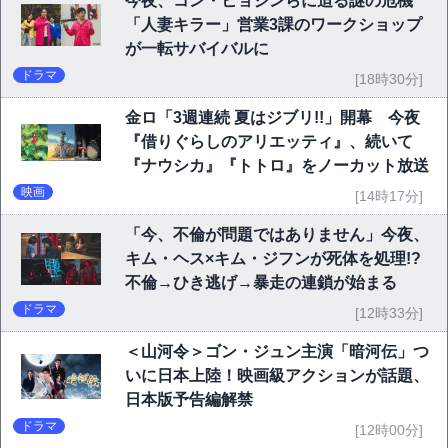
今夜、コン・ヒョジンらに迫る謎の危機
「人妻キラー」営業3課のワークショップ
が一転サバイバルに
ドラマ
[18時30分]
金ロ「3週連続 夏はジブリ!!」開幕 今夜
『借りぐらしのアリエッティ』、続いて
『ナウシカ』『トトロ』をノーカット放送
映画
[14時17分]
「今、不倫が問題ではありません」今夜、
キム・ヘス×キム・ジフンが死体を処理!?
不倫→ひき逃げ→暴走の連鎖が始まる
ドラマ
[12時33分]
＜山河令＞ゴン・ジュン主演「暗河伝」つ
いに日本上陸！映画級アクションが話題、
日本版予告編解禁
ドラマ
[12時00分]