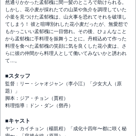
然通りかかった孟郁槐に間一髪のところで助けられる。
しかし、花小麦が採れたての山菜や魚介を調理していた
小釜を見つけた孟郁槐は、山火事を恐れてそれを破壊し
てしまう！ 彼と喧嘩別れした花小麦だったが、無愛想で
もかっこいい孟郁槐に一目惚れ。その後、ひょんなこと
から孟郁槐に手料理を振舞うことに。丹精込めて作った
料理を食べた孟郁槐の笑顔に気を良くした花小麦は、さ
らに彼の仲間から料理人として働いてみないかと誘われ
て…。
■スタッフ
監督：リー・シャオジャン（李小江）「少女大人（原
題）」
脚本：ジア・チョン（賈程）
料理指導：ドン・ダン（鄧丹）
■キャスト
ヤン・カイチョン（楊凱程）「成化十四年〜都に咲く秘
密〜」「穿越火線（原題）」