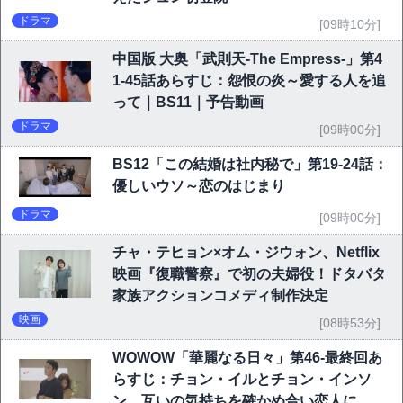
ドラマ
[09時10分]
中国版 大奥「武則天-The Empress-」第4
1-45話あらすじ：怨恨の炎～愛する人を追
って｜BS11｜予告動画
ドラマ
[09時00分]
BS12「この結婚は社内秘で」第19-24話：
優しいウソ～恋のはじまり
ドラマ
[09時00分]
チャ・テヒョン×オム・ジウォン、Netflix
映画『復職警察』で初の夫婦役！ドタバタ
家族アクションコメディ制作決定
映画
[08時53分]
WOWOW「華麗なる日々」第46-最終回あ
らすじ：チョン・イルとチョン・インソ
ン、互いの気持ちを確かめ合い恋人に