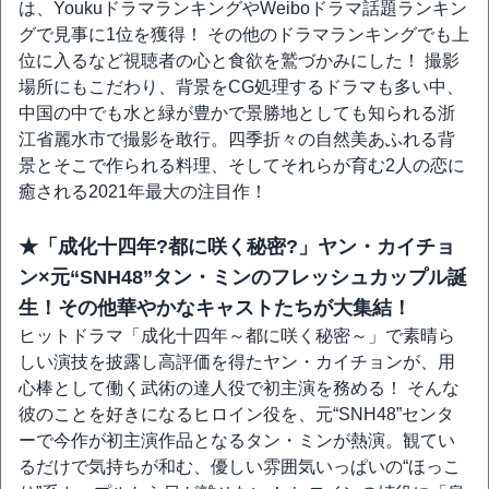
は、YoukuドラマランキングやWeiboドラマ話題ランキン
グで見事に1位を獲得！ その他のドラマランキングでも上
位に入るなど視聴者の心と食欲を鷲づかみにした！ 撮影
場所にもこだわり、背景をCG処理するドラマも多い中、
中国の中でも水と緑が豊かで景勝地としても知られる浙
江省麗水市で撮影を敢行。四季折々の自然美あふれる背
景とそこで作られる料理、そしてそれらが育む2人の恋に
癒される2021年最大の注目作！
★「成化十四年?都に咲く秘密?」ヤン・カイチョ
ン×元“SNH48”タン・ミンのフレッシュカップル誕
生！その他華やかなキャストたちが大集結！
ヒットドラマ「成化十四年～都に咲く秘密～」で素晴ら
しい演技を披露し高評価を得たヤン・カイチョンが、用
心棒として働く武術の達人役で初主演を務める！ そんな
彼のことを好きになるヒロイン役を、元“SNH48”センタ
ーで今作が初主演作品となるタン・ミンが熱演。観てい
るだけで気持ちが和む、優しい雰囲気いっぱいの“ほっこ