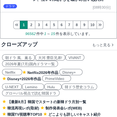
ドラマ
[08時30分]
1
2
3
4
5
6
7
8
9
10
96562
件中
1
～
15
件を表示しています。
クローズアップ
もっと見る
朝ドラ:風、薫る
大河:豊臣兄弟!
VIVANT
2026年夏(7月)国内ドラマ一覧
Netflix
Disney+
Netflix2026年作品
PrimeVideo
Disney+2026年作品
U-NEXT
Lemino
Hulu
韓ドラ歴史コラム
グローバル視点で読む韓国ドラ
【最新8月】韓国でスタートの新韓ドラ月別一覧
韓流再現レポ(取材)
制作発表会レポ(WEB)
韓国TV視聴率TOP10
どこよりも詳しい!キャスト紹介