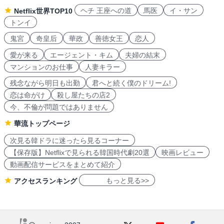
ヘチ 王座への道
馬医
イ・サン
Netflix世界TOP10
トンイ
鬼宮
奇皇后
華政
善徳女王
恋人
愛が来る
エージェント・キム
夫婦の結末
マンションのお仕事
人妻キラー
残念ながら明日も出勤
君へと続く僕のドリーム!
恋は命がけ
殺し屋たちの店2
今、不倫が問題ではありません
華流トップページ
次見る韓ドラに迷ったら見るコーナー
【保存版】Netflixで見られる韓国時代劇20選
映画レビュー
動画配信サービスをまとめて紹介
もっと見る>>
アクセスランキング