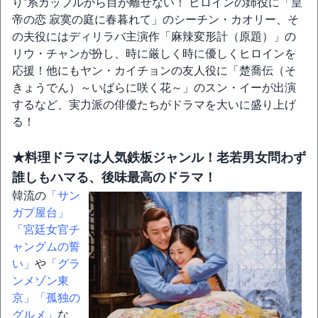
り”系カップルから目が離せない！ ヒロインの姉役に「皇
帝の恋 寂寞の庭に春暮れて」のシーチン・カオリー、そ
の夫役にはディリラバ主演作「麻辣変形計（原題）」の
リウ・チャンが扮し、時に厳しく時に優しくヒロインを
応援！他にもヤン・カイチョンの友人役に「楚喬伝（そ
きょうでん）～いばらに咲く花～」のスン・イーが出演
するなど、実力派の俳優たちがドラマを大いに盛り上げ
る！
★料理ドラマは人気鉄板ジャンル！老若男女問わず
誰しもハマる、後味最高のドラマ！
韓流の
「サン
ガプ屋台」
「宮廷女官チ
ャングムの誓
い」
や
「グラ
ンメゾン東
京」
「孤独の
グルメ」
な