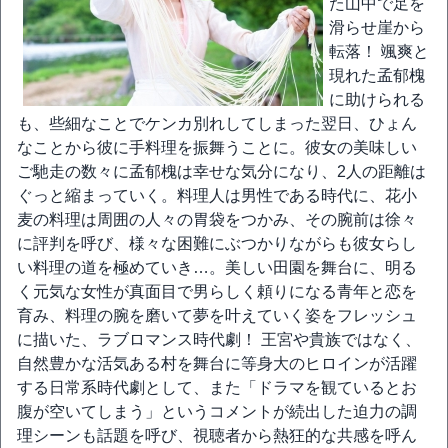
た山中で足を
滑らせ崖から
転落！ 颯爽と
現れた孟郁槐
に助けられる
も、些細なことでケンカ別れしてしまった翌日、ひょん
なことから彼に手料理を振舞うことに。彼女の美味しい
ご馳走の数々に孟郁槐は幸せな気分になり、2人の距離は
ぐっと縮まっていく。料理人は男性である時代に、花小
麦の料理は周囲の人々の胃袋をつかみ、その腕前は徐々
に評判を呼び、様々な困難にぶつかりながらも彼女らし
い料理の道を極めていき…。美しい田園を舞台に、明る
く元気な女性が真面目で男らしく頼りになる青年と恋を
育み、料理の腕を磨いて夢を叶えていく姿をフレッシュ
に描いた、ラブロマンス時代劇！ 王宮や貴族ではなく、
自然豊かな活気ある村を舞台に等身大のヒロインが活躍
する日常系時代劇として、また「ドラマを観ているとお
腹が空いてしまう」というコメントが続出した迫力の調
理シーンも話題を呼び、視聴者から熱狂的な共感を呼ん