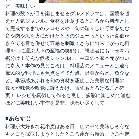
ど、美味しい
料理の数々が目を楽しませるグルメドラマは、国境を超
えた人気ジャンル。食材を用意するところから料理とし
て完成するまでのプロセスや、旬の瑞々しい野菜を刻む
音や肉や魚を火にかけたときのジューっといった食欲か
き立てる音も併せて五感を刺激！さらに出来上がった料
理を口に運ぶ人々の至福の笑顔は、視聴者にも幸せをお
裾分け！そんな鉄板ジャンルに、中華の本家本元がつい
に参入！本作の見どころは、料理店のメニューとは違う
庶民的な料理にも焦点を当てた点。野菜から肉、魚介な
ど、季節感あふれる旬の食材を駆使した美麗な料理の
数々が味覚や嗅覚に訴えかけ、舌先もとろけること確
実！ レシピを真似して作るも良し、多彩に楽しめて噛む
ほどに美味しい本作を是非、味わい尽くして！
■あらすじ
料理が大好きな花小麦はある日、山の中で美味しそうな
キノコを採取しようとしたところ崖から転落。そこへ偶