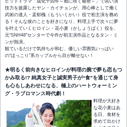
ヒットドラマ「成化十四年～都に咲く秘密～」で高い演
技力を披露したヤン・カイチョンが、用心棒として働く
武術の達人・孟郁槐（もういくかい）役で初主演を務め
る！そんな彼のことを好きになり、料理上手で次々に夢
を叶えていくヒロイン・花小麦（かしょうばく）役を、
元“SNH48”センターで今作が初主演作品となるタン・ミ
ンが熱演。
観ているだけで気持ちが和む、優しい雰囲気いっぱい
の“ほっこり”系カップルから目が離せない！
★明るく前向きなヒロインが料理の腕で夢も恋もつ
かみ取る!? 純真女子と誠実男子が“食”を通じて身
も心もしあわせになる、極上のハートウォーミン
グ・ラブロマンス時代劇！
料理が大好き
な花小麦はあ
る日、食材を
求めて出かけ