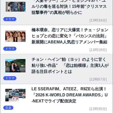
「人妻キラー」コン・ヒョジンVSハ・ユ
ルリの毒を巡る対決！15年前“クリスマス
狙撃事件”の真相が明らかに
ドラマ
[13時34分]
橋本環奈、恋リアに大爆笑！チェ・ジョン
ヒョプとの恋に変化？「バカンスの法則」
新展開にABEMA人気恋リアメンバー集結
ドラマ
[13時18分]
チョン・ヘイン“飴（ヨッ）のように甘く
粘り強い作品” 「恋は飴模様」主演3人が
語る注目ポイントとは
ドラマ
[12時57分]
LE SSERAFIM、ATEEZ、RIIZEら出演！
「2026 K-WORLD DREAM AWARDS」U
-NEXTでライブ配信決定
音楽
[12時45分]