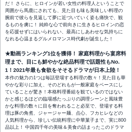
だ！ さらに、ヒロインが若い女性の料理人ということで
周囲から馬鹿にされても、見た目も味も美味しい料理の
腕前で彼らを見返して夢に近づいていく姿も痛快で、観
るものを虜に！ 純粋な心で前向きに生きるヒロインの恋
を応援せずにはいられない、最高にしあわせな気持ちに
なれる心温まるグルメロマンス時代劇が誕生した！
★動画ランキング1位を獲得！ 家庭料理から宴席料
理まで、目にも鮮やかな絶品料理で話題性もNo.
1！2021年最も食欲をそそるドラマが日本上陸！
本作の魅力の1つは毎話登場する料理の数々！見た目も華
やかな彩りに加え、そのどれもが一般家庭をベースにし
ていることが驚き！本格料理番組を観ているのではない
かと感じるほどの臨場感たっぷりの調理シーンと風味豊
かな料理の数々に目を奪われること必至で、登場する料
理は豚の角煮、ジャージャー麺、点心、フカヒレなどの
人気料理から、珍しい伝統料理に中華菓子まで、実に800
品以上！ 中国四千年の美味＆美食の詰まったこのドラマ