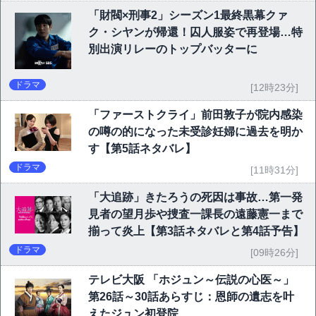
「財閥×刑事2」シーズン1最終黒幕クァ
ク・シヤンが帰還！囚人服姿で再登場…特
別出演リレーのトップバッターに
ドラマ
[12時23分]
「ファーストクライ」前田敦子が院内感染
の噂の的になった未受診妊婦に過去を明か
す【第5話ネタバレ】
ドラマ
[11時31分]
「大追跡」きたろうの死因は事故…第一発
見者の望月歩や捜査一課長の遠藤憲一まで
揃って炎上【第3話ネタバレと第4話予告】
ドラマ
[09時26分]
テレビ大阪 「ホジュン～伝説の心医～」
第26話～30話あらすじ：恩師の遺志を叶
えたジュン初登院