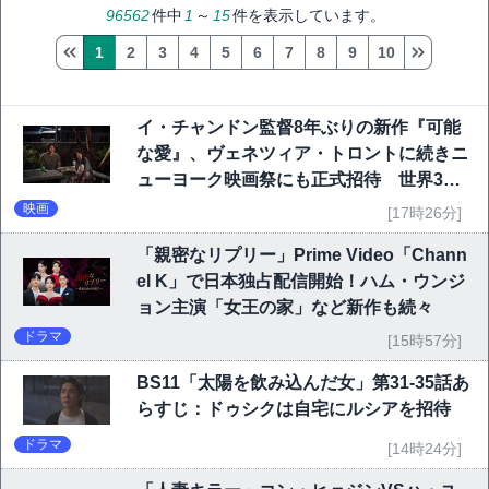
96562
件中
1
～
15
件を表示しています。
1
2
3
4
5
6
7
8
9
10
イ・チャンドン監督8年ぶりの新作『可能
な愛』、ヴェネツィア・トロントに続きニ
ューヨーク映画祭にも正式招待 世界3大
映画祭で快挙｜Netflix映画
映画
[17時26分]
「親密なリプリー」Prime Video「Chann
el K」で日本独占配信開始！ハム・ウンジ
ョン主演「女王の家」など新作も続々
ドラマ
[15時57分]
BS11「太陽を飲み込んだ女」第31-35話あ
らすじ：ドゥシクは自宅にルシアを招待
ドラマ
[14時24分]