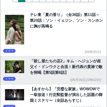
テレ東「夏の香り」（全36話）第11話～
第20話：ソン・イェジン、ソン・スンホン
に胸が高鳴る
ドラマ
[06時30分]
「殺し屋たちの店2」キム・へジュンが叔
父イ・ドンウクと合流！新代表の貫禄で敵
を恫喝【第5話第6話】
ドラマ
[08月06日22時42分]
【あすから】「完璧な家族」WOWOWで
一挙放送！行定勲監督が演出した話題の韓
国ミステリー（全話あらすじ）
ドラマ