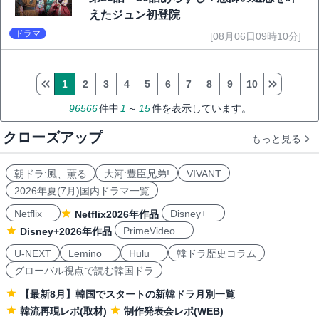
えたジュン初登院
ドラマ
[08月06日09時10分]
1
2
3
4
5
6
7
8
9
10
96566
件中
1
～
15
件を表示しています。
クローズアップ
もっと見る
朝ドラ:風、薫る
大河:豊臣兄弟!
VIVANT
2026年夏(7月)国内ドラマ一覧
Netflix
Disney+
Netflix2026年作品
PrimeVideo
Disney+2026年作品
U-NEXT
Lemino
Hulu
韓ドラ歴史コラム
グローバル視点で読む韓国ドラ
【最新8月】韓国でスタートの新韓ドラ月別一覧
韓流再現レポ(取材)
制作発表会レポ(WEB)