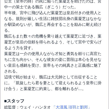
公主（皇帝の姉）の罠に陥った葉凝芝を助けたのは、宮
中一の策士である魏広（ぎこう）だった。
半年後、宮中に飛び込んだ葉凝芝は皇后付きの使用人と
なる。規則が厳しい生活に雑技団出身の葉凝芝はなかな
か馴染めないが、魏広と再会することを励みに耐え続け
る。
魏広もまた数々の危機を乗り越えて葉凝芝に近づき、葉
凝芝が皇后の信頼を得られるよう、そして宮中で安らげ
るよう力を貸す。
葉凝芝は一介の使用人ながら才知と勇気を頼りに高官た
ちに立ち向かい、そんな彼女の姿に普段は本心を見せな
い皇后も感銘を受け、皇帝もその純真さと正義感に魅了
される。
辺境で戦が始まり、魏広は大元帥として出征すること
に。「凱旋したら君を妻として迎えられるよう皇帝に掛
け合う」と葉凝芝に約束し、都を離れるが…。
■スタッフ
総監督：ウェイ・ハンタオ
「大漢風 項羽と劉邦」