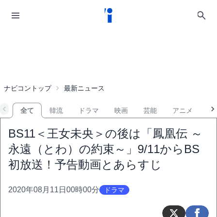
ナビコントップ
最新ニュース
全て
韓流
ドラマ
映画
芸能
アニメ
音
BS11＜王女未央＞の後は「鳳凰伝 ～
永遠（とわ）の約束～」9/11からBS
初放送！予告動画とあらすじ
2020年08月11日00時00分
ドラマ