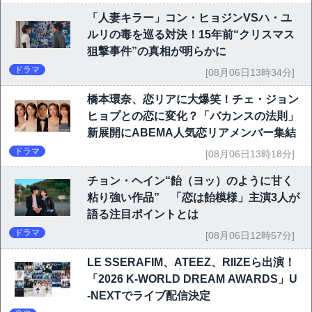
「人妻キラー」コン・ヒョジンVSハ・ユ
ルリの毒を巡る対決！15年前“クリスマス
狙撃事件”の真相が明らかに
ドラマ
[08月06日13時34分]
橋本環奈、恋リアに大爆笑！チェ・ジョン
ヒョプとの恋に変化？「バカンスの法則」
新展開にABEMA人気恋リアメンバー集結
ドラマ
[08月06日13時18分]
チョン・ヘイン“飴（ヨッ）のように甘く
粘り強い作品” 「恋は飴模様」主演3人が
語る注目ポイントとは
ドラマ
[08月06日12時57分]
LE SSERAFIM、ATEEZ、RIIZEら出演！
「2026 K-WORLD DREAM AWARDS」U
-NEXTでライブ配信決定