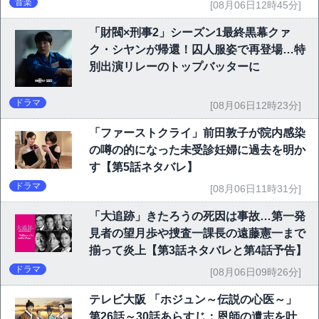
音楽
[08月06日12時45分]
「財閥×刑事2」シーズン1最終黒幕クァ
ク・シヤンが帰還！囚人服姿で再登場…特
別出演リレーのトップバッターに
ドラマ
[08月06日12時23分]
「ファーストクライ」前田敦子が院内感染
の噂の的になった未受診妊婦に過去を明か
す【第5話ネタバレ】
ドラマ
[08月06日11時31分]
「大追跡」きたろうの死因は事故…第一発
見者の望月歩や捜査一課長の遠藤憲一まで
揃って炎上【第3話ネタバレと第4話予告】
ドラマ
[08月06日09時26分]
テレビ大阪 「ホジュン～伝説の心医～」
第26話～30話あらすじ：恩師の遺志を叶