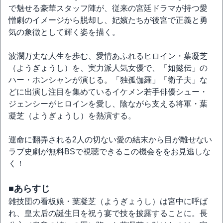
で魅せる豪華スタッフ陣が、従来の宮廷ドラマが持つ愛
憎劇のイメージから脱却し、妃嬪たちが後宮で正義と勇
気の象徴として輝く姿を描く。
波瀾万丈な人生を歩む、愛情あふれるヒロイン・葉凝芝
（ようぎょうし）を、実力派人気女優で、「如懿伝」の
ハー・ホンシャンが演じる。「独孤伽羅」「衛子夫」な
どに出演し注目を集めているイケメン若手俳優シュー・
ジェンシーがヒロインを愛し、陰ながら支える将軍・葉
凝芝（ようぎょうし）を熱演する。
運命に翻弄される2人の切ない愛の結末から目が離せない
ラブ史劇が無料BSで視聴できるこの機会ををお見逃しな
く！
■あらすじ
雑技団の看板娘・葉凝芝（ようぎょうし）は宮中に呼ば
れ、皇太后の誕生日を祝う宴で技を披露することに。長