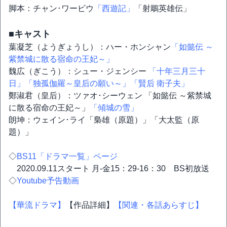
脚本：チャン･ワービウ
「西遊記」
「射鵰英雄伝」
■キャスト
葉凝芝（ようぎょうし）：ハー・ホンシャン
「如懿伝 ～
紫禁城に散る宿命の王妃～」
魏広（ぎこう）：シュー・ジェンシー
「十年三月三十
日」
「独孤伽羅～皇后の願い～」
「賢后 衛子夫」
鄭淑君（皇后）：ツァオ･シーウェン 「如懿伝 ～紫禁城
に散る宿命の王妃～」
「傾城の雪」
朗坤：ウェイン･ライ「梟雄（原題）」「大太監（原
題）」
◇
BS11「ドラマ一覧」ページ
2020.09.11スタート 月-金15：29-16：30 BS初放送
◇
Youtube予告動画
【華流ドラマ】
【作品詳細】
【関連・各話あらすじ】