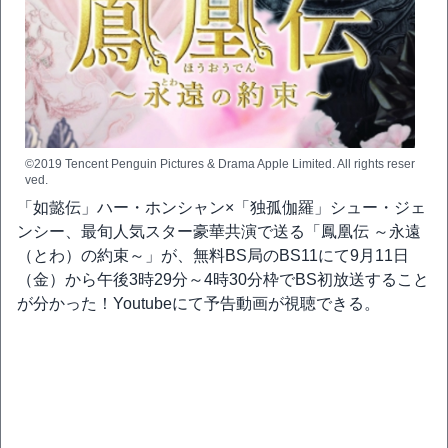
©2019 Tencent Penguin Pictures & Drama Apple Limited. All rights reser
ved.
「如懿伝」ハー・ホンシャン×「独孤伽羅」シュー・ジェ
ンシー、最旬人気スター豪華共演で送る「鳳凰伝 ～永遠
（とわ）の約束～」が、無料BS局のBS11にて9月11日
（金）から午後3時29分～4時30分枠でBS初放送すること
が分かった！Youtubeにて予告動画が視聴できる。