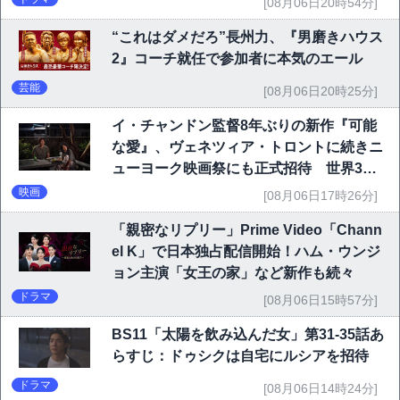
[08月06日20時54分]
“これはダメだろ”長州力、『男磨きハウス
2』コーチ就任で参加者に本気のエール
芸能
[08月06日20時25分]
イ・チャンドン監督8年ぶりの新作『可能
な愛』、ヴェネツィア・トロントに続きニ
ューヨーク映画祭にも正式招待 世界3大
映画祭で快挙｜Netflix映画
映画
[08月06日17時26分]
「親密なリプリー」Prime Video「Chann
el K」で日本独占配信開始！ハム・ウンジ
ョン主演「女王の家」など新作も続々
ドラマ
[08月06日15時57分]
BS11「太陽を飲み込んだ女」第31-35話あ
らすじ：ドゥシクは自宅にルシアを招待
ドラマ
[08月06日14時24分]