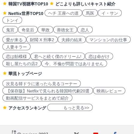
韓国TV視聴率TOP10
どこよりも詳しい!キャスト紹介
ヘチ 王座への道
馬医
イ・サン
Netflix世界TOP10
トンイ
鬼宮
奇皇后
華政
善徳女王
恋人
愛が来る
財閥 X 刑事2
夫婦の結末
マンションのお仕事
人妻キラー
恋は飴模様
君へと続く僕のドリーム!
恋は命がけ
殺し屋たちの店2
今、不倫が問題ではありません
華流トップページ
次見る韓ドラに迷ったら見るコーナー
【保存版】Netflixで見られる韓国時代劇20選
映画レビュー
動画配信サービスをまとめて紹介
もっと見る>>
アクセスランキング