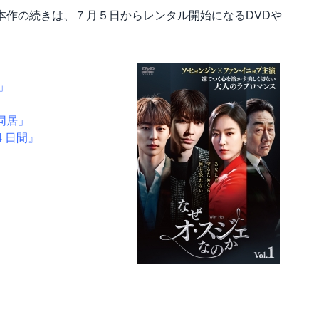
本作の続きは、７月５日からレンタル開始になるDVDや
」
同居」
4 日間』