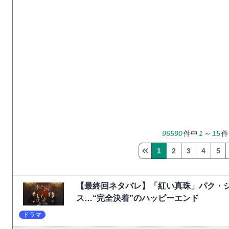
96590
件中
1
～
15
件
1
2
3
4
5
【最終回ネタバレ】「紅い真珠」パク・
ス…“完全決着”のハッピーエンド
ドラマ