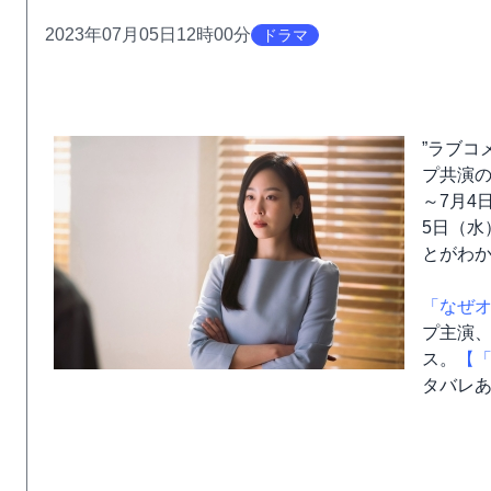
2023年07月05日12時00分
ドラマ
”ラブコ
プ共演の
～7月4
5日（水
とがわ
「なぜ
プ主演
ス。
【
タバレ