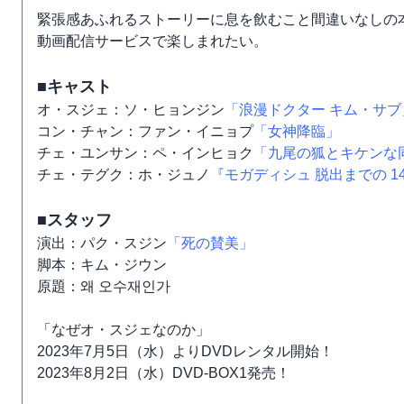
緊張感あふれるストーリーに息を飲むこと間違いなしの
動画配信サービスで楽しまれたい。
■キャスト
オ・スジェ：ソ・ヒョンジン
「浪漫ドクター キム・サブ
コン・チャン：ファン・イニョプ
「女神降臨」
チェ・ユンサン：ペ・インヒョク
「九尾の狐とキケンな
チェ・テグク：ホ・ジュノ
『モガディシュ 脱出までの 1
■スタッフ
演出：パク・スジン
「死の賛美」
脚本：キム・ジウン
原題：왜 오수재인가
「なぜオ・スジェなのか」
2023年7月5日（水）よりDVDレンタル開始！
2023年8月2日（水）DVD-BOX1発売！