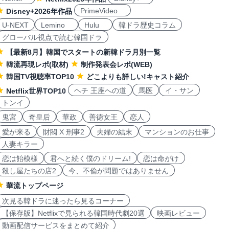
PrimeVideo
Disney+2026年作品
U-NEXT
Lemino
Hulu
韓ドラ歴史コラム
グローバル視点で読む韓国ドラ
【最新8月】韓国でスタートの新韓ドラ月別一覧
韓流再現レポ(取材)
制作発表会レポ(WEB)
韓国TV視聴率TOP10
どこよりも詳しい!キャスト紹介
ヘチ 王座への道
馬医
イ・サン
Netflix世界TOP10
トンイ
鬼宮
奇皇后
華政
善徳女王
恋人
愛が来る
財閥 X 刑事2
夫婦の結末
マンションのお仕事
人妻キラー
恋は飴模様
君へと続く僕のドリーム!
恋は命がけ
殺し屋たちの店2
今、不倫が問題ではありません
華流トップページ
次見る韓ドラに迷ったら見るコーナー
【保存版】Netflixで見られる韓国時代劇20選
映画レビュー
動画配信サービスをまとめて紹介