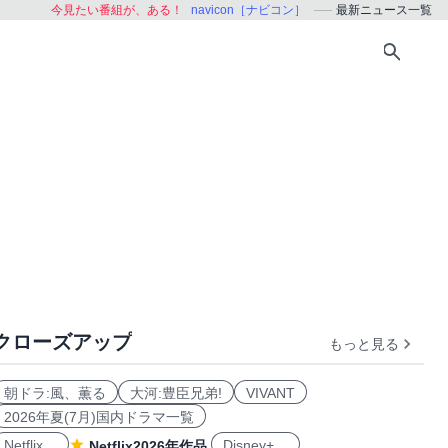
今見たい番組が、ある！
navicon［ナビコン］
最新ニュース一覧
クローズアップ
もっと見る
朝ドラ:風、薫る
大河:豊臣兄弟!
VIVANT
2026年夏(7月)国内ドラマ一覧
Netflix
Disney+
Netflix2026年作品