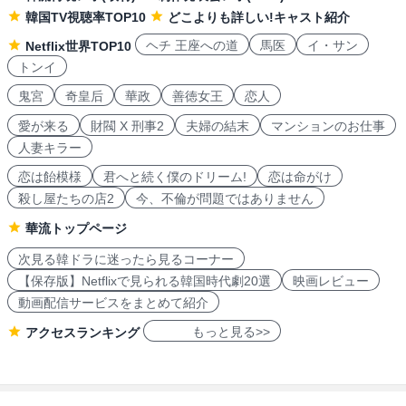
韓国TV視聴率TOP10
どこよりも詳しい!キャスト紹介
ヘチ 王座への道
馬医
イ・サン
Netflix世界TOP10
トンイ
鬼宮
奇皇后
華政
善徳女王
恋人
愛が来る
財閥 X 刑事2
夫婦の結末
マンションのお仕事
人妻キラー
恋は飴模様
君へと続く僕のドリーム!
恋は命がけ
殺し屋たちの店2
今、不倫が問題ではありません
華流トップページ
次見る韓ドラに迷ったら見るコーナー
【保存版】Netflixで見られる韓国時代劇20選
映画レビュー
動画配信サービスをまとめて紹介
もっと見る>>
アクセスランキング