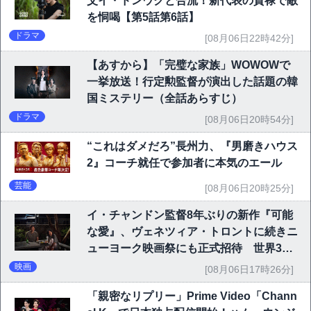
父イ・ドンウクと合流！新代表の貫禄で敵
を恫喝【第5話第6話】
ドラマ
[08月06日22時42分]
【あすから】「完璧な家族」WOWOWで
一挙放送！行定勲監督が演出した話題の韓
国ミステリー（全話あらすじ）
ドラマ
[08月06日20時54分]
“これはダメだろ”長州力、『男磨きハウス
2』コーチ就任で参加者に本気のエール
芸能
[08月06日20時25分]
イ・チャンドン監督8年ぶりの新作『可能
な愛』、ヴェネツィア・トロントに続きニ
ューヨーク映画祭にも正式招待 世界3大
映画祭で快挙｜Netflix映画
映画
[08月06日17時26分]
「親密なリプリー」Prime Video「Chann