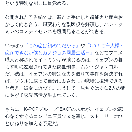
という特別な能力に目覚める。
公開された予告編では、新たに手にした超能力と面白お
かしく向き合う、風変わりな獣医役を好演し、ハン・ジ
ミンのコメディセンスを垣間見ることができる。
いっぽう
「この恋は初めてだから」
や
「Oh！ご主人様～
恋ができない僕とカノジョの同居生活～」
などでブコメ
職人と称されるイ・ミンギが演じるのは、イェブンの暮
らす町に左遷されてきた熱血刑事、ムン・ジャンヨル
だ。彼は、イェブンの特別な力を借りて事件を解決すれ
ば、ソウルに戻って自分にふさわしい職場に復帰できる
と考え、彼女に近づく。こうして一見ちぐはぐな2人の間
にやがて恋愛感情が生まれていく。
さらに、K-POPグループ"EXO"のスホが、イェブンの恋
心をくすぐるコンビニ店員ソヌを演じ、ストーリーにひ
とひねりを加える予定だ。