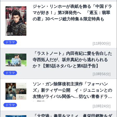
ジャン・リンホーが表紙を飾る「中国ドラ
マが好き！」第3弾発売へ 「逐玉：翡翠
の君」30ページ総力特集＆限定特典も
ドラマ
[11時00分]
「ラストノート」内田有紀に愛を告白した
寺西拓人だが、坂井真紀から逃れられる
か？【第5話ネタバレと第6話予告】
ドラマ
[10時56分]
ソン・ガン除隊後初主演作「フォーハン
ズ」新ティザー公開 イ・ジュニョンとの
友情がライバル関係へ…切ない青春ドラマ
に期待
ドラマ
[10時24分]
「大空港」趣里をマミィ、眞栄田郷敦をダ