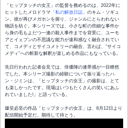
「ヒップタッチの女王」の監督を務めるのは、2022年に
ヒットしたメロドラマ
「私の解放日誌」
のキム・ソギュ
ン。彼が再びメガホンを握り、ジャンルにとらわれない
物語を紡ぐ。本シリーズでは、小さな町の些細な事件か
ら身の毛もよだつ一連の殺人事件までを背景に、ユーモ
アとイェブンの不思議な能力が違和感なく融合されてい
て、コメディとサイコメトリーの融合、言わば、"サイコ
メディ"への斬新な解釈が楽しめる作品にもなっている。
先日行われた記者会見では、俳優陣の連帯感が一目瞭然
でした。本シリーズ撮影の経験について振り返ったハ
ン・ジミンは、「ヒップタッチの女王」の撮影は、とて
も楽しかったです。現場はいつもたくさんの笑いにあふ
れていました!」と語っている。
爆笑必至の作品「ヒップタッチの女王」は、8月12日より
配信開始予定だ。期待して待とう。