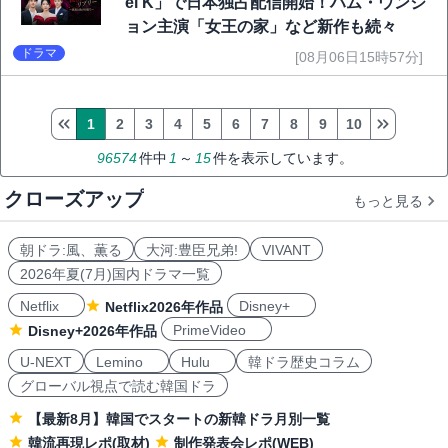
el K」で日本独占配信開始！ハム・ウンジ
ョン主演「女王の家」など新作も続々
ドラマ
[08月06日15時57分]
1
2
3
4
5
6
7
8
9
10
96574
件中
1
～
15
件を表示しています。
クローズアップ
もっと見る
朝ドラ:風、薫る
大河:豊臣兄弟!
VIVANT
2026年夏(7月)国内ドラマ一覧
Netflix
Disney+
Netflix2026年作品
PrimeVideo
Disney+2026年作品
U-NEXT
Lemino
Hulu
韓ドラ歴史コラム
グローバル視点で読む韓国ドラ
【最新8月】韓国でスタートの新韓ドラ月別一覧
韓流再現レポ(取材)
制作発表会レポ(WEB)