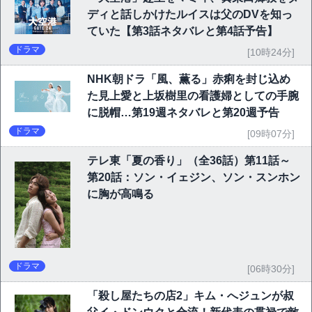
ディと話しかけたルイスは父のDVを知っ
ていた【第3話ネタバレと第4話予告】
ドラマ
[10時24分]
NHK朝ドラ「風、薫る」赤痢を封じ込め
た見上愛と上坂樹里の看護婦としての手腕
に脱帽…第19週ネタバレと第20週予告
ドラマ
[09時07分]
テレ東「夏の香り」（全36話）第11話～
第20話：ソン・イェジン、ソン・スンホン
に胸が高鳴る
ドラマ
[06時30分]
「殺し屋たちの店2」キム・へジュンが叔