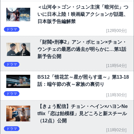
＜山河令＞ゴン・ジュン主演「暗河伝」つ
いに日本上陸！映画級アクションが話題、
日本版予告編解禁
ドラマ
[12時00分]
「財閥×刑事2」アン・ボヒョン×チョン・
ウンチェの最悪の過去が明らかに…第1話
新予告公開
ドラマ
[11時54分]
BS12「惜花芷～星が照らす道～」第13-18
話：端午節の夜～家族の裏切り
ドラマ
[11時30分]
【きょう配信】チョン・ヘイン×ハヨンNe
tflix「恋は飴模様」見どころと新スチール
（12点）公開
ドラマ
[11時02分]