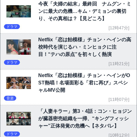
今夜「夫婦の結末」最終回 ナムグン・ミ
ンに最大の危機…キム・デミョンの裏切
り、その真相は？【見どころ】
ドラマ
[12時47分]
Netflix「恋は飴模様」チョン・ヘインの高
校時代を演じるハ・ミンヒョクに注
目！“テハの原点”を初々しく熱演
ドラマ
[11時21分]
Netflix「恋は飴模様」チョン・ヘインがO
ST熱唱！名場面彩る「君に再び」スペシ
ャルMV公開
音楽
[11時07分]
「人妻キラー」第3・4話：コン・ヒョジン
が臓器密売組織を一掃、“キングフィッシ
ャー”正体発覚の危機へ【ネタバレ】
ドラマ
[10時12分]