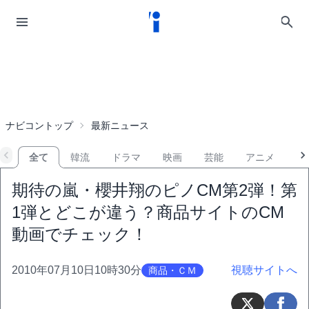
ナビコントップ
最新ニュース
全て
韓流
ドラマ
映画
芸能
アニメ
音
期待の嵐・櫻井翔のピノCM第2弾！第
1弾とどこが違う？商品サイトのCM
動画でチェック！
2010年07月10日10時30分
視聴サイトへ
商品・ＣＭ