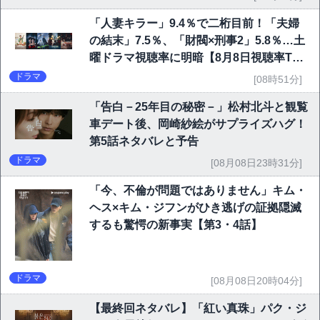
「人妻キラー」9.4％で二桁目前！「夫婦
の結末」7.5％、「財閥×刑事2」5.8％…土
曜ドラマ視聴率に明暗【8月8日視聴率TO
P10】
ドラマ
[08時51分]
「告白－25年目の秘密－」松村北斗と観覧
車デート後、岡崎紗絵がサプライズハグ！
第5話ネタバレと予告
ドラマ
[08月08日23時31分]
「今、不倫が問題ではありません」キム・
ヘス×キム・ジフンがひき逃げの証拠隠滅
するも驚愕の新事実【第3・4話】
ドラマ
[08月08日20時04分]
【最終回ネタバレ】「紅い真珠」パク・ジ