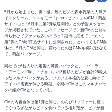
5月から始まった、嵐・櫻井翔のピノの森永乳業の人気ア
イスクリーム、エスキモー「pino（ピノ）」のCM！商品
サイトには「6月末に第2弾放送開始」との予告メッセー
ジが掲載されていた。このメッセージで、新CMの公開を
待ちわびてファンも多いのでは？期待に応えて、ついに
第2弾のCMが商品サイトに公開された。といってもCM自
体は、5月のCMと同じ。変わったのはCMの内容ではなく
て、商品パッケージ。
同社では6粒入りの定番の可愛いパックと、「バニラ」
「アーモンド味」「チョコ」の3種類のピノが合計26粒入
ったマルチパックがある。いよいよ本格的な夏に向けて
アイスの需要が伸びる時期、今回のCMはこのマルチパッ
クの紹介CMとなっている。
CMの内容自体は第1弾と同じ。のんびりソファーに座っ
てくつろぎながらピノを食べている櫻井翔が、ピノが新