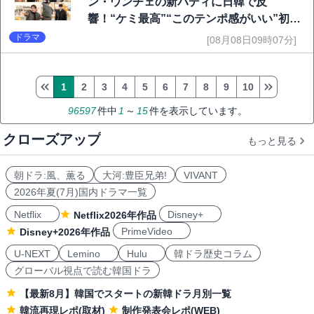
ン・ウンチェの新バディに日韓で反
響！“ケミ最高”“このテンポ感がいい”初回
6.1％で好発進
ドラマ
[08月08日09時07分]
1
2
3
4
5
6
7
8
9
10
96597
件中
1
～
15
件を表示しています。
クローズアップ
もっと見る
朝ドラ:風、薫る
大河:豊臣兄弟!
VIVANT
2026年夏(7月)国内ドラマ一覧
Netflix
Disney+
Netflix2026年作品
PrimeVideo
Disney+2026年作品
U-NEXT
Lemino
Hulu
韓ドラ歴史コラム
グローバル視点で読む韓国ドラ
【最新8月】韓国でスタートの新韓ドラ月別一覧
韓流再現レポ(取材)
制作発表会レポ(WEB)