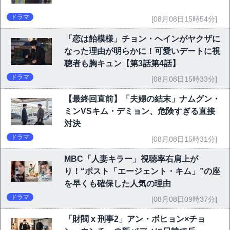
ドラマ
[08月08日15時54分]
「恋は飴模様」チョン・ヘインがヤクザに
なった理由が明らかに！可愛いデートに視
聴者も胸キュン【第3話第4話】
ドラマ
[08月08日15時33分]
【最終回直前】「夫婦の結末」ナムグン・
ミンVSキム・デミョン、危険すぎる直接
対決
ドラマ
[08月08日15時31分]
MBC「人妻キラー」視聴率右肩上が
り！“ポスト「エージェント・キム」”の座
を早くも確保した人気の理由
ドラマ
[08月08日09時37分]
「財閥 x 刑事2」アン・ボヒョン×チョ