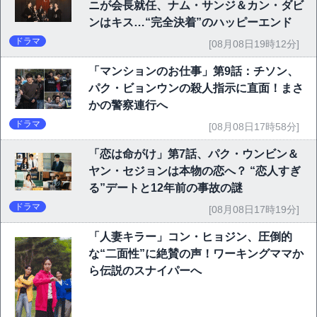
ニが会長就任、ナム・サンジ＆カン・ダビ
ンはキス…“完全決着”のハッピーエンド
ドラマ
[08月08日19時12分]
「マンションのお仕事」第9話：チソン、
パク・ビョンウンの殺人指示に直面！まさ
かの警察連行へ
ドラマ
[08月08日17時58分]
「恋は命がけ」第7話、パク・ウンビン＆
ヤン・セジョンは本物の恋へ？ “恋人すぎ
る”デートと12年前の事故の謎
ドラマ
[08月08日17時19分]
「人妻キラー」コン・ヒョジン、圧倒的
な“二面性”に絶賛の声！ワーキングママか
ら伝説のスナイパーへ