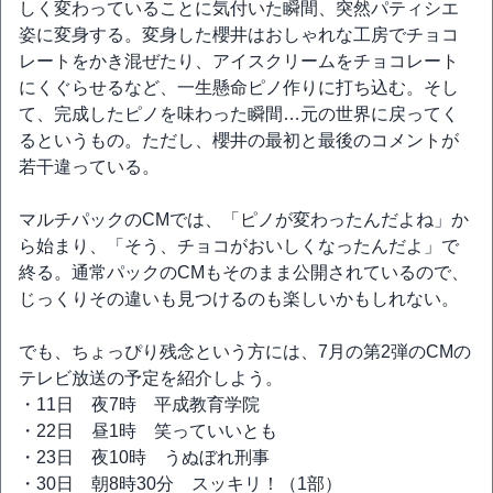
しく変わっていることに気付いた瞬間、突然パティシエ
姿に変身する。変身した櫻井はおしゃれな工房でチョコ
レートをかき混ぜたり、アイスクリームをチョコレート
にくぐらせるなど、一生懸命ピノ作りに打ち込む。そし
て、完成したピノを味わった瞬間…元の世界に戻ってく
るというもの。ただし、櫻井の最初と最後のコメントが
若干違っている。
マルチパックのCMでは、「ピノが変わったんだよね」か
ら始まり、「そう、チョコがおいしくなったんだよ」で
終る。通常パックのCMもそのまま公開されているので、
じっくりその違いも見つけるのも楽しいかもしれない。
でも、ちょっぴり残念という方には、7月の第2弾のCMの
テレビ放送の予定を紹介しよう。
・11日 夜7時 平成教育学院
・22日 昼1時 笑っていいとも
・23日 夜10時 うぬぼれ刑事
・30日 朝8時30分 スッキリ！（1部）