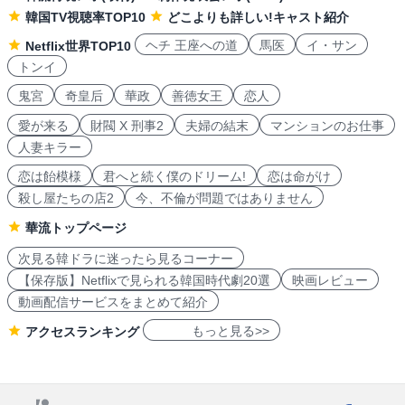
韓国TV視聴率TOP10
どこよりも詳しい!キャスト紹介
ヘチ 王座への道
馬医
イ・サン
Netflix世界TOP10
トンイ
鬼宮
奇皇后
華政
善徳女王
恋人
愛が来る
財閥 X 刑事2
夫婦の結末
マンションのお仕事
人妻キラー
恋は飴模様
君へと続く僕のドリーム!
恋は命がけ
殺し屋たちの店2
今、不倫が問題ではありません
華流トップページ
次見る韓ドラに迷ったら見るコーナー
【保存版】Netflixで見られる韓国時代劇20選
映画レビュー
動画配信サービスをまとめて紹介
もっと見る>>
アクセスランキング