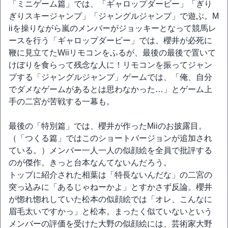
「ミニゲーム篇」では、「ギャロップダービー」「ぎり
ぎりスキージャンプ」「ジャングルジャンプ」で遊ぶ。M
iiを操りながら嵐のメンバーがジョッキーとなって競馬レ
ースを行う「ギャロップダービー」では、櫻井が必死に
鞭に見立てたWiiリモコンをふるが、最後の最後で置いて
けぼりを食らって残念な人に！リモコンを振ってジャン
プする「ジャングルジャンプ」ゲームでは、「俺、自分
でダメなゲームがあるとは思わなかった…」とゲーム上
手の二宮が苦戦する一幕も。
最後の「特別篇」では、櫻井が作ったMiiのお披露目。
（「つくる篇」ではこのショートバージョンが追加され
ている。）メンバー一人一人の似顔絵を全員で批評する
のが傑作。きっと台本なんてないんだろう。
トップに紹介された相葉は「特長ないんだな」の二宮の
突っ込みに「あるじゃねーかよ」とすかさず反論。櫻井
が惚れ惚れしていた松本の似顔絵では「オレ、こんなに
眉毛太いですかっ」と松本。まったく似ていないという
メンバーの評価を受けた大野の似顔絵には、芸術家大野