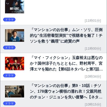
ドラマ
[11時01分]
「マンションのお仕事」ムン・ソリ、圧倒
的な“生活密着型演技”で視聴者を魅了！チ
ソンを救う“義理”に絶賛の声
ドラマ
[11時00分]
「マイ・フィクション」玉森裕太は悪なの
か？国仲涼子たちとともに、野村周平、宮
澤エマを陥れた【第6話ネタバレと第7話予
告】
ドラマ
[10時34分]
「マンションのお仕事」第9・10話：チソ
ン、178億ウォン横領の濡れ衣！父親同然
のチョン・ジニョンを失い復讐へ【ネタバ
レ】
ドラマ
[10時15分]