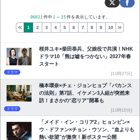
96611
件中
1
～
15
件を表示しています。
1
2
3
4
5
6
7
8
9
10
桜井ユキ×柴田恭兵、父娘役で共演！NHK
ドラマ10「熊は嘘をつかない」2027年春
スタート
ドラマ
[11時27分]
橋本環奈×チェ・ジョンヒョプ「バカンス
の法則」第7話、イケメン3人組が突然来
訪！まさかの“恋リア”開幕も
ドラマ
[11時15分]
「メイド・イン・コリア2」ヒョンビン×
ウ・ドファン×チョン・ウソン、“血よりも
熱い欲望”が激突！新ポスター公開