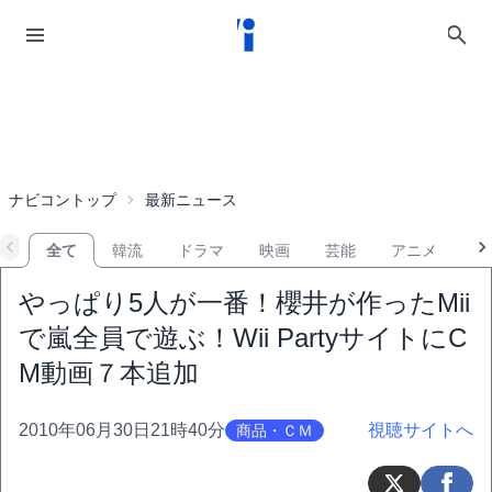
ナビコントップ
最新ニュース
全て
韓流
ドラマ
映画
芸能
アニメ
音
やっぱり5人が一番！櫻井が作ったMii
で嵐全員で遊ぶ！Wii PartyサイトにC
M動画７本追加
2010年06月30日21時40分
視聴サイトへ
商品・ＣＭ