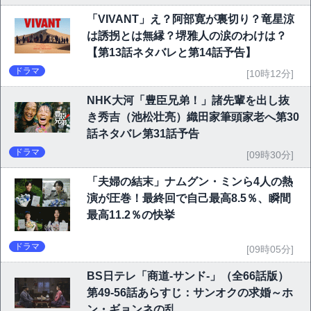
「VIVANT」え？阿部寛が裏切り？竜星涼
は誘拐とは無縁？堺雅人の涙のわけは？
【第13話ネタバレと第14話予告】
ドラマ
[10時12分]
NHK大河「豊臣兄弟！」諸先輩を出し抜
き秀吉（池松壮亮）織田家筆頭家老へ第30
話ネタバレ第31話予告
ドラマ
[09時30分]
「夫婦の結末」ナムグン・ミンら4人の熱
演が圧巻！最終回で自己最高8.5％、瞬間
最高11.2％の快挙
ドラマ
[09時05分]
BS日テレ「商道-サンド-」（全66話版）
第49-56話あらすじ：サンオクの求婚～ホ
ン・ギョンネの乱