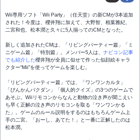
Wii専用ソフト「Wii Party」（任天堂）の新CMが3本追加
された！今度は、櫻井翔に加えて、大野智、相葉雅紀、
二宮和也、松本潤と久々に5人揃ってのCMとなった。
新しく追加されたCMは、「リビングパーティー篇」「ミ
ニゲーム篇」「特別篇」。メンバー5人は、
ナビコン記事
でも紹介した
櫻井翔が全員に似せて作った似顔絵キャラ
クター“Mii”を使ってゲームを楽しむ。
「リビングパーティー篇」では、「ワンワンカルタ」
「びんかんバクダン」「個人的クイズ」の3つのゲームで
あそぶ。Wiiリモコンからなんと動物の泣き声が聞こえい
ち早く正解の泣き声のリモコンを取る「ワンワンかる
た」。ゲームのルール説明をするのはもちろんゲーム上
手の二宮。「おーし、あてた！」と一番に正解したのは
松本潤。