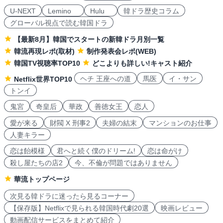
U-NEXT
Lemino
Hulu
韓ドラ歴史コラム
グローバル視点で読む韓国ドラ
【最新8月】韓国でスタートの新韓ドラ月別一覧
韓流再現レポ(取材)
制作発表会レポ(WEB)
韓国TV視聴率TOP10
どこよりも詳しい!キャスト紹介
ヘチ 王座への道
馬医
イ・サン
Netflix世界TOP10
トンイ
鬼宮
奇皇后
華政
善徳女王
恋人
愛が来る
財閥 X 刑事2
夫婦の結末
マンションのお仕事
人妻キラー
恋は飴模様
君へと続く僕のドリーム!
恋は命がけ
殺し屋たちの店2
今、不倫が問題ではありません
華流トップページ
次見る韓ドラに迷ったら見るコーナー
【保存版】Netflixで見られる韓国時代劇20選
映画レビュー
動画配信サービスをまとめて紹介