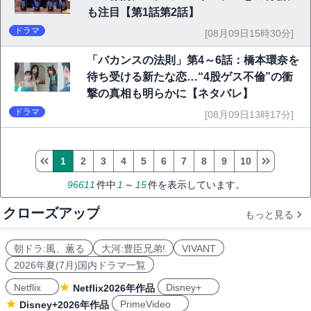
も注目【第1話第2話】
ドラマ
[08月09日15時30分]
「バカンスの法則」第4～6話：橋本環奈を
待ち受ける新たな恋…“4股ゲス不倫”の衝
撃の真相も明らかに【ネタバレ】
ドラマ
[08月09日13時17分]
1
2
3
4
5
6
7
8
9
10
96611
件中
1
～
15
件を表示しています。
クローズアップ
もっと見る
朝ドラ:風、薫る
大河:豊臣兄弟!
VIVANT
2026年夏(7月)国内ドラマ一覧
Netflix
Disney+
Netflix2026年作品
PrimeVideo
Disney+2026年作品