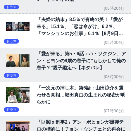
ドラマ
[08時20分]
「夫婦の結末」8.5％で有終の美！「愛が
来る」15.1％、「恋は命がけ」6.2％、
「マンションのお仕事」6.1％【8月9日視
聴率TOP10】
ドラマ
[08時00分]
「愛が来る」第5・6話：ハ・ソクジン、ア
ン・ヒヨンの8歳の息子に“もしかして俺の
息子？”親子鑑定へ【ネタバレ】
ドラマ
[08時00分]
「一次元の挿し木」第6話：山田涼介を震
わせる真相…堀田真由の生まれの秘密が明
らかに
ドラマ
[07時30分]
「財閥 x 刑事2」アン・ボヒョンが爆弾テ
ロの標的に！チョン・ウンチェとの再会に