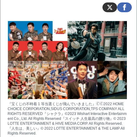
『宝くじの不時着 1 等当選くじが飛んでいきました』🄫🄫2022 HOME
CHOICE CORPORATION,SIDUS CORPORATION,TPS COMPANY ALL
RIGHTS RESERVED『シャクラ』©2023 Wishart Interactive Entertainm
ent Co., Ltd. All Rights Reserved『スイッチ 人生最高の贈り物』© 2023
LOTTE ENTERTAINMENT & HIVE MEDIA CORP. All Rights Reserved.
『人生は、美しい』© 2022 LOTTE ENTERTAINMENT & THE LAMP All
Rights Reserved.