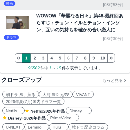
映画
[08時53分]
WOWOW「華麗なる日々」第46-最終回あ
らすじ：チョン・イルとチョン・インソ
ン、互いの気持ちを確かめ合い恋人に
ドラマ
[08時30分]
1
2
3
4
5
6
7
8
9
10
96562
件中
1
～
15
件を表示しています。
クローズアップ
もっと見る
朝ドラ:風、薫る
大河:豊臣兄弟!
VIVANT
2026年夏(7月)国内ドラマ一覧
Netflix
Disney+
Netflix2026年作品
PrimeVideo
Disney+2026年作品
U-NEXT
Lemino
Hulu
韓ドラ歴史コラム