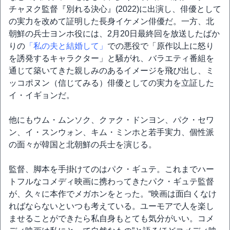
チャヌク監督『別れる決心』(2022)に出演し、俳優として
の実力を改めて証明した長身イケメン俳優だ。一方、北
朝鮮の兵士ヨンホ役には、2月20日最終回を放送したばか
りの
「私の夫と結婚して」
での悪役で「原作以上に怒り
を誘発するキャラクター」と騒がれ、バラエティ番組を
通じて築いてきた親しみのあるイメージを飛び出し、ミ
ッコポヌン（信じてみる）俳優としての実力を立証した
イ・イギョンだ。
他にもウム・ムンソク、クァク・ドンヨン、パク・セワ
ン、イ・スンウォン、キム・ミンホと若手実力、個性派
の面々が韓国と北朝鮮の兵士を演じる。
監督、脚本を手掛けてのはパク・ギュテ。これまでハー
トフルなコメディ映画に携わってきたパク・ギュテ監督
が、久々に本作でメガホンをとった。“映画は面白くなけ
ればならないといつも考えている。ユーモアで人を楽し
ませることができたら私自身もとても気分がいい。コメ