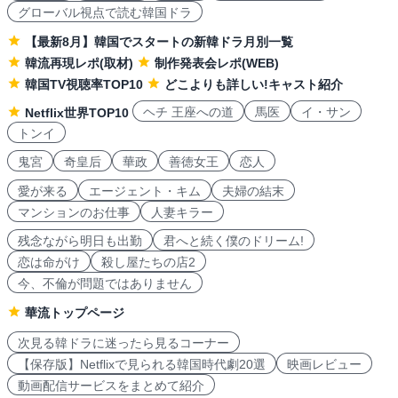
グローバル視点で読む韓国ドラ
【最新8月】韓国でスタートの新韓ドラ月別一覧
韓流再現レポ(取材)
制作発表会レポ(WEB)
韓国TV視聴率TOP10
どこよりも詳しい!キャスト紹介
ヘチ 王座への道
馬医
イ・サン
Netflix世界TOP10
トンイ
鬼宮
奇皇后
華政
善徳女王
恋人
愛が来る
エージェント・キム
夫婦の結末
マンションのお仕事
人妻キラー
残念ながら明日も出勤
君へと続く僕のドリーム!
恋は命がけ
殺し屋たちの店2
今、不倫が問題ではありません
華流トップページ
次見る韓ドラに迷ったら見るコーナー
【保存版】Netflixで見られる韓国時代劇20選
映画レビュー
動画配信サービスをまとめて紹介