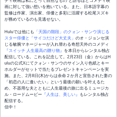
ディ映画は私にとって自然なもの”と語るほどコメディ映
画に対して強い想いを抱いている。また、日本語字幕の
監修は作家、演出家、俳優と多彩に活躍する松尾スズキ
が務めているのも見逃せない。
Huluでは他にも
「天国の階段」のクォン・サンウ演じる
スター俳優と
「サイコだけど大丈夫」
のオ・ジョンセ演
じる敏腕マネージャーが入れ替わる奇想天外のコメディ
『スイッチ 人生最高の贈り物』
を本日からレンタル独占
配信している。これを記念して。2月23日（金）からはH
uluの公式Xにてクォン・サンウのサイン入り色紙とキー
ホルダーがセットで当たるプレゼントキャンペーンを実
施。また、2月8日(木)からは余命２か月と宣告された妻の
「初恋の人に逢いたい」という最後の願いを叶えるた
め、不器用な夫とともに人生最後の旅に出るミュージカ
ル・ロードムービー
『人生は、美しい』
もレンタル独占
配信する。
信中！