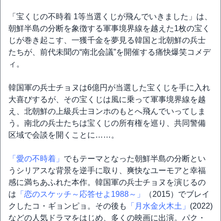
「宝くじの不時着 1等当選くじが飛んでいきました」は、
朝鮮半島の分断を象徴する軍事境界線を越えた1枚の宝く
じが巻き起こす、一獲千金を夢見る韓国と北朝鮮の兵士
たちが、前代未聞の“南北会議”を開催する痛快爆笑コメデ
ィ。
韓国軍の兵士チョヌは6億円が当選した宝くじを手に入れ
大喜びするが、その宝くじは風に乗って軍事境界線を越
え、北朝鮮の上級兵士ヨンホのもとへ飛んでいってしま
う。南北の兵士たちは宝くじの所有権を巡り、共同警備
区域で会談を開くことに……。
「愛の不時着」
でもテーマとなった朝鮮半島の分断とい
うシリアスな背景を逆手に取り、爽快なユーモアと幸福
感に満ちあふれた本作。韓国軍の兵士チョヌを演じるの
は
「恋のスケッチ～応答せよ1988～」
（2015）でブレイ
クしたコ・ギョンピョ。その後も
「月水金火木土」
(2022)
などの人気ドラマをはじめ、多くの映画に出演。パク・