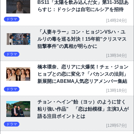
BS11「太陽を飲み込んだ女」第31-35話あ
らすじ：ドゥシクは自宅にルシアを招待
ドラマ
[14時24分]
「人妻キラー」コン・ヒョジンVSハ・ユ
ルリの毒を巡る対決！15年前“クリスマス
狙撃事件”の真相が明らかに
ドラマ
[13時34分]
橋本環奈、恋リアに大爆笑！チェ・ジョン
ヒョプとの恋に変化？「バカンスの法則」
新展開にABEMA人気恋リアメンバー集結
ドラマ
[13時18分]
チョン・ヘイン“飴（ヨッ）のように甘く
粘り強い作品” 「恋は飴模様」主演3人が
語る注目ポイントとは
ドラマ
[12時57分]