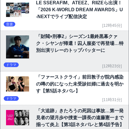
LE SSERAFIM、ATEEZ、RIIZEら出演！
「2026 K-WORLD DREAM AWARDS」U
-NEXTでライブ配信決定
音楽
[12時45分]
「財閥×刑事2」シーズン1最終黒幕クァ
ク・シヤンが帰還！囚人服姿で再登場…特
別出演リレーのトップバッターに
ドラマ
[12時23分]
「ファーストクライ」前田敦子が院内感染
の噂の的になった未受診妊婦に過去を明か
す【第5話ネタバレ】
ドラマ
[11時31分]
「大追跡」きたろうの死因は事故…第一発
見者の望月歩や捜査一課長の遠藤憲一まで
揃って炎上【第3話ネタバレと第4話予告】