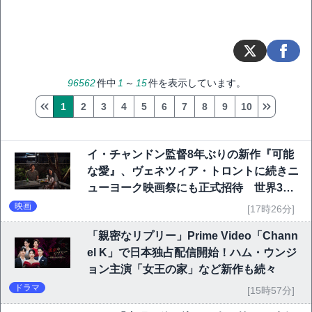
96562
件中
1
～
15
件を表示しています。
1
2
3
4
5
6
7
8
9
10
イ・チャンドン監督8年ぶりの新作『可能
な愛』、ヴェネツィア・トロントに続きニ
ューヨーク映画祭にも正式招待 世界3大
映画祭で快挙｜Netflix映画
映画
[17時26分]
「親密なリプリー」Prime Video「Chann
el K」で日本独占配信開始！ハム・ウンジ
ョン主演「女王の家」など新作も続々
ドラマ
[15時57分]