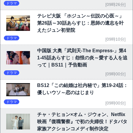
ドラマ
[09時26分]
テレビ大阪 「ホジュン～伝説の心医～」
第26話～30話あらすじ：恩師の遺志を叶
えたジュン初登院
ドラマ
[09時10分]
中国版 大奥「武則天-The Empress-」第4
1-45話あらすじ：怨恨の炎～愛する人を追
って｜BS11｜予告動画
ドラマ
[09時00分]
BS12「この結婚は社内秘で」第19-24話：
優しいウソ～恋のはじまり
ドラマ
[09時00分]
チャ・テヒョン×オム・ジウォン、Netflix
映画『復職警察』で初の夫婦役！ドタバタ
家族アクションコメディ制作決定