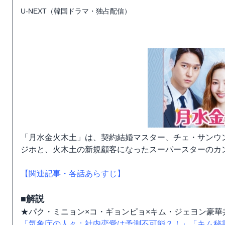
U-NEXT（韓国ドラマ・独占配信）
「月水金火木土」は、契約結婚マスター、チェ・サンウ
ジホと、火木土の新規顧客になったスーパースターのカ
【関連記事・各話あらすじ】
■解説
★パク・ミニョン×コ・ギョンピョ×キム・ジェヨン豪華
「気象庁の人々：社内恋愛は予測不可能？！」
「キム秘