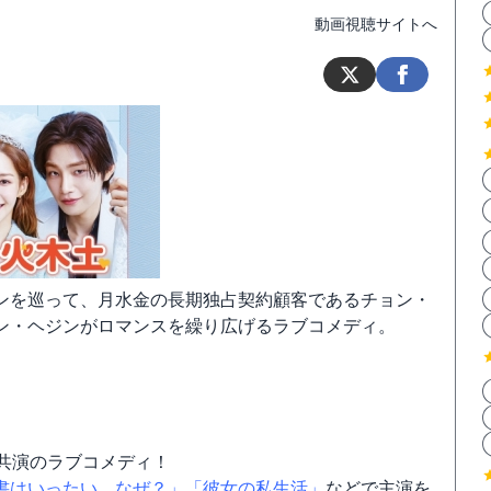
動画視聴サイトへ
ンを巡って、月水金の長期独占契約顧客であるチョン・
ン・ヘジンがロマンスを繰り広げるラブコメディ。
共演のラブコメディ！
書はいったい、なぜ？」
「彼女の私生活」
などで主演を