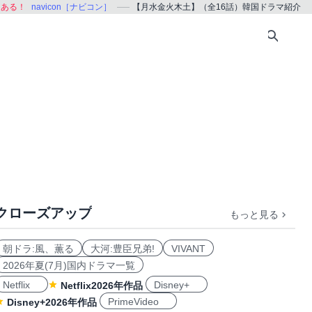
、ある！
navicon［ナビコン］
【月水金火木土】（全16話）韓国ドラマ紹介
クローズアップ
もっと見る
朝ドラ:風、薫る
大河:豊臣兄弟!
VIVANT
2026年夏(7月)国内ドラマ一覧
Netflix
Disney+
Netflix2026年作品
PrimeVideo
Disney+2026年作品