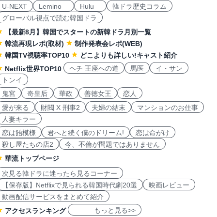
U-NEXT
Lemino
Hulu
韓ドラ歴史コラム
グローバル視点で読む韓国ドラ
【最新8月】韓国でスタートの新韓ドラ月別一覧
韓流再現レポ(取材)
制作発表会レポ(WEB)
韓国TV視聴率TOP10
どこよりも詳しい!キャスト紹介
ヘチ 王座への道
馬医
イ・サン
Netflix世界TOP10
トンイ
鬼宮
奇皇后
華政
善徳女王
恋人
愛が来る
財閥 X 刑事2
夫婦の結末
マンションのお仕事
人妻キラー
恋は飴模様
君へと続く僕のドリーム!
恋は命がけ
殺し屋たちの店2
今、不倫が問題ではありません
華流トップページ
次見る韓ドラに迷ったら見るコーナー
【保存版】Netflixで見られる韓国時代劇20選
映画レビュー
動画配信サービスをまとめて紹介
もっと見る>>
アクセスランキング