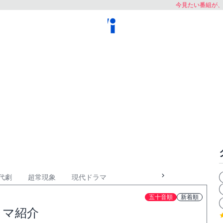
今見たい番組が
代劇
超常現象
現代ドラマ
五十音順
新着順
ラマ紹介