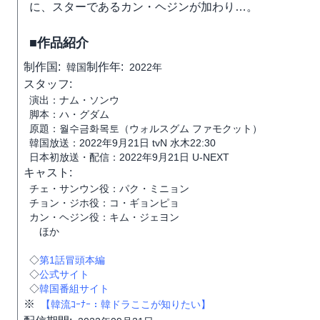
に、スターであるカン・ヘジンが加わり…。
■作品紹介
制作国:
制作年:
韓国
2022年
スタッフ:
演出：ナム・ソンウ
脚本：ハ・グダム
原題：월수금화목토（ウォルスグム ファモクット）
韓国放送：2022年9月21日 tvN 水木22:30
日本初放送・配信：2022年9月21日 U-NEXT
キャスト:
チェ・サンウン役：パク・ミニョン
チョン・ジホ役：コ・ギョンピョ
カン・ヘジン役：キム・ジェヨン
ほか
◇
第1話冒頭本編
◇
公式サイト
◇
韓国番組サイト
※
【韓流ｺｰﾅｰ：韓ドラここが知りたい】