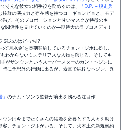
作でそんな彼女の相手役を務めるのは、
「D.P. －脱走兵
む抜群の演技力と存在感を持つコ・ギョンピョと、モデ
を浴び、そのプロポーションと甘いマスクが特徴のキ
うな関係性を見せていくのか―期待大のラブコメディ！
 選ぶのはどっち!?
の“月水金”を長期契約しているチョン・ジホに扮し、
何もわからないミステリアスな人物を演じる。そしてキ
相手がサンウンというスーパースターのカン・ヘジンに
、時に予想外の行動に出るが、素直で純粋なヘジン。異
居」
のナム・ソンウ監督が演出を務める注目作。
ンウンは今までたくさんの結婚を必要とする人々を助け
顧客、チョン・ジホがいる。そして、火木土の新規契約