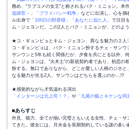
務め、“ラブコメの女王”と称されるパク・ミニョン。本
追跡官－」
「プライバシー戦争」
などに出演し、心を掴
ル出身で
「100日の郎君様」
「あなたに似た人」
で注目
ム・ジェヨンだ。この2人とパク・ミニョンが、どのよ
★コ・ギョンピョとキム・ジェヨン、異なる魅力の２人♡
コ・ギョンピョは、パク・ミニョン扮するチェ・サンウン
サンウンと5年も続く関係だが、夕食を共にとる以外、
ム・ジェヨンは、”火木土”の新規契約者であり、初恋の
扮する。無口でありながら、どこか愛しい人柄のジホと
なる魅力が光る2人、サンウンはどちらを選ぶのか…!?
★感覚的ながら才気溢れる演出
「インターンは元上司！？」
や
「九尾の狐とキケンな同
■あらすじ
外見、能力、全てが揃い完璧ともいえる女性、チェ・サ
てきた。彼女には、月水金を長期契約している謎の多い