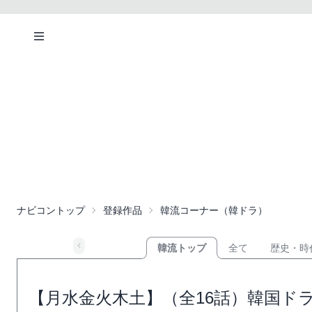
ナビコントップ
登録作品
韓流コーナー（韓ドラ）
韓流トップ
全て
歴史・時
【月水金火木土】（全16話）韓国ド