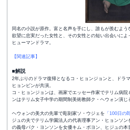
同名の小説が原作。富と名声を手にし、誰もが羨むよう
欲望に忠実だった女性と、その女性との短い出会いによ
ヒューマンドラマ。
【関連記事】
■解説
2年ぶりのドラマ復帰となるコ・ヒョンジョンと、ドラ
ヒョンビンが共演。
コ・ヒョンジョンは、画家でエッセー作家でテリム病院
ンはテリム女子中学の期間制美術教師ク・ヘウォン演じ
ヘウォンの美大の先輩で彫刻家ソ・ウジェを
「100日の
ジュの夫でテリム学園法人の代表理事アン・ヒョンソン
の義母パク・ヨンソンを女優キム・ボヨン、ヒジュの本