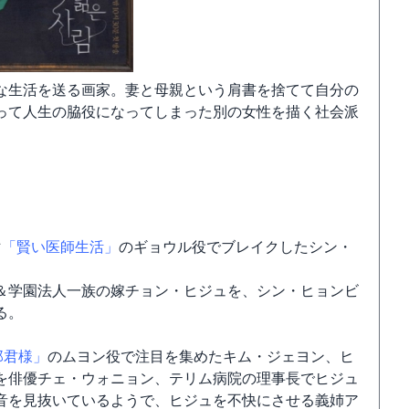
な生活を送る画家。妻と母親という肩書を捨てて自分の
って人生の脇役になってしまった別の女性を描く社会派
マ
「賢い医師生活」
のギョウル役でブレイクしたシン・
＆学園法人一族の嫁チョン・ヒジュを、シン・ヒョンビ
る。
郎君様」
のムヨン役で注目を集めたキム・ジェヨン、ヒ
を俳優チェ・ウォニョン、テリム病院の理事長でヒジュ
音を見抜いているようで、ヒジュを不快にさせる義姉ア