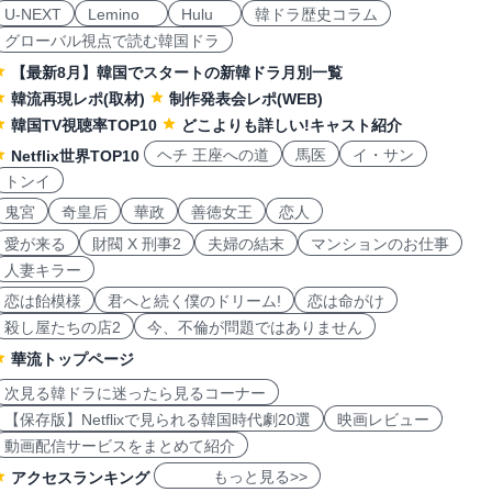
U-NEXT
Lemino
Hulu
韓ドラ歴史コラム
グローバル視点で読む韓国ドラ
【最新8月】韓国でスタートの新韓ドラ月別一覧
韓流再現レポ(取材)
制作発表会レポ(WEB)
韓国TV視聴率TOP10
どこよりも詳しい!キャスト紹介
ヘチ 王座への道
馬医
イ・サン
Netflix世界TOP10
トンイ
鬼宮
奇皇后
華政
善徳女王
恋人
愛が来る
財閥 X 刑事2
夫婦の結末
マンションのお仕事
人妻キラー
恋は飴模様
君へと続く僕のドリーム!
恋は命がけ
殺し屋たちの店2
今、不倫が問題ではありません
華流トップページ
次見る韓ドラに迷ったら見るコーナー
【保存版】Netflixで見られる韓国時代劇20選
映画レビュー
動画配信サービスをまとめて紹介
もっと見る>>
アクセスランキング