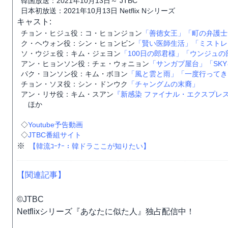
韓国放送：2021年10月13日～ JTBC
日本初放送：2021年10月13日 Netflix Nシリーズ
キャスト:
チョン・ヒジュ役：コ・ヒョンジョン
「善徳女王」
「町の弁護士
ク・ヘウォン役：シン・ヒョンビン
「賢い医師生活」
「ミストレ
ソ・ウジェ役：キム・ジェヨン
「100日の郎君様」
「ウンジュの
アン・ヒョンソン役：チェ・ウォニョン
「サンガプ屋台」
「SK
パク・ヨンソン役：キム・ボヨン
「風と雲と雨」
「一度行ってき
チョン・ソヌ役：シン・ドンウク
「チャングムの末裔」
アン・リサ役：キム・スアン
『新感染 ファイナル・エクスプレ
ほか
◇
Youtube予告動画
◇
JTBC番組サイト
※
【韓流ｺｰﾅｰ：韓ドラここが知りたい】
【関連記事】
©JTBC
Netflixシリーズ『あなたに似た人』独占配信中！