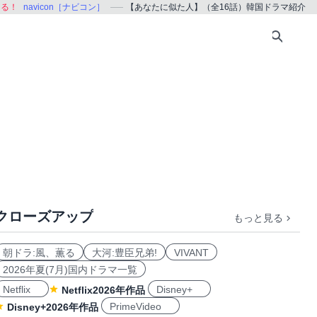
ある！
navicon［ナビコン］
【あなたに似た人】（全16話）韓国ドラマ紹介
クローズアップ
もっと見る
朝ドラ:風、薫る
大河:豊臣兄弟!
VIVANT
2026年夏(7月)国内ドラマ一覧
Netflix
Disney+
Netflix2026年作品
PrimeVideo
Disney+2026年作品