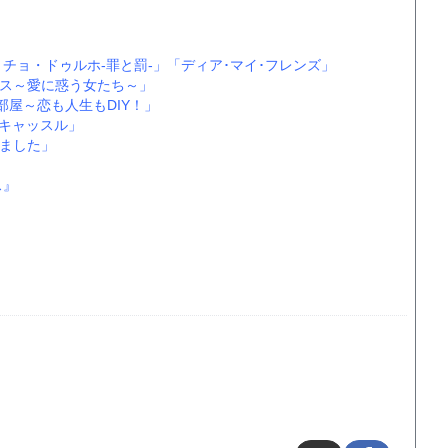
 チョ・ドゥルホ-罪と罰-」
「ディア･マイ･フレンズ」
ス～愛に惑う女たち～」
部屋～恋も人生もDIY！」
Yキャッスル」
ました」
ス』