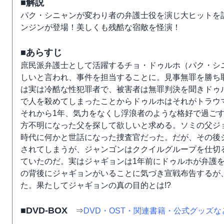
■解説
パク・シニャンが変わり者の弁護士役を演じ大ヒットを
ンジンが登場！美しくも残酷な宿敵を怪演！
■あらすじ
庶民派弁護士として活躍するチョ・ドゥルホ（パク・シ
しいと言われ、事件を担当することに。見事無罪を勝ち
は実は冷酷な性犯罪者で、被害者は無罪判決を聞きドゥ
で人を殺めてしまったことからドゥルホはそれがトラウ
それから1年、気力をなくし浮浪者のような格好で過ご
方不明になった父を探して欲しいと求める。ソミの父ジ
時代に何かと世話になった捜査官だった。だが、その後
されてしまうが、ジャンゴンはククイルグループを仕切
ていたのだ。実はジャギョンは1年前にドゥルホが弁護
の背後にジャギョンがいることに気づき宣戦布告するが
た。果たしてジャギョンの真の目的とは!?
■DVD-BOX
⇒
DVD・OST・関連書籍・公式グッズ