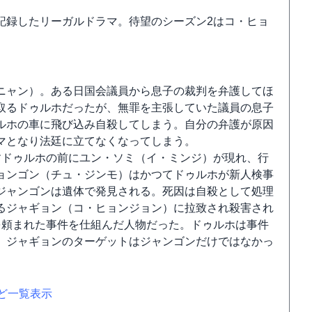
記録したリーガルドラマ。待望のシーズン2はコ・ヒョ
ニャン）。ある日国会議員から息子の裁判を弁護してほ
取るドゥルホだったが、無罪を主張していた議員の息子
ルホの車に飛び込み自殺してしまう。自分の弁護が原因
マとなり法廷に立てなくなってしまう。
すドゥルホの前にユン・ソミ（イ・ミンジ）が現れ、行
ョンゴン（チュ・ジンモ）はかつてドゥルホが新人検事
ジャンゴンは遺体で発見される。死因は自殺として処理
るジャギョン（コ・ヒョンジョン）に拉致され殺害され
を頼まれた事件を仕組んだ人物だった。ドゥルホは事件
、ジャギョンのターゲットはジャンゴンだけではなかっ
など一覧表示