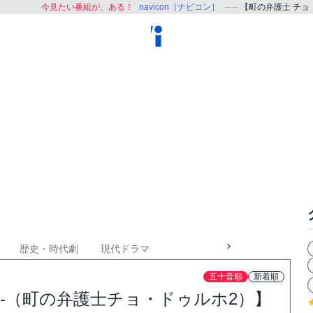
今見たい番組が、ある！
navicon［ナビコン］
【町の弁護士 チョ
歴史・時代劇
現代ドラマ
五十音順
新着順
罰-（町の弁護士チョ・ドゥルホ2）】