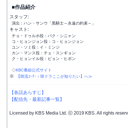
■作品紹介
スタッフ:
演出：ハン・サンウ「黒騎士～永遠の約束～」
キャスト:
チョ・ドゥルホ役：パク・シニャン
コ・ヒョンジョン役：コ・ヒョンジョン
ユン・ソミ役：イ・ミンジ
カン・マンス役：チェ・スンギョン
ク・ヒョンイル役：ピョン・ヒボン
◇
KBC番組公式サイト
※
【韓流ｺｰﾅｰ：韓ドラここが知りたい】へ≫
【各話あらすじ】
【配信先・最新記事一覧】
Licensed by KBS Media Ltd. ⓒ 2019 KBS. All rights reser