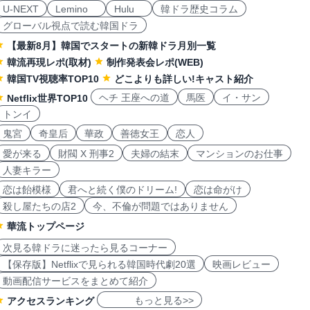
U-NEXT
Lemino
Hulu
韓ドラ歴史コラム
グローバル視点で読む韓国ドラ
【最新8月】韓国でスタートの新韓ドラ月別一覧
韓流再現レポ(取材)
制作発表会レポ(WEB)
韓国TV視聴率TOP10
どこよりも詳しい!キャスト紹介
ヘチ 王座への道
馬医
イ・サン
Netflix世界TOP10
トンイ
鬼宮
奇皇后
華政
善徳女王
恋人
愛が来る
財閥 X 刑事2
夫婦の結末
マンションのお仕事
人妻キラー
恋は飴模様
君へと続く僕のドリーム!
恋は命がけ
殺し屋たちの店2
今、不倫が問題ではありません
華流トップページ
次見る韓ドラに迷ったら見るコーナー
【保存版】Netflixで見られる韓国時代劇20選
映画レビュー
動画配信サービスをまとめて紹介
もっと見る>>
アクセスランキング