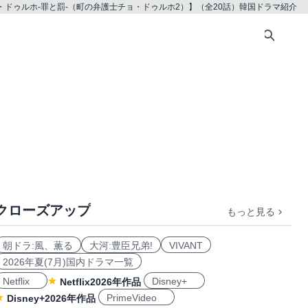
・ドゥルホ-罪と罰-（町の弁護士チョ・ドゥルホ2）】（全20話）韓国ドラマ紹介
クローズアップ
もっと見る
朝ドラ:風、薫る
大河:豊臣兄弟!
VIVANT
2026年夏(7月)国内ドラマ一覧
Netflix
Disney+
Netflix2026年作品
PrimeVideo
Disney+2026年作品