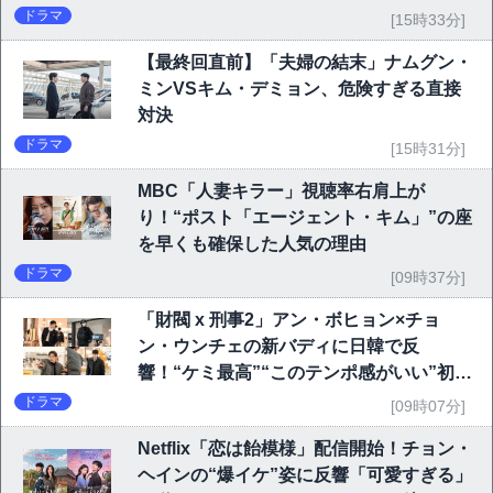
ドラマ
[15時33分]
【最終回直前】「夫婦の結末」ナムグン・
ミンVSキム・デミョン、危険すぎる直接
対決
ドラマ
[15時31分]
MBC「人妻キラー」視聴率右肩上が
り！“ポスト「エージェント・キム」”の座
を早くも確保した人気の理由
ドラマ
[09時37分]
「財閥 x 刑事2」アン・ボヒョン×チョ
ン・ウンチェの新バディに日韓で反
響！“ケミ最高”“このテンポ感がいい”初回
6.1％で好発進
ドラマ
[09時07分]
Netflix「恋は飴模様」配信開始！チョン・
ヘインの“爆イケ”姿に反響「可愛すぎる」