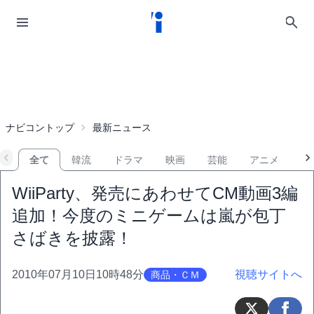
ナビコントップ
最新ニュース
全て
韓流
ドラマ
映画
芸能
アニメ
音
WiiParty、発売にあわせてCM動画3編
追加！今度のミニゲームは嵐が包丁
さばきを披露！
2010年07月10日10時48分
視聴サイトへ
商品・ＣＭ