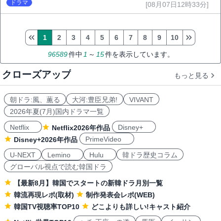
ドラマ
[08月07日12時33分]
1
2
3
4
5
6
7
8
9
10
96589
件中
1
～
15
件を表示しています。
クローズアップ
もっと見る
朝ドラ:風、薫る
大河:豊臣兄弟!
VIVANT
2026年夏(7月)国内ドラマ一覧
Netflix
Disney+
Netflix2026年作品
PrimeVideo
Disney+2026年作品
U-NEXT
Lemino
Hulu
韓ドラ歴史コラム
グローバル視点で読む韓国ドラ
【最新8月】韓国でスタートの新韓ドラ月別一覧
韓流再現レポ(取材)
制作発表会レポ(WEB)
韓国TV視聴率TOP10
どこよりも詳しい!キャスト紹介