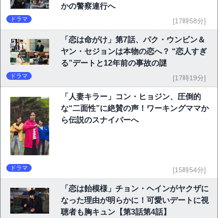
かの警察連行へ
ドラマ
[17時58分]
「恋は命がけ」第7話、パク・ウンビン＆
ヤン・セジョンは本物の恋へ？ “恋人すぎ
る”デートと12年前の事故の謎
ドラマ
[17時19分]
「人妻キラー」コン・ヒョジン、圧倒的
な“二面性”に絶賛の声！ワーキングママか
ら伝説のスナイパーへ
ドラマ
[15時54分]
「恋は飴模様」チョン・ヘインがヤクザに
なった理由が明らかに！可愛いデートに視
聴者も胸キュン【第3話第4話】