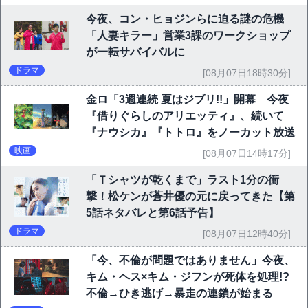
今夜、コン・ヒョジンらに迫る謎の危機
「人妻キラー」営業3課のワークショップ
が一転サバイバルに
ドラマ
[08月07日18時30分]
金ロ「3週連続 夏はジブリ!!」開幕 今夜
『借りぐらしのアリエッティ』、続いて
『ナウシカ』『トトロ』をノーカット放送
映画
[08月07日14時17分]
「Ｔシャツが乾くまで」ラスト1分の衝
撃！松ケンが蒼井優の元に戻ってきた【第
5話ネタバレと第6話予告】
ドラマ
[08月07日12時40分]
「今、不倫が問題ではありません」今夜、
キム・ヘス×キム・ジフンが死体を処理!?
不倫→ひき逃げ→暴走の連鎖が始まる