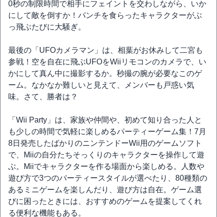
0秒の制限時間で相手にフェイントを交わしながら、いか
にして敵を倒すか！パンチを食らったキャラクターがぶ
っ飛ぶたびに大騒ぎ。
最後の「UFOカメラマン」は、相葉がお休みして二宮も
参戦！空を自在に飛ぶUFOをWiiリモコンのカメラで、い
かにして真ん中に撮影するか。秒撮の腕が必要なこのゲ
ーム。なかなか難しいと見えて、メンバーも戸惑い気
味。さて、勝者は？
「Wii Party」は、家族や仲間や、初めて知り合った人と
も少しの時間で気軽に楽しめるパーティーゲーム集！7月
8日発売したばかりのニンテンドーWii用のゲームソフト
で、Miiの自分たちそっくりのキャラクターを操作して遊
ぶ。Miiでキャラクターを作る場面から楽しめる。人数や
遊び方で3つのパーティースタイルが選べたり、80種類の
あるミニゲームを楽しんだり、遊び方は自在。ゲーム選
びに困ったときには、おすすめのゲームを提案してくれ
る便利な機能もある。