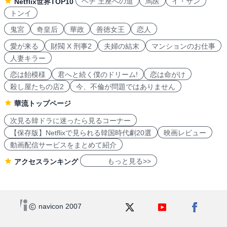
ヘチ 王座への道
馬医
イ・サン
Netflix世界TOP10
トンイ
鬼宮
奇皇后
華政
善徳女王
恋人
愛が来る
財閥 X 刑事2
夫婦の結末
マンションのお仕事
人妻キラー
恋は飴模様
君へと続く僕のドリーム!
恋は命がけ
殺し屋たちの店2
今、不倫が問題ではありません
華流トップページ
次見る韓ドラに迷ったら見るコーナー
【保存版】Netflixで見られる韓国時代劇20選
映画レビュー
動画配信サービスをまとめて紹介
もっと見る>>
アクセスランキング
navicon 2007