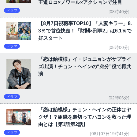
王道ロコ×ノワール×アクションで注目
ドラマ
[08時40分]
【8月7日視聴率TOP10】「人妻キラー」8.
3％で首位快走！「財閥×刑事2」は6.1％で
好スタート
ドラマ
[08時00分]
「恋は飴模様」イ・ジュニョンがサプライ
ズ出演！チョン・ヘインの“弟分”役で再共
演
ドラマ
[02時06分]
「恋は飴模様」チョン・ヘインの正体はヤ
クザ！？組織を裏切ってハヨンを救った理
由とは【第1話第2話】
ドラマ
[08月07日19時41分]