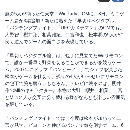
嵐の5人が揃った任天堂「Wii Party」CMに、8日、ミニゲ
ーム篇が3編追加！新たに増えた「早切りベジタブル」
「パンチングファイト」「UFOカメラマン」のCMでも、
大野智、櫻井翔、相葉雅紀、二宮和也、松本潤の5人が仲
良く遊んでゲームの面白さを表現している。
「早切りベジタブル篇」は、包丁に見立てたWiiリモコン
で、誰が一番早く野菜を切ることができるかを競うゲー
ム。2007年にドラマ「バンビーノ！」でシェフを演じた
松本がゲームを仕切り、残りの4人がいっせいにリモコン
の包丁で腕を競う。もちろん、テレビに映るのは、櫻井
作のMiiのキャラクター。本物の大野、櫻井、相葉、二宮
とMiiの4人が交互に切り替わる様がなんとも楽しい雰囲気
を醸している。
「パンチングファイト」では、今度は松本が加わって二
宮が見学。ビヨーンと伸びるパンチで敵を倒すゲーム。6