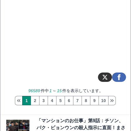
96589
件中
1
～
15
件を表示しています。
1
2
3
4
5
6
7
8
9
10
「マンションのお仕事」第9話：チソン、
パク・ビョンウンの殺人指示に直面！まさ