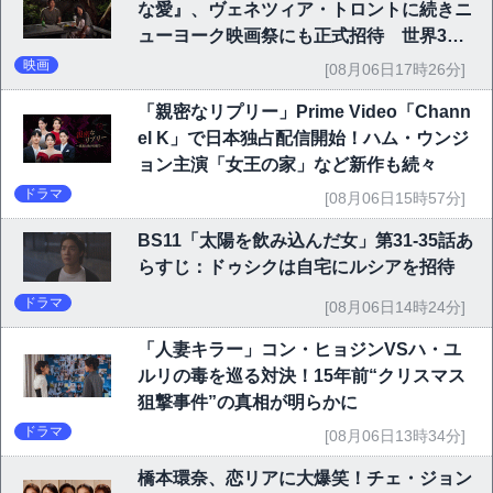
な愛』、ヴェネツィア・トロントに続きニ
ューヨーク映画祭にも正式招待 世界3大
映画祭で快挙｜Netflix映画
映画
[08月06日17時26分]
「親密なリプリー」Prime Video「Chann
el K」で日本独占配信開始！ハム・ウンジ
ョン主演「女王の家」など新作も続々
ドラマ
[08月06日15時57分]
BS11「太陽を飲み込んだ女」第31-35話あ
らすじ：ドゥシクは自宅にルシアを招待
ドラマ
[08月06日14時24分]
「人妻キラー」コン・ヒョジンVSハ・ユ
ルリの毒を巡る対決！15年前“クリスマス
狙撃事件”の真相が明らかに
ドラマ
[08月06日13時34分]
橋本環奈、恋リアに大爆笑！チェ・ジョン