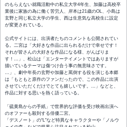
のもらえない就職活動中の私立大学4年生、加藤は高校卒
業後に家族の為に働く苦労人、岸本は21歳のOL、小島は
玄野と同じ私立大学の学生、西は生意気な高校生に設定
が変更されている。
公式サイトには、出演者たちのコメントも公開されてい
る。二宮は「大好きな作品に出られるだけで幸せです！
それが皆さんの大好きな作品になる様、がんばりま
す！…」、松山は「エンターテイメントではありますが
描いているテーマは傷つけ合う事の無意味さです。
…」、劇中年長の玄野や加藤と罵倒する役を演じる本郷
は「もともと原作のファンだったので、この作品に出演
させていただくだけでとても嬉しいです。…」などと、
作品に対する思いを熱く語っている。
「硫黄島からの手紙」で世界的な評価を受け映画出演へ
のオファーも殺到する俳優二宮。
「デスノート」の“L”など特異なキャラクターや「ノルウ
ェイの森」などで世界ら注目されている松山。