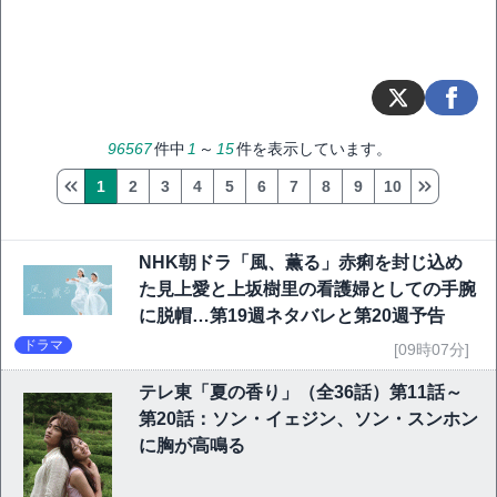
96567
件中
1
～
15
件を表示しています。
1
2
3
4
5
6
7
8
9
10
NHK朝ドラ「風、薫る」赤痢を封じ込め
た見上愛と上坂樹里の看護婦としての手腕
に脱帽…第19週ネタバレと第20週予告
ドラマ
[09時07分]
テレ東「夏の香り」（全36話）第11話～
第20話：ソン・イェジン、ソン・スンホン
に胸が高鳴る