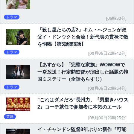
ドラマ
[06時30分]
「殺し屋たちの店2」キム・へジュンが叔
父イ・ドンウクと合流！新代表の貫禄で敵
を恫喝【第5話第6話】
ドラマ
[08月06日22時42分]
【あすから】「完璧な家族」WOWOWで
一挙放送！行定勲監督が演出した話題の韓
国ミステリー（全話あらすじ）
ドラマ
[08月06日20時54分]
“これはダメだろ”長州力、『男磨きハウス
2』コーチ就任で参加者に本気のエール
芸能
[08月06日20時25分]
イ・チャンドン監督8年ぶりの新作『可能