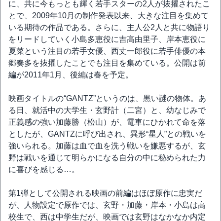
に、共に今もっとも輝く若手スターの2人が抜擢されたこ
とで、2009年10月の制作発表以来、大きな注目を集めて
いる期待の作品である。さらに、主人公2人と共に物語り
をリードしていく小島多恵役に吉高由里子、岸本恵役に
夏菜という注目の若手女優、西丈一郎役に若手俳優の本
郷奏多を抜擢したことでも注目を集めている。公開は前
編が2011年1月、後編は春を予定。
映画タイトルの“GANTZ”というのは、黒い謎の物体。あ
る日、就活中の大学生・玄野計（二宮）と、幼なじみで
正義感の強い加藤勝（松山）が、電車にひかれて命を落
としたが、GANTZに呼び出され、異形“星人”との戦いを
強いられる。加藤は血で血を洗う戦いを嫌悪するが、玄
野は戦いを通じて明らかになる自分の中に秘められた力
に喜びを感じる…。
第1弾として公開される映画の前編はほぼ原作に忠実だ
が、人物設定で原作では、玄野・加藤・岸本・小島は高
校生で、西は中学生だが、映画では玄野はなかなか内定