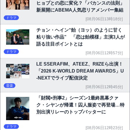
ヒョプとの恋に変化？「バカンスの法則」
新展開にABEMA人気恋リアメンバー集結
ドラマ
[08月06日13時18分]
チョン・ヘイン“飴（ヨッ）のように甘く
粘り強い作品” 「恋は飴模様」主演3人が
語る注目ポイントとは
ドラマ
[08月06日12時57分]
LE SSERAFIM、ATEEZ、RIIZEら出演！
「2026 K-WORLD DREAM AWARDS」U
-NEXTでライブ配信決定
音楽
[08月06日12時45分]
「財閥×刑事2」シーズン1最終黒幕クァ
ク・シヤンが帰還！囚人服姿で再登場…特
別出演リレーのトップバッターに
ドラマ
[08月06日12時23分]