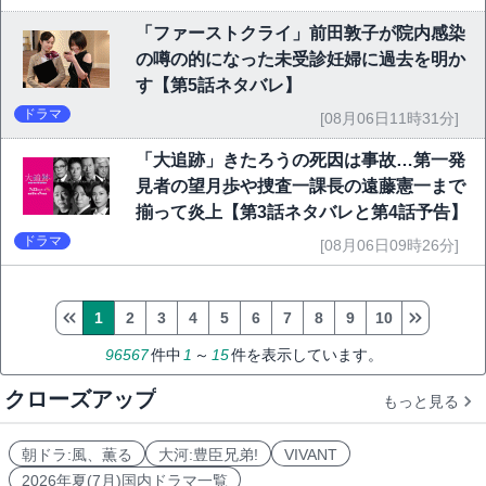
「ファーストクライ」前田敦子が院内感染
の噂の的になった未受診妊婦に過去を明か
す【第5話ネタバレ】
ドラマ
[08月06日11時31分]
「大追跡」きたろうの死因は事故…第一発
見者の望月歩や捜査一課長の遠藤憲一まで
揃って炎上【第3話ネタバレと第4話予告】
ドラマ
[08月06日09時26分]
1
2
3
4
5
6
7
8
9
10
96567
件中
1
～
15
件を表示しています。
クローズアップ
もっと見る
朝ドラ:風、薫る
大河:豊臣兄弟!
VIVANT
2026年夏(7月)国内ドラマ一覧