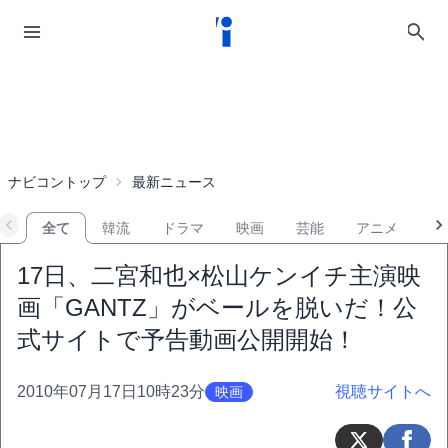
ナビコントップ
最新ニュース
全て
韓流
ドラマ
映画
芸能
アニメ
音
17日、二宮和也×松山ケンイチ主演映
画「GANTZ」がベールを脱いだ！公
式サイトで予告動画公開開始！
2010年07月17日10時23分
視聴サイトへ
映画