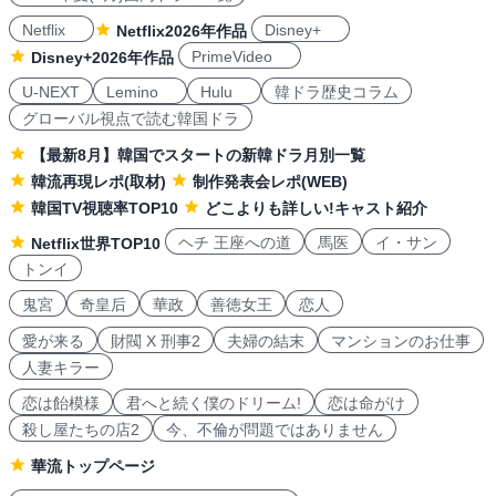
Netflix
Disney+
Netflix2026年作品
PrimeVideo
Disney+2026年作品
U-NEXT
Lemino
Hulu
韓ドラ歴史コラム
グローバル視点で読む韓国ドラ
【最新8月】韓国でスタートの新韓ドラ月別一覧
韓流再現レポ(取材)
制作発表会レポ(WEB)
韓国TV視聴率TOP10
どこよりも詳しい!キャスト紹介
ヘチ 王座への道
馬医
イ・サン
Netflix世界TOP10
トンイ
鬼宮
奇皇后
華政
善徳女王
恋人
愛が来る
財閥 X 刑事2
夫婦の結末
マンションのお仕事
人妻キラー
恋は飴模様
君へと続く僕のドリーム!
恋は命がけ
殺し屋たちの店2
今、不倫が問題ではありません
華流トップページ