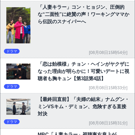
「人妻キラー」コン・ヒョジン、圧倒的
な“二面性”に絶賛の声！ワーキングママか
ら伝説のスナイパーへ
ドラマ
[08月08日15時54分]
「恋は飴模様」チョン・ヘインがヤクザに
なった理由が明らかに！可愛いデートに視
聴者も胸キュン【第3話第4話】
ドラマ
[08月08日15時33分]
【最終回直前】「夫婦の結末」ナムグン・
ミンVSキム・デミョン、危険すぎる直接
対決
ドラマ
[08月08日15時31分]
MBC「人妻キラー」視聴率右肩上が