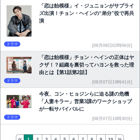
「恋は飴模様」イ・ジュニョンがサプライ
ズ出演！チョン・ヘインの“弟分”役で再共
演
ドラマ
[08月08日02時06分]
「恋は飴模様」チョン・ヘインの正体はヤ
クザ！？組織を裏切ってハヨンを救った理
由とは【第1話第2話】
ドラマ
[08月07日19時41分]
今夜、コン・ヒョジンらに迫る謎の危機
「人妻キラー」営業3課のワークショップ
が一転サバイバルに
ドラマ
[08月07日18時30分]
1
2
3
4
5
6
7
8
9
10