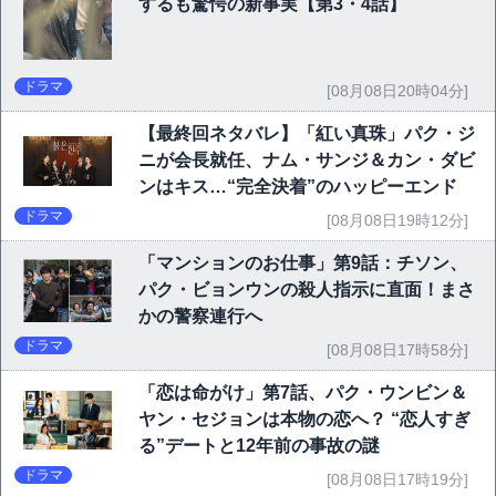
するも驚愕の新事実【第3・4話】
ドラマ
[08月08日20時04分]
【最終回ネタバレ】「紅い真珠」パク・ジ
ニが会長就任、ナム・サンジ＆カン・ダビ
ンはキス…“完全決着”のハッピーエンド
ドラマ
[08月08日19時12分]
「マンションのお仕事」第9話：チソン、
パク・ビョンウンの殺人指示に直面！まさ
かの警察連行へ
ドラマ
[08月08日17時58分]
「恋は命がけ」第7話、パク・ウンビン＆
ヤン・セジョンは本物の恋へ？ “恋人すぎ
る”デートと12年前の事故の謎
ドラマ
[08月08日17時19分]