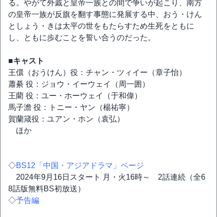
る。やがて外戚と皇帝一族との間で争いが起こり、南⽅
の皇帝一族が反旗を翻す事態に発展する中、おう・けん
としょう・きは太平の世をもたらすため生死をともに
し、ともに歩むことを誓い合うのだった。
■キャスト
王儇（おうけん）役：チャン・ツィイー（章子怡）
蕭綦 役：ジョウ・イーウェイ（周一囲）
王藺 役：ユー・ホーウェイ（于和偉）
馬子澹 役：トニー・ヤン（楊祐寧）
賀蘭箴役：ユアン・ホン（袁弘）
ほか
◇
BS12「中国・アジアドラマ」ページ
2024年9月16日スタート 月・火16時～ 2話連続（全6
8話版無料BS初放送）
◇
予告編