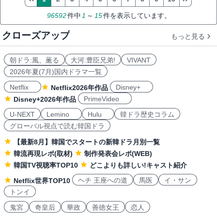
96592
件中
1
～
15
件を表示しています。
クローズアップ
もっと見る
朝ドラ:風、薫る
大河:豊臣兄弟!
VIVANT
2026年夏(7月)国内ドラマ一覧
Netflix
Disney+
Netflix2026年作品
PrimeVideo
Disney+2026年作品
U-NEXT
Lemino
Hulu
韓ドラ歴史コラム
グローバル視点で読む韓国ドラ
【最新8月】韓国でスタートの新韓ドラ月別一覧
韓流再現レポ(取材)
制作発表会レポ(WEB)
韓国TV視聴率TOP10
どこよりも詳しい!キャスト紹介
ヘチ 王座への道
馬医
イ・サン
Netflix世界TOP10
トンイ
鬼宮
奇皇后
華政
善徳女王
恋人