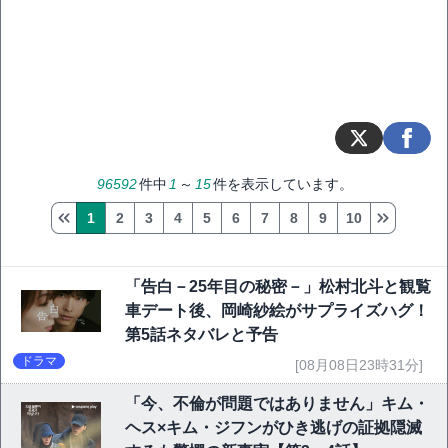
96592
件中
1
～
15
件を表示しています。
1
2
3
4
5
6
7
8
9
10
「告白－25年目の秘密－」松村北斗と観覧
車デート後、岡崎紗絵がサプライズハグ！
第5話ネタバレと予告
ドラマ
[08月08日23時31分]
「今、不倫が問題ではありません」キム・
ヘス×キム・ジフンがひき逃げの証拠隠滅