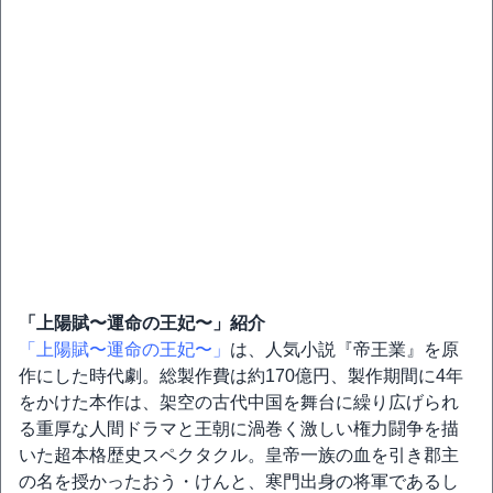
「上陽賦〜運命の王妃〜」紹介
「上陽賦〜運命の王妃〜」
は、⼈気⼩説『帝王業』を原
作にした時代劇。総製作費は約170億円、製作期間に4年
をかけた本作は、架空の古代中国を舞台に繰り広げられ
る重厚な人間ドラマと王朝に渦巻く激しい権⼒闘争を描
いた超本格歴史スペクタクル。皇帝一族の血を引き郡主
の名を授かったおう・けんと、寒門出身の将軍であるし