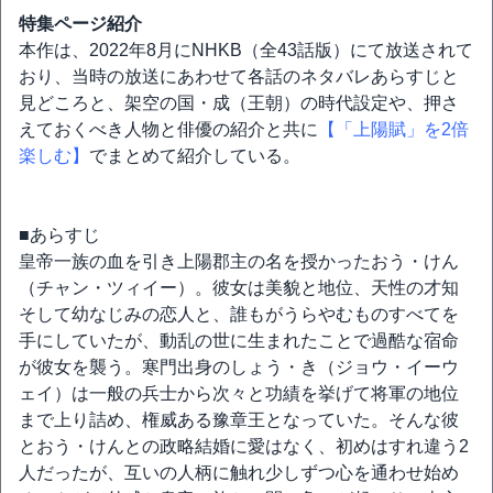
特集ページ紹介
本作は、2022年8月にNHKB（全43話版）にて放送されて
おり、当時の放送にあわせて各話のネタバレあらすじと
見どころと、架空の国・成（王朝）の時代設定や、押さ
えておくべき人物と俳優の紹介と共に
【「上陽賦」を2倍
楽しむ】
でまとめて紹介している。
■あらすじ
皇帝一族の血を引き上陽郡主の名を授かったおう・けん
（チャン・ツィイー）。彼女は美貌と地位、天性の才知
そして幼なじみの恋⼈と、誰もがうらやむものすべてを
⼿にしていたが、動乱の世に生まれたことで過酷な宿命
が彼女を襲う。寒門出身のしょう・き（ジョウ・イーウ
ェイ）は一般の兵士から次々と功績を挙げて将軍の地位
まで上り詰め、権威ある豫章王となっていた。そんな彼
とおう・けんとの政略結婚に愛はなく、初めはすれ違う2
人だったが、互いの人柄に触れ少しずつ心を通わせ始め