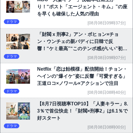
り！“ポスト「エージェント・キム」”の座
を早くも確保した人気の理由
ドラマ
[08月08日09時37分]
「財閥 x 刑事2」アン・ボヒョン×チョ
ン・ウンチェの新バディに日韓で反
響！“ケミ最高”“このテンポ感がいい”初回
6.1％で好発進
ドラマ
[08月08日09時07分]
Netflix「恋は飴模様」配信開始！チョン・
ヘインの“爆イケ”姿に反響「可愛すぎる」
王道ロコ×ノワール×アクションで注目
ドラマ
[08月08日08時40分]
【8月7日視聴率TOP10】「人妻キラー」8.
3％で首位快走！「財閥×刑事2」は6.1％で
好スタート
ドラマ
[08月08日08時00分]