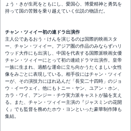
ょう・きが生死をともにし、愛国心、博愛精神と勇気を
持って国の苦難を乗り越えていく伝説の物語だ。
チャン・ツィイー初の連ドラ出演作
主人公であるおう・けんを演じるのは国際的映画スタ
ー、チャン・ツィイー。アジア圏の作品のみならずハリ
ウッド大作にも出演し、中国を代表する国際派映画女優
チャン・ツィイーにとって初の連続ドラマ出演作。皇帝
一族に生まれ、過酷な運命に立ち向かうたくましい女性
像をみごとに表現している。相手役にはチャン・ツィイ
ーが、その演技力にほれ込んだ「⻑安二十四時」のジョ
ウ・イーウェイ。他にもトニー・ヤン、ユアン・ホン、
カラ・ワイ、アンジー・チウ実力派キャストが脇を支え
る。また、チャン・ツィイー主演の『ジャスミンの花開
く』でも監督を務めたホウ・ヨンといった豪華制作陣も
集結。