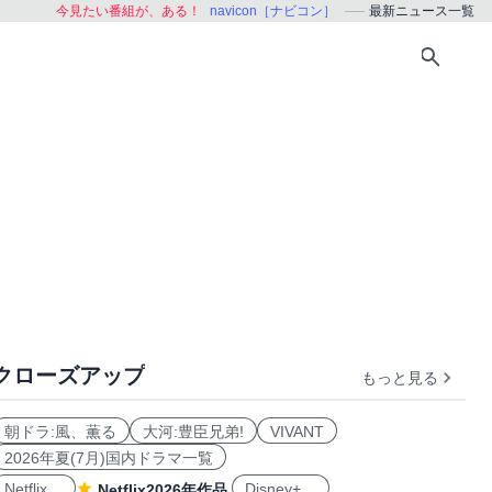
今見たい番組が、ある！
navicon［ナビコン］
最新ニュース一覧
クローズアップ
もっと見る
朝ドラ:風、薫る
大河:豊臣兄弟!
VIVANT
2026年夏(7月)国内ドラマ一覧
Netflix
Disney+
Netflix2026年作品