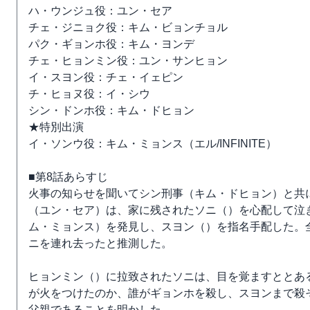
ハ・ウンジュ役：ユン・セア
チェ・ジニョク役：キム・ビョンチョル
パク・ギョンホ役：キム・ヨンデ
チェ・ヒョンミン役：ユン・サンヒョン
イ・スヨン役：チェ・イェピン
チ・ヒョヌ役：イ・シウ
シン・ドンホ役：キム・ドヒョン
★特別出演
イ・ソンウ役：キム・ミョンス（エル/INFINITE）
■第8話あらすじ
火事の知らせを聞いてシン刑事（キム・ドヒョン）と共
（ユン・セア）は、家に残されたソニ（）を心配して泣
ム・ミョンス）を発見し、スヨン（）を指名手配した。
ニを連れ去ったと推測した。
ヒョンミン（）に拉致されたソニは、目を覚ますととあ
が火をつけたのか、誰がギョンホを殺し、スヨンまで殺
父親であることを明かした。