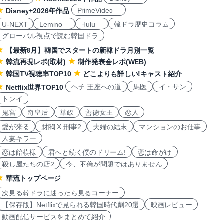
PrimeVideo
Disney+2026年作品
U-NEXT
Lemino
Hulu
韓ドラ歴史コラム
グローバル視点で読む韓国ドラ
【最新8月】韓国でスタートの新韓ドラ月別一覧
韓流再現レポ(取材)
制作発表会レポ(WEB)
韓国TV視聴率TOP10
どこよりも詳しい!キャスト紹介
ヘチ 王座への道
馬医
イ・サン
Netflix世界TOP10
トンイ
鬼宮
奇皇后
華政
善徳女王
恋人
愛が来る
財閥 X 刑事2
夫婦の結末
マンションのお仕事
人妻キラー
恋は飴模様
君へと続く僕のドリーム!
恋は命がけ
殺し屋たちの店2
今、不倫が問題ではありません
華流トップページ
次見る韓ドラに迷ったら見るコーナー
【保存版】Netflixで見られる韓国時代劇20選
映画レビュー
動画配信サービスをまとめて紹介