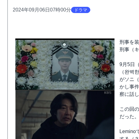
2024年09月06日07時00分
ドラマ
刑事を
刑事（
9月5日
（완벽한
がソニ
かし事
察に話
この回の
だった
Lemi
する（