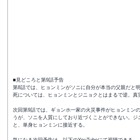
■見どころと第9話予告
第8話では、ヒョンミンがソニに自分が本当の父親だと
死については、ヒョンミンとジニョクとはまるで逆。真
次回第9話では、ギョンホ一家の火災事件がヒョンミン
うが、ソニを人質にしており近づくことができない。ジ
と、単身ヒョンミンに接近する。
気になる次回予告は、以下のYouTubeにて視聴できる。