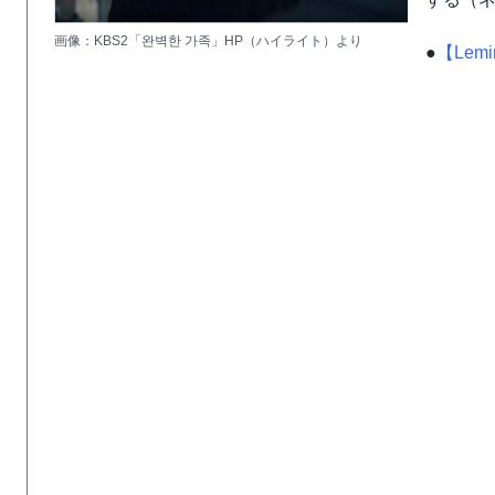
画像：KBS2「완벽한 가족」HP（ハイライト）より
●
【Le