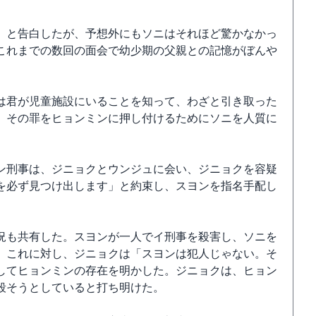
」と告白したが、予想外にもソニはそれほど驚かなかっ
これまでの数回の面会で幼少期の父親との記憶がぼんや
は君が児童施設にいることを知って、わざと引き取った
、その罪をヒョンミンに押し付けるためにソニを人質に
ン刑事は、ジニョクとウンジュに会い、ジニョクを容疑
を必ず見つけ出します」と約束し、スヨンを指名手配し
況も共有した。スヨンが一人でイ刑事を殺害し、ソニを
。これに対し、ジニョクは「スヨンは犯人じゃない。そ
してヒョンミンの存在を明かした。ジニョクは、ヒョン
殺そうとしていると打ち明けた。