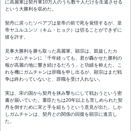
に高麗軍は契丹軍10万人のうち数千人だけを生還させる
という大勝利を収めた。
契丹に戻ったソベアプは皇帝の前で死を覚悟するが、皇
帝ヤユルユンソ（キム・ヒョク）は切ることができずに
彼を許す。
見事大勝利を勝ち取った高麗軍。顕宗は、凱旋したカ
ン・ガムチャンに「千年経っても、君が轟かせた勝利の
報が高麗の地に響き続けるだろう」と功績を称えた。こ
れを機にガムチャンは辞職を申し出るが、顕宗はまだ戦
争は終わっていないと、辞職を受け入れない。
実は、宋の国から契丹を挟み撃ちにして戦おうという密
書が届いていた。重臣たちは20年以上も苦しめられた契
丹を倒すために宋と手を組もうという意見が出た。しか
しガムチャンは、契丹との関係の回復を顕宗に進言し
た。