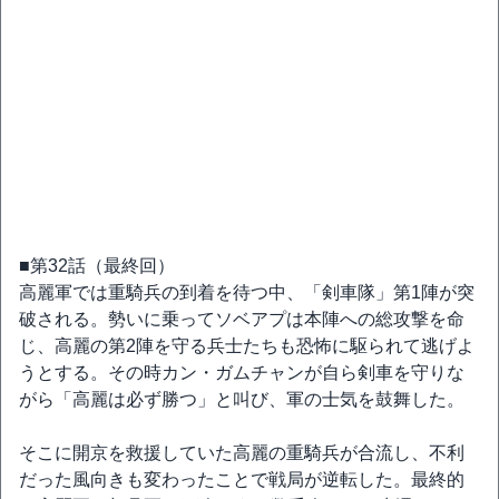
■第32話（最終回）
高麗軍では重騎兵の到着を待つ中、「剣車隊」第1陣が突
破される。勢いに乗ってソベアプは本陣への総攻撃を命
じ、高麗の第2陣を守る兵士たちも恐怖に駆られて逃げよ
うとする。その時カン・ガムチャンが自ら剣車を守りな
がら「高麗は必ず勝つ」と叫び、軍の士気を鼓舞した。
そこに開京を救援していた高麗の重騎兵が合流し、不利
だった風向きも変わったことで戦局が逆転した。最終的