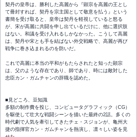
契丹の皇帝は、勝利した高麗から『顕宗を高麗の王とし
て冊封すれば、契丹を宗主国として敬意を払う』という
書簡を受け取ると、皇帝は契丹を軽視していると怒る
が、宋が高麗に共闘を申し出ているだけに、他に選択肢
はない。和議を受け入れるしかなかった。こうして高麗
は、契丹や宋とも手を結ばない外交戦略で、高麗が再び
戦争に巻き込まれるのを防いだ。
これで高麗に本当の平和がもたらされたと知った顕宗
は、父のような存在であり、師であり、時には敵対した
忠臣カン・ガムチャンの辞職を認めた。
■見どころ、豆知識
多額の制作費を投じ、コンピュータグラフィック（CG）
を駆使して壮大な戦闘シーンを描いた最終の2話。多くの
時代劇で人気を牽引してきたチェ・スジョンが、亀州大
捷の指揮官カン・ガムチャンを熱演し、凛々しい姿を見
せた。