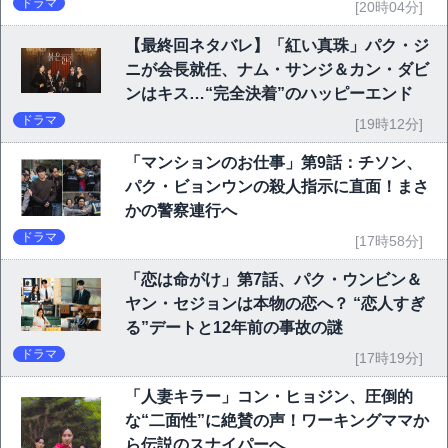
ドラマ
[20時04分]
【最終回ネタバレ】「紅い真珠」パク・ジ
ニが会長就任、ナム・サンジ＆カン・ダビ
ンはキス…“完全決着”のハッピーエンド
ドラマ
[19時12分]
「マンションのお仕事」第9話：チソン、
パク・ビョンウンの殺人指示に直面！まさ
かの警察連行へ
ドラマ
[17時58分]
「恋は命がけ」第7話、パク・ウンビン＆
ヤン・セジョンは本物の恋へ？ “恋人すぎ
る”デートと12年前の事故の謎
ドラマ
[17時19分]
「人妻キラー」コン・ヒョジン、圧倒的
な“二面性”に絶賛の声！ワーキングママか
ら伝説のスナイパーへ