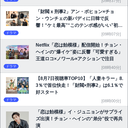
[09時37分]
「財閥 x 刑事2」アン・ボヒョン×チョ
ン・ウンチェの新バディに日韓で反
響！“ケミ最高”“このテンポ感がいい”初回
6.1％で好発進
ドラマ
[09時07分]
Netflix「恋は飴模様」配信開始！チョン・
ヘインの“爆イケ”姿に反響「可愛すぎる」
王道ロコ×ノワール×アクションで注目
ドラマ
[08時40分]
【8月7日視聴率TOP10】「人妻キラー」8.
3％で首位快走！「財閥×刑事2」は6.1％で
好スタート
ドラマ
[08時00分]
「恋は飴模様」イ・ジュニョンがサプライ
ズ出演！チョン・ヘインの“弟分”役で再共
演