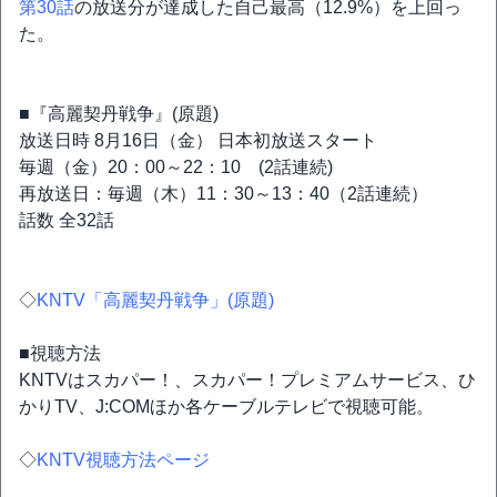
第30話
の放送分が達成した自己最高（12.9%）を上回っ
た。
■『高麗契丹戦争』(原題)
放送日時 8月16日（金） 日本初放送スタート
毎週（金）20：00～22：10 (2話連続)
再放送日：毎週（木）11：30～13：40（2話連続）
話数 全32話
◇
KNTV「高麗契丹戦争」(原題)
■視聴方法
KNTVはスカパー！、スカパー！プレミアムサービス、ひ
かりTV、J:COMほか各ケーブルテレビで視聴可能。
◇
KNTV視聴方法ページ