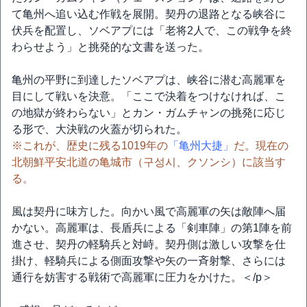
て亀州へ追い込む作戦を展開。契丹の退路となる峡谷に
伏兵を配置し、ソベアプには「老将2人で、この戦争を終
わらせよう」と挑発的な文書を送った。
亀州の平野に到達したソベアプは、峡谷に潜む高麗軍を
目にして戦いを決意。「ここで決着をつけなければ、こ
の地獄が終わらない」とカン・ガムチャンの挑発に応じ
る形で、大決戦の火蓋が切られた。
※これが、歴史に残る1019年の
「亀州大捷」
だ。現在の
北朝鮮平安北道の亀城市（구성시、クソンシ）に該当す
る。
風は契丹に味方した。向かい風で高麗軍の矢は敵陣へ届
かない。高麗軍は、長盾兵による「剣車陣」の第1陣を前
進させ、契丹の軽騎兵と対峙。契丹側は激しい攻撃を仕
掛け、軽騎兵による側面攻撃や矢の一斉射撃、さらには
通行を妨害する戦術で高麗軍に圧力をかけた。＜/p＞