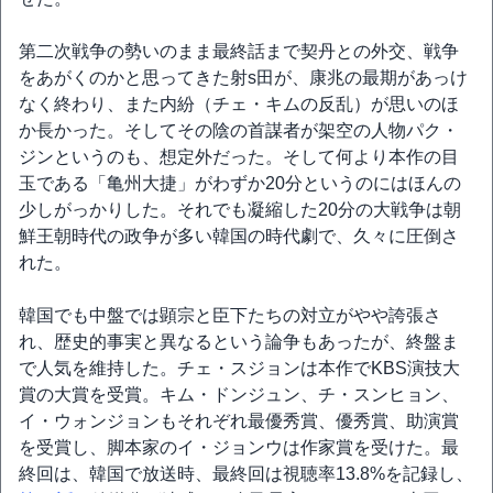
第二次戦争の勢いのまま最終話まで契丹との外交、戦争
をあがくのかと思ってきた射s田が、康兆の最期があっけ
なく終わり、また内紛（チェ・キムの反乱）が思いのほ
か長かった。そしてその陰の首謀者が架空の人物パク・
ジンというのも、想定外だった。そして何より本作の目
玉である「亀州大捷」がわずか20分というのにはほんの
少しがっかりした。それでも凝縮した20分の大戦争は朝
鮮王朝時代の政争が多い韓国の時代劇で、久々に圧倒さ
れた。
韓国でも中盤では顕宗と臣下たちの対立がやや誇張さ
れ、歴史的事実と異なるという論争もあったが、終盤ま
で人気を維持した。チェ・スジョンは本作でKBS演技大
賞の大賞を受賞。キム・ドンジュン、チ・スンヒョン、
イ・ウォンジョンもそれぞれ最優秀賞、優秀賞、助演賞
を受賞し、脚本家のイ・ジョンウは作家賞を受けた。最
終回は、韓国で放送時、最終回は視聴率13.8%を記録し、