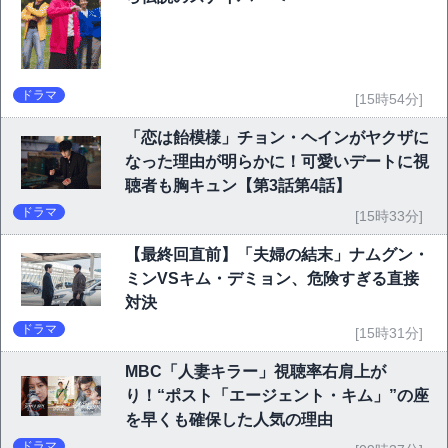
ドラマ
[15時54分]
「恋は飴模様」チョン・ヘインがヤクザに
なった理由が明らかに！可愛いデートに視
聴者も胸キュン【第3話第4話】
ドラマ
[15時33分]
【最終回直前】「夫婦の結末」ナムグン・
ミンVSキム・デミョン、危険すぎる直接
対決
ドラマ
[15時31分]
MBC「人妻キラー」視聴率右肩上が
り！“ポスト「エージェント・キム」”の座
を早くも確保した人気の理由
ドラマ