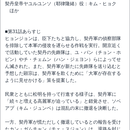
契丹皇帝ヤユルユンソ（耶律隆緒）役：キム・ヒョク
ほか
■第31話あらすじ
ヒョンジョンは、臣下たちと協力し、契丹軍の偵察部隊
を排除して本軍の侵攻を遅らせる作戦を実行。開京近く
で活動していた契丹の先鋒隊は、ユ・バン（チョン・ホ
ビン）やチ・チェムン（ハン・ジェヨン）らによってせ
ん滅された。また、契丹軍が新たに先鋒隊を送り込むと
予想した顕宗は、契丹軍を欺くために「大軍が存在する
ように見せかける」策を提案した。
民衆とともに松明を持って行進する様子は、契丹軍に
「続々と増える高麗軍が迫っている」と錯覚させ、ソベ
アプ（キム・ジュンベ）は混乱の末に撤退を決断した。
一方、契丹軍が慌ただしく撤退しているとの報告を受け
たカン・ガムチャン（チェ・スジョン）は、退路を封じ