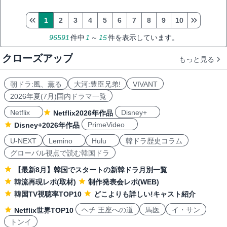
1
2
3
4
5
6
7
8
9
10
96591
件中
1
～
15
件を表示しています。
クローズアップ
もっと見る
朝ドラ:風、薫る
大河:豊臣兄弟!
VIVANT
2026年夏(7月)国内ドラマ一覧
Netflix
Disney+
Netflix2026年作品
PrimeVideo
Disney+2026年作品
U-NEXT
Lemino
Hulu
韓ドラ歴史コラム
グローバル視点で読む韓国ドラ
【最新8月】韓国でスタートの新韓ドラ月別一覧
韓流再現レポ(取材)
制作発表会レポ(WEB)
韓国TV視聴率TOP10
どこよりも詳しい!キャスト紹介
ヘチ 王座への道
馬医
イ・サン
Netflix世界TOP10
トンイ