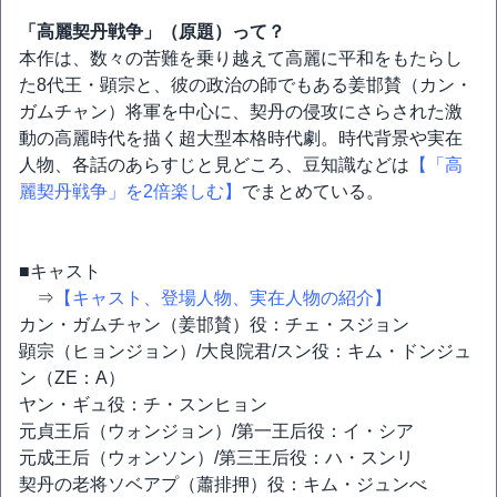
「高麗契丹戦争」（原題）って？
本作は、数々の苦難を乗り越えて高麗に平和をもたらし
た8代王・顕宗と、彼の政治の師でもある姜邯賛（カン・
ガムチャン）将軍を中心に、契丹の侵攻にさらされた激
動の高麗時代を描く超大型本格時代劇。時代背景や実在
人物、各話のあらすじと見どころ、豆知識などは
【「高
麗契丹戦争」を2倍楽しむ】
でまとめている。
■キャスト
⇒
【キャスト、登場人物、実在人物の紹介】
カン・ガムチャン（姜邯賛）役：チェ・スジョン
顕宗（ヒョンジョン）/大良院君/スン役：キム・ドンジュ
ン（ZE：A）
ヤン・ギュ役：チ・スンヒョン
元貞王后（ウォンジョン）/第一王后役：イ・シア
元成王后（ウォンソン）/第三王后役：ハ・スンリ
契丹の老将ソベアプ（蕭排押）役：キム・ジュンべ