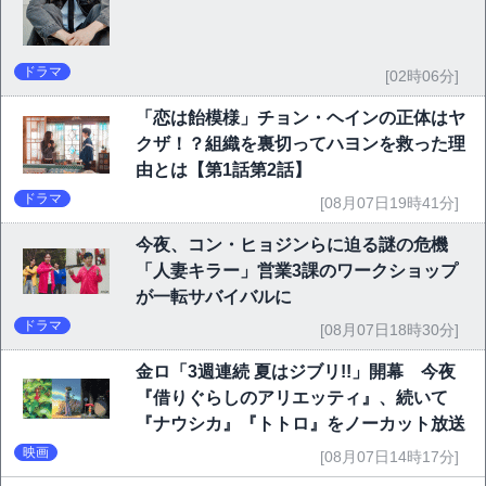
ドラマ
[02時06分]
「恋は飴模様」チョン・ヘインの正体はヤ
クザ！？組織を裏切ってハヨンを救った理
由とは【第1話第2話】
ドラマ
[08月07日19時41分]
今夜、コン・ヒョジンらに迫る謎の危機
「人妻キラー」営業3課のワークショップ
が一転サバイバルに
ドラマ
[08月07日18時30分]
金ロ「3週連続 夏はジブリ!!」開幕 今夜
『借りぐらしのアリエッティ』、続いて
『ナウシカ』『トトロ』をノーカット放送
映画
[08月07日14時17分]