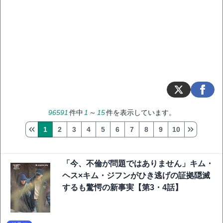
96591
件中
1
～
15
件を表示しています。
1
2
3
4
5
6
7
8
9
10
「今、不倫が問題ではありません」キム・
ヘス×キム・ジフンがひき逃げの証拠隠滅
するも驚愕の新事実【第3・4話】