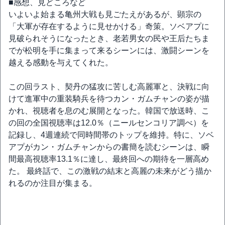
■感想、見どころなど
いよいよ始まる亀州大戦も見ごたえがあるが、顕宗の
「大軍が存在するように見せかける」奇策。ソベアプに
見破られそうになったとき、老若男女の民や王后たちま
でが松明を手に集まって来るシーンには、激闘シーンを
越える感動を与えてくれた。
この回ラスト、契丹の猛攻に苦しむ高麗軍と、決戦に向
けて進軍中の重装騎兵を待つカン・ガムチャンの姿が描
かれ、視聴者を息のむ展開となった。韓国で放送時、こ
の回の全国視聴率は12.0％（ニールセンコリア調べ）を
記録し、4週連続で同時間帯のトップを維持。特に、ソベ
アプがカン・ガムチャンからの書簡を読むシーンは、瞬
間最高視聴率13.1％に達し、最終回への期待を一層高め
た。 最終話で、この激戦の結末と高麗の未来がどう描か
れるのか注目が集まる。