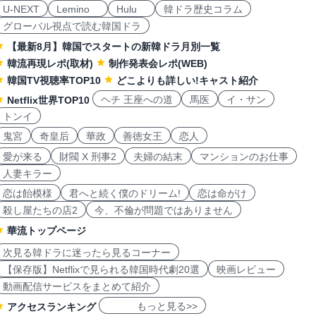
U-NEXT
Lemino
Hulu
韓ドラ歴史コラム
グローバル視点で読む韓国ドラ
【最新8月】韓国でスタートの新韓ドラ月別一覧
韓流再現レポ(取材)
制作発表会レポ(WEB)
韓国TV視聴率TOP10
どこよりも詳しい!キャスト紹介
ヘチ 王座への道
馬医
イ・サン
Netflix世界TOP10
トンイ
鬼宮
奇皇后
華政
善徳女王
恋人
愛が来る
財閥 X 刑事2
夫婦の結末
マンションのお仕事
人妻キラー
恋は飴模様
君へと続く僕のドリーム!
恋は命がけ
殺し屋たちの店2
今、不倫が問題ではありません
華流トップページ
次見る韓ドラに迷ったら見るコーナー
【保存版】Netflixで見られる韓国時代劇20選
映画レビュー
動画配信サービスをまとめて紹介
もっと見る>>
アクセスランキング