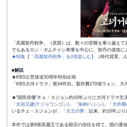
「高麗契丹戦争」（原題）は、数々の苦難を乗り越えて
でもあるカン・ガムチャン将軍を中心に、契丹の侵攻に
★特集【「高麗契丹戦争」を2倍楽しむ】
（時代背景、
■解説
★KBS公営放送50周年特別企画
「KBS大河ドラマ」第34作目。製作費270億ウォン、
★“国民俳優”チェ・スジョン約10年ぶりに大河ドラマ主
「太祖王建(テジョワンゴン)」
「海神(ヘシン)」
「大祚榮
いるチェ・スジョンが、
「大王の夢」
以来、約10年ぶ
本作では第8第高麗王である顕宗の信任を得て、国の運