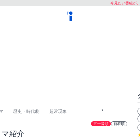
今見たい番組が
マ
歴史・時代劇
超常現象
五十音順
新着順
ラマ紹介