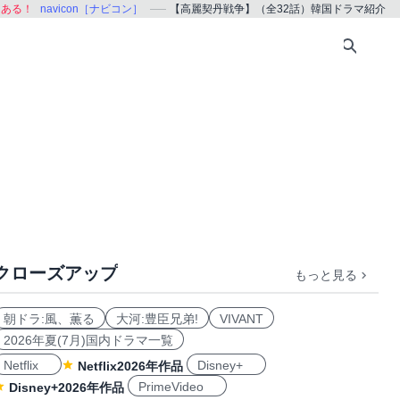
、ある！
navicon［ナビコン］
【高麗契丹戦争】（全32話）韓国ドラマ紹介
クローズアップ
もっと見る
朝ドラ:風、薫る
大河:豊臣兄弟!
VIVANT
2026年夏(7月)国内ドラマ一覧
Netflix
Disney+
Netflix2026年作品
PrimeVideo
Disney+2026年作品