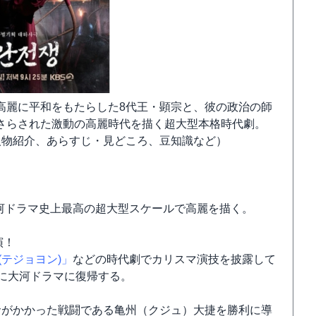
高麗に平和をもたらした8代王・顕宗と、彼の政治の師
さらされた激動の高麗時代を描く超大型本格時代劇。
人物紹介、あらすじ・見どころ、豆知識など）
大河ドラマ史上最高の超大型スケールで高麗を描く。
演！
(テジョヨン)」
などの時代劇でカリスマ演技を披露して
りに大河ドラマに復帰する。
命がかかった戦闘である亀州（クジュ）大捷を勝利に導