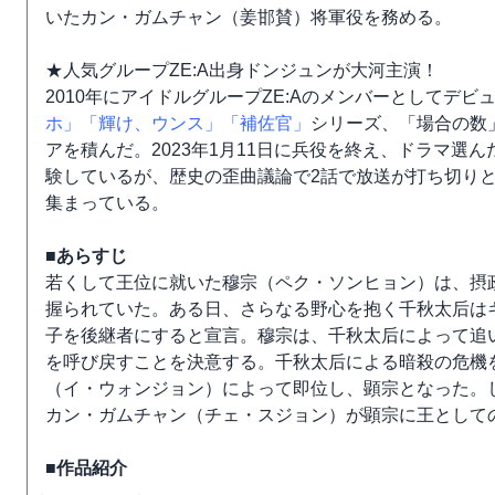
いたカン・ガムチャン（姜邯賛）将軍役を務める。
★人気グループZE:A出身ドンジュンが大河主演！
2010年にアイドルグループZE:Aのメンバーとしてデ
ホ」
「輝け、ウンス」
「補佐官」
シリーズ、「場合の数
アを積んだ。2023年1月11日に兵役を終え、ドラマ
験しているが、歴史の歪曲議論で2話で放送が打ち切り
集まっている。
■あらすじ
若くして王位に就いた穆宗（ペク・ソンヒョン）は、摂
握られていた。ある日、さらなる野心を抱く千秋太后は
子を後継者にすると宣言。穆宗は、千秋太后によって追
を呼び戻すことを決意する。千秋太后による暗殺の危機
（イ・ウォンジョン）によって即位し、顕宗となった。
カン・ガムチャン（チェ・スジョン）が顕宗に王として
■作品紹介