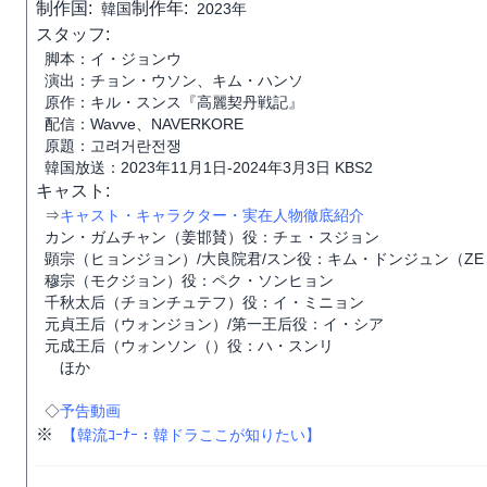
制作国:
制作年:
韓国
2023年
スタッフ:
脚本：イ・ジョンウ
演出：チョン・ウソン、キム・ハンソ
原作：キル・スンス『高麗契丹戦記』
配信：Wavve、NAVERKORE
原題：고려거란전쟁
韓国放送：2023年11月1日-2024年3月3日 KBS2
キャスト:
⇒
キャスト・キャラクター・実在人物徹底紹介
カン・ガムチャン（姜邯賛）役：チェ・スジョン
顕宗（ヒョンジョン）/大良院君/スン役：キム・ドンジュン（ZE
穆宗（モクジョン）役：ペク・ソンヒョン
千秋太后（チョンチュテフ）役：イ・ミニョン
元貞王后（ウォンジョン）/第一王后役：イ・シア
元成王后（ウォンソン（）役：ハ・スンリ
ほか
◇
予告動画
※
【韓流ｺｰﾅｰ：韓ドラここが知りたい】