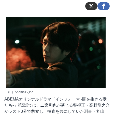
（C）AbemaTV,Inc.
ABEMAオリジナルドラマ「インフォーマ -闇を生きる獣
たち-」第5話では、二宮和也が演じる警視正・高野龍之介
がラスト3分で豹変し、捜査を共にしていた刑事・丸山