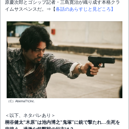
原慶次郎とゴシップ記者・三島寛治が織り成す本格クラ
イムサスペンスだ。⇒【
各話のあらすじと見どころ】
（C）AbemaTV,Inc.
＜以下、ネタバレあり＞
桐谷健太“木原”は池内博之“鬼塚”に銃で撃たれ…生死を