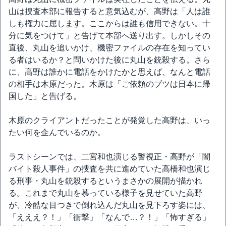
山は捜査本部に報告すると意気込むが、高野は「人は誰
しも権力に屈します。ここからは誰も信用できない。十
分に気をつけて」と告げて本部へ送り出す。しかしその
直後、丸山を追いかけ、機密ファイルの存在を知ってい
る者はいるか？と問いかけた後に丸山を銃殺する。さら
に、高野は誰かに電話をかけたかと思えば、なんと電話
の相手は木原だった。木原は「ご依頼のブツは日本に帰
国した」と告げる。
木原のクライアントだったことが発覚した高野は、いっ
たい何を企んでいるのか。
ラストシーンでは、二宮和也演じる警視正・高野が「闇
バイト殺人事件」の捜査を共に進めていた高橋和也演じ
る刑事・丸山を銃殺するというまさかの展開が描かれ
る。これまで丸山を慕っている様子を見せていた高野
が、冷酷な目つきで倒れ込んだ丸山を見下ろす姿には、
「えええ？！」「衝撃」「なんで…？！」「怖すぎる」