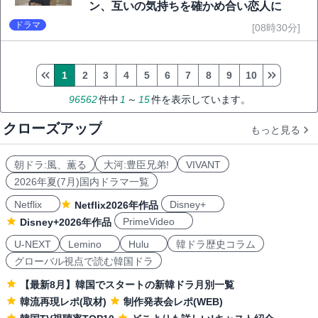
ン、互いの気持ちを確かめ合い恋人に
ドラマ
[08時30分]
1
2
3
4
5
6
7
8
9
10
96562
件中
1
～
15
件を表示しています。
クローズアップ
もっと見る
朝ドラ:風、薫る
大河:豊臣兄弟!
VIVANT
2026年夏(7月)国内ドラマ一覧
Netflix
Disney+
Netflix2026年作品
PrimeVideo
Disney+2026年作品
U-NEXT
Lemino
Hulu
韓ドラ歴史コラム
グローバル視点で読む韓国ドラ
【最新8月】韓国でスタートの新韓ドラ月別一覧
韓流再現レポ(取材)
制作発表会レポ(WEB)