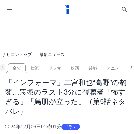
ナビコントップ
最新ニュース
全て
韓流
ドラマ
映画
芸能
アニメ
音
「インフォーマ」二宮和也“高野”の豹
変…震撼のラスト3分に視聴者「怖す
ぎる」「鳥肌が立った」（第5話ネタ
バレ）
2024年12月06日01時01分
ドラマ