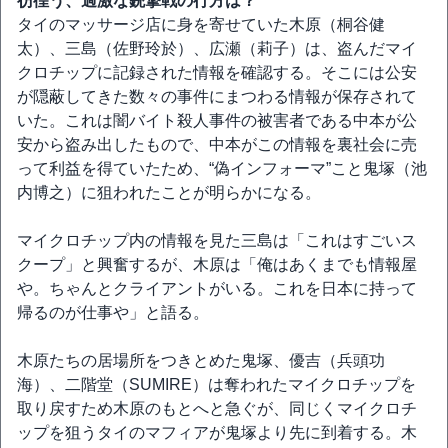
彷徨う、過激な銃撃戦の行方は？
タイのマッサージ店に身を寄せていた木原（桐谷健
太）、三島（佐野玲於）、広瀬（莉子）は、盗んだマイ
クロチップに記録された情報を確認する。そこには公安
が隠蔽してきた数々の事件にまつわる情報が保存されて
いた。これは闇バイト殺人事件の被害者である中本が公
安から盗み出したもので、中本がこの情報を裏社会に売
って利益を得ていたため、“偽インフォーマ”こと鬼塚（池
内博之）に狙われたことが明らかになる。
マイクロチップ内の情報を見た三島は「これはすごいス
クープ」と興奮するが、木原は「俺はあくまでも情報屋
や。ちゃんとクライアントがいる。これを日本に持って
帰るのが仕事や」と語る。
木原たちの居場所をつきとめた鬼塚、優吉（兵頭功
海）、二階堂（SUMIRE）は奪われたマイクロチップを
取り戻すため木原のもとへと急ぐが、同じくマイクロチ
ップを狙うタイのマフィアが鬼塚より先に到着する。木