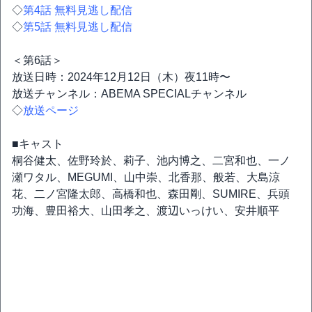
◇
第4話 無料見逃し配信
◇
第5話 無料見逃し配信
＜第6話＞
放送日時：2024年12月12日（木）夜11時〜
放送チャンネル：ABEMA SPECIALチャンネル
◇
放送ページ
■キャスト
桐谷健太、佐野玲於、莉子、池内博之、二宮和也、一ノ
瀬ワタル、MEGUMI、山中崇、北香那、般若、大島涼
花、二ノ宮隆太郎、高橋和也、森田剛、SUMIRE、兵頭
功海、豊田裕大、山田孝之、渡辺いっけい、安井順平