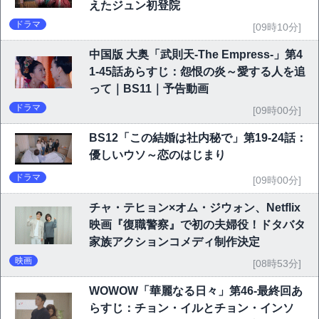
えたジュン初登院
ドラマ
[09時10分]
中国版 大奥「武則天-The Empress-」第4
1-45話あらすじ：怨恨の炎～愛する人を追
って｜BS11｜予告動画
ドラマ
[09時00分]
BS12「この結婚は社内秘で」第19-24話：
優しいウソ～恋のはじまり
ドラマ
[09時00分]
チャ・テヒョン×オム・ジウォン、Netflix
映画『復職警察』で初の夫婦役！ドタバタ
家族アクションコメディ制作決定
映画
[08時53分]
WOWOW「華麗なる日々」第46-最終回あ
らすじ：チョン・イルとチョン・インソ