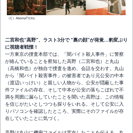
（C）AbemaTV,Inc.
二宮和也“高野”、ラスト3分で “裏の顔”が発覚…豹変ぶり
に視聴者戦慄！
一方東京の捜査本部では、「闇バイト殺人事件」に警察
が絡んでいることを察知した高野（二宮和也）と丸山
（高橋和也）が独自で捜査を進め、会話を交わす。丸山
から「闇バイト殺害事件」の被害者であり元公安の中本
（渡辺いっけい）と親しい人物から、公安が隠蔽した事
件ファイルの存在、そして中本が公安の落ちこぼれで不
満を周囲に漏らしていたことを聞いた高野は、この情報
を信じがたいとしつつも探りをいれる。そして公安に入
りパソコンを確認したところ、実際にそのファイルが存
在していたことに気づく。
高野は丸山に機密ファイルは実在したことを伝える。丸