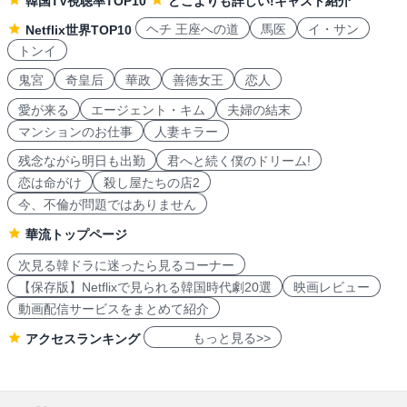
韓国TV視聴率TOP10
どこよりも詳しい!キャスト紹介
ヘチ 王座への道
馬医
イ・サン
Netflix世界TOP10
トンイ
鬼宮
奇皇后
華政
善徳女王
恋人
愛が来る
エージェント・キム
夫婦の結末
マンションのお仕事
人妻キラー
残念ながら明日も出勤
君へと続く僕のドリーム!
恋は命がけ
殺し屋たちの店2
今、不倫が問題ではありません
華流トップページ
次見る韓ドラに迷ったら見るコーナー
【保存版】Netflixで見られる韓国時代劇20選
映画レビュー
動画配信サービスをまとめて紹介
もっと見る>>
アクセスランキング