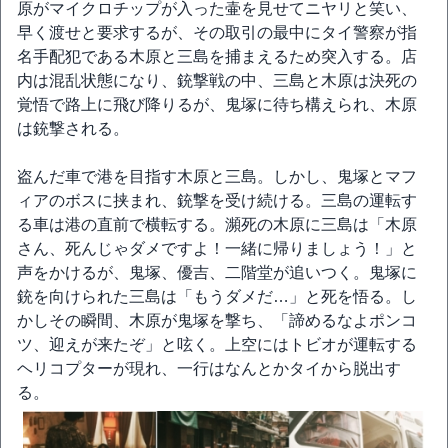
原がマイクロチップが入った壷を見せてニヤリと笑い、
早く渡せと要求するが、その取引の最中にタイ警察が指
名手配犯である木原と三島を捕まえるため突入する。店
内は混乱状態になり、銃撃戦の中、三島と木原は決死の
覚悟で路上に飛び降りるが、鬼塚に待ち構えられ、木原
は銃撃される。
盗んだ車で港を目指す木原と三島。しかし、鬼塚とマフ
ィアのボスに挟まれ、銃撃を受け続ける。三島の運転す
る車は港の直前で横転する。瀕死の木原に三島は「木原
さん、死んじゃダメですよ！一緒に帰りましょう！」と
声をかけるが、鬼塚、優吉、二階堂が追いつく。鬼塚に
銃を向けられた三島は「もうダメだ…」と死を悟る。し
かしその瞬間、木原が鬼塚を撃ち、「諦めるなよポンコ
ツ、迎えが来たぞ」と呟く。上空にはトビオが運転する
ヘリコプターが現れ、一行はなんとかタイから脱出す
る。