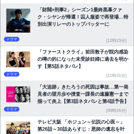
「財閥×刑事2」シーズン1最終黒幕クァ
ク・シヤンが帰還！囚人服姿で再登場…特
別出演リレーのトップバッターに
ドラマ
[12時23分]
「ファーストクライ」前田敦子が院内感染
の噂の的になった未受診妊婦に過去を明か
す【第5話ネタバレ】
ドラマ
[11時31分]
「大追跡」きたろうの死因は事故…第一発
見者の望月歩や捜査一課長の遠藤憲一まで
揃って炎上【第3話ネタバレと第4話予告】
ドラマ
[09時26分]
テレビ大阪 「ホジュン～伝説の心医～」
第26話～30話あらすじ：恩師の遺志を叶