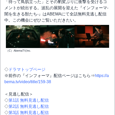
「待って鳥肌立った」とその豹変ぶりに衝撃を受けるコ
メントが続出する。波乱の展開を迎えた『インフォーマ-
闇を生きる獣たち-』はABEMAにて全話無料見逃し配信
中。この機会にぜひご覧いただきたい。
（C）AbemaTV,Inc.
◇
ドラマトップページ
※前作の『インフォーマ』配信ページはこちら⇒
https://a
bema.tv/video/title/159-38
＜見逃し配信＞
◇
第1話 無料見逃し配信
◇
第2話 無料見逃し配信
◇
第3話 無料見逃し配信