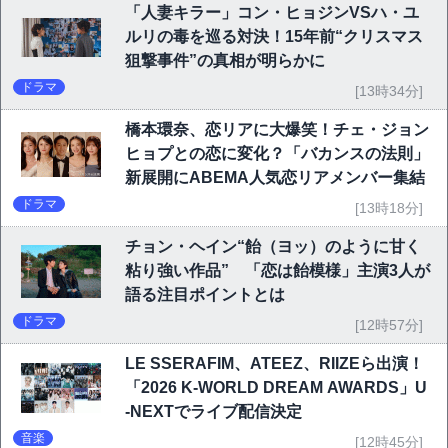
「人妻キラー」コン・ヒョジンVSハ・ユ
ルリの毒を巡る対決！15年前“クリスマス
狙撃事件”の真相が明らかに
ドラマ
[13時34分]
橋本環奈、恋リアに大爆笑！チェ・ジョン
ヒョプとの恋に変化？「バカンスの法則」
新展開にABEMA人気恋リアメンバー集結
ドラマ
[13時18分]
チョン・ヘイン“飴（ヨッ）のように甘く
粘り強い作品” 「恋は飴模様」主演3人が
語る注目ポイントとは
ドラマ
[12時57分]
LE SSERAFIM、ATEEZ、RIIZEら出演！
「2026 K-WORLD DREAM AWARDS」U
-NEXTでライブ配信決定
音楽
[12時45分]