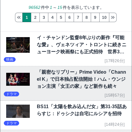
96562
件中
1
～
15
件を表示しています。
1
2
3
4
5
6
7
8
9
10
イ・チャンドン監督8年ぶりの新作『可能
な愛』、ヴェネツィア・トロントに続きニ
ューヨーク映画祭にも正式招待 世界3大
映画祭で快挙｜Netflix映画
映画
[17時26分]
「親密なリプリー」Prime Video「Chann
el K」で日本独占配信開始！ハム・ウンジ
ョン主演「女王の家」など新作も続々
ドラマ
[15時57分]
BS11「太陽を飲み込んだ女」第31-35話あ
らすじ：ドゥシクは自宅にルシアを招待
ドラマ
[14時24分]