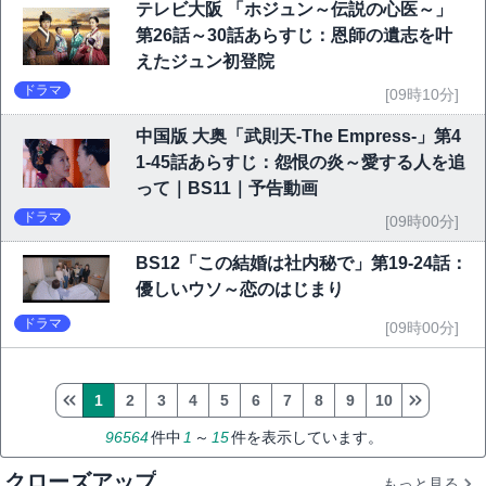
テレビ大阪 「ホジュン～伝説の心医～」
第26話～30話あらすじ：恩師の遺志を叶
えたジュン初登院
ドラマ
[09時10分]
中国版 大奥「武則天-The Empress-」第4
1-45話あらすじ：怨恨の炎～愛する人を追
って｜BS11｜予告動画
ドラマ
[09時00分]
BS12「この結婚は社内秘で」第19-24話：
優しいウソ～恋のはじまり
ドラマ
[09時00分]
1
2
3
4
5
6
7
8
9
10
96564
件中
1
～
15
件を表示しています。
クローズアップ
もっと見る