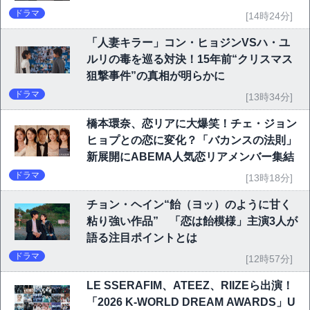
ドラマ
[14時24分]
「人妻キラー」コン・ヒョジンVSハ・ユ
ルリの毒を巡る対決！15年前“クリスマス
狙撃事件”の真相が明らかに
ドラマ
[13時34分]
橋本環奈、恋リアに大爆笑！チェ・ジョン
ヒョプとの恋に変化？「バカンスの法則」
新展開にABEMA人気恋リアメンバー集結
ドラマ
[13時18分]
チョン・ヘイン“飴（ヨッ）のように甘く
粘り強い作品” 「恋は飴模様」主演3人が
語る注目ポイントとは
ドラマ
[12時57分]
LE SSERAFIM、ATEEZ、RIIZEら出演！
「2026 K-WORLD DREAM AWARDS」U