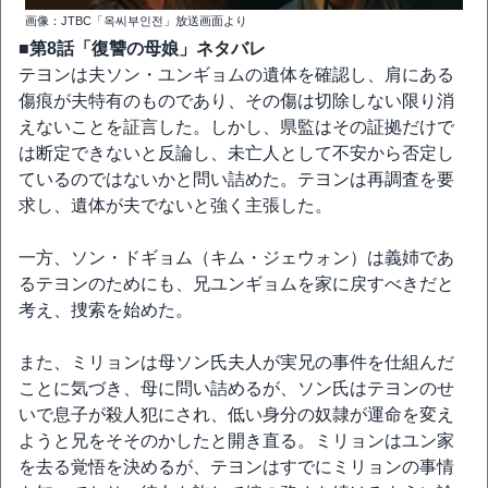
画像：JTBC「옥씨부인전」放送画面より
■第8話「復讐の母娘」ネタバレ
テヨンは夫ソン・ユンギョムの遺体を確認し、肩にある
傷痕が夫特有のものであり、その傷は切除しない限り消
えないことを証言した。しかし、県監はその証拠だけで
は断定できないと反論し、未亡人として不安から否定し
ているのではないかと問い詰めた。テヨンは再調査を要
求し、遺体が夫でないと強く主張した。
一方、ソン・ドギョム（キム・ジェウォン）は義姉であ
るテヨンのためにも、兄ユンギョムを家に戻すべきだと
考え、捜索を始めた。
また、ミリョンは母ソン氏夫人が実兄の事件を仕組んだ
ことに気づき、母に問い詰めるが、ソン氏はテヨンのせ
いで息子が殺人犯にされ、低い身分の奴隷が運命を変え
ようと兄をそそのかしたと開き直る。ミリョンはユン家
を去る覚悟を決めるが、テヨンはすでにミリョンの事情