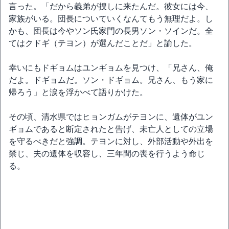
言った。「だから義弟が捜しに来たんだ。彼女には今、
家族がいる。団長についていくなんてもう無理だよ。し
かも、団長は今やソン氏家門の長男ソン・ソインだ。全
てはクドギ（テヨン）が選んだことだ」と諭した。
幸いにもドギョムはユンギョムを見つけ、「兄さん、俺
だよ。ドギョムだ。ソン・ドギョム。兄さん、もう家に
帰ろう」と涙を浮かべて語りかけた。
その頃、清水県ではヒョンガムがテヨンに、遺体がユン
ギョムであると断定されたと告げ、未亡人としての立場
を守るべきだと強調。テヨンに対し、外部活動や外出を
禁じ、夫の遺体を収容し、三年間の喪を行うよう命じ
る。