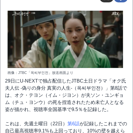
画像：JTBC「옥씨부인전」放送画面より
29日にU-NEXTで独占配信したJTBC土日ドラマ「オク氏
夫人伝 -偽りの身分 真実の人生-（옥씨부인전）」第8話で
は、オク・テヨン（イム・ジヨン）が夫ソン・ユンギョ
ム（チュ・ヨンウ）の死を捏造されたため未亡人となる
姿が描かれ、視聴率全国基準で9.5％を記録した。
これは、先週土曜日（22日）
第6話
が記録したこれまでの
自己最高視聴率9.1%も上回っており、10%の壁を越えら