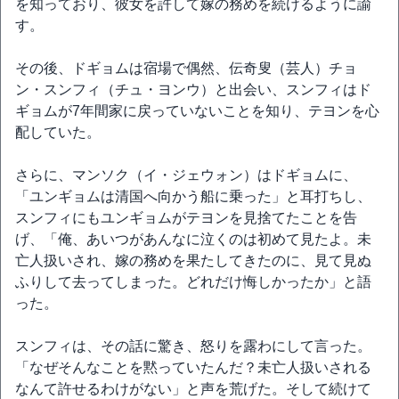
を知っており、彼女を許して嫁の務めを続けるように諭
す。
その後、ドギョムは宿場で偶然、伝奇叟（芸人）チョ
ン・スンフィ（チュ・ヨンウ）と出会い、スンフィはド
ギョムが7年間家に戻っていないことを知り、テヨンを心
配していた。
さらに、マンソク（イ・ジェウォン）はドギョムに、
「ユンギョムは清国へ向かう船に乗った」と耳打ちし、
スンフィにもユンギョムがテヨンを見捨てたことを告
げ、「俺、あいつがあんなに泣くのは初めて見たよ。未
亡人扱いされ、嫁の務めを果たしてきたのに、見て見ぬ
ふりして去ってしまった。どれだけ悔しかったか」と語
った。
スンフィは、その話に驚き、怒りを露わにして言った。
「なぜそんなことを黙っていたんだ？未亡人扱いされる
なんて許せるわけがない」と声を荒げた。そして続けて