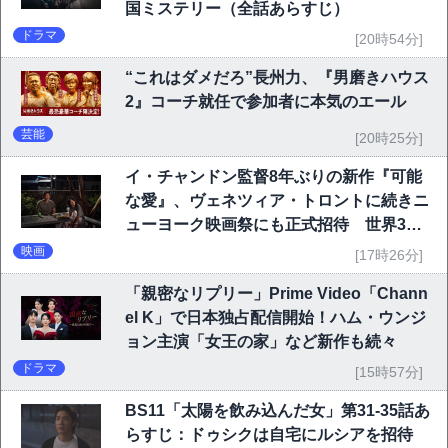
国ミステリー（全話あらすじ）
ドラマ
[20時54分]
“これはダメだろ”長州力、『男磨きハウス
2』コーチ就任で参加者に本気のエール
芸能
[20時25分]
イ・チャンドン監督8年ぶりの新作『可能
な愛』、ヴェネツィア・トロントに続きニ
ューヨーク映画祭にも正式招待 世界3大
映画祭で快挙｜Netflix映画
映画
[17時26分]
「親密なリプリー」Prime Video「Chann
el K」で日本独占配信開始！ハム・ウンジ
ョン主演「女王の家」など新作も続々
ドラマ
[15時57分]
BS11「太陽を飲み込んだ女」第31-35話あ
らすじ：ドゥシクは自宅にルシアを招待