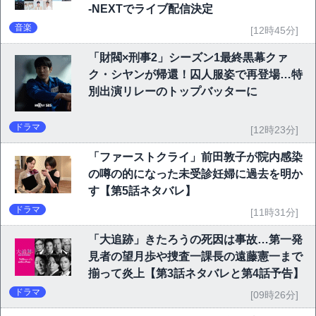
-NEXTでライブ配信決定
音楽
[12時45分]
「財閥×刑事2」シーズン1最終黒幕クァ
ク・シヤンが帰還！囚人服姿で再登場…特
別出演リレーのトップバッターに
ドラマ
[12時23分]
「ファーストクライ」前田敦子が院内感染
の噂の的になった未受診妊婦に過去を明か
す【第5話ネタバレ】
ドラマ
[11時31分]
「大追跡」きたろうの死因は事故…第一発
見者の望月歩や捜査一課長の遠藤憲一まで
揃って炎上【第3話ネタバレと第4話予告】
ドラマ
[09時26分]