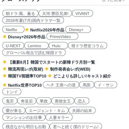
朝ドラ:風、薫る
大河:豊臣兄弟!
VIVANT
2026年夏(7月)国内ドラマ一覧
Netflix
Disney+
Netflix2026年作品
PrimeVideo
Disney+2026年作品
U-NEXT
Lemino
Hulu
韓ドラ歴史コラム
グローバル視点で読む韓国ドラ
【最新8月】韓国でスタートの新韓ドラ月別一覧
韓流再現レポ(取材)
制作発表会レポ(WEB)
韓国TV視聴率TOP10
どこよりも詳しい!キャスト紹介
ヘチ 王座への道
馬医
イ・サン
Netflix世界TOP10
トンイ
鬼宮
奇皇后
華政
善徳女王
恋人
愛が来る
エージェント・キム
夫婦の結末
マンションのお仕事
人妻キラー
残念ながら明日も出勤
君へと続く僕のドリーム!