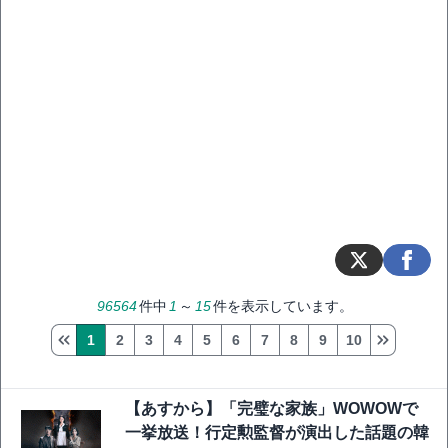
96564
件中
1
～
15
件を表示しています。
1
2
3
4
5
6
7
8
9
10
【あすから】「完璧な家族」WOWOWで
一挙放送！行定勲監督が演出した話題の韓