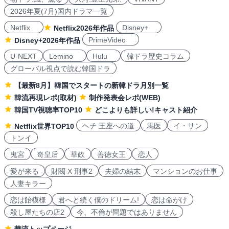
2026年夏(7月)国内ドラマ一覧
Netflix
Disney+
Netflix2026年作品
PrimeVideo
Disney+2026年作品
U-NEXT
Lemino
Hulu
韓ドラ歴史コラム
グローバル視点で読む韓国ドラ
【最新8月】韓国でスタートの新韓ドラ月別一覧
韓流再現レポ(取材)
制作発表会レポ(WEB)
韓国TV視聴率TOP10
どこよりも詳しい!キャスト紹介
ヘチ 王座への道
馬医
イ・サン
Netflix世界TOP10
トンイ
鬼宮
奇皇后
華政
善徳女王
恋人
愛が来る
財閥 X 刑事2
夫婦の結末
マンションのお仕事
人妻キラー
恋は飴模様
君へと続く僕のドリーム!
恋は命がけ
殺し屋たちの店2
今、不倫が問題ではありません
華流トップページ