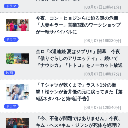
ドラマ
[08月07日19時41分]
今夜、コン・ヒョジンらに迫る謎の危機
「人妻キラー」営業3課のワークショップ
が一転サバイバルに
ドラマ
[08月07日18時30分]
金ロ「3週連続 夏はジブリ!!」開幕 今夜
『借りぐらしのアリエッティ』、続いて
『ナウシカ』『トトロ』をノーカット放送
映画
[08月07日14時17分]
「Ｔシャツが乾くまで」ラスト1分の衝
撃！松ケンが蒼井優の元に戻ってきた【第
5話ネタバレと第6話予告】
ドラマ
[08月07日12時40分]
「今、不倫が問題ではありません」今夜、
キム・ヘス×キム・ジフンが死体を処理!?