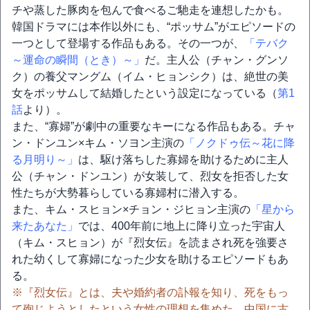
チや蒸した豚肉を包んで食べるご馳走を連想したかも。
韓国ドラマには本作以外にも、“ポッサム”がエピソードの
一つとして登場する作品もある。その一つが、
「テバク
～運命の瞬間（とき）～」
だ。主人公（チャン・グンソ
ク）の養父マングム（イム・ヒョンシク）は、絶世の美
女をポッサムして結婚したという設定になっている（
第1
話
より）。
また、“寡婦”が劇中の重要なキーになる作品もある。チャ
ン・ドンユン×キム・ソヨン主演の
「ノクドゥ伝～花に降
る月明り～」
は、駆け落ちした寡婦を助けるために主人
公（チャン・ドンユン）が女装して、烈女を拒否した女
性たちが大勢暮らしている寡婦村に潜入する。
また、キム・スヒョン×チョン・ジヒョン主演の
「星から
来たあなた」
では、400年前に地上に降り立った宇宙人
（キム・スヒョン）が『烈女伝』を読まされ死を強要さ
れた幼くして寡婦になった少女を助けるエピソードもあ
る。
※『烈女伝』とは、夫や婚約者の訃報を知り、死をもっ
て殉じようとしたという女性の理想を集めた、中国に古