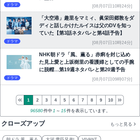
に期待
ドラマ
[08月07日10時24分]
「大空港」趣里をマミィ、眞栄田郷敦をダ
ディと話しかけたルイスは父のDVを知っ
ていた【第3話ネタバレと第4話予告】
ドラマ
[08月07日10時24分]
NHK朝ドラ「風、薫る」赤痢を封じ込め
た見上愛と上坂樹里の看護婦としての手腕
に脱帽…第19週ネタバレと第20週予告
ドラマ
[08月07日09時07分]
1
2
3
4
5
6
7
8
9
10
96580
件中
1
～
15
件を表示しています。
クローズアップ
もっと見る
朝ドラ:風、薫る
大河:豊臣兄弟!
VIVANT