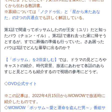
くから伝わる教訓書。
※寡婦については
「ノクドゥ伝」と「星から来たあな
た」の2つの共通点
でも詳しく解説している。
第1話で間違ってポッサムしたのが王女（ユリ）だと知っ
たバウ（チョン・イル）。第2話で連れ去った家に帰そう
とするが、すでに葬儀の準備も行っていた。さあ困った
バウは3話でどんな暴挙に出るのか？
【「ポッサム」を2倍楽しむ】
では、ドラマの見どころや
キャストの紹介、時代背景、放送にあわせて各話のあら
すじと見どころも紹介するので視聴の参考にどうぞ。
◇
DVD公式サイト
※この記事は、2022年4月15日からWOWOWで放送時に
紹介したものです。
◇
WOWOW「ポッサム～愛と運命を盗んだ男～」番組サ