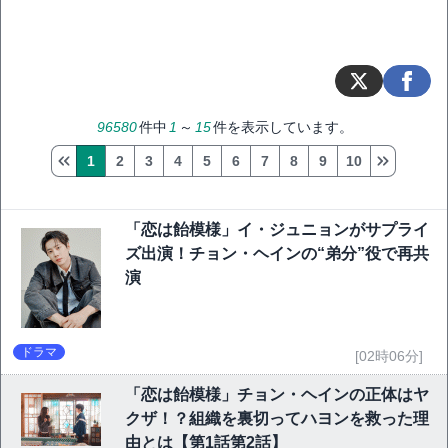
96580
件中
1
～
15
件を表示しています。
1
2
3
4
5
6
7
8
9
10
「恋は飴模様」イ・ジュニョンがサプライ
ズ出演！チョン・ヘインの“弟分”役で再共
演
ドラマ
[02時06分]
「恋は飴模様」チョン・ヘインの正体はヤ
クザ！？組織を裏切ってハヨンを救った理
由とは【第1話第2話】