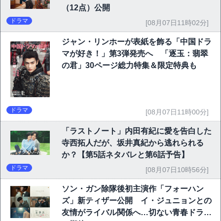
（12点）公開
ドラマ
[08月07日11時02分]
ジャン・リンホーが表紙を飾る「中国ドラ
マが好き！」第3弾発売へ 「逐玉：翡翠
の君」30ページ総力特集＆限定特典も
ドラマ
[08月07日11時00分]
「ラストノート」内田有紀に愛を告白した
寺西拓人だが、坂井真紀から逃れられる
か？【第5話ネタバレと第6話予告】
ドラマ
[08月07日10時56分]
ソン・ガン除隊後初主演作「フォーハン
ズ」新ティザー公開 イ・ジュニョンとの
友情がライバル関係へ…切ない青春ドラマ