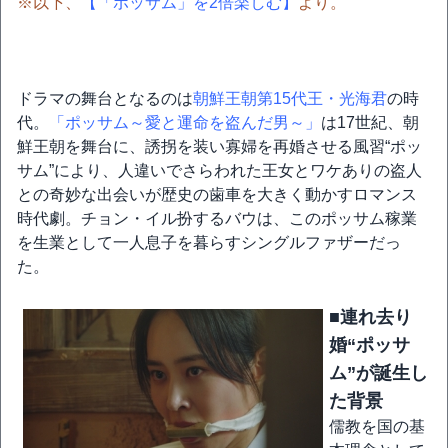
※以下、
【「ポッサム」を2倍楽しむ】
より。
ドラマの舞台となるのは
朝鮮王朝第15代王・光海君
の時
代。
「ポッサム～愛と運命を盗んだ男～」
は17世紀、朝
鮮王朝を舞台に、誘拐を装い寡婦を再婚させる風習“ポッ
サム”により、人違いでさらわれた王女とワケありの盗人
との奇妙な出会いが歴史の歯車を大きく動かすロマンス
時代劇。チョン・イル扮するバウは、このポッサム稼業
を生業として一人息子を暮らすシングルファザーだっ
た。
■連れ去り
婚“ポッサ
ム”が誕生し
た背景
儒教を国の基