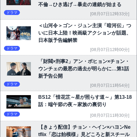
不倫→ひき逃げ→暴走の連鎖が始まる
ドラマ
[08月07日12時33分]
＜山河令＞ゴン・ジュン主演「暗河伝」つ
いに日本上陸！映画級アクションが話題、
日本版予告編解禁
ドラマ
[08月07日12時00分]
「財閥×刑事2」アン・ボヒョン×チョン・
ウンチェの最悪の過去が明らかに…第1話
新予告公開
ドラマ
[08月07日11時54分]
BS12「惜花芷～星が照らす道～」第13-18
話：端午節の夜～家族の裏切り
ドラマ
[08月07日11時30分]
【きょう配信】チョン・ヘイン×ハヨンNe
tflix「恋は飴模様」見どころと新スチール