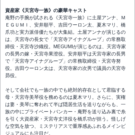
資産家《天宮寺一族》の豪華キャスト
庵野の手腕が試される《天宮寺一族》に土屋アンナ、Ｍ
ＥＧＵＭＩ、安井順平、吉田ウーロン太、夏木マリ、橋
爪功と実力派俳優たちが大集結。土屋アンナが演じるの
は、天宮寺の長女で「天宮寺アイナグループ」の常務取
締役・天宮寺沙織役。MEGUMIが演じるのは、天宮寺家
の長男の嫁・天宮寺果澄役。安井順平は天宮寺家の長男
で「天宮寺アイナグループ」の常務取締役・天宮寺努
役。吉田ウーロン太は、天宮寺家の次男で議員の天宮寺
昴役。
そして会社でも一族の中でも絶対的存在として君臨する
母・天宮寺美琴役を務めるのは夏木マリ。さらに、実権
は妻・美琴に奪われて半ば隠居生活を送りながらも、一
族の中にプライベートバンカー・庵野を送り込み裏で糸
を引く大資産家・天宮寺丈洋役を橋爪功が担う。怪しげ
な空気を放つ、ミステリアスで重厚感あふれるメインビ
ジュアルにも注目だ。