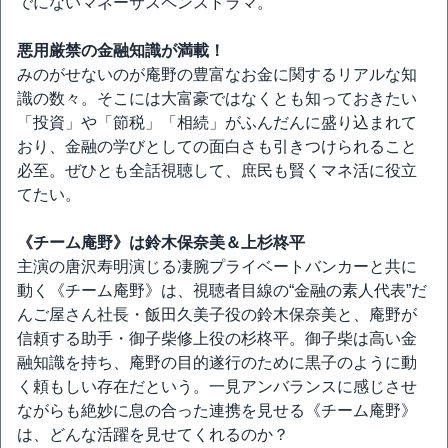
でにないマネーサスペンスドラマ。
悪用厳禁の金融知識が満載！
みのがせないのが庵野の豊富なお金に関するリアルな知
識の数々。そこには大富豪ではなくとも知っておきたい
「投資」や「節税」「相続」がふんだんに盛り込まれて
おり、金融の学びとしての面白さも引きつけられること
必至。ぜひとも全話視聴して、庶民も賢くマネ活に役立
てたい。
《チーム庵野》は鈴木保奈美＆上杉柊平
主演の唐沢寿明演じる凄腕プライベートバンカーと共に
動く《チーム庵野》は、視聴者目線の“金融の素人代表”だ
んご屋さん社長・飯田久美子役の鈴木保奈美と、庵野が
信頼する助手・御子柴修上役の杉柊平。御子柴は高い金
融知識を持ち、庵野の目的遂行のために黒子のように動
く頼もしい存在だという。一見アンバランスに感じさせ
ながらも絶妙に息の合った連携を見せる《チーム庵野》
は、どんな活躍を見せてくれるのか？