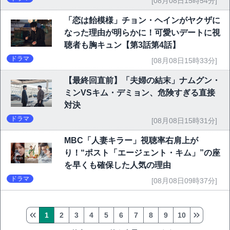
[08月08日15時54分]
「恋は飴模様」チョン・ヘインがヤクザに
なった理由が明らかに！可愛いデートに視
聴者も胸キュン【第3話第4話】
ドラマ
[08月08日15時33分]
【最終回直前】「夫婦の結末」ナムグン・
ミンVSキム・デミョン、危険すぎる直接
対決
ドラマ
[08月08日15時31分]
MBC「人妻キラー」視聴率右肩上が
り！“ポスト「エージェント・キム」”の座
を早くも確保した人気の理由
ドラマ
[08月08日09時37分]
1
2
3
4
5
6
7
8
9
10