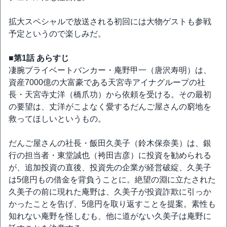
拡大スペシャルで放送される初回には大物ゲストも参戦
予定というので楽しみだ。
■第1話 あらすじ
凄腕プライベートバンカー・庵野甲一（唐沢寿明）は、
資産7000億の大富豪である天宮寺アイナグループの社
長・天宮寺丈洋（橋爪功）から依頼を受ける。その最初
の要望は、丈洋がこよなく愛するだんご屋さんの窮地を
救ってほしいというもの。
だんご屋さんの社長・飯田久美子（鈴木保奈美）は、銀
行の担当者・東堂誠也（袴田吉彦）に投資を勧められる
が、追加投資の直後、投資先の企業が経営破綻、久美子
は5億円もの借金を背負うことに。絶望の淵に立たされた
久美子の前に現れた庵野は、久美子が投資詐欺に引っか
かったことを告げ、5億円を取り返すことを提案。素性も
知れない庵野を怪しむも、他に道がない久美子は庵野に