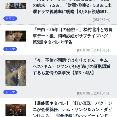
の結末」7.5％、「財閥×刑事2」5.8％…土
曜ドラマ視聴率に明暗【8月8日視聴率TO
P10】
ドラマ
[08時51分]
「告白－25年目の秘密－」松村北斗と観覧
車デート後、岡崎紗絵がサプライズハグ！
第5話ネタバレと予告
ドラマ
[08月08日23時31分]
「今、不倫が問題ではありません」キム・
ヘス×キム・ジフンがひき逃げの証拠隠滅
するも驚愕の新事実【第3・4話】
ドラマ
[08月08日20時04分]
【最終回ネタバレ】「紅い真珠」パク・ジ
ニが会長就任、ナム・サンジ＆カン・ダビ
ンはキス…“完全決着”のハッピーエンド