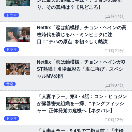
ンに最大の危機…キム・デミョンの裏切
り、その真相は？【見どころ】
ドラマ
[12時47分]
Netflix「恋は飴模様」チョン・ヘインの高
校時代を演じるハ・ミンヒョクに注
目！“テハの原点”を初々しく熱演
ドラマ
[11時21分]
Netflix「恋は飴模様」チョン・ヘインがO
ST熱唱！名場面彩る「君に再び」スペシ
ャルMV公開
音楽
[11時07分]
「人妻キラー」第3・4話：コン・ヒョジン
が臓器密売組織を一掃、“キングフィッシ
ャー”正体発覚の危機へ【ネタバレ】
ドラマ
[10時12分]
「人妻キラー」9.4％で二桁目前！「夫婦