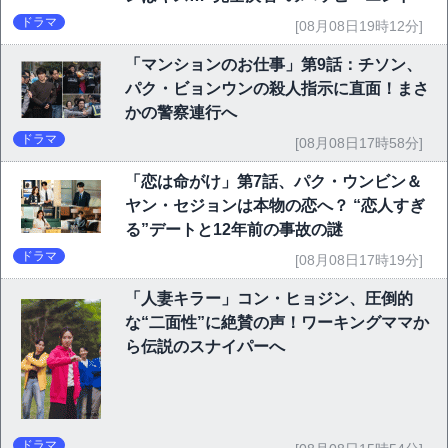
ドラマ
[08月08日19時12分]
「マンションのお仕事」第9話：チソン、
パク・ビョンウンの殺人指示に直面！まさ
かの警察連行へ
ドラマ
[08月08日17時58分]
「恋は命がけ」第7話、パク・ウンビン＆
ヤン・セジョンは本物の恋へ？ “恋人すぎ
る”デートと12年前の事故の謎
ドラマ
[08月08日17時19分]
「人妻キラー」コン・ヒョジン、圧倒的
な“二面性”に絶賛の声！ワーキングママか
ら伝説のスナイパーへ
ドラマ