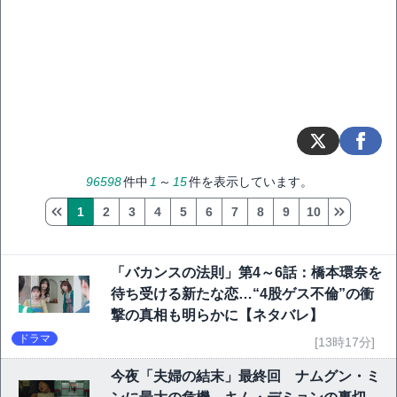
96598
件中
1
～
15
件を表示しています。
1
2
3
4
5
6
7
8
9
10
「バカンスの法則」第4～6話：橋本環奈を
待ち受ける新たな恋…“4股ゲス不倫”の衝
撃の真相も明らかに【ネタバレ】
ドラマ
[13時17分]
今夜「夫婦の結末」最終回 ナムグン・ミ