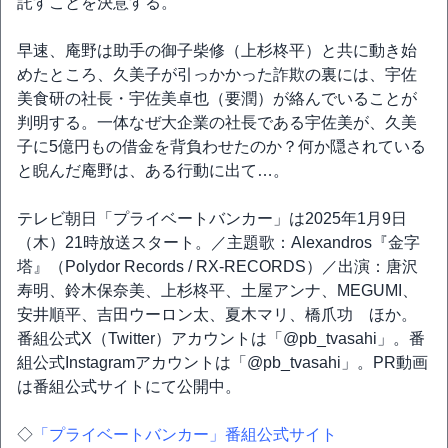
託すことを決意する。
早速、庵野は助手の御子柴修（上杉柊平）と共に動き始
めたところ、久美子が引っかかった詐欺の裏には、宇佐
美食研の社長・宇佐美卓也（要潤）が絡んでいることが
判明する。一体なぜ大企業の社長である宇佐美が、久美
子に5億円もの借金を背負わせたのか？何か隠されている
と睨んだ庵野は、ある行動に出て…。
テレビ朝日「プライベートバンカー」は2025年1月9日
（木）21時放送スタート。／主題歌：Alexandros『金字
塔』（Polydor Records / RX-RECORDS）／出演：唐沢
寿明、鈴木保奈美、上杉柊平、土屋アンナ、MEGUMI、
安井順平、吉田ウーロン太、夏木マリ、橋爪功 ほか。
番組公式X（Twitter）アカウントは「@pb_tvasahi」。番
組公式Instagramアカウントは「@pb_tvasahi」。PR動画
は番組公式サイトにて公開中。
◇
「プライベートバンカー」番組公式サイト