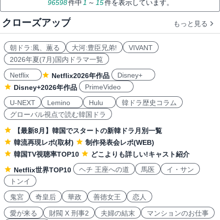
96598
件中
1
～
15
件を表示しています。
クローズアップ
もっと見る
朝ドラ:風、薫る
大河:豊臣兄弟!
VIVANT
2026年夏(7月)国内ドラマ一覧
Netflix
Disney+
Netflix2026年作品
PrimeVideo
Disney+2026年作品
U-NEXT
Lemino
Hulu
韓ドラ歴史コラム
グローバル視点で読む韓国ドラ
【最新8月】韓国でスタートの新韓ドラ月別一覧
韓流再現レポ(取材)
制作発表会レポ(WEB)
韓国TV視聴率TOP10
どこよりも詳しい!キャスト紹介
ヘチ 王座への道
馬医
イ・サン
Netflix世界TOP10
トンイ
鬼宮
奇皇后
華政
善徳女王
恋人
愛が来る
財閥 X 刑事2
夫婦の結末
マンションのお仕事