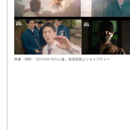
画像：MBC「언더커버 하이스쿨」放送画面よりキャプチャー