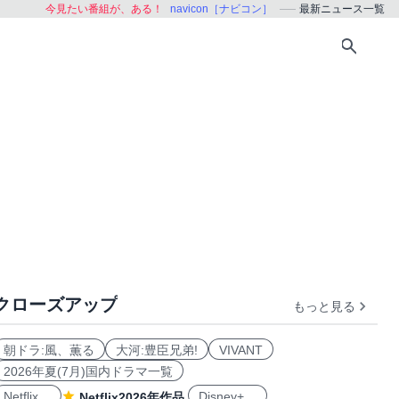
今見たい番組が、ある！
navicon［ナビコン］
最新ニュース一覧
クローズアップ
もっと見る
朝ドラ:風、薫る
大河:豊臣兄弟!
VIVANT
2026年夏(7月)国内ドラマ一覧
Netflix
Disney+
Netflix2026年作品