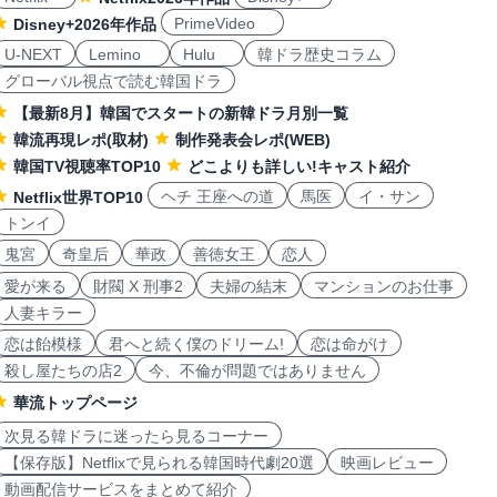
PrimeVideo
Disney+2026年作品
U-NEXT
Lemino
Hulu
韓ドラ歴史コラム
グローバル視点で読む韓国ドラ
【最新8月】韓国でスタートの新韓ドラ月別一覧
韓流再現レポ(取材)
制作発表会レポ(WEB)
韓国TV視聴率TOP10
どこよりも詳しい!キャスト紹介
ヘチ 王座への道
馬医
イ・サン
Netflix世界TOP10
トンイ
鬼宮
奇皇后
華政
善徳女王
恋人
愛が来る
財閥 X 刑事2
夫婦の結末
マンションのお仕事
人妻キラー
恋は飴模様
君へと続く僕のドリーム!
恋は命がけ
殺し屋たちの店2
今、不倫が問題ではありません
華流トップページ
次見る韓ドラに迷ったら見るコーナー
【保存版】Netflixで見られる韓国時代劇20選
映画レビュー
動画配信サービスをまとめて紹介