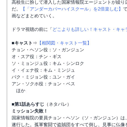
高校生に扮して潜入した国家情報院エージェントが繰り
だ。
【「アンダーカバーハイスクール」を2倍楽しむ】
画などまとめていく。
ドラマ視聴の前に「
どこよりも詳しい！キャスト・キャ
■キャスト
⇒
【相関図・キャスト一覧】
チョン・ヘソン役：ソ・ガンジュン
オ・スア役：チン・ギス
ソ・ミョンジュ役：キム・シンロク
イ・イェナ役：キム・ミンジュ
パク・ミジョン役：ユン・ガイ
アン・ソクホ役：チョン・ベス
ほか
■第1話あらすじ
（ネタバレ）
ミッション失敗！
国家情報院の要員チョン・ヘソン（ソ・ガンジュン）は
遂行した。孤軍奮闘で盗賊団をすべて倒し、見事に仏像