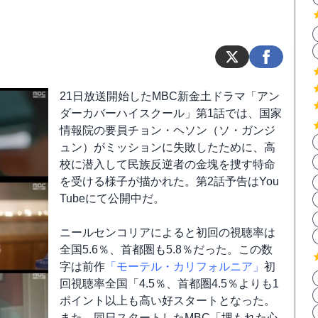
21日放送開始したMBC新金土ドラマ「アン
ダーカバーハイスクール」第1話では、国家
情報院の要員チョン・ヘソン（ソ・ガンジ
ュン）がミッションに失敗したために、高
校に潜入して民族反逆者の金塊を捜す特命
を受ける様子が描かれた。第2話予告はYou
Tubeにて公開中だ。
ニールセンコリアによると初回の視聴率は
全国5.6％、首都圏も5.8％だった。この数
字は前作
「モーテル・カリフォルニア」
初
回視聴率全国「4.5％、首都圏4.5％よりも1
ポイント以上も高い好スタートとなった。
また、同日スタートしたMBC「埋もれた心