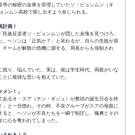
皇帝の秘密の金庫を管理していたソ・ビョンムン（キ
ビョンムン高校で探し出すよう命じられる。
装計画！
「民族反逆者ソ・ビョンムンが隠した金塊を見つけろ。
た。ヘソンは「正気か？」と呆れるが、自らの失敗が原
、チームが解散の危機に瀕する。局長からも強制され
に残り、悩んでいた。実は、彼は学生時代、両親がいな
ことに複雑な思いを抱えていた。
ケメン！」
であるオ・スア（チン・ギジュ）が教頭の誕生日会を終
！」と一目惚れ。その時、不良グループがスアの母親に
すると、ヘソンが不良たちを一瞬で制圧し、颯爽とその
全に心を奪われてしまった。
いされる！？