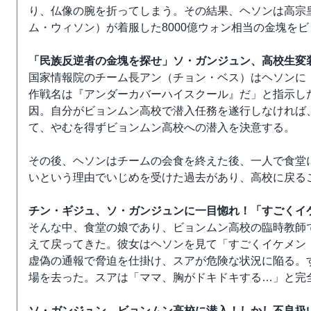
り、仏像の腕を折ってしまう。その結果、ヘソンは高宗
ム・ウィソン）が着服した8000億ウォン相当の金塊を
「民族反逆者の金塊を探せ」ソ・ガンジュン、高校生変
国家情報院のチーム長アン（チョン・ベス）はヘソンに
作戦名は『アンダーカバーハイスクール』だ」と指示し
因。自分がビョンムン高校で潜入任務を遂行しなければ
て、やむを得ずビョンムン高校への潜入を決意する。
その後、ヘソンはチームの会食を終えた後、一人で食堂
いという理由でいじめを受けた過去があり、高校に戻る
チン・ギジュ、ソ・ガンジュンに一目惚れ！「すごくイ
そんな中、食堂の娘であり、ビョンムン高校の臨時教師
えて戻ってきた。彼女はヘソンを見て「すごくイケメン
虚偽の通報で脅迫を仕掛け、スアが危険な状況に陥る。
場を去った。スアは「ママ、胸がドキドキする…」と完
ソ・ガンジュン、ビョンムン高校に潜入！しかし不良扱